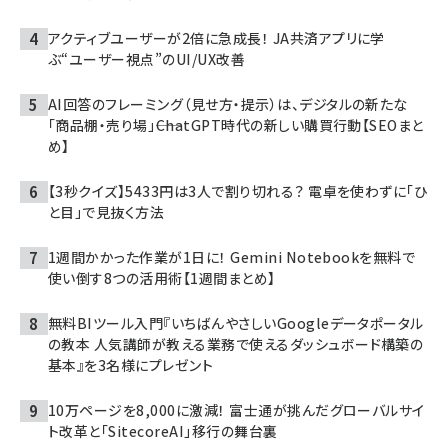
アクティブユーザーが2倍に急成長！ JA共済アプリに学
ぶ“ユーザー視点”のUI/UX改善
AI回答のフレーミング（見せ方・提示）は、デジタルの新たな
「商品棚・売り場」――ChatGPT時代の新しい購買行動【SEOまと
め】
【3秒クイズ】5433円は3人で割り切れる？ 電卓を使わずに「ひ
と目」で見抜く方法
1週間かかった作業が1日に！ Gemini Notebookを無料で
使い倒す8つの活用術【1週間まとめ】
無料BIツール入門『いちばんやさしいGoogleデータポータル
の教本 人気講師が教える業務で使えるダッシュボード構築の
基本』を3名様にプレゼント
10万ページを8,000に激減！ 富士通が挑んだグローバルサイ
ト改革と「SitecoreAI」移行の舞台裏