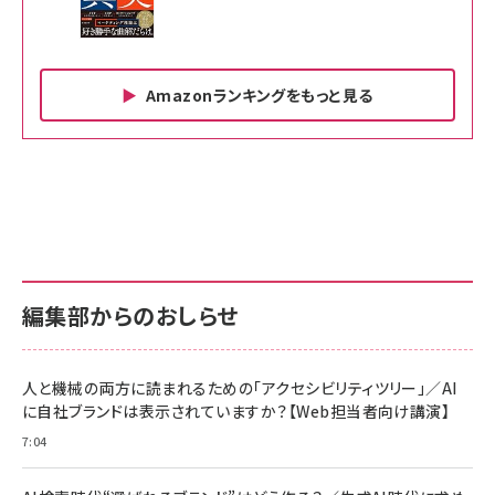
Amazonランキングをもっと見る
Amazon ビジネス・経済関連書籍 の売れ筋ランキン
Amazon 家電＆カメラ の売れ筋ランキング
Amazon パソコン・周辺機器 の売れ筋ランキング
グ
更新日時：2026/06/26 19:00
更新日時：2026/06/26 19:00
更新日時：2026/06/26 19:00
anan(アンアン)2026/07/01号 No.2501[魅せる
KIOXIA(キオクシア) 旧東芝メモリ microSD
KIOXIA(キオクシア) 旧東芝メモリ microSD
カラダ2026／宮舘涼太]
128GB UHS-I Class10 (最大読出速度
128GB UHS-I Class10 (最大読出速度
100MB/s) Nintendo Switch動作確認済 国内
100MB/s) Nintendo Switch動作確認済 国内
￥880
サポート正規品 メーカー保証5年 KLMEA128G
サポート正規品 メーカー保証5年 KLMEA128G
￥2,680
￥2,680
編集部からのおしらせ
anan(アンアン)2026/06/24号 No.2500増刊
スペシャルエディション[王道エンタメの矜持／
NIMASO ガラスフィルム iPhone 17 用 保護フィ
Amazon eギフトカード - Amazonロゴ - クラ
BTS]
ルム 強化ガラス 耐衝撃 高透過率 指紋防止 貼りや
シック
すい ガイド枠付き いPhone17 (6.3インチ) 対応
人と機械の両方に読まれるための「アクセシビリティツリー」／AI
￥1,100
￥5,000
2枚セット DSP25F1698
に自社ブランドは表示されていますか？【Web担当者向け講演】
￥1,599
7:04
anan(アンアン)2026/07/08号 No.2502[2026
Anker PowerLine III Flow USB-C & USB-C
年後半、あなたの恋と運命／山田涼介]
【New】Amazon Fire TV Stick HD | 手軽にスト
ケーブル Anker絡まないケーブル 240W 結束バン
リーミングをはじめよう | ストリーミングメディアプ
ド付き USB PD対応 シリコン素材採用 iPhone
￥880