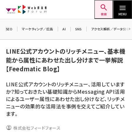
メ
Web担当者Forum
イ
検索
MENU
ン
コ
SEO
マーケティング／広告
AI
SNS
アクセス解析／データ分析
＼
ン
7
テ
LINE公式アカウントのリッチメニュー、基本機
差
ン
能から属性にあわせた出し分けまで一挙解説
▼
ツ
seo (3519)
【Feedmatic Blog】
に
ai (2801)
移
LINE公式アカウントのリッチメニュー、活用しています
動
youtube (2425)
か？知っておきたい基礎知識からMessaging API活用
によるユーザー属性にあわせた出し分けなど、リッチメ
note (2310)
ニューの効果的な活用法を事例を交えてご紹介してい
セミナー (2301)
ます。
z世代 (1620)
株式会社フィードフォース
meo (1274)