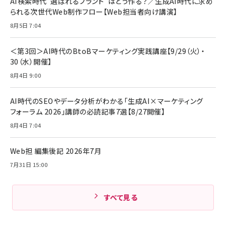
AI検索時代“選ばれるブランド”はどう作る？／生成AI時代に求め
レイヤー
17 / 16 / 15 / Galaxy iPad Pro MacBook
￥1,890
Pro/Air 各種対応 (1.8m ミッドナイトブラック)
られる次世代Web制作フロー【Web担当者向け講演】
￥6,980
ママ投資家が育休中に１億貯めた株式投資
8月5日 7:04
アサヒ飲料 モンスター エナジー 355ml×24本
￥1,870
Anker Soundcore P31i (Bluetooth 6.1) 【完
￥4,192
全ワイヤレスイヤホン/アクティブノイズキャンセリ
＜第3回＞AI時代のBtoBマーケティング実践講座【9/29（火）・
ング/マルチポイント接続 / 最大50時間再生 / PSE
30（水）開催】
組織の成果を最大化する ルールのデザイン
技術基準適合】ブラック
￥5,990
サッポロ 生ビール 黒ラベル 350ml 缶 24本 ビー
8月4日 9:00
￥1,980
ル ケース買い【6/30応募〆切! 黒ラベルビヤセラー
キャンペーン】
Anker PowerLine III Flow USB-C & USB-C
ケーブル Anker絡まないケーブル 240W 結束バン
￥4,857
AI時代のSEOやデータ分析がわかる「生成AI×マーケティング
ド付き USB PD対応 シリコン素材採用 iPhone
フォーラム 2026」講師の必読記事7選【8/27開催】
Amazonランキングをもっと見る
17 / 16 / 15 / Galaxy iPad Pro MacBook
￥1,890
Pro/Air 各種対応 (1.8m ミッドナイトブラック)
8月4日 7:04
Amazonランキングをもっと見る
Web担 編集後記 2026年7月
Amazonランキングをもっと見る
7月31日 15:00
すべて見る