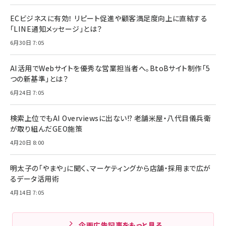
ECビジネスに有効！ リピート促進や顧客満足度向上に直結する
「LINE通知メッセージ」とは？
6月30日 7:05
AI活用でWebサイトを優秀な営業担当者へ。BtoBサイト制作「5
つの新基準」とは？
6月24日 7:05
検索上位でもAI Overviewsに出ない!? 老舗米屋・八代目儀兵衛
が取り組んだGEO施策
4月20日 8:00
明太子の「やまや」に聞く、マーケティングから店舗・採用まで広が
るデータ活用術
4月14日 7:05
企画広告記事をもっと見る