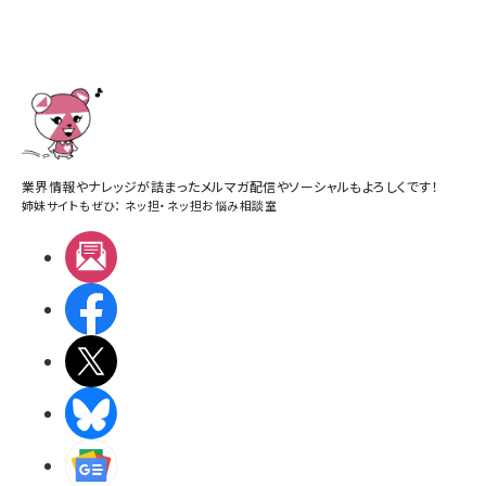
業界情報やナレッジが詰まったメルマガ配信やソーシャルもよろしくです！
姉妹サイトもぜひ：
ネッ担
・
ネッ担お悩み相談室
メルマガ
Facebook
X(エックス)
BlueSky
Googleニュース