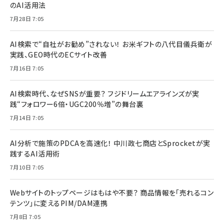
のAI活用法
7月28日 7:05
AI検索で“自社がお勧め”されない！ お米ギフトの八代目儀兵衛が
実践、GEO時代のECサイト改善
7月16日 7:05
AI検索時代、なぜSNSが重要？ フジドリームエアラインズが実
践“フォロワー6倍・UGC200％増”の舞台裏
7月14日 7:05
AI分析で施策のPDCAを高速化！ 中川政七商店とSprocketが実
践するAI活用術
7月10日 7:05
Webサイトのトップページはもはや不要？ 商品情報を「売れるコン
テンツ」に変えるPIM/DAM連携
7月8日 7:05