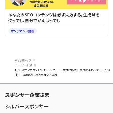
あなたのSEOコンテンツは必ず失敗する。生成AIを
使っても、自分でがんばっても
オンデマンド講座
Web担トップ
ユーザー投稿
パ
LINE公式アカウントのリッチメニュー、基本機能から属性にあわせた出し分け
まで一挙解説【Feedmatic Blog】
ン
く
ず
スポンサー企業さま
シルバースポンサー