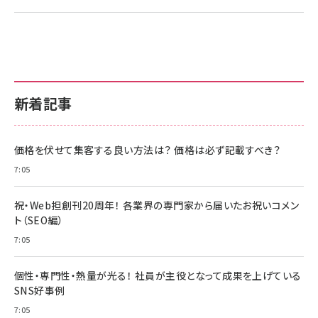
新着記事
価格を伏せて集客する良い方法は？ 価格は必ず記載すべき？
7:05
祝・Web担創刊20周年！ 各業界の専門家から届いたお祝いコメン
ト（SEO編）
7:05
個性・専門性・熱量が光る！ 社員が主役となって成果を上げている
SNS好事例
7:05