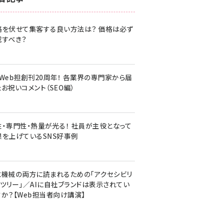
z世代 (1620)
格を伏せて集客する良い方法は？ 価格は必ず
meo (1274)
載すべき？
llmo (1160)
・Web担創刊20周年！ 各業界の専門家から届
お祝いコメント（SEO編）
性・専門性・熱量が光る！ 社員が主役となって
果を上げているSNS好事例
と機械の両方に読まれるための「アクセシビリ
ィツリー」／AIに自社ブランドは表示されてい
すか？【Web担当者向け講演】