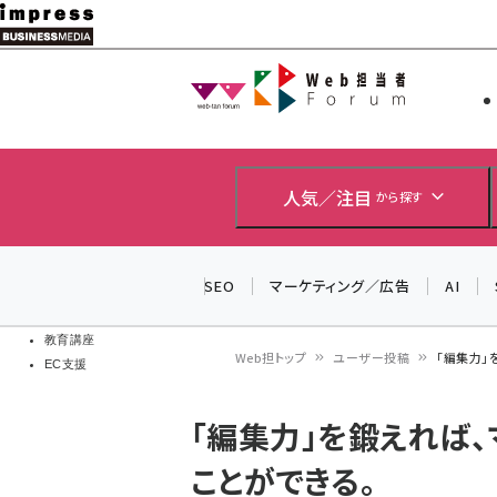
メ
イ
Web担当者
Web担当者
ン
EC担当者
コ
製品導入
ン
企業IT
ソフト開発
テ
人気／注目
から探す
IoT・AI
ン
DCクラウド
研究・調査
ツ
SEO
マーケティング／広告
AI
エネルギー
に
ドローン
移
教育講座
Web担トップ
ユーザー投稿
「編集力」
EC支援
動
パ
「編集力」を鍛えれば
ン
ことができる。
く