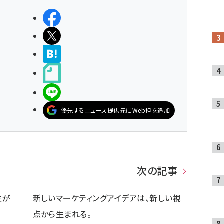
シェアする
ポストする
>ブクマする
noteで書く
LINEで送る
優先するニュース提供元にWeb担を追加
次の記事
性が
新しいマーケティングアイデアは、新しい視
点から生まれる。