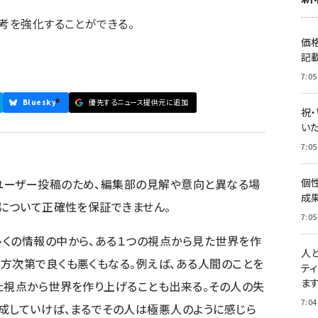
思考を強化することができる。
価
記
7:05
Bluesky
優先するニュース提供元に追加
祝
いた
7:05
ユーザー投稿のため、編集部の見解や意向と異なる場
個
成
容について正確性を保証できません。
7:05
多くの情報の中から、ある１つの視点から見た世界を作
人
方次第で良くも悪くもなる。例えば、ある人間のことを
テ
ま
た視点から世界を作り上げることも出来る。その人の失
7:04
成していけば、まるでその人は極悪人のように感じら