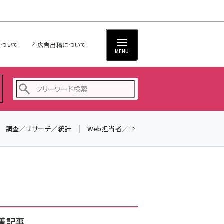
について
広告出稿について
MENU
調査／リサーチ／統計
Web担当者／仕事
法律／標準規格
seo (3519)
ai (2801)
youtube (2425)
note (2310)
セミナー (2301)
着記事