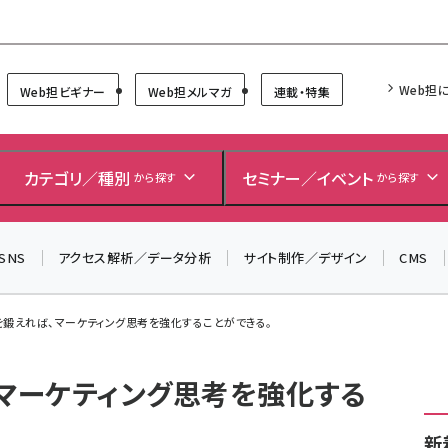
Forum
Web担
Web担ビギナー
Web担メルマガ
連載・特集
＼ 読者アンケートにご協力ください ／
7月24日で創刊20周年。ご回答者には抽選でプレゼントを
カテゴリ／種別
セミナー／イベント
から探す
から探す
差し上げます！
▼アンケートページはこちらから▼
SNS
アクセス解析／データ分析
サイト制作／デザイン
CMS
を鍛えれば、マーケティング思考を強化することができる。
、マーケティング思考を強化する
新