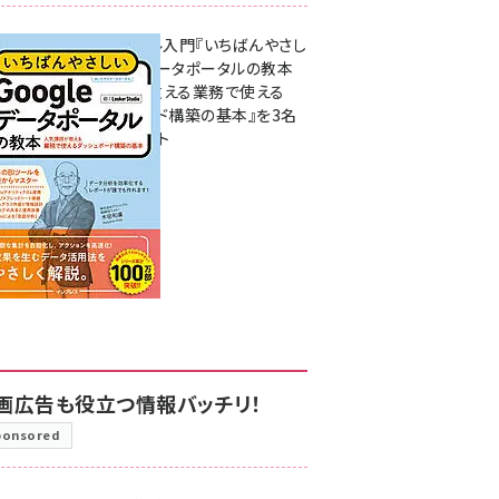
無料BIツール入門『いちばんやさし
いGoogleデータポータルの教本
人気講師が教える業務で使える
ダッシュボード構築の基本』を3名
様にプレゼント
7月31日 10:00
画広告も役立つ情報バッチリ！
ponsored