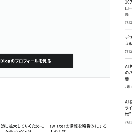
10
ロー
裏
7月2
デ
え
7月2
Blog
のプロフィールを見る
A
の
善
7月1
AI
ライ
増
7月1
創造し拡大していくために
twitterの情報を鵜呑みにする
ーケティングとは
人の末路