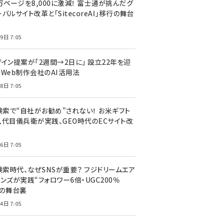
万ページを8,000に激減！ 富士通が挑んだグ
バルサイト改革と「SitecoreAI」移行の舞台
9日 7:05
ザイン提案が「2週間→2日に」 設立22年を迎
るWeb制作会社のAI活用法
8日 7:05
I検索で“自社がお勧め”されない！ お米ギフト
八代目儀兵衛が実践、GEO時代のECサイト改
6日 7:05
検索時代、なぜSNSが重要？ フジドリームエア
ンズが実践“フォロワー6倍・UGC200％
”の舞台裏
4日 7:05