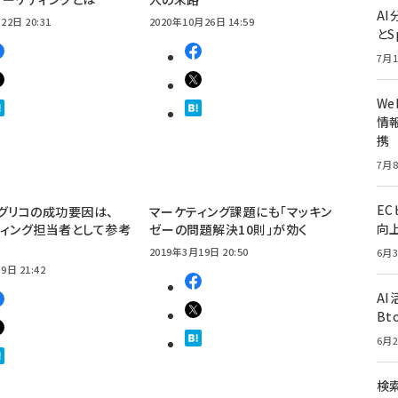
A
22日 20:31
2020年10月26日 14:59
とS
7月1
W
情報
携
7月8
E
グリコの成功要因は、
マーケティング課題にも「マッキン
向
ィング担当者として参考
ゼーの問題解決10則」が効く
2019年3月19日 20:50
6月3
9日 21:42
A
Bt
6月2
検索