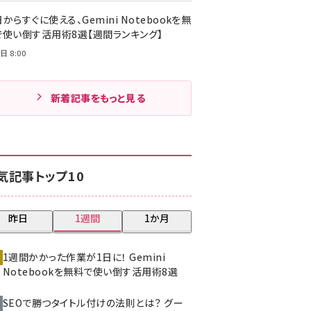
からすぐに使える、Gemini Notebookを無
で使い倒す活用術8選【週間ランキング】
日 8:00
新着記事をもっと見る
気記事トップ10
昨日
1週間
1か月
1週間かかった作業が1日に！ Gemini
Notebookを無料で使い倒す活用術8選
SEOで勝つタイトル付けの法則とは？ グー