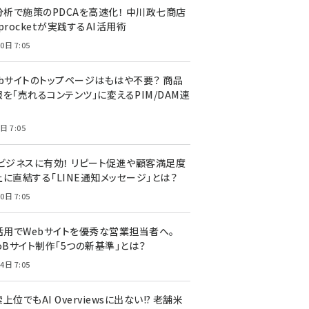
I分析で施策のPDCAを高速化！ 中川政七商店
procketが実践するAI活用術
0日 7:05
ebサイトのトップページはもはや不要？ 商品
を「売れるコンテンツ」に変えるPIM/DAM連
日 7:05
Cビジネスに有効！ リピート促進や顧客満足度
上に直結する「LINE通知メッセージ」とは？
0日 7:05
I活用でWebサイトを優秀な営業担当者へ。
oBサイト制作「5つの新基準」とは？
4日 7:05
上位でもAI Overviewsに出ない!? 老舗米