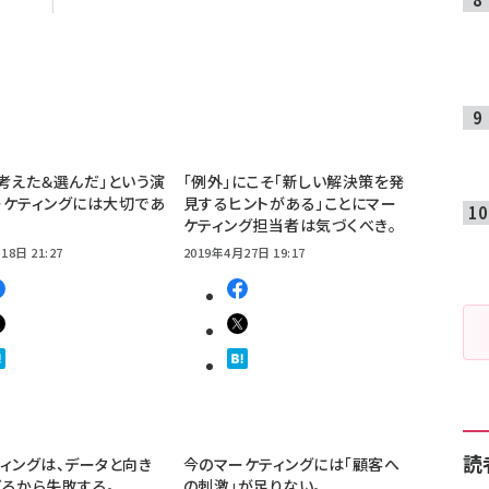
考えた＆選んだ」という演
「例外」にこそ「新しい解決策を発
ーケティングには大切であ
見するヒントがある」ことにマー
ケティング担当者は気づくべき。
18日 21:27
2019年4月27日 19:17
読
ィングは、データと向き
今のマーケティングには「顧客へ
るから失敗する。
の刺激」が足りない。