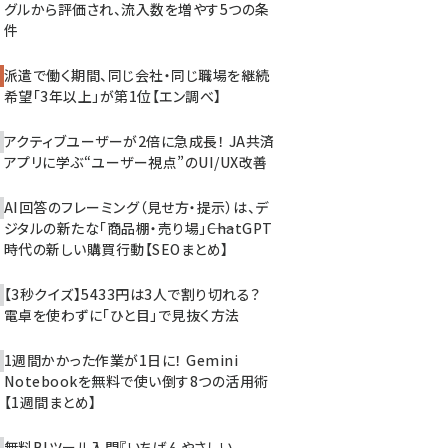
グルから評価され、流入数を増やす5つの条
件
派遣で働く期間、同じ会社・同じ職場を継続
希望「3年以上」が第1位【エン調べ】
アクティブユーザーが2倍に急成長！ JA共済
アプリに学ぶ“ユーザー視点”のUI/UX改善
AI回答のフレーミング（見せ方・提示）は、デ
ジタルの新たな「商品棚・売り場」――ChatGPT
時代の新しい購買行動【SEOまとめ】
【3秒クイズ】5433円は3人で割り切れる？
電卓を使わずに「ひと目」で見抜く方法
1週間かかった作業が1日に！ Gemini
Notebookを無料で使い倒す8つの活用術
【1週間まとめ】
無料BIツール入門『いちばんやさしい