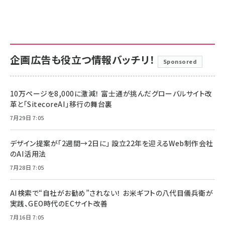
企画広告も役立つ情報バッチリ！
Sponsored
10万ページを8,000に激減！ 富士通が挑んだグローバルサイト改
革と「SitecoreAI」移行の舞台裏
7月29日 7:05
デザイン提案が「2週間→2日に」 設立22年を迎えるWeb制作会社
のAI活用法
7月28日 7:05
AI検索で“自社がお勧め”されない！ お米ギフトの八代目儀兵衛が
実践、GEO時代のECサイト改善
7月16日 7:05