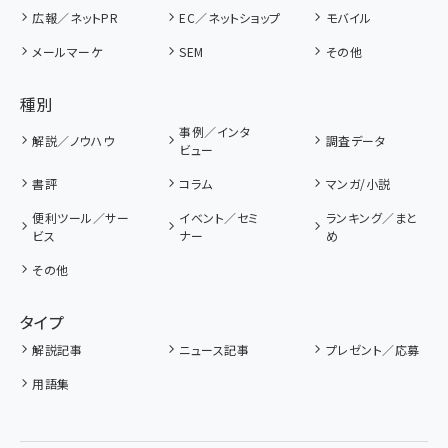
広報／ネットPR
EC／ネットショップ
モバイル
メールマーケ
SEM
その他
種別
事例／インタ
解説／ノウハウ
調査データ
ビュー
書評
コラム
マンガ/小説
便利ツール／サー
イベント／セミ
ランキング／まと
ビス
ナー
め
その他
タイプ
解説記事
ニュース記事
プレゼント／応募
用語集