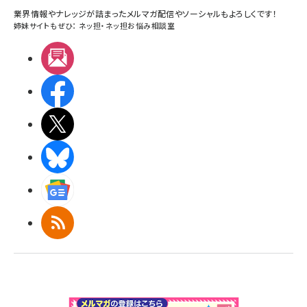
業界情報やナレッジが詰まったメルマガ配信やソーシャルもよろしくです！
姉妹サイトもぜひ：
ネッ担
・
ネッ担お悩み相談室
メルマガ
Facebook
X(エックス)
BlueSky
Googleニュース
RSS