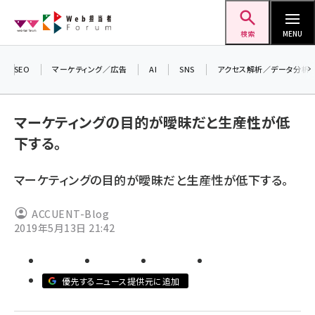
メ
Web担当者Forum
イ
検索
MENU
ン
コ
SEO
マーケティング／広告
AI
SNS
アクセス解析／データ分析
＼ 
ン
7月
テ
マーケティングの目的が曖昧だと生産性が低
差し
ン
下する。
▼ア
ツ
seo (3519)
に
マーケティングの目的が曖昧だと生産性が低下する。
ai (2801)
移
動
youtube (2425)
ACCUENT-Blog
2019年5月13日 21:42
note (2310)
セミナー (2301)
優先するニュース提供元に追加
z世代 (1620)
meo (1274)