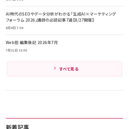
ビール ケース買い【6/30応募〆切! 黒ラベルビ
￥1,980
Anker PowerLine III Flow USB-C & USB-
ヤセラーキャンペーン】
C ケーブル Anker絡まないケーブル 240W 結
AI時代のSEOやデータ分析がわかる「生成AI×マーケティング
￥4,857
束バンド付き USB PD対応 シリコン素材採用
フォーラム 2026」講師の必読記事7選【8/27開催】
iPhone 17 / 16 / 15 / Galaxy iPad Pro
￥1,890
Amazonランキングをもっと見る
MacBook Pro/Air 各種対応 (1.8m ミッドナ
8月4日 7:04
イトブラック)
Amazonランキングをもっと見る
Web担 編集後記 2026年7月
Amazonランキングをもっと見る
7月31日 15:00
すべて見る
新着記事