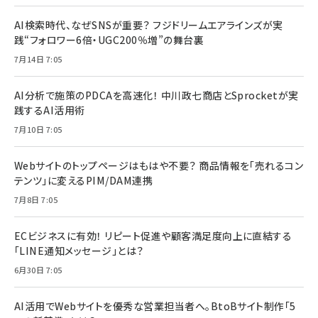
AI検索時代、なぜSNSが重要？ フジドリームエアラインズが実
践“フォロワー6倍・UGC200％増”の舞台裏
7月14日 7:05
AI分析で施策のPDCAを高速化！ 中川政七商店とSprocketが実
践するAI活用術
7月10日 7:05
Webサイトのトップページはもはや不要？ 商品情報を「売れるコン
テンツ」に変えるPIM/DAM連携
7月8日 7:05
ECビジネスに有効！ リピート促進や顧客満足度向上に直結する
「LINE通知メッセージ」とは？
6月30日 7:05
AI活用でWebサイトを優秀な営業担当者へ。BtoBサイト制作「5