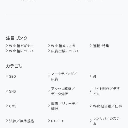
注目リンク
Web担ビギナー
Web担メルマガ
連載・特集
Web担について
広告出稿について
カテゴリ
マーケティング／
SEO
AI
広告
アクセス解析／
サイト制作／デザ
SNS
データ分析
イン
調査／リサーチ／
CMS
Web担当者／仕事
統計
レンサバ／システ
法律／標準規格
UX／CX
ム