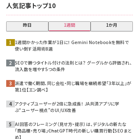
人気記事トップ10
昨日
1週間
1か月
1週間かかった作業が1日に！ Gemini Notebookを無料で
使い倒す活用術8選
SEOで勝つタイトル付けの法則とは？ グーグルから評価され、
流入数を増やす5つの条件
派遣で働く期間、同じ会社・同じ職場を継続希望「3年以上」が
第1位【エン調べ】
アクティブユーザーが2倍に急成長！ JA共済アプリに学
ぶ“ユーザー視点”のUI/UX改善
AI回答のフレーミング（見せ方・提示）は、デジタルの新たな
「商品棚・売り場」――ChatGPT時代の新しい購買行動【SEOまと
め】