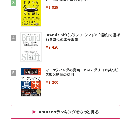
￥1,815
Brand Shift(ブランド・シフト): 「信頼」で選ば
れる時代の成長戦略
￥2,420
マーケティングの真実 P&G・グリコで学んだ
失敗と成長の法則
￥2,200
Amazonランキングをもっと見る
Amazon ビジネス・経済関連書籍 の売れ筋ランキン
Amazon 家電＆カメラ の売れ筋ランキング
Amazon パソコン・周辺機器 の売れ筋ランキング