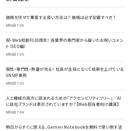
価格を伏せて集客する良い方法は？ 価格は必ず記載すべき？
8月6日 7:05
祝・Web担創刊20周年！ 各業界の専門家から届いたお祝いコメン
ト（SEO編）
8月6日 7:05
個性・専門性・熱量が光る！ 社員が主役となって成果を上げている
SNS好事例
8月6日 7:05
人と機械の両方に読まれるための「アクセシビリティツリー」／AI
に自社ブランドは表示されていますか？【Web担当者向け講演】
8月6日 7:04
明日からすぐに使える、Gemini Notebookを無料で使い倒す活