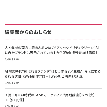
グ
更新日時：2026/06/26 19:00
更新日時：2026/06/26 19:00
更新日時：2026/06/26 19:00
anan(アンアン)2026/07/01号 No.2501[魅
KIOXIA(キオクシア) 旧東芝メモリ microSD
KIOXIA(キオクシア) 旧東芝メモリ microSD
せるカラダ2026／宮舘涼太]
128GB UHS-I Class10 (最大読出速度
128GB UHS-I Class10 (最大読出速度
100MB/s) Nintendo Switch動作確認済 国
100MB/s) Nintendo Switch動作確認済 国
￥880
内サポート正規品 メーカー保証5年
内サポート正規品 メーカー保証5年
￥2,680
￥2,680
KLMEA128G
KLMEA128G
編集部からのおしらせ
anan(アンアン)2026/06/24号 No.2500増
刊 スペシャルエディション[王道エンタメの矜
NIMASO ガラスフィルム iPhone 17 用 保護
Amazon eギフトカード - Amazonロゴ - ク
持／BTS]
フィルム 強化ガラス 耐衝撃 高透過率 指紋防
ラシック
止 貼りやすい ガイド枠付き いPhone17 (6.3
人と機械の両方に読まれるための「アクセシビリティツリー」／AI
￥1,100
￥5,000
インチ) 対応 2枚セット DSP25F1698
に自社ブランドは表示されていますか？【Web担当者向け講演】
￥1,599
8月6日 7:04
anan(アンアン)2026/07/08号
Anker PowerLine III Flow USB-C & USB-
No.2502[2026年後半、あなたの恋と運命／山
【New】Amazon Fire TV Stick HD | 手軽に
C ケーブル Anker絡まないケーブル 240W 結
田涼介]
ストリーミングをはじめよう | ストリーミングメ
束バンド付き USB PD対応 シリコン素材採用
AI検索時代“選ばれるブランド”はどう作る？／生成AI時代に求め
ディアプレイヤー
iPhone 17 / 16 / 15 / Galaxy iPad Pro
￥880
￥1,890
MacBook Pro/Air 各種対応 (1.8m ミッドナ
られる次世代Web制作フロー【Web担当者向け講演】
￥6,980
イトブラック)
8月5日 7:04
ママ投資家が育休中に１億貯めた株式投資
アサヒ飲料 モンスター エナジー 355ml×24
Anker Soundcore P31i (Bluetooth 6.1)
本
￥1,870
【完全ワイヤレスイヤホン/アクティブノイズキャ
＜第3回＞AI時代のBtoBマーケティング実践講座【9/29（火）・
￥4,192
ンセリング/マルチポイント接続 / 最大50時間
30（水）開催】
再生 / PSE技術基準適合】ブラック
￥5,990
組織の成果を最大化する ルールのデザイン
サッポロ 生ビール 黒ラベル 350ml 缶 24本
8月4日 9:00