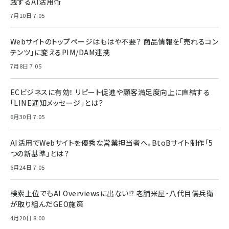
践するAI活用術
7月10日 7:05
Webサイトのトップページはもはや不要？ 商品情報を「売れるコン
テンツ」に変えるPIM/DAM連携
7月8日 7:05
ECビジネスに有効！ リピート促進や顧客満足度向上に直結する
「LINE通知メッセージ」とは？
6月30日 7:05
AI活用でWebサイトを優秀な営業担当者へ。BtoBサイト制作「5
つの新基準」とは？
6月24日 7:05
検索上位でもAI Overviewsに出ない!? 老舗米屋・八代目儀兵衛
が取り組んだGEO施策
4月20日 8:00