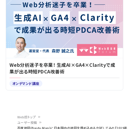
Web分析迷子を卒業！ 生成AI×GA4×Clarityで成
果が出る時短PDCA改善術
オンデマンド講座
Web担トップ
ユーザー投稿
パ
百度地図(Baidu Map)に日本国内の地図を埋め込めるか試してみた【2019年