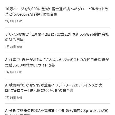
10万ページを8,000に激減！ 富士通が挑んだグローバルサイト改
革と「SitecoreAI」移行の舞台裏
7月29日 7:05
デザイン提案が「2週間→2日に」 設立22年を迎えるWeb制作会社
のAI活用法
7月28日 7:05
AI検索で“自社がお勧め”されない！ お米ギフトの八代目儀兵衛が
実践、GEO時代のECサイト改善
7月16日 7:05
AI検索時代、なぜSNSが重要？ フジドリームエアラインズが実
践“フォロワー6倍・UGC200％増”の舞台裏
7月14日 7:05
AI分析で施策のPDCAを高速化！ 中川政七商店とSprocketが実