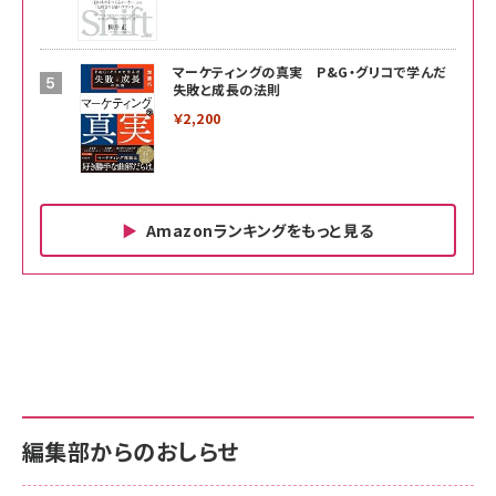
マーケティングの真実 P&G・グリコで学んだ
失敗と成長の法則
￥2,200
Amazonランキングをもっと見る
Amazon ビジネス・経済関連書籍 の売れ筋ランキン
Amazon 家電＆カメラ の売れ筋ランキング
Amazon パソコン・周辺機器 の売れ筋ランキング
グ
更新日時：2026/06/26 19:00
更新日時：2026/06/26 19:00
更新日時：2026/06/26 19:00
anan(アンアン)2026/07/01号 No.2501[魅せる
KIOXIA(キオクシア) 旧東芝メモリ microSD
KIOXIA(キオクシア) 旧東芝メモリ microSD
カラダ2026／宮舘涼太]
128GB UHS-I Class10 (最大読出速度
128GB UHS-I Class10 (最大読出速度
100MB/s) Nintendo Switch動作確認済 国内
100MB/s) Nintendo Switch動作確認済 国内
￥880
サポート正規品 メーカー保証5年 KLMEA128G
サポート正規品 メーカー保証5年 KLMEA128G
￥2,680
￥2,680
編集部からのおしらせ
anan(アンアン)2026/06/24号 No.2500増刊
スペシャルエディション[王道エンタメの矜持／
NIMASO ガラスフィルム iPhone 17 用 保護フィ
Amazon eギフトカード - Amazonロゴ - クラ