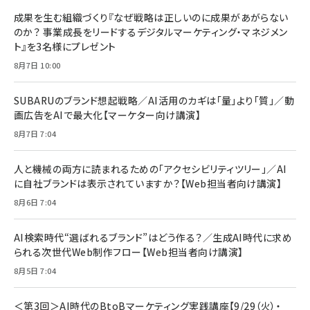
BTS]
ルム 強化ガラス 耐衝撃 高透過率 指紋防止 貼りや
シック
すい ガイド枠付き いPhone17 (6.3インチ) 対応
成果を生む組織づくり『なぜ戦略は正しいのに成果があがらない
￥1,100
￥5,000
2枚セット DSP25F1698
のか？ 事業成長をリードするデジタルマーケティング・マネジメン
￥1,599
ト』を3名様にプレゼント
anan(アンアン)2026/07/08号 No.2502[2026
Anker PowerLine III Flow USB-C & USB-C
年後半、あなたの恋と運命／山田涼介]
【New】Amazon Fire TV Stick HD | 手軽にスト
ケーブル Anker絡まないケーブル 240W 結束バン
8月7日 10:00
リーミングをはじめよう | ストリーミングメディアプ
ド付き USB PD対応 シリコン素材採用 iPhone
￥880
レイヤー
17 / 16 / 15 / Galaxy iPad Pro MacBook
￥1,890
Pro/Air 各種対応 (1.8m ミッドナイトブラック)
SUBARUのブランド想起戦略／AI活用のカギは「量」より「質」／動
￥6,980
画広告をAIで最大化【マーケター向け講演】
ママ投資家が育休中に１億貯めた株式投資
アサヒ飲料 モンスター エナジー 355ml×24本
￥1,870
8月7日 7:04
Anker Soundcore P31i (Bluetooth 6.1) 【完
￥4,192
全ワイヤレスイヤホン/アクティブノイズキャンセリ
ング/マルチポイント接続 / 最大50時間再生 / PSE
人と機械の両方に読まれるための「アクセシビリティツリー」／AI
組織の成果を最大化する ルールのデザイン
技術基準適合】ブラック
￥5,990
サッポロ 生ビール 黒ラベル 350ml 缶 24本 ビー
に自社ブランドは表示されていますか？【Web担当者向け講演】
￥1,980
ル ケース買い【6/30応募〆切! 黒ラベルビヤセラー
8月6日 7:04
キャンペーン】
Anker PowerLine III Flow USB-C & USB-C
ケーブル Anker絡まないケーブル 240W 結束バン
￥4,857
ド付き USB PD対応 シリコン素材採用 iPhone
AI検索時代“選ばれるブランド”はどう作る？／生成AI時代に求め
Amazonランキングをもっと見る
17 / 16 / 15 / Galaxy iPad Pro MacBook
￥1,890
られる次世代Web制作フロー【Web担当者向け講演】
Pro/Air 各種対応 (1.8m ミッドナイトブラック)
Amazonランキングをもっと見る
8月5日 7:04
Amazonランキングをもっと見る
＜第3回＞AI時代のBtoBマーケティング実践講座【9/29（火）・