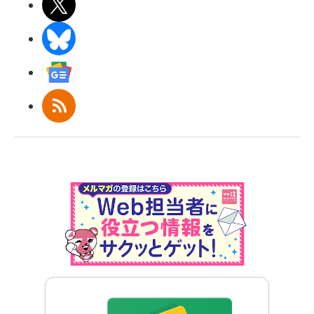
X(エックス)
BlueSky
Googleニュース
RSS