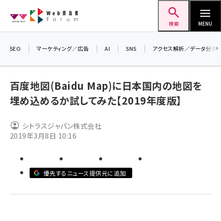
メ
Web担当者Forum
イ
検索
MENU
ン
コ
SEO
マーケティング／広告
AI
SNS
アクセス解析／データ分析
ン
＼
テ
生
百度地図(Baidu Map)に日本国内の地図を
ン
る
埋め込めるか試してみた【2019年度版】
ツ
2
seo (3538)
に
シトラスジャパン株式会社
ai (2820)
移
2019年3月8日 10:16
動
youtube (2444)
note (2322)
優先するニュース提供元に追加
セミナー (2315)
z世代 (1629)
meo (1281)