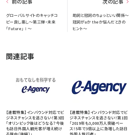
前の記事
次の記事
グローバルサイトのキャッチコ
助詞と冠詞のちょっといい関係～
ピー良し悪し～第三弾・未来
冠詞がaか theか悩んだときの
「Future」Ⅰ～
ヒント～
関連記事
【連載特集】インバウンド対応でビ
【連載特集】インバウンド対応でビ
ジネスチャンスを逃さない！第3回
ジネスチャンスを逃さない！第1回
「オリンピック後はどうなる？今後
「2019年も3,000万人突破ペー
も訪日外国人観光客が増え続け
ス！5年で3倍以上に急増した訪日
る理由（後編）」
外国人旅行者」