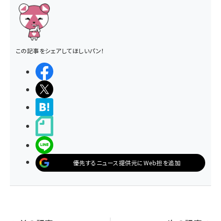
この記事をシェアしてほしいパン！
シェアする
ポストする
>ブクマする
noteで書く
LINEで送る
優先するニュース提供元にWeb担を追加