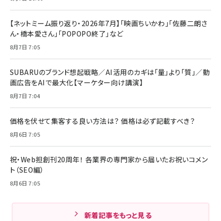
【ネットミーム振り返り・2026年7月】「映画ちいかわ」「佐藤二朗さ
ん・橋本愛さん」「POPOPO終了」など
8月7日 7:05
SUBARUのブランド想起戦略／AI活用のカギは「量」より「質」／動
画広告をAIで最大化【マーケター向け講演】
8月7日 7:04
価格を伏せて集客する良い方法は？ 価格は必ず記載すべき？
8月6日 7:05
祝・Web担創刊20周年！ 各業界の専門家から届いたお祝いコメン
ト（SEO編）
8月6日 7:05
新着記事をもっと見る