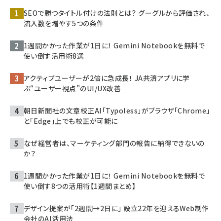
SEOで勝つタイトル付けの法則とは？ グーグルから評価され、
流入数を増やす5つの条件
1週間かかった作業が1日に！ Gemini Notebookを無料で
使い倒す活用術8選
アクティブユーザーが2倍に急成長！ JA共済アプリに学
ぶ“ユーザー視点”のUI/UX改善
朝日新聞社の文章校正AI「Typoless」がブラウザ「Chrome」
と「Edge」上でも校正が可能に
なぜ経営者は、マーケティング部門の報告に納得できないの
か？
1週間かかった作業が1日に！ Gemini Notebookを無料で
使い倒す8つの活用術【1週間まとめ】
デザイン提案が「2週間→2日に」 設立22年を迎えるWeb制作
会社のAI活用法