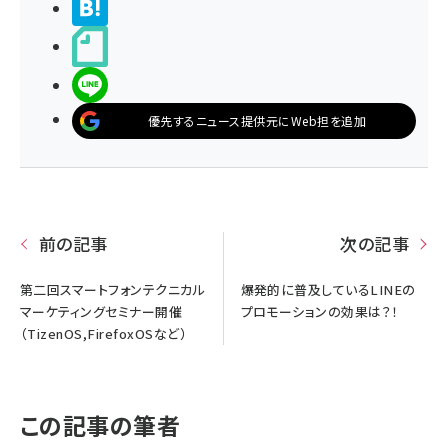
>ブクマする
noteで書く
LINEで送る
優先するニュース提供元にWeb担を追加
前の記事
次の記事
第二回スマートフォンテクニカル
爆発的に普及しているLINEの
マーケティングセミナー開催
プロモーションの効果は？！
（TizenOS,FirefoxOSなど）
この記事の筆者