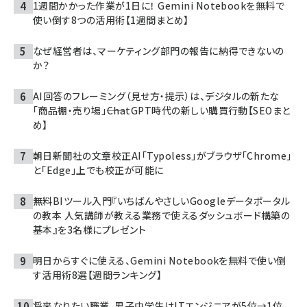
1週間かかった作業が1日に！ Gemini Notebookを無料で
使い倒す8つの活用術【1週間まとめ】
なぜ経営者は、マーケティング部門の報告に納得できないの
か？
AI回答のフレーミング（見せ方・提示）は、デジタルの新たな
「商品棚・売り場」――ChatGPT時代の新しい購買行動【SEOまと
め】
朝日新聞社の文章校正AI「Typoless」がブラウザ「Chrome」
と「Edge」上でも校正が可能に
無料BIツール入門『いちばんやさしいGoogleデータポータル
の教本 人気講師が教える業務で使えるダッシュボード構築の
基本』を3名様にプレゼント
明日からすぐに使える、Gemini Notebookを無料で使い倒
す活用術8選【週間ランキング】
将来なりたい職業、男子中学生はITエンジニアが5位→1位