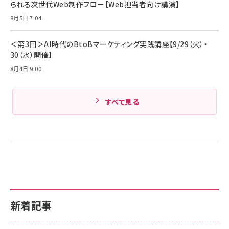
￥1,890
られる次世代Web制作フロー【Web担当者向け講演】
Pro/Air 各種対応 (1.8m ミッドナイトブラック)
Amazonランキングをもっと見る
8月5日 7:04
Amazonランキングをもっと見る
＜第3回＞AI時代のBtoBマーケティング実践講座【9/29（火）・
30（水）開催】
8月4日 9:00
すべて見る
新着記事