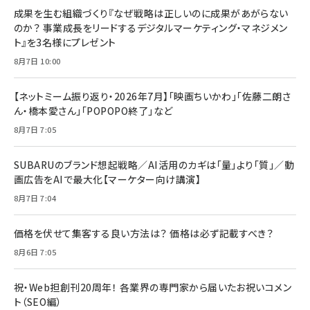
成果を生む組織づくり『なぜ戦略は正しいのに成果があがらない
のか？ 事業成長をリードするデジタルマーケティング・マネジメン
ト』を3名様にプレゼント
8月7日 10:00
【ネットミーム振り返り・2026年7月】「映画ちいかわ」「佐藤二朗さ
ん・橋本愛さん」「POPOPO終了」など
8月7日 7:05
SUBARUのブランド想起戦略／AI活用のカギは「量」より「質」／動
画広告をAIで最大化【マーケター向け講演】
8月7日 7:04
価格を伏せて集客する良い方法は？ 価格は必ず記載すべき？
8月6日 7:05
祝・Web担創刊20周年！ 各業界の専門家から届いたお祝いコメン
ト（SEO編）