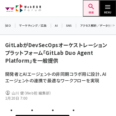
メ
Web担当者Forum
イ
検索
MENU
ン
コ
SEO
マーケティング／広告
AI
SNS
アクセス解析／データ分析
＼ 
ン
生成
テ
GitLabがDevSecOpsオーケストレーション
るセ
ン
プラットフォーム「GitLab Duo Agent
202
ツ
seo (3532)
▼申
Platform」を一般提供
に
ai (2814)
移
開発者とAIエージェントの非同期コラボ用に設計、AI
動
youtube (2441)
エージェントの連携で最適なワークフローを実現
note (2317)
山川 健（Web担 編集部）
セミナー (2310)
1月20日 7:00
z世代 (1623)
meo (1277)