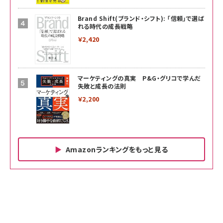
Brand Shift(ブランド・シフト): 「信頼」で選ば
れる時代の成長戦略
￥2,420
マーケティングの真実 P&G・グリコで学んだ
失敗と成長の法則
￥2,200
Amazonランキングをもっと見る
Amazon ビジネス・経済関連書籍 の売れ筋ランキン
Amazon 家電＆カメラ の売れ筋ランキング
Amazon パソコン・周辺機器 の売れ筋ランキング
グ
更新日時：2026/06/26 19:00
更新日時：2026/06/26 19:00
更新日時：2026/06/26 19:00
anan(アンアン)2026/07/01号 No.2501[魅せる
KIOXIA(キオクシア) 旧東芝メモリ microSD
KIOXIA(キオクシア) 旧東芝メモリ microSD
カラダ2026／宮舘涼太]
128GB UHS-I Class10 (最大読出速度
128GB UHS-I Class10 (最大読出速度