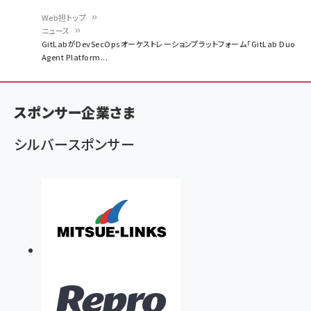
Web担トップ
ニュース
パ
GitLabがDevSecOpsオーケストレーションプラットフォーム「GitLab Duo
Agent Platform...
ン
く
ず
スポンサー企業さま
シルバースポンサー