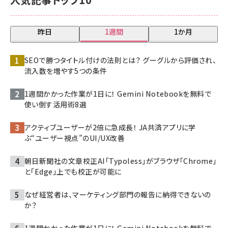
昨日
1週間
1か月
SEOで勝つタイトル付けの法則とは？ グーグルから評価され、
流入数を増やす5つの条件
1週間かかった作業が1日に！ Gemini Notebookを無料で
使い倒す活用術8選
アクティブユーザーが2倍に急成長！ JA共済アプリに学
ぶ“ユーザー視点”のUI/UX改善
朝日新聞社の文章校正AI「Typoless」がブラウザ「Chrome」
と「Edge」上でも校正が可能に
なぜ経営者は、マーケティング部門の報告に納得できないの
か？
1週間かかった作業が1日に！ Gemini Notebookを無料で