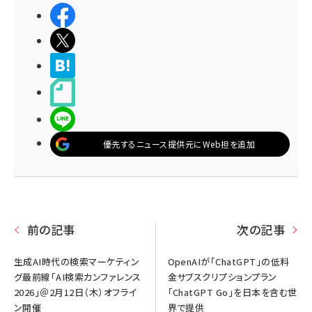
シェアする
ポストする
>ブクマする
noteで書く
LINEで送る
優先するニュース提供元にWeb担を追加
前の記事
次の記事
生成AI時代の検索マーケティン
OpenAIが「ChatGPT」の低料
グ最前線「AI検索カンファレンス
金サブスクリプションプラン
2026」＠2月12日（木）オフライ
「ChatGPT Go」を日本を含む世
ン開催
界で提供