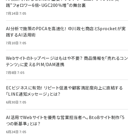
践“フォロワー6倍・UGC200％増”の舞台裏
7月14日 7:05
AI分析で施策のPDCAを高速化！ 中川政七商店とSprocketが実
践するAI活用術
7月10日 7:05
Webサイトのトップページはもはや不要？ 商品情報を「売れるコン
テンツ」に変えるPIM/DAM連携
7月8日 7:05
ECビジネスに有効！ リピート促進や顧客満足度向上に直結する
「LINE通知メッセージ」とは？
6月30日 7:05
AI活用でWebサイトを優秀な営業担当者へ。BtoBサイト制作「5
つの新基準」とは？
6月24日 7:05