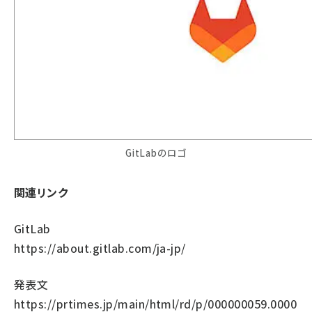
GitLabのロゴ
関連リンク
GitLab
https://about.gitlab.com/ja-jp/
発表文
https://prtimes.jp/main/html/rd/p/000000059.0000