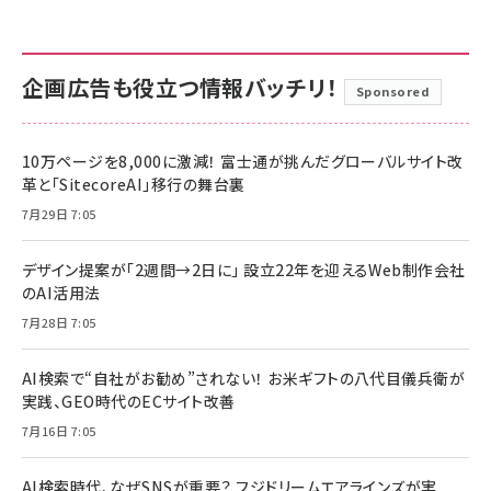
企画広告も役立つ情報バッチリ！
Sponsored
10万ページを8,000に激減！ 富士通が挑んだグローバルサイト改
革と「SitecoreAI」移行の舞台裏
7月29日 7:05
デザイン提案が「2週間→2日に」 設立22年を迎えるWeb制作会社
のAI活用法
7月28日 7:05
AI検索で“自社がお勧め”されない！ お米ギフトの八代目儀兵衛が
実践、GEO時代のECサイト改善
7月16日 7:05
AI検索時代、なぜSNSが重要？ フジドリームエアラインズが実