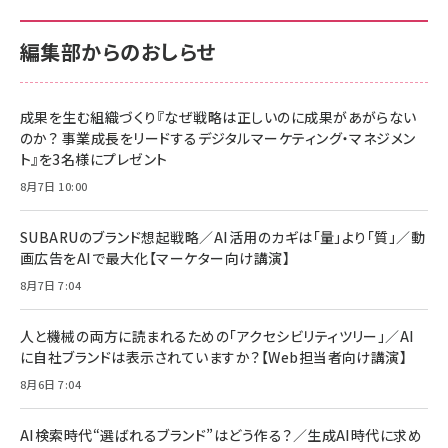
100MB/s) Nintendo Switch動作確認済 国内
100MB/s) Nintendo Switch動作確認済 国内
￥880
サポート正規品 メーカー保証5年 KLMEA128G
サポート正規品 メーカー保証5年 KLMEA128G
￥2,680
￥2,680
編集部からのおしらせ
anan(アンアン)2026/06/24号 No.2500増刊
スペシャルエディション[王道エンタメの矜持／
NIMASO ガラスフィルム iPhone 17 用 保護フィ
Amazon eギフトカード - Amazonロゴ - クラ
BTS]
ルム 強化ガラス 耐衝撃 高透過率 指紋防止 貼りや
シック
すい ガイド枠付き いPhone17 (6.3インチ) 対応
成果を生む組織づくり『なぜ戦略は正しいのに成果があがらない
￥1,100
￥5,000
2枚セット DSP25F1698
のか？ 事業成長をリードするデジタルマーケティング・マネジメン
￥1,599
ト』を3名様にプレゼント
anan(アンアン)2026/07/08号 No.2502[2026
Anker PowerLine III Flow USB-C & USB-C
年後半、あなたの恋と運命／山田涼介]
【New】Amazon Fire TV Stick HD | 手軽にスト
ケーブル Anker絡まないケーブル 240W 結束バン
8月7日 10:00
リーミングをはじめよう | ストリーミングメディアプ
ド付き USB PD対応 シリコン素材採用 iPhone
￥880
レイヤー
17 / 16 / 15 / Galaxy iPad Pro MacBook
￥1,890
Pro/Air 各種対応 (1.8m ミッドナイトブラック)
SUBARUのブランド想起戦略／AI活用のカギは「量」より「質」／動
￥6,980
画広告をAIで最大化【マーケター向け講演】
ママ投資家が育休中に１億貯めた株式投資
アサヒ飲料 モンスター エナジー 355ml×24本
￥1,870
8月7日 7:04
Anker Soundcore P31i (Bluetooth 6.1) 【完
￥4,192
全ワイヤレスイヤホン/アクティブノイズキャンセリ
ング/マルチポイント接続 / 最大50時間再生 / PSE
人と機械の両方に読まれるための「アクセシビリティツリー」／AI
組織の成果を最大化する ルールのデザイン
技術基準適合】ブラック
￥5,990
サッポロ 生ビール 黒ラベル 350ml 缶 24本 ビー
に自社ブランドは表示されていますか？【Web担当者向け講演】
￥1,980
ル ケース買い【6/30応募〆切! 黒ラベルビヤセラー
8月6日 7:04
キャンペーン】
Anker PowerLine III Flow USB-C & USB-C
ケーブル Anker絡まないケーブル 240W 結束バン
￥4,857
ド付き USB PD対応 シリコン素材採用 iPhone
AI検索時代“選ばれるブランド”はどう作る？／生成AI時代に求め
Amazonランキングをもっと見る
17 / 16 / 15 / Galaxy iPad Pro MacBook