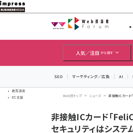
メ
イ
Web担当者
Web担当者
ン
EC担当者
コ
製品導入
ン
企業IT
ソフト開発
テ
人気／注目
から探す
IoT・AI
ン
DCクラウド
研究・調査
ツ
SEO
マーケティング／広告
AI
エネルギー
に
ドローン
移
教育講座
Web担トップ
ニュース
非接触ICカード
EC支援
動
パ
非接触ICカード「Fel
ン
セキュリティはシステ
く