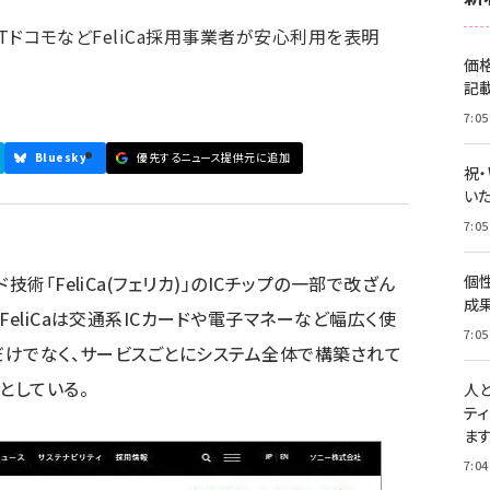
NTTドコモなどFeliCa採用事業者が安心利用を表明
価
記
7:05
Bluesky
優先するニュース提供元に追加
祝
いた
7:05
術「FeliCa(フェリカ)」のICチップの一部で改ざん
個
成
FeliCaは交通系ICカードや電子マネーなど幅広く使
7:05
プだけでなく、サービスごとにシステム全体で構築されて
としている。
人
テ
ま
7:04