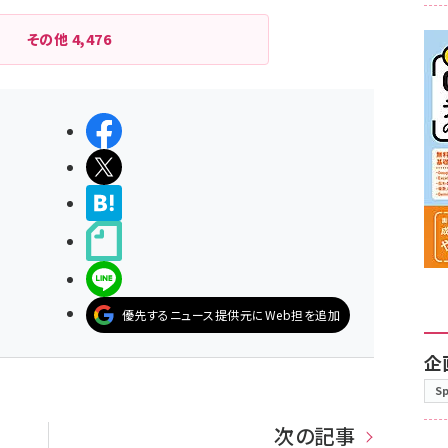
その他
4,476
シェアする
ポストする
>ブクマする
noteで書く
LINEで送る
優先するニュース提供元にWeb担を追加
企
S
次の記事