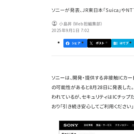
ず
ソニーが発表、JR東日本「Suica」や
小島昇（Web担編集部）
2025年9月1日 7:02
シェア
ポスト
はてブ
ソニーは、開発・提供する非接触ICカード技
の可能性があると8月28日に発表した。
われているが、セキュリティはICチッ
おり「引き続き安心してご利用ください」