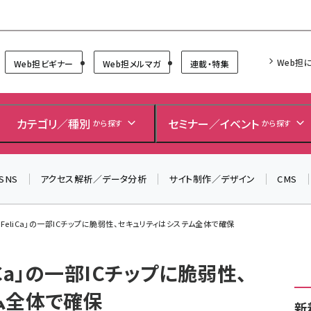
Forum
Web担
Web担ビギナー
Web担メルマガ
連載・特集
カテゴリ／種別
セミナー／イベント
から探す
から探す
SNS
アクセス解析／データ分析
サイト制作／デザイン
CMS
「FeliCa」の一部ICチップに脆弱性、セキュリティはシステム全体で確保
iCa」の一部ICチップに脆弱性、
ム全体で確保
新