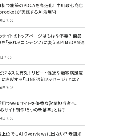
I分析で施策のPDCAを高速化！ 中川政七商店
procketが実践するAI活用術
0日 7:05
ebサイトのトップページはもはや不要？ 商品
を「売れるコンテンツ」に変えるPIM/DAM連
日 7:05
Cビジネスに有効！ リピート促進や顧客満足度
上に直結する「LINE通知メッセージ」とは？
0日 7:05
I活用でWebサイトを優秀な営業担当者へ。
oBサイト制作「5つの新基準」とは？
4日 7:05
上位でもAI Overviewsに出ない!? 老舗米