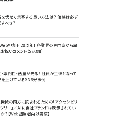
z世代 (1620)
格を伏せて集客する良い方法は？ 価格は必ず
meo (1274)
載すべき？
llmo (1160)
・Web担創刊20周年！ 各業界の専門家から届
お祝いコメント（SEO編）
性・専門性・熱量が光る！ 社員が主役となって
果を上げているSNS好事例
と機械の両方に読まれるための「アクセシビリ
ィツリー」／AIに自社ブランドは表示されてい
すか？【Web担当者向け講演】