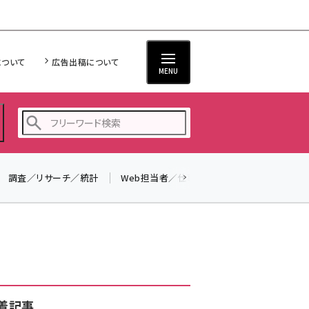
について
広告出稿について
MENU
調査／リサーチ／統計
Web担当者／仕事
法律／標準規格
seo (3519)
ai (2801)
youtube (2425)
note (2310)
セミナー (2301)
着記事