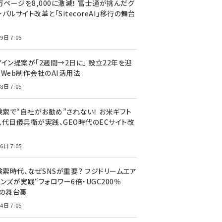
万ページを8,000に激減！ 富士通が挑んだグ
バルサイト改革と「SitecoreAI」移行の舞台
9日 7:05
ザイン提案が「2週間→2日に」 設立22年を迎
るWeb制作会社のAI活用法
8日 7:05
I検索で“自社がお勧め”されない！ お米ギフト
八代目儀兵衛が実践、GEO時代のECサイト改
6日 7:05
検索時代、なぜSNSが重要？ フジドリームエア
ンズが実践“フォロワー6倍・UGC200％
”の舞台裏
4日 7:05