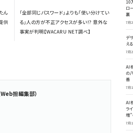
10
ロー
んたん
「全部同じパスワード」よりも「使い分けてい
裏
)提供
る」人の方が不正アクセスが多い!? 意外な
7月2
事実が判明【WACARU NET調べ】
デ
え
7月2
A
の
善
7月1
（Web担編集部）
AI
ライ
増
7月1