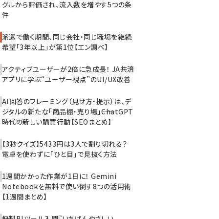
グルから評価され、流入数を増やす5つの条
件
派遣で働く期間、同じ会社・同じ職場を継続
希望「3年以上」が第1位【エン調べ】
アクティブユーザーが2倍に急成長！ JA共済
アプリに学ぶ“ユーザー視点”のUI/UX改善
AI回答のフレーミング（見せ方・提示）は、デ
ジタルの新たな「商品棚・売り場」――ChatGPT
時代の新しい購買行動【SEOまとめ】
【3秒クイズ】5433円は3人で割り切れる？
電卓を使わずに「ひと目」で見抜く方法
1週間かかった作業が1日に！ Gemini
Notebookを無料で使い倒す8つの活用術
【1週間まとめ】
無料BIツール入門『いちばんやさしい