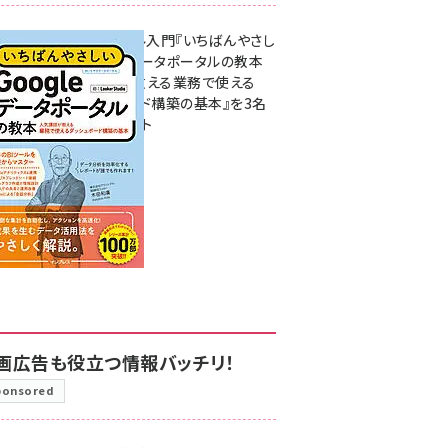
無料BIツール入門『いちばんやさし
いGoogleデータポータルの教本
人気講師が教える業務で使える
ダッシュボード構築の基本』を3名
様にプレゼント
7月31日 10:00
画広告も役立つ情報バッチリ！
ponsored