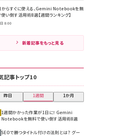
からすぐに使える、Gemini Notebookを無
で使い倒す活用術8選【週間ランキング】
日 8:00
新着記事をもっと見る
気記事トップ10
昨日
1週間
1か月
1週間かかった作業が1日に！ Gemini
Notebookを無料で使い倒す活用術8選
SEOで勝つタイトル付けの法則とは？ グー