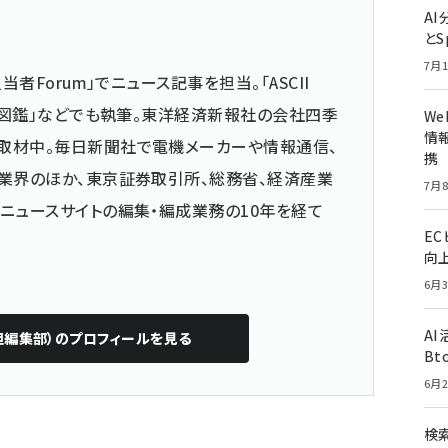
A
とS
7月1
当者Forum」でニュース記事を担当。「ASCII
仕事図鑑」などでも執筆。東洋経済新報社の会社四季
W
情報
取材中。毎日新聞社で電機メーカーや情報通信、
携
業界のほか、東京証券取引所、総務省、経済産業
7月8
ニュースサイトの編集・編成業務の10年を経て
E
向
6月3
A
担編集部）
のプロフィールを見る
Bt
6月2
検索