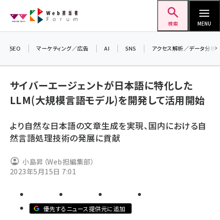
メ
Web担当者Forum
イ
検索
MENU
ン
コ
SEO
マーケティング／広告
AI
SNS
アクセス解析／データ分析
＼ 
ン
生成
テ
サイバーエージェントが日本語に特化した
るセ
ン
LLM(大規模言語モデル)を開発して活用開始
202
ツ
seo (3528)
▼申
に
より自然な日本語の文章生成を実現、国内における自
ai (2811)
移
然言語処理技術の発展に貢献
動
youtube (2439)
小島昇（Web担編集部）
note (2315)
2023年5月15日 7:01
セミナー (2308)
z世代 (1623)
優先するニュース提供元に追加
meo (1277)