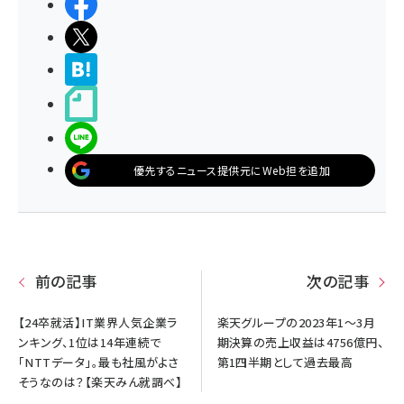
シェアする
ポストする
>ブクマする
noteで書く
LINEで送る
優先するニュース提供元にWeb担を追加
前の記事
次の記事
【24卒就活】IT業界人気企業ラ
楽天グループの2023年1～3月
ンキング、1位は14年連続で
期決算の売上収益は4756億円、
「NTTデータ」。最も社風がよさ
第1四半期として過去最高
そうなのは？【楽天みん就調べ】