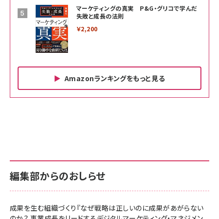
マーケティングの真実 P&G・グリコで学んだ
失敗と成長の法則
￥2,200
Amazonランキングをもっと見る
Amazon ビジネス・経済関連書籍 の売れ筋ランキン
Amazon 家電＆カメラ の売れ筋ランキング
Amazon パソコン・周辺機器 の売れ筋ランキング
グ
更新日時：2026/06/26 19:00
更新日時：2026/06/26 19:00
更新日時：2026/06/26 19:00
anan(アンアン)2026/07/01号 No.2501[魅せる
KIOXIA(キオクシア) 旧東芝メモリ microSD
KIOXIA(キオクシア) 旧東芝メモリ microSD
カラダ2026／宮舘涼太]
128GB UHS-I Class10 (最大読出速度
128GB UHS-I Class10 (最大読出速度
100MB/s) Nintendo Switch動作確認済 国内
100MB/s) Nintendo Switch動作確認済 国内
￥880
サポート正規品 メーカー保証5年 KLMEA128G
サポート正規品 メーカー保証5年 KLMEA128G
￥2,680
￥2,680
編集部からのおしらせ
anan(アンアン)2026/06/24号 No.2500増刊
スペシャルエディション[王道エンタメの矜持／
NIMASO ガラスフィルム iPhone 17 用 保護フィ
Amazon eギフトカード - Amazonロゴ - クラ
BTS]
ルム 強化ガラス 耐衝撃 高透過率 指紋防止 貼りや
シック
すい ガイド枠付き いPhone17 (6.3インチ) 対応
成果を生む組織づくり『なぜ戦略は正しいのに成果があがらない
￥1,100
￥5,000
2枚セット DSP25F1698
のか？ 事業成長をリードするデジタルマーケティング・マネジメン
￥1,599