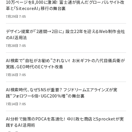
10万ページを8,000に激減！ 富士通が挑んだグローバルサイト改
革と「SitecoreAI」移行の舞台裏
7月29日 7:05
デザイン提案が「2週間→2日に」 設立22年を迎えるWeb制作会社
のAI活用法
7月28日 7:05
AI検索で“自社がお勧め”されない！ お米ギフトの八代目儀兵衛が
実践、GEO時代のECサイト改善
7月16日 7:05
AI検索時代、なぜSNSが重要？ フジドリームエアラインズが実
践“フォロワー6倍・UGC200％増”の舞台裏
7月14日 7:05
AI分析で施策のPDCAを高速化！ 中川政七商店とSprocketが実
践するAI活用術