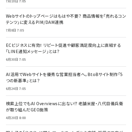
7月10日 7:05
Webサイトのトップページはもはや不要？ 商品情報を「売れるコン
テンツ」に変えるPIM/DAM連携
7月8日 7:05
ECビジネスに有効！ リピート促進や顧客満足度向上に直結する
「LINE通知メッセージ」とは？
6月30日 7:05
AI活用でWebサイトを優秀な営業担当者へ。BtoBサイト制作「5
つの新基準」とは？
6月24日 7:05
検索上位でもAI Overviewsに出ない!? 老舗米屋・八代目儀兵衛
が取り組んだGEO施策
4月20日 8:00