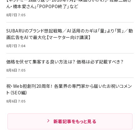
ん・橋本愛さん」「POPOPO終了」など
8月7日 7:05
SUBARUのブランド想起戦略／AI活用のカギは「量」より「質」／動
画広告をAIで最大化【マーケター向け講演】
8月7日 7:04
価格を伏せて集客する良い方法は？ 価格は必ず記載すべき？
8月6日 7:05
祝・Web担創刊20周年！ 各業界の専門家から届いたお祝いコメン
ト（SEO編）
8月6日 7:05
新着記事をもっと見る