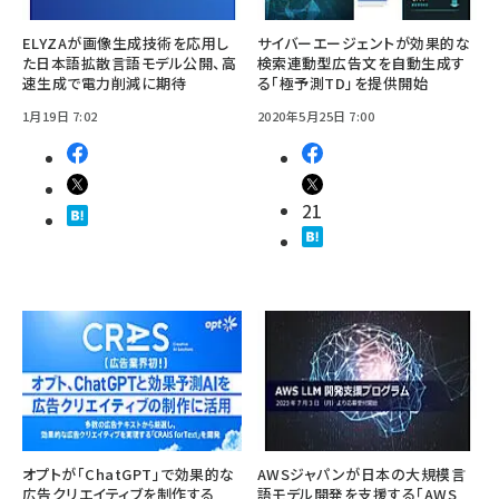
ELYZAが画像生成技術を応用し
サイバーエージェントが効果的な
た日本語拡散言語モデル公開、高
検索連動型広告文を自動生成す
速生成で電力削減に期待
る「極予測TD」を提供開始
1月19日 7:02
2020年5月25日 7:00
21
オプトが「ChatGPT」で効果的な
AWSジャパンが日本の大規模言
広告クリエイティブを制作する
語モデル開発を支援する「AWS