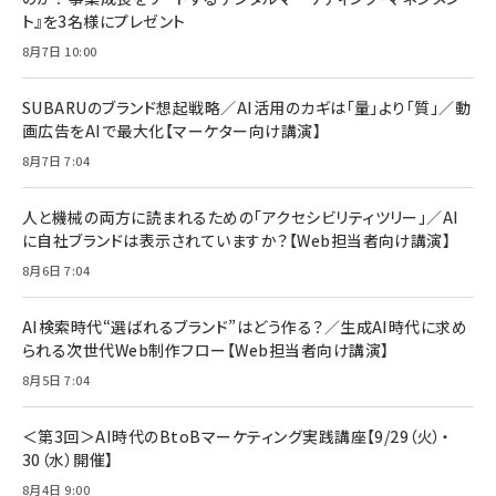
ト』を3名様にプレゼント
anan(アンアン)2026/07/08号 No.2502[2026
Anker PowerLine III Flow USB-C & USB-C
年後半、あなたの恋と運命／山田涼介]
【New】Amazon Fire TV Stick HD | 手軽にスト
ケーブル Anker絡まないケーブル 240W 結束バン
8月7日 10:00
リーミングをはじめよう | ストリーミングメディアプ
ド付き USB PD対応 シリコン素材採用 iPhone
￥880
レイヤー
17 / 16 / 15 / Galaxy iPad Pro MacBook
￥1,890
Pro/Air 各種対応 (1.8m ミッドナイトブラック)
SUBARUのブランド想起戦略／AI活用のカギは「量」より「質」／動
￥6,980
画広告をAIで最大化【マーケター向け講演】
ママ投資家が育休中に１億貯めた株式投資
アサヒ飲料 モンスター エナジー 355ml×24本
￥1,870
8月7日 7:04
Anker Soundcore P31i (Bluetooth 6.1) 【完
￥4,192
全ワイヤレスイヤホン/アクティブノイズキャンセリ
ング/マルチポイント接続 / 最大50時間再生 / PSE
人と機械の両方に読まれるための「アクセシビリティツリー」／AI
組織の成果を最大化する ルールのデザイン
技術基準適合】ブラック
￥5,990
サッポロ 生ビール 黒ラベル 350ml 缶 24本 ビー
に自社ブランドは表示されていますか？【Web担当者向け講演】
￥1,980
ル ケース買い【6/30応募〆切! 黒ラベルビヤセラー
8月6日 7:04
キャンペーン】
Anker PowerLine III Flow USB-C & USB-C
ケーブル Anker絡まないケーブル 240W 結束バン
￥4,857
ド付き USB PD対応 シリコン素材採用 iPhone
AI検索時代“選ばれるブランド”はどう作る？／生成AI時代に求め
Amazonランキングをもっと見る
17 / 16 / 15 / Galaxy iPad Pro MacBook
￥1,890
られる次世代Web制作フロー【Web担当者向け講演】
Pro/Air 各種対応 (1.8m ミッドナイトブラック)
Amazonランキングをもっと見る
8月5日 7:04
Amazonランキングをもっと見る
＜第3回＞AI時代のBtoBマーケティング実践講座【9/29（火）・
30（水）開催】
8月4日 9:00