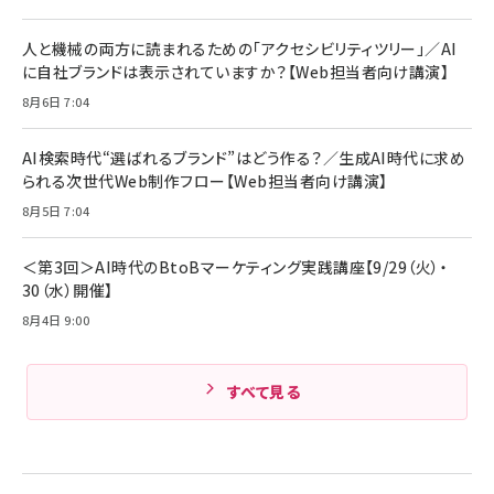
￥4,192
全ワイヤレスイヤホン/アクティブノイズキャンセリ
ング/マルチポイント接続 / 最大50時間再生 / PSE
人と機械の両方に読まれるための「アクセシビリティツリー」／AI
組織の成果を最大化する ルールのデザイン
技術基準適合】ブラック
￥5,990
サッポロ 生ビール 黒ラベル 350ml 缶 24本 ビー
に自社ブランドは表示されていますか？【Web担当者向け講演】
￥1,980
ル ケース買い【6/30応募〆切! 黒ラベルビヤセラー
8月6日 7:04
キャンペーン】
Anker PowerLine III Flow USB-C & USB-C
ケーブル Anker絡まないケーブル 240W 結束バン
￥4,857
ド付き USB PD対応 シリコン素材採用 iPhone
AI検索時代“選ばれるブランド”はどう作る？／生成AI時代に求め
Amazonランキングをもっと見る
17 / 16 / 15 / Galaxy iPad Pro MacBook
￥1,890
られる次世代Web制作フロー【Web担当者向け講演】
Pro/Air 各種対応 (1.8m ミッドナイトブラック)
Amazonランキングをもっと見る
8月5日 7:04
Amazonランキングをもっと見る
＜第3回＞AI時代のBtoBマーケティング実践講座【9/29（火）・
30（水）開催】
8月4日 9:00
すべて見る