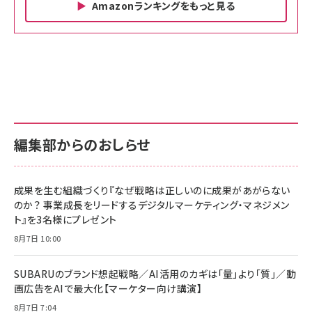
Amazonランキングをもっと見る
Amazon ビジネス・経済関連書籍 の売れ筋ランキン
Amazon 家電＆カメラ の売れ筋ランキング
Amazon パソコン・周辺機器 の売れ筋ランキング
グ
更新日時：2026/06/26 19:00
更新日時：2026/06/26 19:00
更新日時：2026/06/26 19:00
anan(アンアン)2026/07/01号 No.2501[魅せる
KIOXIA(キオクシア) 旧東芝メモリ microSD
KIOXIA(キオクシア) 旧東芝メモリ microSD
カラダ2026／宮舘涼太]
128GB UHS-I Class10 (最大読出速度
128GB UHS-I Class10 (最大読出速度
100MB/s) Nintendo Switch動作確認済 国内
100MB/s) Nintendo Switch動作確認済 国内
￥880
サポート正規品 メーカー保証5年 KLMEA128G
サポート正規品 メーカー保証5年 KLMEA128G
￥2,680
￥2,680
編集部からのおしらせ
anan(アンアン)2026/06/24号 No.2500増刊
スペシャルエディション[王道エンタメの矜持／
NIMASO ガラスフィルム iPhone 17 用 保護フィ
Amazon eギフトカード - Amazonロゴ - クラ
BTS]
ルム 強化ガラス 耐衝撃 高透過率 指紋防止 貼りや
シック
すい ガイド枠付き いPhone17 (6.3インチ) 対応
成果を生む組織づくり『なぜ戦略は正しいのに成果があがらない
￥1,100
￥5,000
2枚セット DSP25F1698
のか？ 事業成長をリードするデジタルマーケティング・マネジメン
￥1,599
ト』を3名様にプレゼント
anan(アンアン)2026/07/08号 No.2502[2026
Anker PowerLine III Flow USB-C & USB-C
年後半、あなたの恋と運命／山田涼介]
【New】Amazon Fire TV Stick HD | 手軽にスト
ケーブル Anker絡まないケーブル 240W 結束バン
8月7日 10:00
リーミングをはじめよう | ストリーミングメディアプ
ド付き USB PD対応 シリコン素材採用 iPhone
￥880
レイヤー
17 / 16 / 15 / Galaxy iPad Pro MacBook
￥1,890
Pro/Air 各種対応 (1.8m ミッドナイトブラック)
SUBARUのブランド想起戦略／AI活用のカギは「量」より「質」／動
￥6,980
画広告をAIで最大化【マーケター向け講演】
ママ投資家が育休中に１億貯めた株式投資
アサヒ飲料 モンスター エナジー 355ml×24本
￥1,870
8月7日 7:04
Anker Soundcore P31i (Bluetooth 6.1) 【完