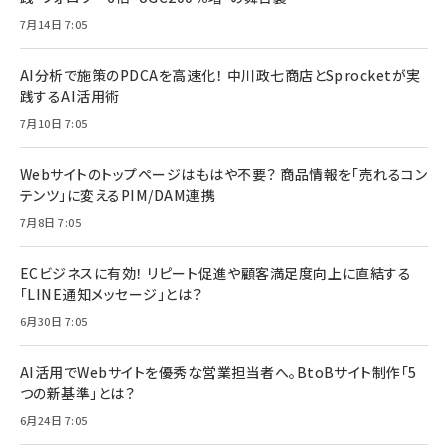
7月14日 7:05
AI分析で施策のPDCAを高速化！ 中川政七商店とSprocketが実
践するAI活用術
7月10日 7:05
Webサイトのトップページはもはや不要？ 商品情報を「売れるコン
テンツ」に変えるPIM/DAM連携
7月8日 7:05
ECビジネスに有効！ リピート促進や顧客満足度向上に直結する
「LINE通知メッセージ」とは？
6月30日 7:05
AI活用でWebサイトを優秀な営業担当者へ。BtoBサイト制作「5
つの新基準」とは？
6月24日 7:05