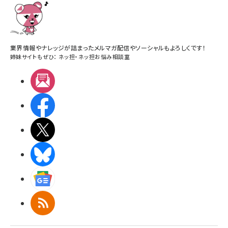
業界情報やナレッジが詰まったメルマガ配信やソーシャルもよろしくです！
姉妹サイトもぜひ：
ネッ担
・
ネッ担お悩み相談室
メルマガ
Facebook
X(エックス)
BlueSky
Googleニュース
RSS