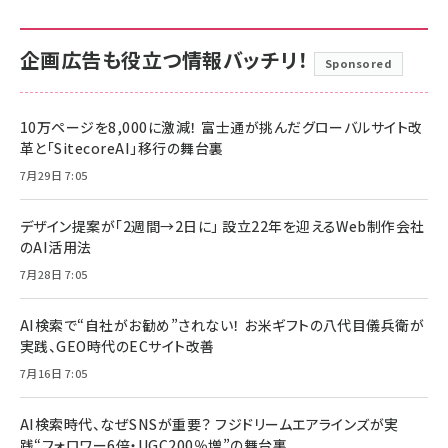
企画広告も役立つ情報バッチリ！
Sponsored
10万ページを8,000に激減！ 富士通が挑んだグローバルサイト改
革と「SitecoreAI」移行の舞台裏
7月29日 7:05
デザイン提案が「2週間→2日に」 設立22年を迎えるWeb制作会社
のAI活用法
7月28日 7:05
AI検索で“自社がお勧め”されない！ お米ギフトの八代目儀兵衛が
実践、GEO時代のECサイト改善
7月16日 7:05
AI検索時代、なぜSNSが重要？ フジドリームエアラインズが実
践“フォロワー6倍・UGC200％増”の舞台裏