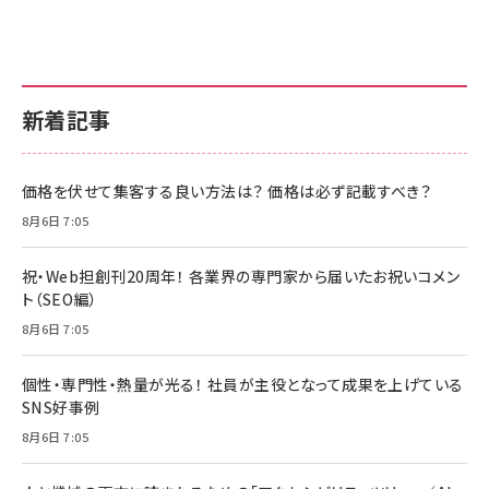
新着記事
価格を伏せて集客する良い方法は？ 価格は必ず記載すべき？
8月6日 7:05
祝・Web担創刊20周年！ 各業界の専門家から届いたお祝いコメン
ト（SEO編）
8月6日 7:05
個性・専門性・熱量が光る！ 社員が主役となって成果を上げている
SNS好事例
8月6日 7:05