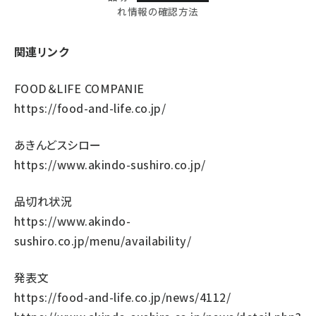
れ情報の確認方法
関連リンク
FOOD＆LIFE COMPANIE
https://food-and-life.co.jp/
あきんどスシロー
https://www.akindo-sushiro.co.jp/
品切れ状況
https://www.akindo-
sushiro.co.jp/menu/availability/
発表文
https://food-and-life.co.jp/news/4112/