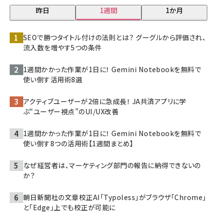
昨日
1週間
1か月
SEOで勝つタイトル付けの法則とは？ グーグルから評価され、
流入数を増やす5つの条件
1週間かかった作業が1日に！ Gemini Notebookを無料で
使い倒す活用術8選
アクティブユーザーが2倍に急成長！ JA共済アプリに学
ぶ“ユーザー視点”のUI/UX改善
1週間かかった作業が1日に！ Gemini Notebookを無料で
使い倒す8つの活用術【1週間まとめ】
なぜ経営者は、マーケティング部門の報告に納得できないの
か？
朝日新聞社の文章校正AI「Typoless」がブラウザ「Chrome」
と「Edge」上でも校正が可能に