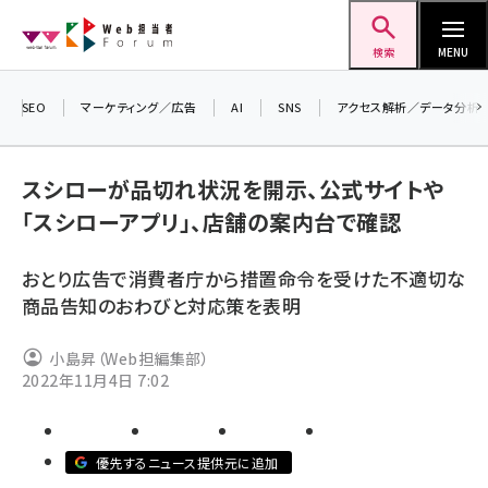
メ
Web担当者Forum
イ
検索
MENU
ン
コ
SEO
マーケティング／広告
AI
SNS
アクセス解析／データ分析
＼ 
ン
生成
テ
るセ
スシローが品切れ状況を開示、公式サイトや
ン
202
「スシローアプリ」、店舗の案内台で確認
ツ
seo (3526)
▼申
に
おとり広告で消費者庁から措置命令を受けた不適切な
ai (2807)
移
商品告知のおわびと対応策を表明
動
youtube (2434)
小島昇（Web担編集部）
note (2312)
2022年11月4日 7:02
セミナー (2307)
z世代 (1622)
優先するニュース提供元に追加
meo (1275)