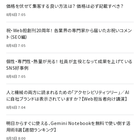
価格を伏せて集客する良い方法は？ 価格は必ず記載すべき？
8月6日 7:05
祝・Web担創刊20周年！ 各業界の専門家から届いたお祝いコメン
ト（SEO編）
8月6日 7:05
個性・専門性・熱量が光る！ 社員が主役となって成果を上げている
SNS好事例
8月6日 7:05
人と機械の両方に読まれるための「アクセシビリティツリー」／AI
に自社ブランドは表示されていますか？【Web担当者向け講演】
8月6日 7:04
明日からすぐに使える、Gemini Notebookを無料で使い倒す活
用術8選【週間ランキング】
8月5日 8:00