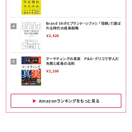
Brand Shift(ブランド・シフト): 「信頼」で選ば
れる時代の成長戦略
￥2,420
マーケティングの真実 P&G・グリコで学んだ
失敗と成長の法則
￥2,200
Amazonランキングをもっと見る
Amazon ビジネス・経済関連書籍 の売れ筋ランキン
Amazon 家電＆カメラ の売れ筋ランキング
Amazon パソコン・周辺機器 の売れ筋ランキング
グ
更新日時：2026/06/26 19:00
更新日時：2026/06/26 19:00
更新日時：2026/06/26 19:00