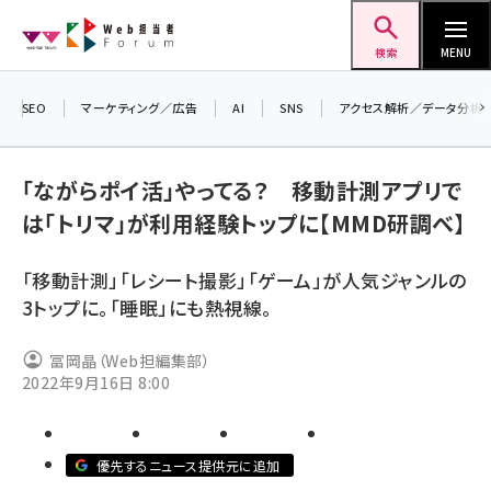
メ
Web担当者Forum
イ
検索
MENU
ン
コ
SEO
マーケティング／広告
AI
SNS
アクセス解析／データ分析
ン
テ
「ながらポイ活」やってる？ 移動計測アプリで
ン
は「トリマ」が利用経験トップに【MMD研調べ】
ツ
seo (3519)
に
「移動計測」「レシート撮影」「ゲーム」が人気ジャンルの
ai (2801)
移
3トップに。「睡眠」にも熱視線。
動
youtube (2425)
冨岡晶（Web担編集部）
note (2310)
2022年9月16日 8:00
セミナー (2301)
z世代 (1620)
優先するニュース提供元に追加
meo (1274)