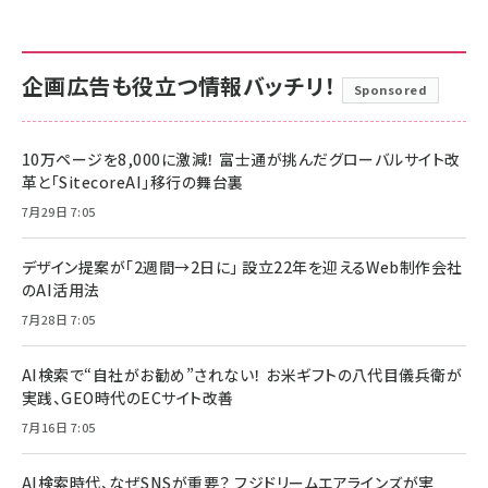
企画広告も役立つ情報バッチリ！
Sponsored
10万ページを8,000に激減！ 富士通が挑んだグローバルサイト改
革と「SitecoreAI」移行の舞台裏
7月29日 7:05
デザイン提案が「2週間→2日に」 設立22年を迎えるWeb制作会社
のAI活用法
7月28日 7:05
AI検索で“自社がお勧め”されない！ お米ギフトの八代目儀兵衛が
実践、GEO時代のECサイト改善
7月16日 7:05
AI検索時代、なぜSNSが重要？ フジドリームエアラインズが実