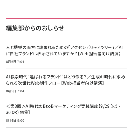
anan(アンアン)2026/07/01号 No.2501[魅せる
KIOXIA(キオクシア) 旧東芝メモリ microSD
KIOXIA(キオクシア) 旧東芝メモリ microSD
カラダ2026／宮舘涼太]
128GB UHS-I Class10 (最大読出速度
128GB UHS-I Class10 (最大読出速度
100MB/s) Nintendo Switch動作確認済 国内
100MB/s) Nintendo Switch動作確認済 国内
￥880
サポート正規品 メーカー保証5年 KLMEA128G
サポート正規品 メーカー保証5年 KLMEA128G
￥2,680
￥2,680
編集部からのおしらせ
anan(アンアン)2026/06/24号 No.2500増刊
スペシャルエディション[王道エンタメの矜持／
NIMASO ガラスフィルム iPhone 17 用 保護フィ
Amazon eギフトカード - Amazonロゴ - クラ
BTS]
ルム 強化ガラス 耐衝撃 高透過率 指紋防止 貼りや
シック
すい ガイド枠付き いPhone17 (6.3インチ) 対応
人と機械の両方に読まれるための「アクセシビリティツリー」／AI
￥1,100
￥5,000
2枚セット DSP25F1698
に自社ブランドは表示されていますか？【Web担当者向け講演】
￥1,599
8月6日 7:04
anan(アンアン)2026/07/08号 No.2502[2026
Anker PowerLine III Flow USB-C & USB-C
年後半、あなたの恋と運命／山田涼介]
【New】Amazon Fire TV Stick HD | 手軽にスト
ケーブル Anker絡まないケーブル 240W 結束バン
リーミングをはじめよう | ストリーミングメディアプ
ド付き USB PD対応 シリコン素材採用 iPhone
￥880
AI検索時代“選ばれるブランド”はどう作る？／生成AI時代に求め
レイヤー
17 / 16 / 15 / Galaxy iPad Pro MacBook
￥1,890
Pro/Air 各種対応 (1.8m ミッドナイトブラック)
られる次世代Web制作フロー【Web担当者向け講演】
￥6,980
ママ投資家が育休中に１億貯めた株式投資
8月5日 7:04
アサヒ飲料 モンスター エナジー 355ml×24本
￥1,870
Anker Soundcore P31i (Bluetooth 6.1) 【完
￥4,192
全ワイヤレスイヤホン/アクティブノイズキャンセリ
＜第3回＞AI時代のBtoBマーケティング実践講座【9/29（火）・
ング/マルチポイント接続 / 最大50時間再生 / PSE
30（水）開催】
組織の成果を最大化する ルールのデザイン
技術基準適合】ブラック
￥5,990
サッポロ 生ビール 黒ラベル 350ml 缶 24本 ビー
8月4日 9:00
￥1,980
ル ケース買い【6/30応募〆切! 黒ラベルビヤセラー
キャンペーン】
Anker PowerLine III Flow USB-C & USB-C