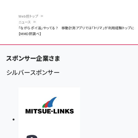
Web担トップ
ニュース
パ
「ながらポイ活」やってる？ 移動計測アプリでは「トリマ」が利用経験トップに
【MMD研調べ】
ン
く
ず
スポンサー企業さま
シルバースポンサー