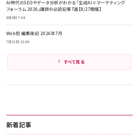
ケーブル Anker絡まないケーブル 240W 結束バン
￥4,857
AI時代のSEOやデータ分析がわかる「生成AI×マーケティング
ド付き USB PD対応 シリコン素材採用 iPhone
フォーラム 2026」講師の必読記事7選【8/27開催】
Amazonランキングをもっと見る
17 / 16 / 15 / Galaxy iPad Pro MacBook
￥1,890
Pro/Air 各種対応 (1.8m ミッドナイトブラック)
8月4日 7:04
Amazonランキングをもっと見る
Web担 編集後記 2026年7月
Amazonランキングをもっと見る
7月31日 15:00
すべて見る
新着記事