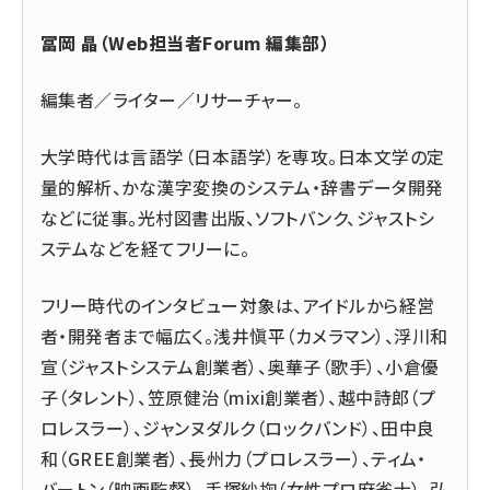
冨岡 晶（Web担当者Forum 編集部）
編集者／ライター／リサーチャー。
大学時代は言語学（日本語学）を専攻。日本文学の定
量的解析、かな漢字変換のシステム・辞書データ開発
などに従事。光村図書出版、ソフトバンク、ジャストシ
ステムなどを経てフリーに。
フリー時代のインタビュー対象は、アイドルから経営
者・開発者まで幅広く。浅井愼平（カメラマン）、浮川和
宣（ジャストシステム創業者）、奥華子（歌手）、小倉優
子（タレント）、笠原健治（mixi創業者）、越中詩郎（プ
ロレスラー）、ジャンヌダルク（ロックバンド）、田中良
和（GREE創業者）、長州力（プロレスラー）、ティム・
バートン（映画監督）、手塚紗掬（女性プロ麻雀士）、弘