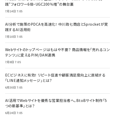
践“フォロワー6倍・UGC200％増”の舞台裏
7月14日 7:05
AI分析で施策のPDCAを高速化！ 中川政七商店とSprocketが実
践するAI活用術
7月10日 7:05
Webサイトのトップページはもはや不要？ 商品情報を「売れるコン
テンツ」に変えるPIM/DAM連携
7月8日 7:05
ECビジネスに有効！ リピート促進や顧客満足度向上に直結する
「LINE通知メッセージ」とは？
6月30日 7:05
AI活用でWebサイトを優秀な営業担当者へ。BtoBサイト制作「5
つの新基準」とは？
6月24日 7:05