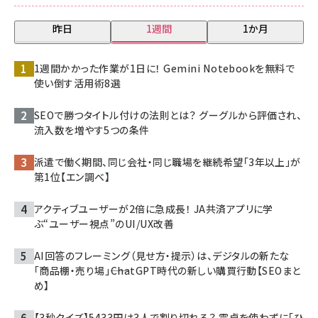
昨日
1週間
1か月
1週間かかった作業が1日に！ Gemini Notebookを無料で
使い倒す活用術8選
SEOで勝つタイトル付けの法則とは？ グーグルから評価され、
流入数を増やす5つの条件
派遣で働く期間、同じ会社・同じ職場を継続希望「3年以上」が
第1位【エン調べ】
アクティブユーザーが2倍に急成長！ JA共済アプリに学
ぶ“ユーザー視点”のUI/UX改善
AI回答のフレーミング（見せ方・提示）は、デジタルの新たな
「商品棚・売り場」――ChatGPT時代の新しい購買行動【SEOまと
め】
【3秒クイズ】5433円は3人で割り切れる？ 電卓を使わずに「ひ