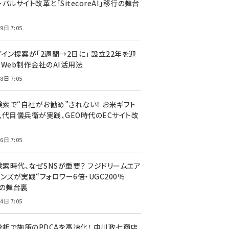
バルサイト改革と「SitecoreAI」移行の舞台
9日 7:05
ザイン提案が「2週間→2日に」 設立22年を迎
るWeb制作会社のAI活用法
8日 7:05
I検索で“自社がお勧め”されない！ お米ギフト
八代目儀兵衛が実践、GEO時代のECサイト改
6日 7:05
検索時代、なぜSNSが重要？ フジドリームエア
ンズが実践“フォロワー6倍・UGC200％
”の舞台裏
4日 7:05
I分析で施策のPDCAを高速化！ 中川政七商店