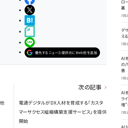
ロー
裏
ポストする
7月2
>ブクマする
デ
noteで書く
え
LINEで送る
7月2
優先するニュース提供元にWeb担を追加
A
の
善
7月1
次の記事
AI
ライ
＋他
電通デジタルがDX人材を育成する「カスタ
増
マーサクセス組織構築支援サービス」を提供
7月1
開始
A