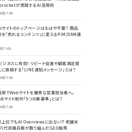
procketが実践するAI活用術
0日 7:05
ebサイトのトップページはもはや不要？ 商品
を「売れるコンテンツ」に変えるPIM/DAM連
日 7:05
Cビジネスに有効！ リピート促進や顧客満足度
上に直結する「LINE通知メッセージ」とは？
0日 7:05
I活用でWebサイトを優秀な営業担当者へ。
oBサイト制作「5つの新基準」とは？
4日 7:05
上位でもAI Overviewsに出ない!? 老舗米
・八代目儀兵衛が取り組んだGEO施策