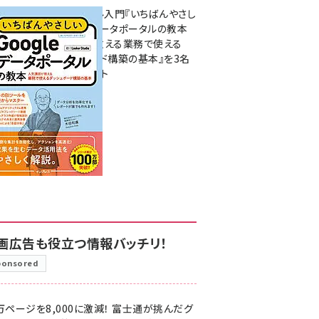
無料BIツール入門『いちばんやさし
いGoogleデータポータルの教本
人気講師が教える業務で使える
ダッシュボード構築の基本』を3名
様にプレゼント
7月31日 10:00
画広告も役立つ情報バッチリ！
ponsored
万ページを8,000に激減！ 富士通が挑んだグ