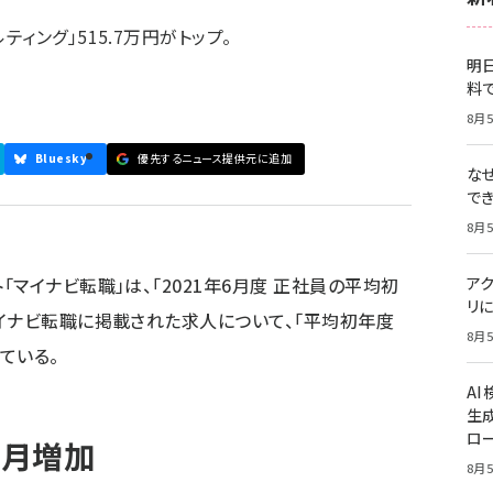
ィング」515.7万円がトップ。
明日
料
8月5
Bluesky
優先するニュース提供元に追加
な
で
8月5
マイナビ転職」は、「2021年6月度 正社員の平均初
ア
リに
イナビ転職に掲載された求人について、「平均初年度
8月5
ている。
A
生
ロ
か月増加
8月5