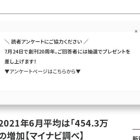
Forum
Web担
Web担ビギナー
Web担メルマガ
連載・特集
＼ 読者アンケートにご協力ください ／
7月24日で創刊20周年。ご回答者には抽選でプレゼントを
カテゴリ／種別
セミナー／イベント
から探す
から探す
差し上げます！
▼アンケートページはこちらから▼
SNS
アクセス解析／データ分析
サイト制作／デザイン
CMS
収、2021年6月平均は「454.3万円」。前月から3.9万円の増加【マイナビ調べ】
021年6月平均は「454.3万
円の増加【マイナビ調べ】
新