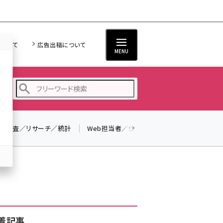
について
広告出稿について
MENU
調査／リサーチ／統計
Web担当者／仕事
法律／標準規格
seo (3516)
ai (2799)
youtube (2420)
note (2308)
セミナー (2296)
着記事