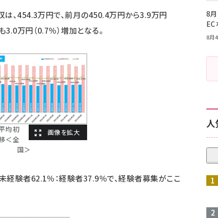
、454.3万円で、前月の450.4万円から3.9万円
8月
E
3.0万円（0.7％）増加となる。
8月4
人
平均初
移＜全
国＞
経験者62.1％：経験者37.9％で、経験者募集がここ