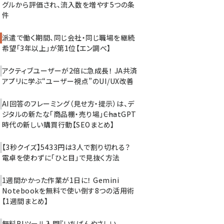
グルから評価され、流入数を増やす5つの条
件
派遣で働く期間、同じ会社・同じ職場を継続
希望「3年以上」が第1位【エン調べ】
アクティブユーザーが2倍に急成長！ JA共済
アプリに学ぶ“ユーザー視点”のUI/UX改善
AI回答のフレーミング（見せ方・提示）は、デ
ジタルの新たな「商品棚・売り場」――ChatGPT
時代の新しい購買行動【SEOまとめ】
【3秒クイズ】5433円は3人で割り切れる？
電卓を使わずに「ひと目」で見抜く方法
1週間かかった作業が1日に！ Gemini
Notebookを無料で使い倒す8つの活用術
【1週間まとめ】
無料BIツール入門『いちばんやさしい