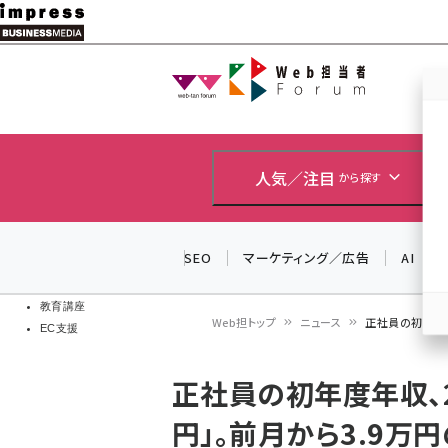
メ
イ
Web担当者
Web担当者
ン
EC担当者
コ
製品導入
ン
企業IT
ソフト開発
テ
人気／注目
から探す
IoT・AI
ン
DCクラウド
研究・調査
ツ
SEO
マーケティング／広告
AI
エネルギー
に
ドローン
移
教育講座
Web担トップ
ニュース
正社員の初年度年
EC支援
動
パ
正社員の初年度年収、2
ン
円」。前月から3.9万
く