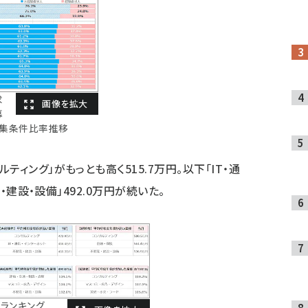
求
募
集条件比率推移
ィング」がもっとも高く515.7万円。以下「IT・通
産・建設・設備」492.0万円が続いた。
ランキング