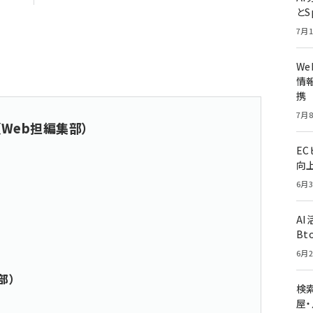
とS
7月1
W
情報
携
7月8
（Web担編集部）
E
向
6月3
A
Bt
6月2
部）
検索
屋