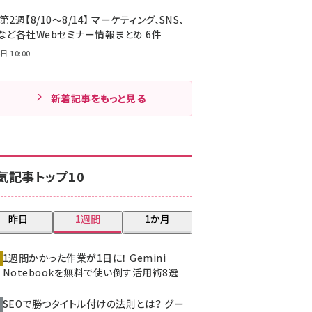
第2週【8/10～8/14】 マーケティング、SNS、
Cなど各社Webセミナー情報まとめ 6件
日 10:00
新着記事をもっと見る
気記事トップ10
昨日
1週間
1か月
1週間かかった作業が1日に！ Gemini
Notebookを無料で使い倒す活用術8選
SEOで勝つタイトル付けの法則とは？ グー