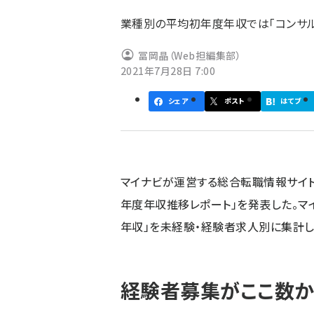
ず
業種別の平均初年度年収では「コンサルテ
冨岡晶（Web担編集部）
2021年7月28日 7:00
シェア
ポスト
はてブ
マイナビが運営する総合転職情報サイト「
年度年収推移レポート」を発表した。マ
年収」を未経験・経験者求人別に集計し
経験者募集がここ数