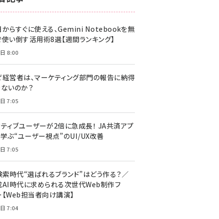
z世代 (1617)
からすぐに使える、Gemini Notebookを無
meo (1274)
で使い倒す活用術8選【週間ランキング】
llmo (1155)
日 8:00
ぜ経営者は、マーケティング部門の報告に納得
きないのか？
日 7:05
クティブユーザーが2倍に急成長！ JA共済アプ
学ぶ“ユーザー視点”のUI/UX改善
日 7:05
I検索時代“選ばれるブランド”はどう作る？／
成AI時代に求められる次世代Web制作フ
ー【Web担当者向け講演】
日 7:04