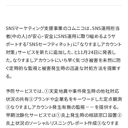
llmo (1163)
SNSマーケティング支援事業のコムニコは、SNS運用担当
者(中の人)が安心・安全にSNS運用に取り組めるようサ
ポートする「SNSセーフティネット」に「なりすましアカウント
対策」サービスを新たに追加した、と11月24日に発表し
た。なりすましアカウントにいち早く気づき被害を未然に防
ぐ定時的な監視と被害発生時の迅速な対処方法を提案す
る。
予防サービスでは、①天変地異や事件発生時の他社対応
状況の共有②ブランドや企業名をキーワードした定点観測
③なりすましアカウント発生有無の監視－－を提供する。
早期沈静化サービスでは①炎上発生時の相談窓口設置②
炎上状況のソーシャルリスニングレポート作成③なりすま