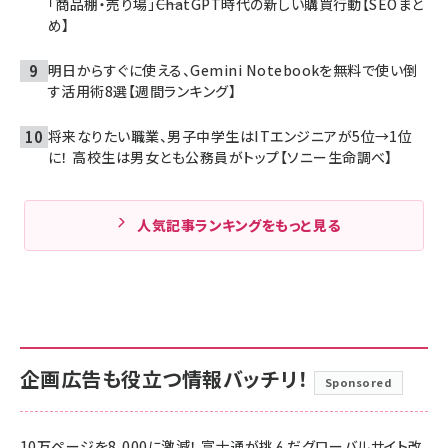
「商品棚・売り場」――ChatGPT時代の新しい購買行動【SEOまと
め】
明日からすぐに使える、Gemini Notebookを無料で使い倒
す活用術8選【週間ランキング】
将来なりたい職業、男子中学生はITエンジニアが5位→1位
に！ 高校生は男女とも公務員がトップ【ソニー生命調べ】
人気記事ランキングをもっと見る
企画広告も役立つ情報バッチリ！
Sponsored
10万ページを8,000に激減！ 富士通が挑んだグローバルサイト改