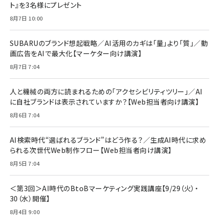
ト』を3名様にプレゼント
anan(アンアン)2026/07/08号 No.2502[2026
Anker PowerLine III Flow USB-C & USB-C
年後半、あなたの恋と運命／山田涼介]
【New】Amazon Fire TV Stick HD | 手軽にスト
ケーブル Anker絡まないケーブル 240W 結束バン
8月7日 10:00
リーミングをはじめよう | ストリーミングメディアプ
ド付き USB PD対応 シリコン素材採用 iPhone
￥880
レイヤー
17 / 16 / 15 / Galaxy iPad Pro MacBook
￥1,890
Pro/Air 各種対応 (1.8m ミッドナイトブラック)
SUBARUのブランド想起戦略／AI活用のカギは「量」より「質」／動
￥6,980
画広告をAIで最大化【マーケター向け講演】
ママ投資家が育休中に１億貯めた株式投資
アサヒ飲料 モンスター エナジー 355ml×24本
￥1,870
8月7日 7:04
Anker Soundcore P31i (Bluetooth 6.1) 【完
￥4,192
全ワイヤレスイヤホン/アクティブノイズキャンセリ
ング/マルチポイント接続 / 最大50時間再生 / PSE
人と機械の両方に読まれるための「アクセシビリティツリー」／AI
組織の成果を最大化する ルールのデザイン
技術基準適合】ブラック
￥5,990
サッポロ 生ビール 黒ラベル 350ml 缶 24本 ビー
に自社ブランドは表示されていますか？【Web担当者向け講演】
￥1,980
ル ケース買い【6/30応募〆切! 黒ラベルビヤセラー
8月6日 7:04
キャンペーン】
Anker PowerLine III Flow USB-C & USB-C
ケーブル Anker絡まないケーブル 240W 結束バン
￥4,857
ド付き USB PD対応 シリコン素材採用 iPhone
AI検索時代“選ばれるブランド”はどう作る？／生成AI時代に求め
Amazonランキングをもっと見る
17 / 16 / 15 / Galaxy iPad Pro MacBook
￥1,890
られる次世代Web制作フロー【Web担当者向け講演】
Pro/Air 各種対応 (1.8m ミッドナイトブラック)
Amazonランキングをもっと見る
8月5日 7:04
Amazonランキングをもっと見る
＜第3回＞AI時代のBtoBマーケティング実践講座【9/29（火）・
30（水）開催】
8月4日 9:00