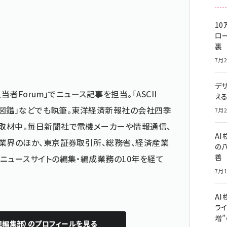
10
ロー
裏
7月2
デ
当者Forum」でニュース記事を担当。「ASCII
え
仕事図鑑」などでも執筆。東洋経済新報社の会社四季
7月2
取材中。毎日新聞社で電機メーカーや情報通信、
A
業界のほか、東京証券取引所、総務省、経済産業
の
善
ニュースサイトの編集・編成業務の10年を経て
7月1
AI
ライ
増
担編集部）
のプロフィールを見る