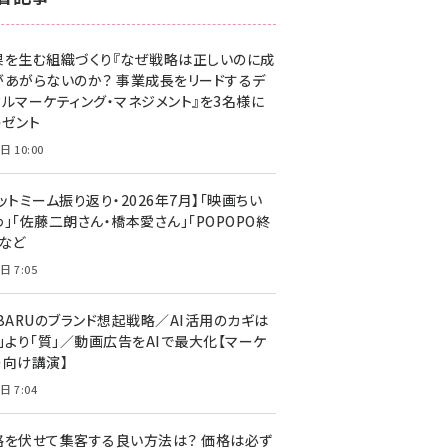
z世代 (1623)
果を生む組織づくり『なぜ戦略は正しいのに成
meo (1277)
があがらないのか？ 事業成長をリードするデ
llmo (1167)
タルマーケティング・マネジメント』を3名様に
レゼント
日 10:00
ットミーム振り返り・2026年7月】「映画ちい
」「佐藤二朗さん・橋本愛さん」「POPOPO終
」など
日 7:05
UBARUのブランド想起戦略／AI活用のカギは
量」より「質」／動画広告をAIで最大化【マーケ
ー向け講演】
日 7:04
格を伏せて集客する良い方法は？ 価格は必ず