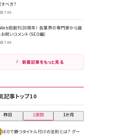
載すべき？
日 7:05
・Web担創刊20周年！ 各業界の専門家から届
お祝いコメント（SEO編）
日 7:05
新着記事をもっと見る
気記事トップ10
昨日
1週間
1か月
SEOで勝つタイトル付けの法則とは？ グー