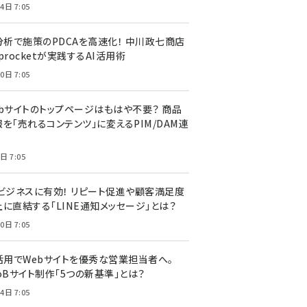
4日 7:05
I分析で施策のPDCAを高速化！ 中川政七商店
procketが実践するAI活用術
0日 7:05
ebサイトのトップページはもはや不要？ 商品
を「売れるコンテンツ」に変えるPIM/DAM連
日 7:05
Cビジネスに有効！ リピート促進や顧客満足度
上に直結する「LINE通知メッセージ」とは？
0日 7:05
I活用でWebサイトを優秀な営業担当者へ。
oBサイト制作「5つの新基準」とは？
4日 7:05