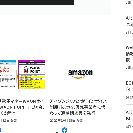
7月1
A
とS
7月1
W
情報
携
7月8
E
向
6月3
「電子マネーWAONポイ
アマゾンジャパンが「インボイス
WAON POINT」に統合、
制度」に対応、販売事業者に代
A
くさ解消
わって適格請求書を発行
Bt
月12日 7:03
2022年10月28日 7:03
6月2