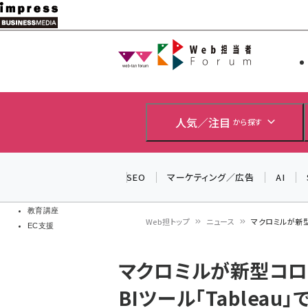
メ
イ
Web担当者
Web担当者
ン
EC担当者
コ
製品導入
ン
企業IT
ソフト開発
テ
人気／注目
から探す
IoT・AI
ン
DCクラウド
研究・調査
ツ
SEO
マーケティング／広告
AI
エネルギー
に
ドローン
移
教育講座
Web担トップ
ニュース
マクロミルが新型
EC支援
動
パ
マクロミルが新型コロ
ン
BIツール「Tableau
く