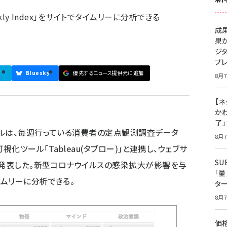
ekly Index」をサイトでタイムリーに分析できる
成
果
ジ
プ
ブ
Bluesky
優先するニュース提供元に追加
8月7
【ネ
かわ
了
ミルは、毎週行っている消費者の定点観測調査データ
8月7
をデータ可視化ツール「Tableau(タブロー)」と連携し、ウェブサ
S
日発表した。新型コロナウイルスの感染拡大が影響を与
「
ムリーに分析できる。
タ
8月7
価