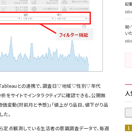
記
8月6
祝
いた
8月6
Tableauとの連携で、調査日▽地域▽性別▽年代
人
分析をサイトでインタラクティブに確認できる。公開無
物価変動(対前月と予想)」「値上がり品目、値下がり品
した。
は2011年から定点観測している生活者の意識調査データで、毎週