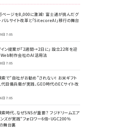
万ページを8,000に激減！ 富士通が挑んだグ
バルサイト改革と「SitecoreAI」移行の舞台
9日 7:05
ザイン提案が「2週間→2日に」 設立22年を迎
るWeb制作会社のAI活用法
8日 7:05
I検索で“自社がお勧め”されない！ お米ギフト
八代目儀兵衛が実践、GEO時代のECサイト改
6日 7:05
検索時代、なぜSNSが重要？ フジドリームエア
ンズが実践“フォロワー6倍・UGC200％
”の舞台裏