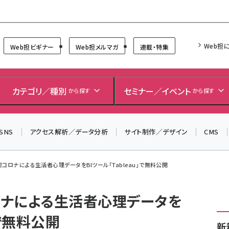
Forum
Web担
Web担ビギナー
Web担メルマガ
連載・特集
＼ 8月27日開催、申し込み受付中！ ／
生成AIをマーケティング等に活用するための考え方を学べ
カテゴリ／種別
セミナー／イベント
から探す
から探す
るセミナーイベント「生成AI × マーケティング フォーラム
2026」開催！
▼申し込みはこちらから▼
SNS
アクセス解析／データ分析
サイト制作／デザイン
CMS
コロナによる生活者心理データをBIツール「Tableau」で無料公開
ナによる生活者心理データを
」で無料公開
新