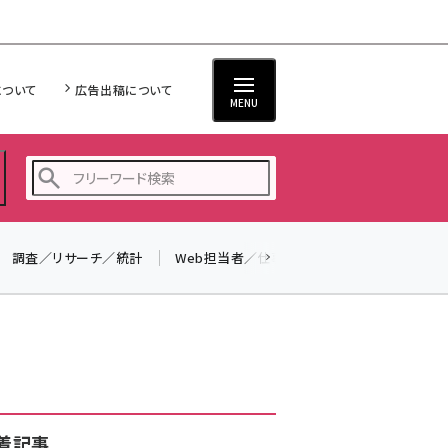
について
広告出稿について
MENU
調査／リサーチ／統計
Web担当者／仕事
法律／標準規格
seo (3532)
ai (2814)
youtube (2441)
note (2317)
セミナー (2310)
着記事