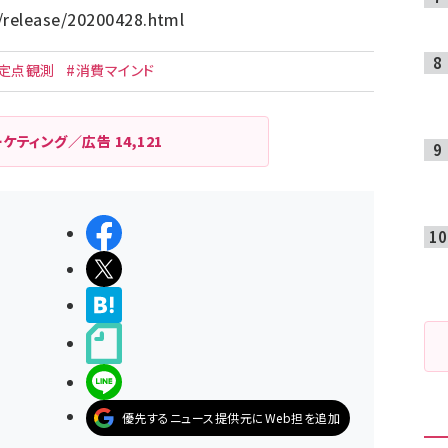
/release/20200428.html
#定点観測
#消費マインド
ーケティング／広告
14,121
シェアする
ポストする
>ブクマする
noteで書く
LINEで送る
優先するニュース提供元にWeb担を追加