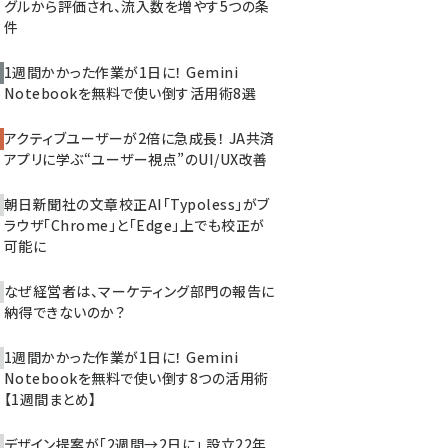
グルから評価され、流入数を増やす5つの条
件
1週間かかった作業が1日に！ Gemini
Notebookを無料で使い倒す活用術8選
アクティブユーザーが2倍に急成長！ JA共済
アプリに学ぶ“ユーザー視点”のUI/UX改善
朝日新聞社の文章校正AI「Typoless」がブ
ラウザ「Chrome」と「Edge」上でも校正が
可能に
なぜ経営者は、マーケティング部門の報告に
納得できないのか？
1週間かかった作業が1日に！ Gemini
Notebookを無料で使い倒す8つの活用術
【1週間まとめ】
デザイン提案が「2週間→2日に」 設立22年