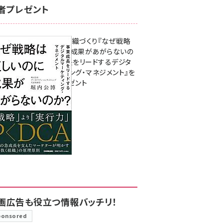
者プレゼント
成果を生む組織づくり『なぜ戦略
は正しいのに成果があがらないの
か？ 事業成長をリードするデジタ
ルマーケティング・マネジメント』を
3名様にプレゼント
8月7日 10:00
画広告も役立つ情報バッチリ！
ponsored