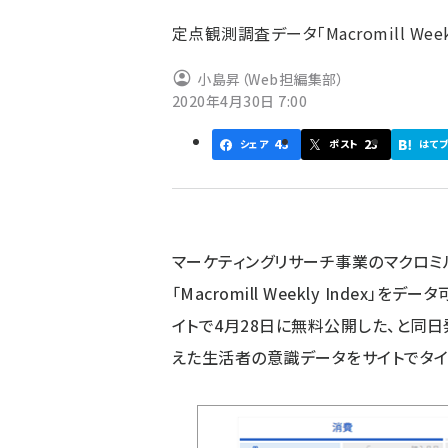
ず
定点観測調査データ「Macromill We
小島昇（Web担編集部）
2020年4月30日 7:00
43
23
シェア
ポスト
はて
マーケティングリサーチ事業のマクロ
「Macromill Weekly Index」
イトで4月28日に無料公開した、と同
えた生活者の意識データをサイトでタイ