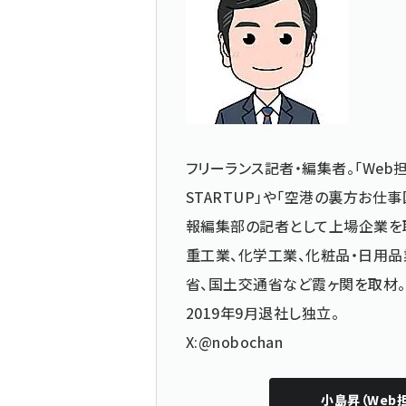
フリーランス記者・編集者。「Web担
STARTUP」や「空港の裏方お
報編集部の記者として上場企業を
重工業、化学工業、化粧品・日用品
省、国土交通省など霞ヶ関を取材。
2019年9月退社し独立。
X:@nobochan
小島昇（Web