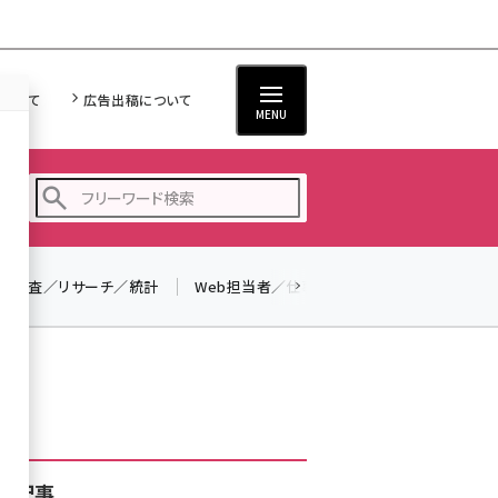
について
広告出稿について
MENU
調査／リサーチ／統計
Web担当者／仕事
法律／標準規格
seo (3536)
ai (2818)
youtube (2444)
note (2320)
セミナー (2313)
着記事