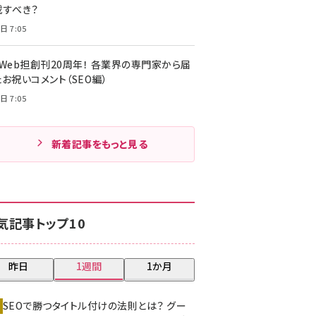
載すべき？
日 7:05
・Web担創刊20周年！ 各業界の専門家から届
お祝いコメント（SEO編）
日 7:05
新着記事をもっと見る
気記事トップ10
昨日
1週間
1か月
SEOで勝つタイトル付けの法則とは？ グー