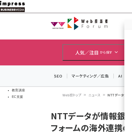
メ
イ
Web担当者
Web担当者
ン
EC担当者
コ
製品導入
ン
企業IT
ソフト開発
テ
人気／注目
から探す
IoT・AI
ン
DCクラウド
研究・調査
ツ
SEO
マーケティング／広告
AI
エネルギー
に
ドローン
移
教育講座
Web担トップ
ニュース
NTTデータが
EC支援
動
パ
NTTデータが情報銀
ン
フォームの海外連携
く