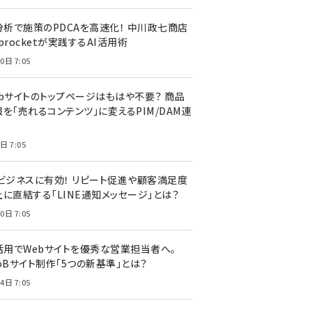
I分析で施策のPDCAを高速化！ 中川政七商店
procketが実践するAI活用術
0日 7:05
ebサイトのトップページはもはや不要？ 商品
を「売れるコンテンツ」に変えるPIM/DAM連
日 7:05
Cビジネスに有効！ リピート促進や顧客満足度
上に直結する「LINE通知メッセージ」とは？
0日 7:05
I活用でWebサイトを優秀な営業担当者へ。
oBサイト制作「5つの新基準」とは？
4日 7:05