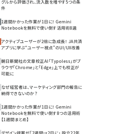
グルから評価され、流入数を増やす5つの条
件
1週間かかった作業が1日に！ Gemini
Notebookを無料で使い倒す活用術8選
アクティブユーザーが2倍に急成長！ JA共済
アプリに学ぶ“ユーザー視点”のUI/UX改善
朝日新聞社の文章校正AI「Typoless」がブ
ラウザ「Chrome」と「Edge」上でも校正が
可能に
なぜ経営者は、マーケティング部門の報告に
納得できないのか？
1週間かかった作業が1日に！ Gemini
Notebookを無料で使い倒す8つの活用術
【1週間まとめ】
デザイン提案が「2週間→2日に」 設立22年