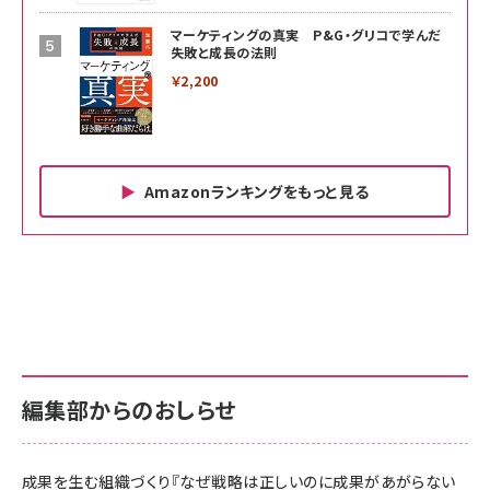
マーケティングの真実 P&G・グリコで学んだ
失敗と成長の法則
￥2,200
Amazonランキングをもっと見る
Amazon ビジネス・経済関連書籍 の売れ筋ランキン
Amazon 家電＆カメラ の売れ筋ランキング
Amazon パソコン・周辺機器 の売れ筋ランキング
グ
更新日時：2026/06/26 19:00
更新日時：2026/06/26 19:00
更新日時：2026/06/26 19:00
anan(アンアン)2026/07/01号 No.2501[魅せる
KIOXIA(キオクシア) 旧東芝メモリ microSD
KIOXIA(キオクシア) 旧東芝メモリ microSD
カラダ2026／宮舘涼太]
128GB UHS-I Class10 (最大読出速度
128GB UHS-I Class10 (最大読出速度
100MB/s) Nintendo Switch動作確認済 国内
100MB/s) Nintendo Switch動作確認済 国内
￥880
サポート正規品 メーカー保証5年 KLMEA128G
サポート正規品 メーカー保証5年 KLMEA128G
￥2,680
￥2,680
編集部からのおしらせ
anan(アンアン)2026/06/24号 No.2500増刊
スペシャルエディション[王道エンタメの矜持／
NIMASO ガラスフィルム iPhone 17 用 保護フィ
Amazon eギフトカード - Amazonロゴ - クラ
BTS]
ルム 強化ガラス 耐衝撃 高透過率 指紋防止 貼りや
シック
すい ガイド枠付き いPhone17 (6.3インチ) 対応
成果を生む組織づくり『なぜ戦略は正しいのに成果があがらない
￥1,100
￥5,000