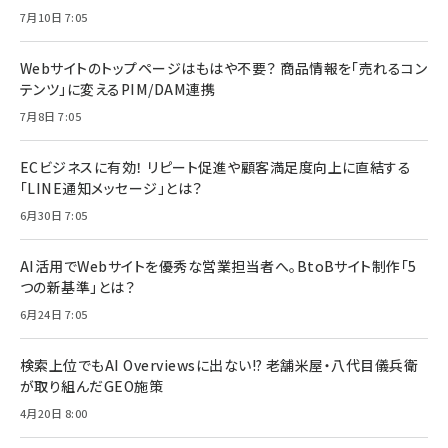
7月10日 7:05
Webサイトのトップページはもはや不要？ 商品情報を「売れるコン
テンツ」に変えるPIM/DAM連携
7月8日 7:05
ECビジネスに有効！ リピート促進や顧客満足度向上に直結する
「LINE通知メッセージ」とは？
6月30日 7:05
AI活用でWebサイトを優秀な営業担当者へ。BtoBサイト制作「5
つの新基準」とは？
6月24日 7:05
検索上位でもAI Overviewsに出ない!? 老舗米屋・八代目儀兵衛
が取り組んだGEO施策
4月20日 8:00