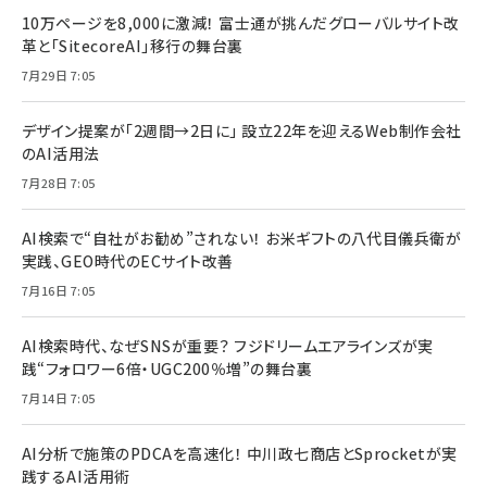
10万ページを8,000に激減！ 富士通が挑んだグローバルサイト改
革と「SitecoreAI」移行の舞台裏
7月29日 7:05
デザイン提案が「2週間→2日に」 設立22年を迎えるWeb制作会社
のAI活用法
7月28日 7:05
AI検索で“自社がお勧め”されない！ お米ギフトの八代目儀兵衛が
実践、GEO時代のECサイト改善
7月16日 7:05
AI検索時代、なぜSNSが重要？ フジドリームエアラインズが実
践“フォロワー6倍・UGC200％増”の舞台裏
7月14日 7:05
AI分析で施策のPDCAを高速化！ 中川政七商店とSprocketが実
践するAI活用術