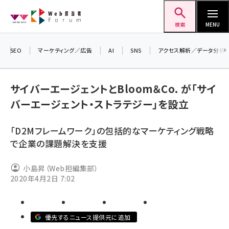
メ
Web担当者Forum
イ
検索
MENU
ン
コ
SEO
マーケティング／広告
AI
SNS
アクセス解析／データ分析
＼ 
ン
7月
テ
サイバーエージェントとBloom＆Co. が「サイ
差し
ン
バーエージェント・ストラテジー」を設立
▼ア
ツ
seo (3523)
に
「D2Mフレームワーク」の包括的なマーケティング戦略
ai (2804)
移
で企業の課題解決を支援
動
youtube (2429)
小島昇（Web担編集部）
note (2312)
2020年4月2日 7:02
セミナー (2303)
z世代 (1622)
優先するニュース提供元に追加
meo (1275)