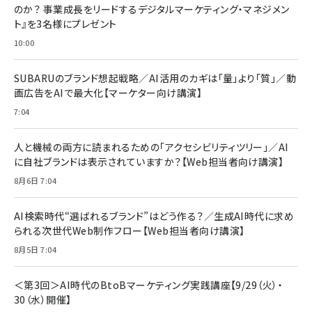
2枚セット DSP25F1698
のか？ 事業成長をリードするデジタルマーケティング・マネジメン
￥1,599
ト』を3名様にプレゼント
anan(アンアン)2026/07/08号 No.2502[2026
Anker PowerLine III Flow USB-C & USB-C
年後半、あなたの恋と運命／山田涼介]
【New】Amazon Fire TV Stick HD | 手軽にスト
ケーブル Anker絡まないケーブル 240W 結束バン
10:00
リーミングをはじめよう | ストリーミングメディアプ
ド付き USB PD対応 シリコン素材採用 iPhone
￥880
レイヤー
17 / 16 / 15 / Galaxy iPad Pro MacBook
￥1,890
Pro/Air 各種対応 (1.8m ミッドナイトブラック)
SUBARUのブランド想起戦略／AI活用のカギは「量」より「質」／動
￥6,980
画広告をAIで最大化【マーケター向け講演】
ママ投資家が育休中に１億貯めた株式投資
アサヒ飲料 モンスター エナジー 355ml×24本
￥1,870
7:04
Anker Soundcore P31i (Bluetooth 6.1) 【完
￥4,192
全ワイヤレスイヤホン/アクティブノイズキャンセリ
ング/マルチポイント接続 / 最大50時間再生 / PSE
人と機械の両方に読まれるための「アクセシビリティツリー」／AI
組織の成果を最大化する ルールのデザイン
技術基準適合】ブラック
￥5,990
サッポロ 生ビール 黒ラベル 350ml 缶 24本 ビー
に自社ブランドは表示されていますか？【Web担当者向け講演】
￥1,980
ル ケース買い【6/30応募〆切! 黒ラベルビヤセラー
8月6日 7:04
キャンペーン】
Anker PowerLine III Flow USB-C & USB-C
ケーブル Anker絡まないケーブル 240W 結束バン
￥4,857
ド付き USB PD対応 シリコン素材採用 iPhone
AI検索時代“選ばれるブランド”はどう作る？／生成AI時代に求め
Amazonランキングをもっと見る
17 / 16 / 15 / Galaxy iPad Pro MacBook
￥1,890
られる次世代Web制作フロー【Web担当者向け講演】
Pro/Air 各種対応 (1.8m ミッドナイトブラック)
Amazonランキングをもっと見る
8月5日 7:04
Amazonランキングをもっと見る
＜第3回＞AI時代のBtoBマーケティング実践講座【9/29（火）・
30（水）開催】