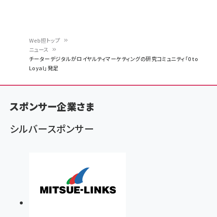
Web担トップ
ニュース
パ
チーターデジタルがロイヤルティマーケティングの研究コミュニティ「0 to
Loyal」発足
ン
く
ず
スポンサー企業さま
シルバースポンサー