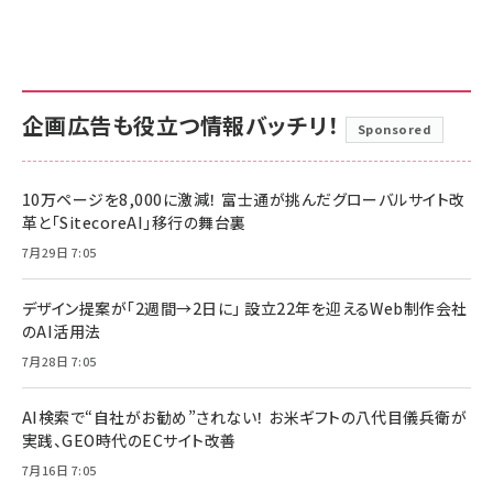
企画広告も役立つ情報バッチリ！
Sponsored
10万ページを8,000に激減！ 富士通が挑んだグローバルサイト改
革と「SitecoreAI」移行の舞台裏
7月29日 7:05
デザイン提案が「2週間→2日に」 設立22年を迎えるWeb制作会社
のAI活用法
7月28日 7:05
AI検索で“自社がお勧め”されない！ お米ギフトの八代目儀兵衛が
実践、GEO時代のECサイト改善
7月16日 7:05