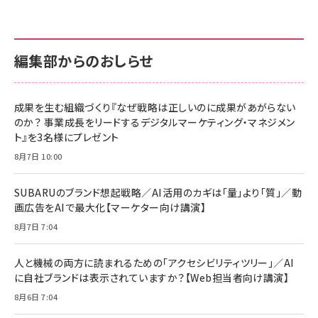
anan(アンアン)2026/07/01号 No.2501[魅
KIOXIA(キオクシア) 旧東芝メモリ microSD
KIOXIA(キオクシア) 旧東芝メモリ microSD
せるカラダ2026／宮舘涼太]
128GB UHS-I Class10 (最大読出速度
128GB UHS-I Class10 (最大読出速度
100MB/s) Nintendo Switch動作確認済 国
100MB/s) Nintendo Switch動作確認済 国
￥880
内サポート正規品 メーカー保証5年
内サポート正規品 メーカー保証5年
￥2,680
￥2,680
KLMEA128G
KLMEA128G
編集部からのおしらせ
anan(アンアン)2026/06/24号 No.2500増
刊 スペシャルエディション[王道エンタメの矜
NIMASO ガラスフィルム iPhone 17 用 保護
Amazon eギフトカード - Amazonロゴ - ク
持／BTS]
フィルム 強化ガラス 耐衝撃 高透過率 指紋防
ラシック
止 貼りやすい ガイド枠付き いPhone17 (6.3
成果を生む組織づくり『なぜ戦略は正しいのに成果があがらない
￥1,100
￥5,000
インチ) 対応 2枚セット DSP25F1698
のか？ 事業成長をリードするデジタルマーケティング・マネジメン
￥1,599
ト』を3名様にプレゼント
anan(アンアン)2026/07/08号
Anker PowerLine III Flow USB-C & USB-
No.2502[2026年後半、あなたの恋と運命／山
【New】Amazon Fire TV Stick HD | 手軽に
C ケーブル Anker絡まないケーブル 240W 結
8月7日 10:00
田涼介]
ストリーミングをはじめよう | ストリーミングメ
束バンド付き USB PD対応 シリコン素材採用
ディアプレイヤー
iPhone 17 / 16 / 15 / Galaxy iPad Pro
￥880
￥1,890
MacBook Pro/Air 各種対応 (1.8m ミッドナ
SUBARUのブランド想起戦略／AI活用のカギは「量」より「質」／動
￥6,980
イトブラック)
画広告をAIで最大化【マーケター向け講演】
ママ投資家が育休中に１億貯めた株式投資
アサヒ飲料 モンスター エナジー 355ml×24
8月7日 7:04
Anker Soundcore P31i (Bluetooth 6.1)
本
￥1,870
【完全ワイヤレスイヤホン/アクティブノイズキャ
￥4,192
ンセリング/マルチポイント接続 / 最大50時間
人と機械の両方に読まれるための「アクセシビリティツリー」／AI
再生 / PSE技術基準適合】ブラック
￥5,990
組織の成果を最大化する ルールのデザイン
に自社ブランドは表示されていますか？【Web担当者向け講演】
サッポロ 生ビール 黒ラベル 350ml 缶 24本 ビー
ル ケース買い【6/30応募〆切! 黒ラベルビヤセラー
￥1,980
8月6日 7:04
Anker PowerLine III Flow USB-C & USB-C
キャンペーン】
ケーブル Anker絡まないケーブル 240W 結束バン