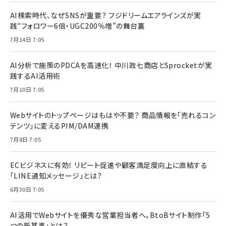
AI検索時代、なぜSNSが重要？ フジドリームエアラインズが実
践“フォロワー6倍・UGC200％増”の舞台裏
7月14日 7:05
AI分析で施策のPDCAを高速化！ 中川政七商店とSprocketが実
践するAI活用術
7月10日 7:05
Webサイトのトップページはもはや不要？ 商品情報を「売れるコン
テンツ」に変えるPIM/DAM連携
7月8日 7:05
ECビジネスに有効！ リピート促進や顧客満足度向上に直結する
「LINE通知メッセージ」とは？
6月30日 7:05
AI活用でWebサイトを優秀な営業担当者へ。BtoBサイト制作「5
つの新基準」とは？