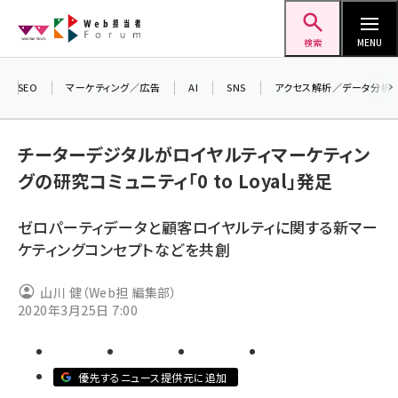
メ
Web担当者Forum
イ
検索
MENU
ン
コ
SEO
マーケティング／広告
AI
SNS
アクセス解析／データ分析
＼ 
ン
生成
テ
チーターデジタルがロイヤルティマーケティン
るセ
ン
グの研究コミュニティ「0 to Loyal」発足
202
ツ
seo (3532)
▼申
に
ゼロパーティデータと顧客ロイヤルティに関する新マー
ai (2814)
移
ケティングコンセプトなどを共創
動
youtube (2441)
山川 健（Web担 編集部）
note (2317)
2020年3月25日 7:00
セミナー (2310)
z世代 (1623)
優先するニュース提供元に追加
meo (1277)