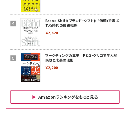
Brand Shift(ブランド・シフト): 「信頼」で選ば
れる時代の成長戦略
￥2,420
マーケティングの真実 P&G・グリコで学んだ
失敗と成長の法則
￥2,200
Amazonランキングをもっと見る
Amazon ビジネス・経済関連書籍 の売れ筋ランキン
Amazon 家電＆カメラ の売れ筋ランキング
Amazon パソコン・周辺機器 の売れ筋ランキング
グ
更新日時：2026/06/26 19:00
更新日時：2026/06/26 19:00
更新日時：2026/06/26 19:00