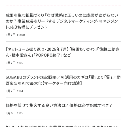
成果を生む組織づくり『なぜ戦略は正しいのに成果があがらない
のか？ 事業成長をリードするデジタルマーケティング・マネジメン
ト』を3名様にプレゼント
8月7日 10:00
【ネットミーム振り返り・2026年7月】「映画ちいかわ」「佐藤二朗さ
ん・橋本愛さん」「POPOPO終了」など
8月7日 7:05
SUBARUのブランド想起戦略／AI活用のカギは「量」より「質」／動
画広告をAIで最大化【マーケター向け講演】
8月7日 7:04
価格を伏せて集客する良い方法は？ 価格は必ず記載すべき？
8月6日 7:05