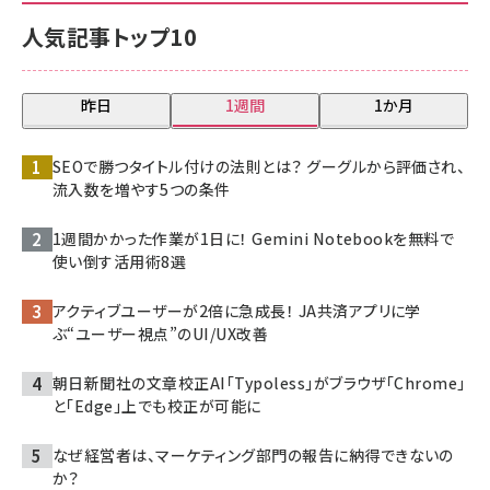
人気記事トップ10
昨日
1週間
1か月
SEOで勝つタイトル付けの法則とは？ グーグルから評価され、
流入数を増やす5つの条件
1週間かかった作業が1日に！ Gemini Notebookを無料で
使い倒す活用術8選
アクティブユーザーが2倍に急成長！ JA共済アプリに学
ぶ“ユーザー視点”のUI/UX改善
朝日新聞社の文章校正AI「Typoless」がブラウザ「Chrome」
と「Edge」上でも校正が可能に
なぜ経営者は、マーケティング部門の報告に納得できないの
か？