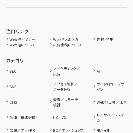
注目リンク
Web担ビギナー
Web担メルマガ
連載・特集
Web担について
広告出稿について
カテゴリ
マーケティング／
SEO
AI
広告
アクセス解析／
サイト制作／デザ
SNS
データ分析
イン
調査／リサーチ／
CMS
Web担当者／仕事
統計
レンサバ／システ
法律／標準規格
UX／CX
ム
広報／ネットPR
EC／ネットショップ
モバイル