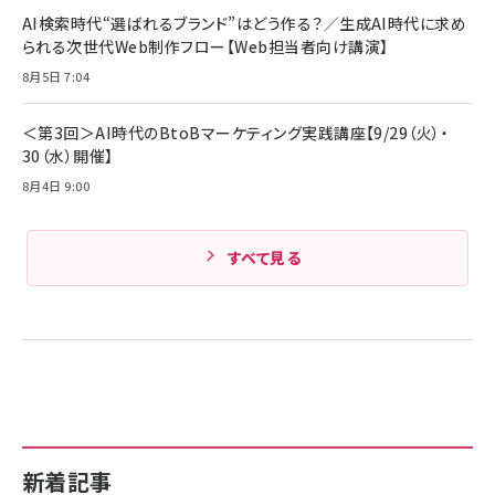
￥4,857
ド付き USB PD対応 シリコン素材採用 iPhone
AI検索時代“選ばれるブランド”はどう作る？／生成AI時代に求め
17 / 16 / 15 / Galaxy iPad Pro MacBook
￥1,890
られる次世代Web制作フロー【Web担当者向け講演】
Amazonランキングをもっと見る
Pro/Air 各種対応 (1.8m ミッドナイトブラック)
8月5日 7:04
Amazonランキングをもっと見る
Amazonランキングをもっと見る
＜第3回＞AI時代のBtoBマーケティング実践講座【9/29（火）・
30（水）開催】
8月4日 9:00
すべて見る
新着記事