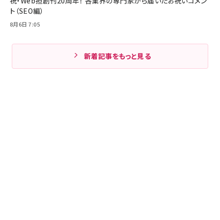
祝・Web担創刊20周年！ 各業界の専門家から届いたお祝いコメン
ト（SEO編）
8月6日 7:05
新着記事をもっと見る