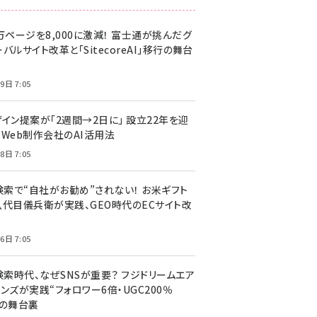
万ページを8,000に激減！ 富士通が挑んだグ
バルサイト改革と「SitecoreAI」移行の舞台
9日 7:05
ザイン提案が「2週間→2日に」 設立22年を迎
るWeb制作会社のAI活用法
8日 7:05
I検索で“自社がお勧め”されない！ お米ギフト
八代目儀兵衛が実践、GEO時代のECサイト改
6日 7:05
検索時代、なぜSNSが重要？ フジドリームエア
ンズが実践“フォロワー6倍・UGC200％
”の舞台裏