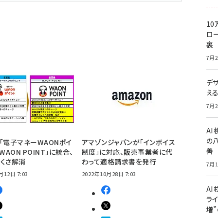
10
ロー
裏
7月2
デ
え
7月2
A
の
「電子マネーWAONポイ
アマゾンジャパンが「インボイス
善
WAON POINT」に統合、
制度」に対応、販売事業者に代
くさ解消
わって適格請求書を発行
7月1
月12日 7:03
2022年10月28日 7:03
AI
ライ
増