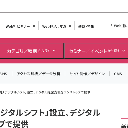
Forum
Web担
Web担ビギナー
Web担メルマガ
連載・特集
＼ 8月27日開催、申し込み受付中！ ／
カテゴリ／種別
セミナー／イベント
から探す
から探す
生成AIをマーケティング等に活用するための考え方を学べ
るセミナーイベント「生成AI × マーケティング フォーラム
2026」開催！
SNS
アクセス解析／データ分析
サイト制作／デザイン
CMS
▼申し込みはこちらから▼
社「デジタルシフト」設立、デジタル経営支援をワンストップで提供
ジタルシフト」設立、デジタル
プで提供
新