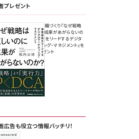
者プレゼント
成果を生む組織づくり『なぜ戦略
は正しいのに成果があがらないの
か？ 事業成長をリードするデジタ
ルマーケティング・マネジメント』を
3名様にプレゼント
8月7日 10:00
画広告も役立つ情報バッチリ！
ponsored