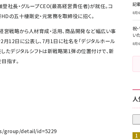
記
登社長・グループCEO(最高経営責任者)が就任。コ
8月6
HDの五十棲剛史・元常務を取締役に招く。
祝
く経営戦略から人材育成・活用、商品開発など幅広い事
いた
2月12日に公表し、7月1日に社名を「デジタルホール
8月6
表したデジタルシフトは新戦略第1弾の位置付けで、新
を目指す。
人
s/group/detail/id=5229