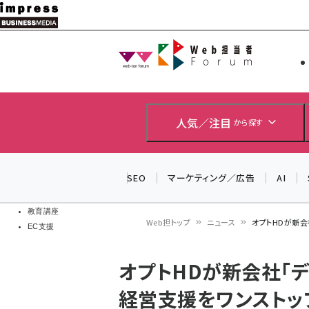
メ
イ
Web担当者
Web担当者
ン
EC担当者
コ
製品導入
ン
企業IT
ソフト開発
テ
人気／注目
から探す
IoT・AI
ン
DCクラウド
研究・調査
ツ
SEO
マーケティング／広告
AI
エネルギー
に
ドローン
移
教育講座
Web担トップ
ニュース
オプトHDが新会
EC支援
動
パ
オプトHDが新会社「デ
ン
経営支援をワンストッ
く