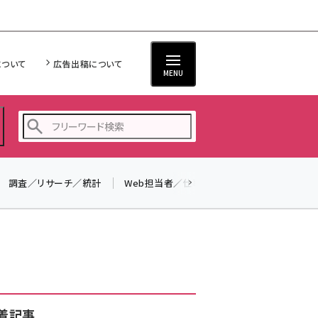
について
広告出稿について
MENU
調査／リサーチ／統計
Web担当者／仕事
法律／標準規格
seo (3528)
ai (2811)
youtube (2439)
note (2315)
セミナー (2308)
着記事