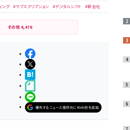
ィング
#サブスクリプション
#デジタルシフト
#新会社
その他
4,476
シェアする
ポストする
>ブクマする
noteで書く
LINEで送る
優先するニュース提供元にWeb担を追加