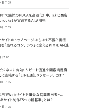
4日 7:05
I分析で施策のPDCAを高速化！ 中川政七商店
procketが実践するAI活用術
0日 7:05
ebサイトのトップページはもはや不要？ 商品
を「売れるコンテンツ」に変えるPIM/DAM連
日 7:05
Cビジネスに有効！ リピート促進や顧客満足度
上に直結する「LINE通知メッセージ」とは？
0日 7:05
I活用でWebサイトを優秀な営業担当者へ。
oBサイト制作「5つの新基準」とは？
4日 7:05