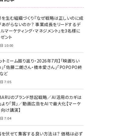
z世代 (1623)
果を生む組織づくり『なぜ戦略は正しいのに成
meo (1277)
があがらないのか？ 事業成長をリードするデ
llmo (1166)
タルマーケティング・マネジメント』を3名様に
レゼント
日 10:00
ットミーム振り返り・2026年7月】「映画ちい
」「佐藤二朗さん・橋本愛さん」「POPOPO終
」など
日 7:05
UBARUのブランド想起戦略／AI活用のカギは
量」より「質」／動画広告をAIで最大化【マーケ
ー向け講演】
日 7:04
格を伏せて集客する良い方法は？ 価格は必ず