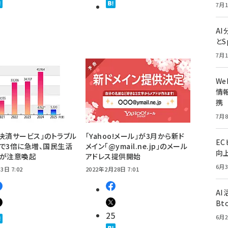
7月1
A
とS
7月1
W
情報
携
7月8
決済サービス」のトラブル
「Yahoo!メール」が3月から新ド
E
で3倍に急増、国民生活
メイン「@ymail.ne.jp」のメール
向
ーが注意喚起
アドレス提供開始
6月3
3日 7:02
2022年2月28日 7:01
A
Bt
25
6月2