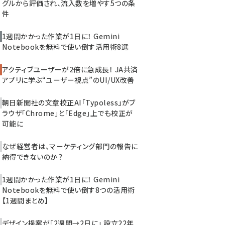
グルから評価され、流入数を増やす5つの条
件
1週間かかった作業が1日に！ Gemini
Notebookを無料で使い倒す活用術8選
アクティブユーザーが2倍に急成長！ JA共済
アプリに学ぶ“ユーザー視点”のUI/UX改善
朝日新聞社の文章校正AI「Typoless」がブ
ラウザ「Chrome」と「Edge」上でも校正が
可能に
なぜ経営者は、マーケティング部門の報告に
納得できないのか？
1週間かかった作業が1日に！ Gemini
Notebookを無料で使い倒す8つの活用術
【1週間まとめ】
デザイン提案が「2週間→2日に」 設立22年