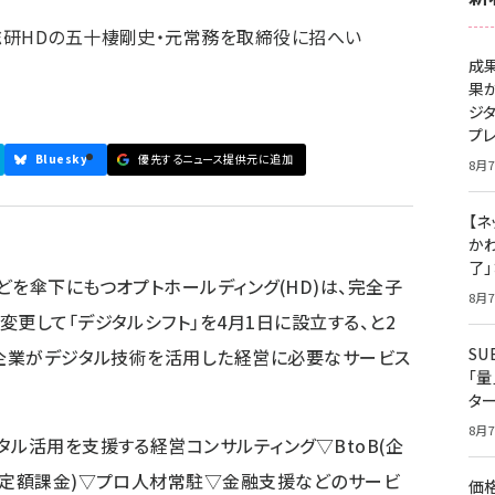
総研HDの五十棲剛史・元常務を取締役に招へい
成
果
ジ
プ
Bluesky
優先するニュース提供元に追加
8月7
【ネ
かわ
了
どを傘下にもつオプトホールディング(HD)は、完全子
8月7
更して「デジタルシフト」を4月1日に設立する、と2
S
、企業がデジタル技術を活用した経営に必要なサービス
「
タ
8月7
タル活用を支援する経営コンサルティング▽BtoB(企
(定額課金)▽プロ人材常駐▽金融支援などのサービ
価