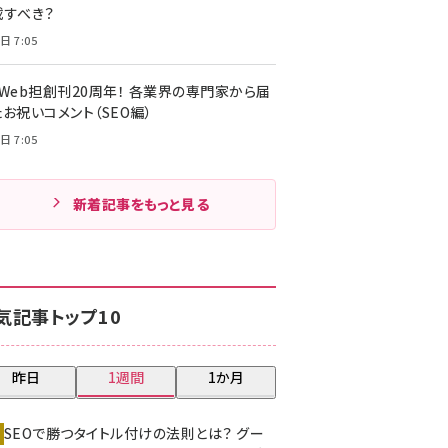
載すべき？
日 7:05
・Web担創刊20周年！ 各業界の専門家から届
お祝いコメント（SEO編）
日 7:05
新着記事をもっと見る
気記事トップ10
昨日
1週間
1か月
SEOで勝つタイトル付けの法則とは？ グー