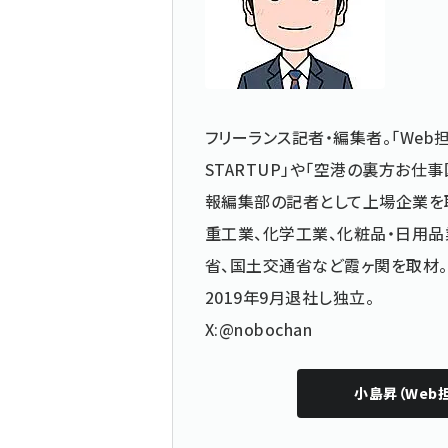
フリーランス記者・編集者。「Web担
STARTUP」や「空港の裏方お
報編集部の記者として上場企業を
重工業、化学工業、化粧品・日用品
省、国土交通省など霞ヶ関を取材。
2019年9月退社し独立。
X:@nobochan
小島昇（Web