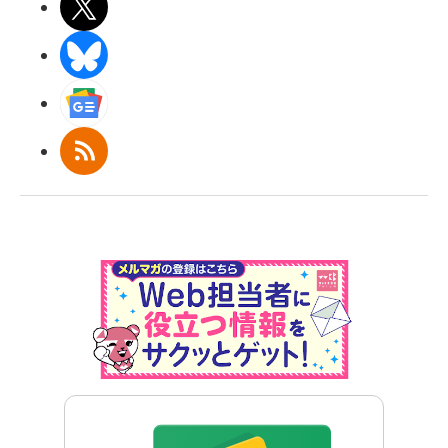
X(エックス)
BlueSky
Googleニュース
RSS