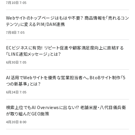
7月10日 7:05
Webサイトのトップページはもはや不要？ 商品情報を「売れるコン
テンツ」に変えるPIM/DAM連携
7月8日 7:05
ECビジネスに有効！ リピート促進や顧客満足度向上に直結する
「LINE通知メッセージ」とは？
6月30日 7:05
AI活用でWebサイトを優秀な営業担当者へ。BtoBサイト制作「5
つの新基準」とは？
6月24日 7:05
検索上位でもAI Overviewsに出ない!? 老舗米屋・八代目儀兵衛
が取り組んだGEO施策
4月20日 8:00