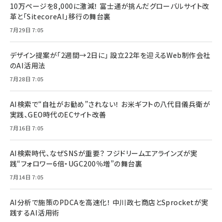
10万ページを8,000に激減！ 富士通が挑んだグローバルサイト改
革と「SitecoreAI」移行の舞台裏
7月29日 7:05
デザイン提案が「2週間→2日に」 設立22年を迎えるWeb制作会社
のAI活用法
7月28日 7:05
AI検索で“自社がお勧め”されない！ お米ギフトの八代目儀兵衛が
実践、GEO時代のECサイト改善
7月16日 7:05
AI検索時代、なぜSNSが重要？ フジドリームエアラインズが実
践“フォロワー6倍・UGC200％増”の舞台裏
7月14日 7:05
AI分析で施策のPDCAを高速化！ 中川政七商店とSprocketが実
践するAI活用術