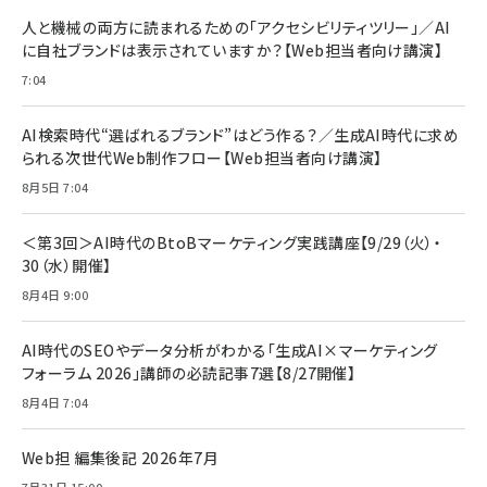
BTS]
ルム 強化ガラス 耐衝撃 高透過率 指紋防止 貼りや
シック
すい ガイド枠付き いPhone17 (6.3インチ) 対応
人と機械の両方に読まれるための「アクセシビリティツリー」／AI
￥1,100
￥5,000
2枚セット DSP25F1698
に自社ブランドは表示されていますか？【Web担当者向け講演】
￥1,599
7:04
anan(アンアン)2026/07/08号 No.2502[2026
Anker PowerLine III Flow USB-C & USB-C
年後半、あなたの恋と運命／山田涼介]
【New】Amazon Fire TV Stick HD | 手軽にスト
ケーブル Anker絡まないケーブル 240W 結束バン
リーミングをはじめよう | ストリーミングメディアプ
ド付き USB PD対応 シリコン素材採用 iPhone
￥880
AI検索時代“選ばれるブランド”はどう作る？／生成AI時代に求め
レイヤー
17 / 16 / 15 / Galaxy iPad Pro MacBook
￥1,890
Pro/Air 各種対応 (1.8m ミッドナイトブラック)
られる次世代Web制作フロー【Web担当者向け講演】
￥6,980
ママ投資家が育休中に１億貯めた株式投資
8月5日 7:04
アサヒ飲料 モンスター エナジー 355ml×24本
￥1,870
Anker Soundcore P31i (Bluetooth 6.1) 【完
￥4,192
全ワイヤレスイヤホン/アクティブノイズキャンセリ
＜第3回＞AI時代のBtoBマーケティング実践講座【9/29（火）・
ング/マルチポイント接続 / 最大50時間再生 / PSE
30（水）開催】
組織の成果を最大化する ルールのデザイン
技術基準適合】ブラック
￥5,990
サッポロ 生ビール 黒ラベル 350ml 缶 24本 ビー
8月4日 9:00
￥1,980
ル ケース買い【6/30応募〆切! 黒ラベルビヤセラー
キャンペーン】
Anker PowerLine III Flow USB-C & USB-C
ケーブル Anker絡まないケーブル 240W 結束バン
￥4,857
AI時代のSEOやデータ分析がわかる「生成AI×マーケティング
ド付き USB PD対応 シリコン素材採用 iPhone
フォーラム 2026」講師の必読記事7選【8/27開催】
Amazonランキングをもっと見る
17 / 16 / 15 / Galaxy iPad Pro MacBook
￥1,890
Pro/Air 各種対応 (1.8m ミッドナイトブラック)
8月4日 7:04
Amazonランキングをもっと見る
Web担 編集後記 2026年7月
Amazonランキングをもっと見る
7月31日 15:00