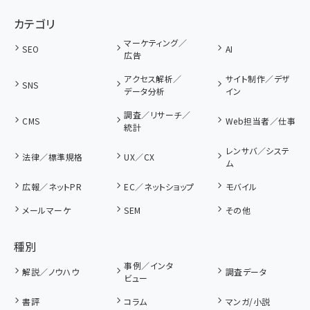
カテゴリ
マーケティング／
SEO
AI
広告
アクセス解析／
サイト制作／デザ
SNS
データ分析
イン
調査／リサーチ／
CMS
Web担当者／仕事
統計
レンサバ／システ
法律／標準規格
UX／CX
ム
広報／ネットPR
EC／ネットショップ
モバイル
メールマーケ
SEM
その他
種別
事例／インタ
解説／ノウハウ
調査データ
ビュー
書評
コラム
マンガ/小説