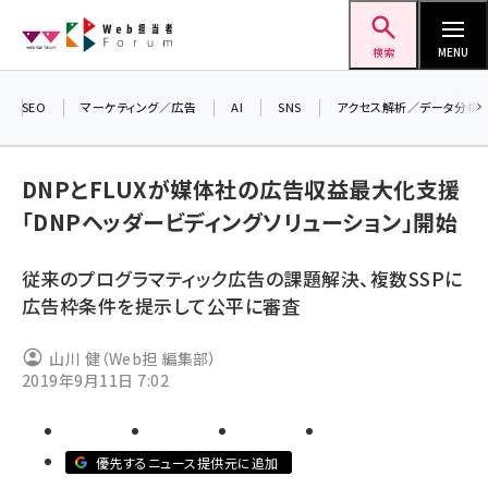
メ
Web担当者Forum
イ
検索
MENU
ン
コ
SEO
マーケティング／広告
AI
SNS
アクセス解析／データ分析
＼ 
ン
7月
テ
DNPとFLUXが媒体社の広告収益最大化支援
差し
ン
「DNPヘッダービディングソリューション」開始
▼ア
ツ
seo (3516)
に
従来のプログラマティック広告の課題解決、複数SSPに
ai (2799)
移
広告枠条件を提示して公平に審査
動
youtube (2420)
山川 健（Web担 編集部）
note (2308)
2019年9月11日 7:02
セミナー (2296)
z世代 (1617)
優先するニュース提供元に追加
meo (1274)