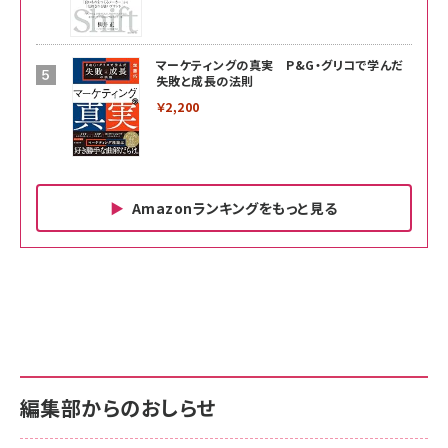
マーケティングの真実 P&G・グリコで学んだ
失敗と成長の法則
￥2,200
Amazonランキングをもっと見る
Amazon ビジネス・経済関連書籍 の売れ筋ランキン
Amazon 家電＆カメラ の売れ筋ランキング
Amazon パソコン・周辺機器 の売れ筋ランキング
グ
更新日時：2026/06/26 19:00
更新日時：2026/06/26 19:00
更新日時：2026/06/26 19:00
anan(アンアン)2026/07/01号 No.2501[魅
KIOXIA(キオクシア) 旧東芝メモリ microSD
KIOXIA(キオクシア) 旧東芝メモリ microSD
せるカラダ2026／宮舘涼太]
128GB UHS-I Class10 (最大読出速度
128GB UHS-I Class10 (最大読出速度
100MB/s) Nintendo Switch動作確認済 国
100MB/s) Nintendo Switch動作確認済 国
￥880
内サポート正規品 メーカー保証5年
内サポート正規品 メーカー保証5年
￥2,680
￥2,680
KLMEA128G
KLMEA128G
編集部からのおしらせ
anan(アンアン)2026/06/24号 No.2500増刊
スペシャルエディション[王道エンタメの矜持／
NIMASO ガラスフィルム iPhone 17 用 保護フィ
Amazon eギフトカード - Amazonロゴ - クラ