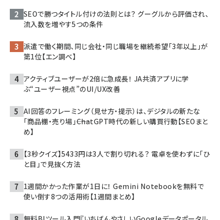
SEOで勝つタイトル付けの法則とは？ グーグルから評価され、
流入数を増やす5つの条件
派遣で働く期間、同じ会社・同じ職場を継続希望「3年以上」が
第1位【エン調べ】
アクティブユーザーが2倍に急成長！ JA共済アプリに学
ぶ“ユーザー視点”のUI/UX改善
AI回答のフレーミング（見せ方・提示）は、デジタルの新たな
「商品棚・売り場」――ChatGPT時代の新しい購買行動【SEOまと
め】
【3秒クイズ】5433円は3人で割り切れる？ 電卓を使わずに「ひ
と目」で見抜く方法
1週間かかった作業が1日に！ Gemini Notebookを無料で
使い倒す8つの活用術【1週間まとめ】
無料BIツール入門『いちばんやさしいGoogleデータポータル