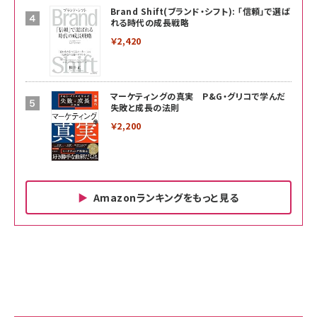
Brand Shift(ブランド・シフト): 「信頼」で選ば
れる時代の成長戦略
￥2,420
マーケティングの真実 P&G・グリコで学んだ
失敗と成長の法則
￥2,200
Amazonランキングをもっと見る
Amazon ビジネス・経済関連書籍 の売れ筋ランキン
Amazon 家電＆カメラ の売れ筋ランキング
Amazon パソコン・周辺機器 の売れ筋ランキング
グ
更新日時：2026/06/26 19:00
更新日時：2026/06/26 19:00
更新日時：2026/06/26 19:00
anan(アンアン)2026/07/01号 No.2501[魅
KIOXIA(キオクシア) 旧東芝メモリ microSD
KIOXIA(キオクシア) 旧東芝メモリ microSD
せるカラダ2026／宮舘涼太]
128GB UHS-I Class10 (最大読出速度
128GB UHS-I Class10 (最大読出速度
100MB/s) Nintendo Switch動作確認済 国
100MB/s) Nintendo Switch動作確認済 国
￥880