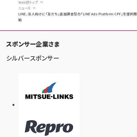
Web担トップ
ニュース
パ
LINE、法人向けに「友だち」追加課金型の「LINE Ads Platform CPF」を提供開
始
ン
く
ず
スポンサー企業さま
シルバースポンサー