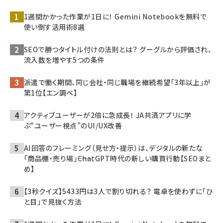
1週間かかった作業が1日に！ Gemini Notebookを無料で
使い倒す活用術8選
SEOで勝つタイトル付けの法則とは？ グーグルから評価され、
流入数を増やす5つの条件
派遣で働く期間、同じ会社・同じ職場を継続希望「3年以上」が
第1位【エン調べ】
アクティブユーザーが2倍に急成長！ JA共済アプリに学
ぶ“ユーザー視点”のUI/UX改善
AI回答のフレーミング（見せ方・提示）は、デジタルの新たな
「商品棚・売り場」――ChatGPT時代の新しい購買行動【SEOまと
め】
【3秒クイズ】5433円は3人で割り切れる？ 電卓を使わずに「ひ
と目」で見抜く方法