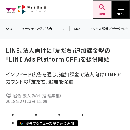
メ
Web担当者Forum
イ
検索
MENU
ン
コ
SEO
マーケティング／広告
AI
SNS
アクセス解析／データ分析
＼ 
ン
7月
テ
LINE、法人向けに「友だち」追加課金型の
差し
ン
「LINE Ads Platform CPF」を提供開始
▼ア
ツ
seo (3519)
に
インフィード広告を通じ、追加課金で法人向けLINEア
ai (2801)
移
カウントの「友だち」追加を促進
動
youtube (2425)
岩佐 義人（Web担 編集部）
note (2310)
2018年2月23日 12:09
セミナー (2301)
z世代 (1620)
優先するニュース提供元に追加
meo (1274)