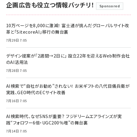
企画広告も役立つ情報バッチリ！
Sponsored
10万ページを8,000に激減！ 富士通が挑んだグローバルサイト改
革と「SitecoreAI」移行の舞台裏
7月29日 7:05
デザイン提案が「2週間→2日に」 設立22年を迎えるWeb制作会社
のAI活用法
7月28日 7:05
AI検索で“自社がお勧め”されない！ お米ギフトの八代目儀兵衛が
実践、GEO時代のECサイト改善
7月16日 7:05
AI検索時代、なぜSNSが重要？ フジドリームエアラインズが実
践“フォロワー6倍・UGC200％増”の舞台裏
7月14日 7:05