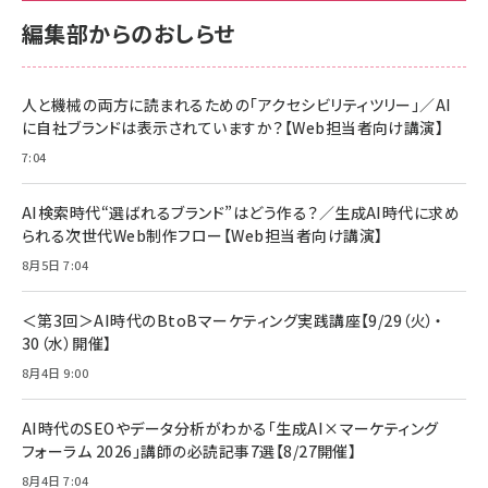
内サポート正規品 メーカー保証5年
内サポート正規品 メーカー保証5年
￥2,680
￥2,680
KLMEA128G
KLMEA128G
編集部からのおしらせ
anan(アンアン)2026/06/24号 No.2500増
刊 スペシャルエディション[王道エンタメの矜
NIMASO ガラスフィルム iPhone 17 用 保護
Amazon eギフトカード - Amazonロゴ - ク
持／BTS]
フィルム 強化ガラス 耐衝撃 高透過率 指紋防
ラシック
止 貼りやすい ガイド枠付き いPhone17 (6.3
人と機械の両方に読まれるための「アクセシビリティツリー」／AI
￥1,100
￥5,000
インチ) 対応 2枚セット DSP25F1698
に自社ブランドは表示されていますか？【Web担当者向け講演】
￥1,599
7:04
anan(アンアン)2026/07/08号
Anker PowerLine III Flow USB-C & USB-
No.2502[2026年後半、あなたの恋と運命／山
【New】Amazon Fire TV Stick HD | 手軽に
C ケーブル Anker絡まないケーブル 240W 結
田涼介]
ストリーミングをはじめよう | ストリーミングメ
束バンド付き USB PD対応 シリコン素材採用
AI検索時代“選ばれるブランド”はどう作る？／生成AI時代に求め
ディアプレイヤー
iPhone 17 / 16 / 15 / Galaxy iPad Pro
￥880
￥1,890
MacBook Pro/Air 各種対応 (1.8m ミッドナ
られる次世代Web制作フロー【Web担当者向け講演】
￥6,980
イトブラック)
8月5日 7:04
ママ投資家が育休中に１億貯めた株式投資
アサヒ飲料 モンスター エナジー 355ml×24
Anker Soundcore P31i (Bluetooth 6.1)
本
￥1,870
【完全ワイヤレスイヤホン/アクティブノイズキャ
＜第3回＞AI時代のBtoBマーケティング実践講座【9/29（火）・
￥4,192
ンセリング/マルチポイント接続 / 最大50時間
30（水）開催】
再生 / PSE技術基準適合】ブラック
￥5,990
組織の成果を最大化する ルールのデザイン
サッポロ 生ビール 黒ラベル 350ml 缶 24本
8月4日 9:00
ビール ケース買い【6/30応募〆切! 黒ラベルビ
￥1,980
Anker PowerLine III Flow USB-C & USB-
ヤセラーキャンペーン】
C ケーブル Anker絡まないケーブル 240W 結
AI時代のSEOやデータ分析がわかる「生成AI×マーケティング
￥4,857
束バンド付き USB PD対応 シリコン素材採用
フォーラム 2026」講師の必読記事7選【8/27開催】
iPhone 17 / 16 / 15 / Galaxy iPad Pro
￥1,890
Amazonランキングをもっと見る
MacBook Pro/Air 各種対応 (1.8m ミッドナ
8月4日 7:04