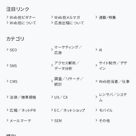
注目リンク
Web担ビギナー
Web担メルマガ
連載・特集
Web担について
広告出稿について
カテゴリ
マーケティング／
SEO
AI
広告
アクセス解析／
サイト制作／デザ
SNS
データ分析
イン
調査／リサーチ／
CMS
Web担当者／仕事
統計
レンサバ／システ
法律／標準規格
UX／CX
ム
広報／ネットPR
EC／ネットショップ
モバイル
メールマーケ
SEM
その他