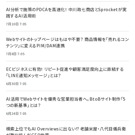
AI分析で施策のPDCAを高速化！ 中川政七商店とSprocketが実
践するAI活用術
7月10日 7:05
Webサイトのトップページはもはや不要？ 商品情報を「売れるコン
テンツ」に変えるPIM/DAM連携
7月8日 7:05
ECビジネスに有効！ リピート促進や顧客満足度向上に直結する
「LINE通知メッセージ」とは？
6月30日 7:05
AI活用でWebサイトを優秀な営業担当者へ。BtoBサイト制作「5
つの新基準」とは？
6月24日 7:05
検索上位でもAI Overviewsに出ない!? 老舗米屋・八代目儀兵衛
が取り組んだGEO施策