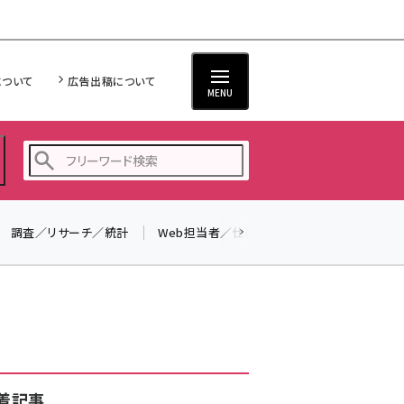
について
広告出稿について
MENU
調査／リサーチ／統計
Web担当者／仕事
法律／標準規格
seo (3536)
ai (2818)
youtube (2444)
note (2320)
セミナー (2313)
着記事