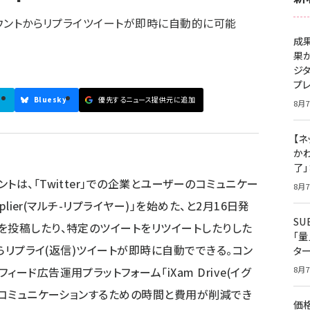
カウントからリプライツイートが即時に自動的に可能
成
果
ジ
プ
Bluesky
優先するニュース提供元に追加
8月7
【ネ
かわ
了
トは、「Twitter」での企業とユーザーのコミュニケー
8月7
plier(マルチ-リプライヤー)」を始めた、と2月16日発
S
を投稿したり、特定のツイートをリツイートしたりした
「
からリプライ(返信)ツイートが即時に自動でできる。コン
タ
ード広告運用プラットフォーム「iXam Drive(イグ
8月7
ーとコミュニケーションするための時間と費用が削減でき
価