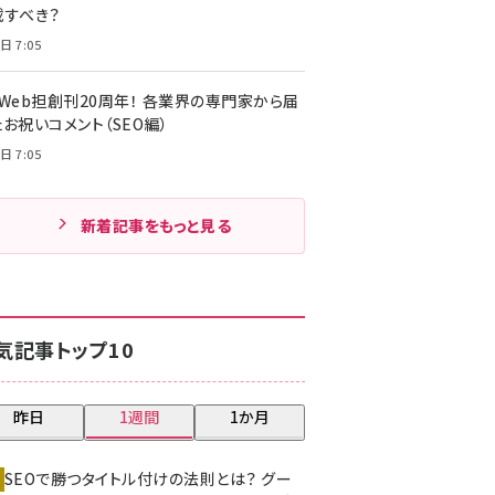
載すべき？
日 7:05
・Web担創刊20周年！ 各業界の専門家から届
お祝いコメント（SEO編）
日 7:05
新着記事をもっと見る
気記事トップ10
昨日
1週間
1か月
SEOで勝つタイトル付けの法則とは？ グー