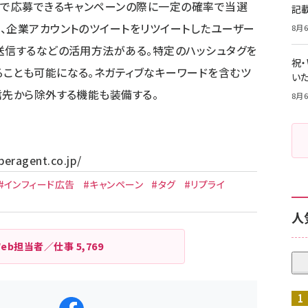
とで応募できるキャンペーンの際に一定の確率で当選
記
、企業アカウントのツイートをリツイートしたユーザー
8月6
送信するなどの活用方法がある。特定のハッシュタグを
祝
ことも可能になる。ネガティブなキーワードを含むツ
いた
信先から除外する機能も装備する。
8月6
beragent.co.jp/
#インフィード広告
#キャンペーン
#タグ
#リプライ
人
Web担当者／仕事
5,769