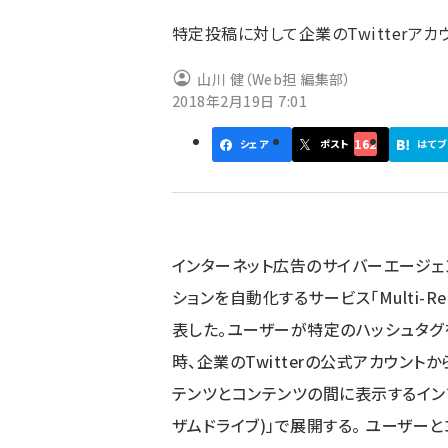
ず
特定投稿に対して企業のTwitterア
山川 健（Web担 編集部）
2018年2月19日 7:01
162
シェア
ポスト
はてブ
インターネット広告のサイバーエージェン
ションを自動化するサービス「Multi-Re
表した。ユーザーが特定のハッシュタグ
時、企業のTwitterの公式アカウント
テンツとコンテンツの間に表示するインフィ
ザムドライブ)」で展開する。 ユーザ