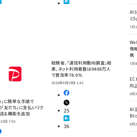
A
とS
7月1
W
情報
携
総務省、「通信利用動向調査」結
7月8
果、ネット利用者数は9408万人
で普及率78.0％
E
2010年4月29日 1:41
向
6月3
Pay」に簡単な手順で
E」の「友だち」に支払いリク
A
25
を送る機能を追加
Bt
15日 7:01
6月2
36