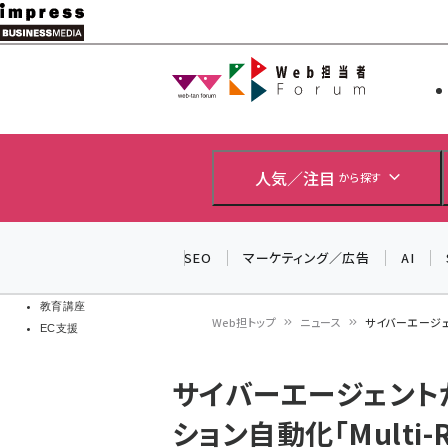
メ
イ
Web担当者
Web担当者
ン
EC担当者
コ
製品導入
ン
企業IT
ソフト開発
テ
人気／注目
から探す
IoT・AI
ン
DCクラウド
研究・調査
ツ
SEO
マーケティング／広告
AI
エネルギー
に
ドローン
移
教育講座
Web担トップ
ニュース
サイバーエージェン
EC支援
動
パ
サイバーエージェントが「
ン
ション自動化「Multi-R
く