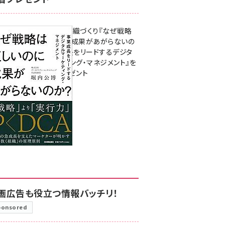
成果を生む組織づくり『なぜ戦略
は正しいのに成果があがらないの
か？ 事業成長をリードするデジタ
ルマーケティング・マネジメント』を
3名様にプレゼント
8月7日 10:00
画広告も役立つ情報バッチリ！
ponsored