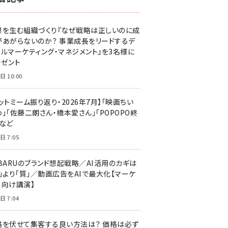
z世代 (1629)
果を生む組織づくり『なぜ戦略は正しいのに成
meo (1279)
があがらないのか？ 事業成長をリードするデ
llmo (1167)
タルマーケティング・マネジメント』を3名様に
レゼント
日 10:00
ットミーム振り返り・2026年7月】「映画ちい
」「佐藤二朗さん・橋本愛さん」「POPOPO終
」など
日 7:05
UBARUのブランド想起戦略／AI活用のカギは
量」より「質」／動画広告をAIで最大化【マーケ
ー向け講演】
日 7:04
格を伏せて集客する良い方法は？ 価格は必ず