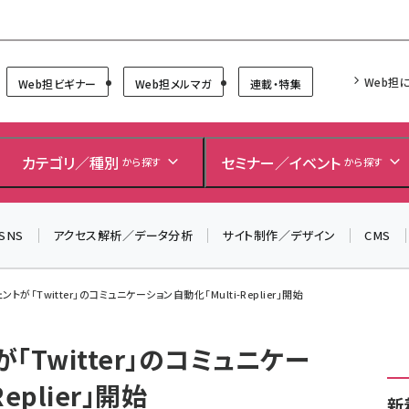
Forum
Web担
Web担ビギナー
Web担メルマガ
連載・特集
＼ 8月27日開催、申し込み受付中！ ／
カテゴリ／種別
セミナー／イベント
から探す
から探す
生成AIをマーケティング等に活用するための考え方を学べ
るセミナーイベント「生成AI × マーケティング フォーラム
2026」開催！
SNS
アクセス解析／データ分析
サイト制作／デザイン
CMS
▼申し込みはこちらから▼
トが「Twitter」のコミュニケーション自動化「Multi-Replier」開始
Twitter」のコミュニケー
eplier」開始
新