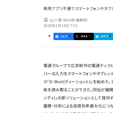
ず
専用アプリ不要でスマートフォンやタブ
山川 健（Web担 編集部）
2018年1月18日 7:02
シェア
ポスト
はてブ
電通グループで広告制作の電通テック
バーの入力をスマートフォンやタブレ
ス「D-Shot(ディーショット)」を始め
枚を読み取ることができた。同社が展開す
ンディ)」の新ソリューションとして提
蓄積・分析による投資効率最大化につな