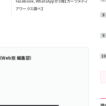
Facebook、WhatsAppが3強【カーツメディ
アワークス調べ】
（Web担 編集部）
読