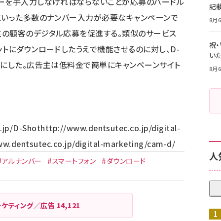
バーを手入力しなければならないことが応募のハードル
記
といった多数のナンバー入力が必要なキャンペーンで
8月6
主の顧客のデジタル応募を促進する。類似のサービス
祝
ットにダウンロードしたうえで機能させるのに対し、D-
いた
様にした。広告主は低料金で簡単にキャンペーンサイト
8月6
.jp/
D-Shot
http://www.dentsutec.co.jp/digital-
ww.dentsutec.co.jp/digital-marketing/cam-d/
人
リアルナンバー
#スマートフォン
#ダウンロード
ーケティング／広告
14,121