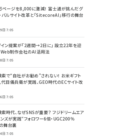
万ページを8,000に激減！ 富士通が挑んだグ
バルサイト改革と「SitecoreAI」移行の舞台
9日 7:05
ザイン提案が「2週間→2日に」 設立22年を迎
るWeb制作会社のAI活用法
8日 7:05
I検索で“自社がお勧め”されない！ お米ギフト
八代目儀兵衛が実践、GEO時代のECサイト改
6日 7:05
検索時代、なぜSNSが重要？ フジドリームエア
ンズが実践“フォロワー6倍・UGC200％
”の舞台裏
4日 7:05