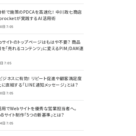
I分析で施策のPDCAを高速化！ 中川政七商店
procketが実践するAI活用術
0日 7:05
ebサイトのトップページはもはや不要？ 商品
を「売れるコンテンツ」に変えるPIM/DAM連
日 7:05
Cビジネスに有効！ リピート促進や顧客満足度
上に直結する「LINE通知メッセージ」とは？
0日 7:05
I活用でWebサイトを優秀な営業担当者へ。
oBサイト制作「5つの新基準」とは？
4日 7:05