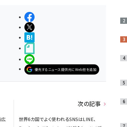
シェアする
ポストする
>ブクマする
noteで書く
LINEで送る
優先するニュース提供元にWeb担を追加
次の記事
画広
世界6カ国でよく使われるSNSはLINE、