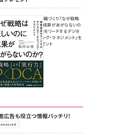
成果を生む組織づくり『なぜ戦略
は正しいのに成果があがらないの
か？ 事業成長をリードするデジタ
ルマーケティング・マネジメント』を
3名様にプレゼント
8月7日 10:00
画広告も役立つ情報バッチリ！
ponsored