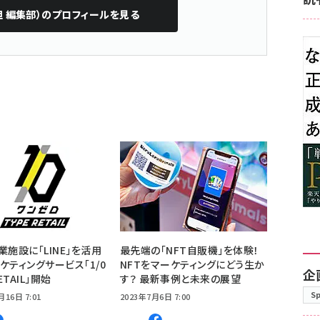
担 編集部）
のプロフィールを見る
業施設に「LINE」を活用
最先端の「NFT自販機」を体験！
ケティングサービス「1/0
NFTをマーケティングにどう生か
企
ETAIL」開始
す？ 最新事例と未来の展望
S
月16日 7:01
2023年7月6日 7:00