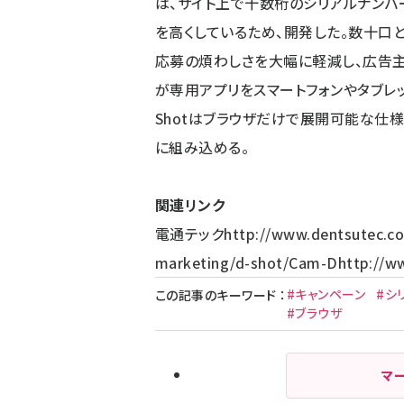
は、サイト上で十数桁のシリアルナン
を高くしているため、開発した。数十口
応募の煩わしさを大幅に軽減し、広告
が専用アプリをスマートフォンやタブレ
Shotはブラウザだけで展開可能な仕
に組み込める。
関連リンク
電通テック
http://www.dentsutec.co
marketing/d-shot/
Cam-D
http://w
#キャンペーン
#シ
この記事のキーワード
：
#ブラウザ
マ