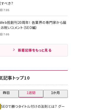
載すべき？
日 7:05
・Web担創刊20周年！ 各業界の専門家から届
お祝いコメント（SEO編）
日 7:05
新着記事をもっと見る
気記事トップ10
昨日
1週間
1か月
SEOで勝つタイトル付けの法則とは？ グー