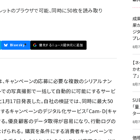
レットのブラウザで可能、同時に50枚を読み取り
成
果
ジ
プ
Bluesky
優先するニュース提供元に追加
8月7
【ネ
かわ
了
は、キャンペーンの応募に必要な複数のシリアルナン
8月7
ットでの写真撮影で一括して自動的に可能にするサービ
S
た、と1月17日発表した。自社の検証では、同時に最大50
「
るキャンペーンのデジタル化サービス「Cam-D(キャ
タ
供する。優良顧客のデータ取得が容易になり、行動ログの
8月7
げられる。 購買を条件にする消費者キャンペーンで
価