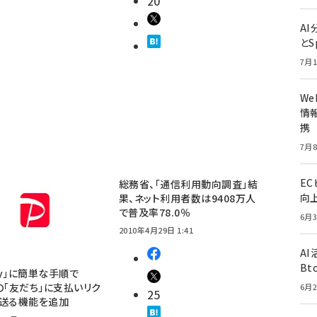
20
A
とS
7月1
W
情報
携
7月8
E
総務省、「通信利用動向調査」結
向
果、ネット利用者数は9408万人
で普及率78.0％
6月3
2010年4月29日 1:41
A
Bt
Pay」に簡単な手順で
E」の「友だち」に支払いリク
6月2
25
を送る機能を追加