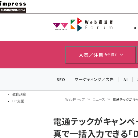
メ
イ
Web担当者
Web担当者
ン
EC担当者
コ
製品導入
ン
企業IT
ソフト開発
テ
人気／注目
から探す
IoT・AI
ン
DCクラウド
研究・調査
ツ
SEO
マーケティング／広告
AI
エネルギー
に
ドローン
移
教育講座
Web担トップ
ニュース
電通テックがキャ
EC支援
動
パ
電通テックがキャンペ
ン
真で一括入力できる「D-
く