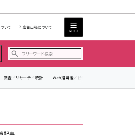
について
広告出稿について
MENU
調査／リサーチ／統計
Web担当者／仕事
法律／標準規格
seo (3536)
ai (2818)
youtube (2444)
note (2320)
セミナー (2313)
着記事