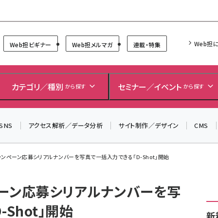
Forum
Web担
Web担ビギナー
Web担メルマガ
連載・特集
＼ 8月27日開催、申し込み受付中！ ／
生成AIをマーケティング等に活用するための考え方を学べ
カテゴリ／種別
セミナー／イベント
から探す
から探す
るセミナーイベント「生成AI × マーケティング フォーラム
2026」開催！
▼申し込みはこちらから▼
SNS
アクセス解析／データ分析
サイト制作／デザイン
CMS
ンペーン応募シリアルナンバーを写真で一括入力できる「D-Shot」開始
ーン応募シリアルナンバーを写
Shot」開始
新