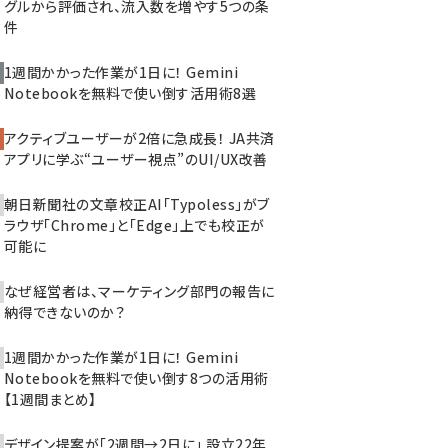
グルから評価され、流入数を増やす5つの条
件
1週間かかった作業が1日に！ Gemini
Notebookを無料で使い倒す活用術8選
アクティブユーザーが2倍に急成長！ JA共済
アプリに学ぶ“ユーザー視点”のUI/UX改善
朝日新聞社の文章校正AI「Typoless」がブ
ラウザ「Chrome」と「Edge」上でも校正が
可能に
なぜ経営者は、マーケティング部門の報告に
納得できないのか？
1週間かかった作業が1日に！ Gemini
Notebookを無料で使い倒す8つの活用術
【1週間まとめ】
デザイン提案が「2週間→2日に」 設立22年