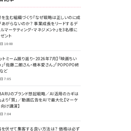
z世代 (1629)
果を生む組織づくり『なぜ戦略は正しいのに成
meo (1279)
があがらないのか？ 事業成長をリードするデ
llmo (1167)
タルマーケティング・マネジメント』を3名様に
レゼント
日 10:00
ットミーム振り返り・2026年7月】「映画ちい
」「佐藤二朗さん・橋本愛さん」「POPOPO終
」など
日 7:05
UBARUのブランド想起戦略／AI活用のカギは
量」より「質」／動画広告をAIで最大化【マーケ
ー向け講演】
日 7:04
格を伏せて集客する良い方法は？ 価格は必ず