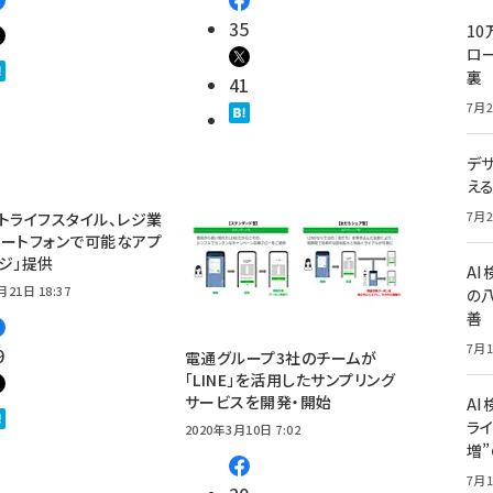
35
10
ロー
裏
41
7月2
デ
え
7月2
トライフスタイル、レジ業
ートフォンで可能なアプ
レジ」提供
A
月21日 18:37
の
善
7月1
9
電通グループ3社のチームが
「LINE」を活用したサンプリング
サービスを開発・開始
AI
ライ
2020年3月10日 7:02
増
7月1