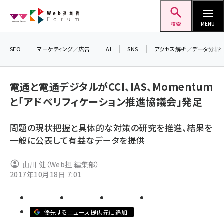
メ
Web担当者Forum
イ
検索
MENU
ン
コ
SEO
マーケティング／広告
AI
SNS
アクセス解析／データ分析
＼ 
ン
生成
テ
電通と電通デジタルがCCI、IAS、Momentum
るセ
ン
と「アドベリフィケーション推進協議会」発足
20
ツ
seo (3526)
▼申
に
問題の現状把握と具体的な対策の研究を推進、結果を
ai (2807)
移
一般に公表して有益なデータを提供
動
youtube (2434)
山川 健（Web担 編集部）
note (2312)
2017年10月18日 7:01
セミナー (2307)
z世代 (1622)
優先するニュース提供元に追加
meo (1275)