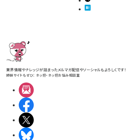
業界情報やナレッジが詰まったメルマガ配信やソーシャルもよろしくです！
姉妹サイトもぜひ：
ネッ担
・
ネッ担お悩み相談室
メルマガ
Facebook
X(エックス)
BlueSky