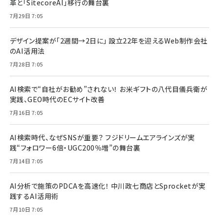
革と「SitecoreAI」移行の舞台裏
7月29日 7:05
デザイン提案が「2週間→2日に」 設立22年を迎えるWeb制作会社
のAI活用法
7月28日 7:05
AI検索で“自社がお勧め”されない！ お米ギフトの八代目儀兵衛が
実践、GEO時代のECサイト改善
7月16日 7:05
AI検索時代、なぜSNSが重要？ フジドリームエアラインズが実
践“フォロワー6倍・UGC200％増”の舞台裏
7月14日 7:05
AI分析で施策のPDCAを高速化！ 中川政七商店とSprocketが実
践するAI活用術
7月10日 7:05