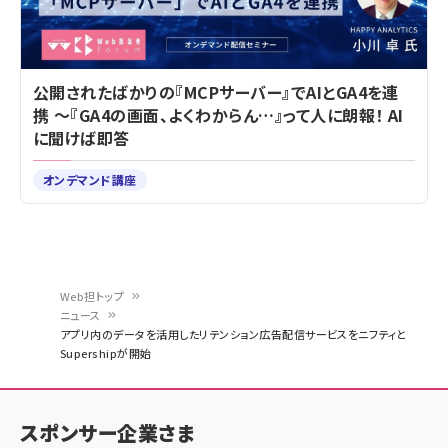
公開されたばかりの『MCPサーバー』でAIとGA4を連
携 ～『GA4の画面、よくわからん…』って人に朗報！ AI
に聞けば即答
オンデマンド講座
Web担トップ
ニュース
パ
アプリ内のデータを活用したリテンション広告配信サービスをニフティと
Supershipが開始
ン
く
ず
スポンサー企業さま