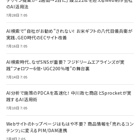
のAI活用法
7月28日 7:05
AI検索で“自社がお勧め”されない！ お米ギフトの八代目儀兵衛が
実践、GEO時代のECサイト改善
7月16日 7:05
AI検索時代、なぜSNSが重要？ フジドリームエアラインズが実
践“フォロワー6倍・UGC200％増”の舞台裏
7月14日 7:05
AI分析で施策のPDCAを高速化！ 中川政七商店とSprocketが実
践するAI活用術
7月10日 7:05
Webサイトのトップページはもはや不要？ 商品情報を「売れるコン
テンツ」に変えるPIM/DAM連携
7月8日 7:05