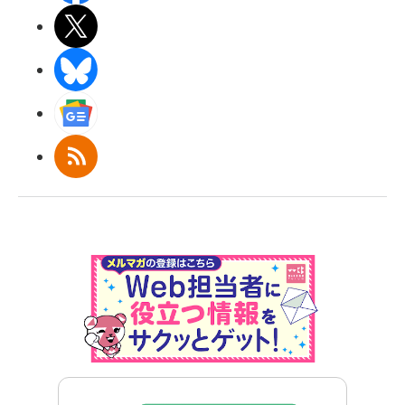
X(エックス)
BlueSky
Googleニュース
RSS