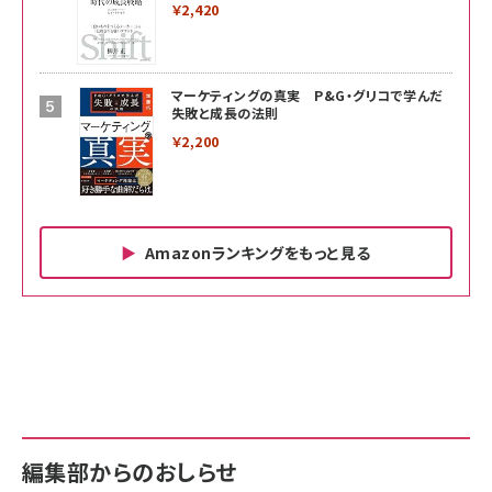
￥2,420
マーケティングの真実 P&G・グリコで学んだ
失敗と成長の法則
￥2,200
Amazonランキングをもっと見る
Amazon ビジネス・経済関連書籍 の売れ筋ランキン
Amazon 家電＆カメラ の売れ筋ランキング
Amazon パソコン・周辺機器 の売れ筋ランキング
グ
更新日時：2026/06/26 19:00
更新日時：2026/06/26 19:00
更新日時：2026/06/26 19:00
anan(アンアン)2026/07/01号 No.2501[魅せる
KIOXIA(キオクシア) 旧東芝メモリ microSD
KIOXIA(キオクシア) 旧東芝メモリ microSD
カラダ2026／宮舘涼太]
128GB UHS-I Class10 (最大読出速度
128GB UHS-I Class10 (最大読出速度
100MB/s) Nintendo Switch動作確認済 国内
100MB/s) Nintendo Switch動作確認済 国内
￥880
サポート正規品 メーカー保証5年 KLMEA128G
サポート正規品 メーカー保証5年 KLMEA128G
￥2,680
￥2,680
編集部からのおしらせ
anan(アンアン)2026/06/24号 No.2500増刊