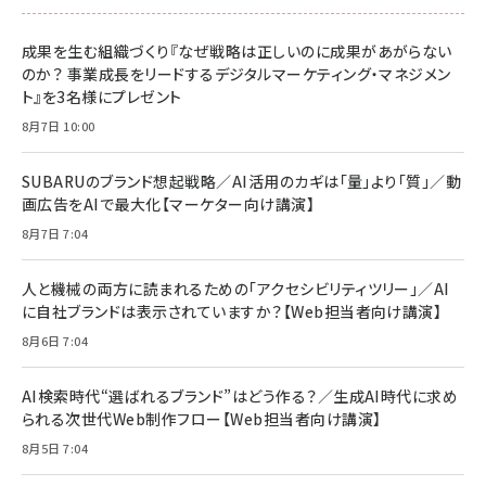
スペシャルエディション[王道エンタメの矜持／
NIMASO ガラスフィルム iPhone 17 用 保護フィ
Amazon eギフトカード - Amazonロゴ - クラ
BTS]
ルム 強化ガラス 耐衝撃 高透過率 指紋防止 貼りや
シック
すい ガイド枠付き いPhone17 (6.3インチ) 対応
成果を生む組織づくり『なぜ戦略は正しいのに成果があがらない
￥1,100
￥5,000
2枚セット DSP25F1698
のか？ 事業成長をリードするデジタルマーケティング・マネジメン
￥1,599
ト』を3名様にプレゼント
anan(アンアン)2026/07/08号 No.2502[2026
Anker PowerLine III Flow USB-C & USB-C
年後半、あなたの恋と運命／山田涼介]
【New】Amazon Fire TV Stick HD | 手軽にスト
ケーブル Anker絡まないケーブル 240W 結束バン
8月7日 10:00
リーミングをはじめよう | ストリーミングメディアプ
ド付き USB PD対応 シリコン素材採用 iPhone
￥880
レイヤー
17 / 16 / 15 / Galaxy iPad Pro MacBook
￥1,890
Pro/Air 各種対応 (1.8m ミッドナイトブラック)
SUBARUのブランド想起戦略／AI活用のカギは「量」より「質」／動
￥6,980
画広告をAIで最大化【マーケター向け講演】
ママ投資家が育休中に１億貯めた株式投資
アサヒ飲料 モンスター エナジー 355ml×24本
￥1,870
8月7日 7:04
Anker Soundcore P31i (Bluetooth 6.1) 【完
￥4,192
全ワイヤレスイヤホン/アクティブノイズキャンセリ
ング/マルチポイント接続 / 最大50時間再生 / PSE
人と機械の両方に読まれるための「アクセシビリティツリー」／AI
組織の成果を最大化する ルールのデザイン
技術基準適合】ブラック
￥5,990
サッポロ 生ビール 黒ラベル 350ml 缶 24本 ビー
に自社ブランドは表示されていますか？【Web担当者向け講演】
￥1,980
ル ケース買い【6/30応募〆切! 黒ラベルビヤセラー
8月6日 7:04
キャンペーン】
Anker PowerLine III Flow USB-C & USB-C
ケーブル Anker絡まないケーブル 240W 結束バン
￥4,857
ド付き USB PD対応 シリコン素材採用 iPhone
AI検索時代“選ばれるブランド”はどう作る？／生成AI時代に求め
Amazonランキングをもっと見る
17 / 16 / 15 / Galaxy iPad Pro MacBook
￥1,890
られる次世代Web制作フロー【Web担当者向け講演】
Pro/Air 各種対応 (1.8m ミッドナイトブラック)
Amazonランキングをもっと見る
8月5日 7:04