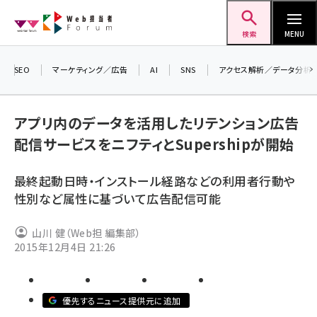
メ
Web担当者Forum
イ
検索
MENU
ン
コ
SEO
マーケティング／広告
AI
SNS
アクセス解析／データ分析
＼ 
ン
生成
テ
アプリ内のデータを活用したリテンション広告
るセ
ン
配信サービスをニフティとSupershipが開始
202
ツ
seo (3526)
▼申
に
最終起動日時・インストール経路などの利用者行動や
ai (2807)
移
性別など属性に基づいて広告配信可能
動
youtube (2434)
山川 健（Web担 編集部）
note (2312)
2015年12月4日 21:26
セミナー (2307)
z世代 (1622)
優先するニュース提供元に追加
meo (1275)