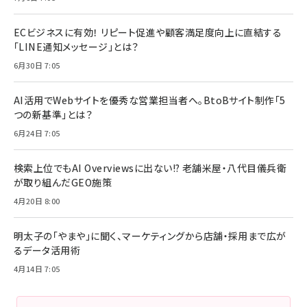
ECビジネスに有効！ リピート促進や顧客満足度向上に直結する
「LINE通知メッセージ」とは？
6月30日 7:05
AI活用でWebサイトを優秀な営業担当者へ。BtoBサイト制作「5
つの新基準」とは？
6月24日 7:05
検索上位でもAI Overviewsに出ない!? 老舗米屋・八代目儀兵衛
が取り組んだGEO施策
4月20日 8:00
明太子の「やまや」に聞く、マーケティングから店舗・採用まで広が
るデータ活用術
4月14日 7:05