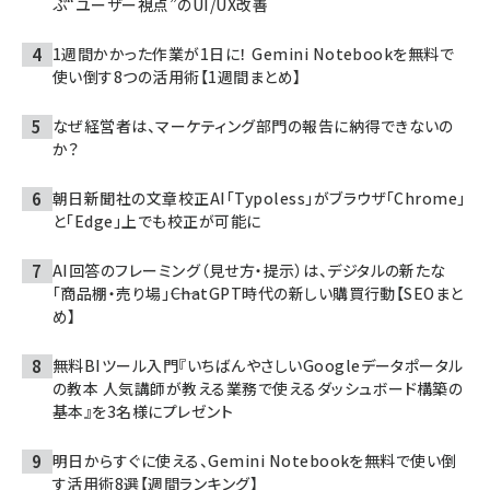
ぶ“ユーザー視点”のUI/UX改善
1週間かかった作業が1日に！ Gemini Notebookを無料で
使い倒す8つの活用術【1週間まとめ】
なぜ経営者は、マーケティング部門の報告に納得できないの
か？
朝日新聞社の文章校正AI「Typoless」がブラウザ「Chrome」
と「Edge」上でも校正が可能に
AI回答のフレーミング（見せ方・提示）は、デジタルの新たな
「商品棚・売り場」――ChatGPT時代の新しい購買行動【SEOまと
め】
無料BIツール入門『いちばんやさしいGoogleデータポータル
の教本 人気講師が教える業務で使えるダッシュボード構築の
基本』を3名様にプレゼント
明日からすぐに使える、Gemini Notebookを無料で使い倒
す活用術8選【週間ランキング】