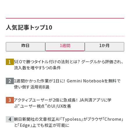
人気記事トップ10
昨日
1週間
1か月
SEOで勝つタイトル付けの法則とは？ グーグルから評価され、
流入数を増やす5つの条件
1週間かかった作業が1日に！ Gemini Notebookを無料で
使い倒す活用術8選
アクティブユーザーが2倍に急成長！ JA共済アプリに学
ぶ“ユーザー視点”のUI/UX改善
朝日新聞社の文章校正AI「Typoless」がブラウザ「Chrome」
と「Edge」上でも校正が可能に