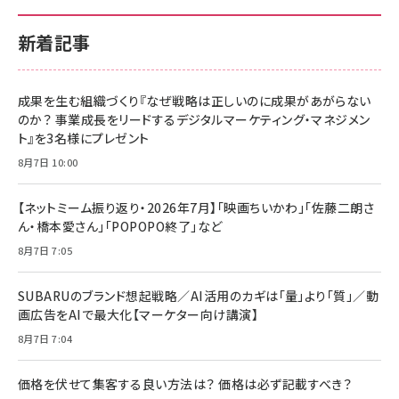
新着記事
成果を生む組織づくり『なぜ戦略は正しいのに成果があがらない
のか？ 事業成長をリードするデジタルマーケティング・マネジメン
ト』を3名様にプレゼント
8月7日 10:00
【ネットミーム振り返り・2026年7月】「映画ちいかわ」「佐藤二朗さ
ん・橋本愛さん」「POPOPO終了」など
8月7日 7:05
SUBARUのブランド想起戦略／AI活用のカギは「量」より「質」／動
画広告をAIで最大化【マーケター向け講演】
8月7日 7:04
価格を伏せて集客する良い方法は？ 価格は必ず記載すべき？