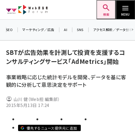
メ
Web担当者Forum
イ
検索
MENU
ン
コ
SEO
マーケティング／広告
AI
SNS
アクセス解析／データ分析
ン
テ
SBTが広告効果を計測して投資を支援するコ
ン
ンサルティングサービス「AdMetrics」開始
ツ
seo (3528)
に
事業戦略に応じた統計モデルを開発、データを基に客
ai (2811)
移
観的に分析して意思決定をサポート
動
youtube (2439)
山川 健（Web担 編集部）
note (2315)
2015年5月13日 17:24
セミナー (2308)
z世代 (1623)
優先するニュース提供元に追加
meo (1277)