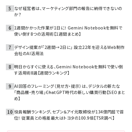
なぜ経営者は、マーケティング部門の報告に納得できないの
か？
1週間かかった作業が1日に！ Gemini Notebookを無料で
使い倒す8つの活用術【1週間まとめ】
デザイン提案が「2週間→2日に」 設立22年を迎えるWeb制作
会社のAI活用法
明日からすぐに使える、Gemini Notebookを無料で使い倒
す活用術8選【週間ランキング】
AI回答のフレーミング（見せ方・提示）は、デジタルの新たな
「商品棚・売り場」――ChatGPT時代の新しい購買行動【SEOまと
め】
役員報酬ランキング、セブン＆アイ元取締役が134億円超で首
位！ 従業員との格差最大はトヨタの100.9倍【TSR調べ】