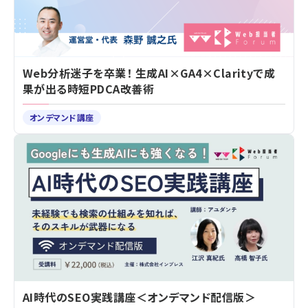
Web分析迷子を卒業！ 生成AI×GA4×Clarityで成
果が出る時短PDCA改善術
オンデマンド講座
AI時代のSEO実践講座＜オンデマンド配信版＞