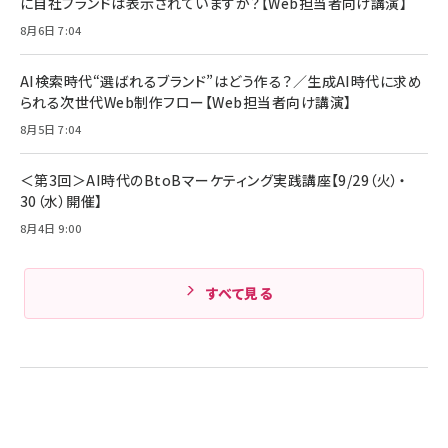
に自社ブランドは表示されていますか？【Web担当者向け講演】
￥1,980
ル ケース買い【6/30応募〆切! 黒ラベルビヤセラー
8月6日 7:04
キャンペーン】
Anker PowerLine III Flow USB-C & USB-C
ケーブル Anker絡まないケーブル 240W 結束バン
￥4,857
ド付き USB PD対応 シリコン素材採用 iPhone
AI検索時代“選ばれるブランド”はどう作る？／生成AI時代に求め
Amazonランキングをもっと見る
17 / 16 / 15 / Galaxy iPad Pro MacBook
￥1,890
られる次世代Web制作フロー【Web担当者向け講演】
Pro/Air 各種対応 (1.8m ミッドナイトブラック)
Amazonランキングをもっと見る
8月5日 7:04
Amazonランキングをもっと見る
＜第3回＞AI時代のBtoBマーケティング実践講座【9/29（火）・
30（水）開催】
8月4日 9:00
すべて見る