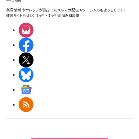
業界情報やナレッジが詰まったメルマガ配信やソーシャルもよろしくです！
姉妹サイトもぜひ：
ネッ担
・
ネッ担お悩み相談室
メルマガ
Facebook
X(エックス)
BlueSky
Googleニュース
RSS