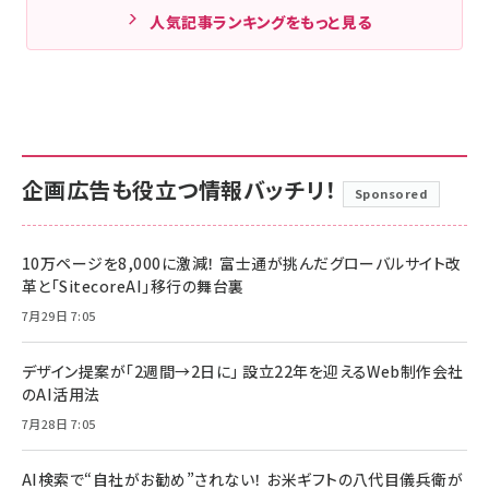
人気記事ランキングをもっと見る
企画広告も役立つ情報バッチリ！
Sponsored
10万ページを8,000に激減！ 富士通が挑んだグローバルサイト改
革と「SitecoreAI」移行の舞台裏
7月29日 7:05
デザイン提案が「2週間→2日に」 設立22年を迎えるWeb制作会社
のAI活用法
7月28日 7:05
AI検索で“自社がお勧め”されない！ お米ギフトの八代目儀兵衛が