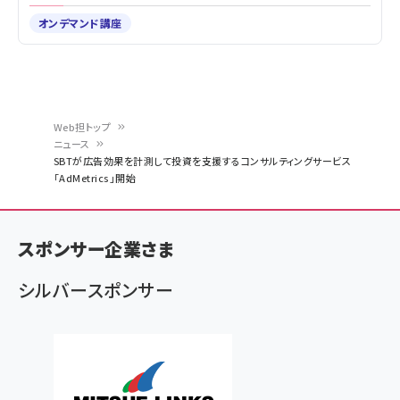
オンデマンド講座
Web担トップ
ニュース
パ
SBTが広告効果を計測して投資を支援するコンサルティングサービス
「AdMetrics」開始
ン
く
ず
スポンサー企業さま
シルバースポンサー