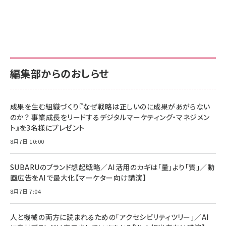
Amazon ビジネス・経済関連書籍 の売れ筋ランキン
Amazon 家電＆カメラ の売れ筋ランキング
Amazon パソコン・周辺機器 の売れ筋ランキング
グ
更新日時：2026/06/26 19:00
更新日時：2026/06/26 19:00
更新日時：2026/06/26 19:00
anan(アンアン)2026/07/01号 No.2501[魅せる
KIOXIA(キオクシア) 旧東芝メモリ microSD
KIOXIA(キオクシア) 旧東芝メモリ microSD
カラダ2026／宮舘涼太]
128GB UHS-I Class10 (最大読出速度
128GB UHS-I Class10 (最大読出速度
100MB/s) Nintendo Switch動作確認済 国内
100MB/s) Nintendo Switch動作確認済 国内
￥880
サポート正規品 メーカー保証5年 KLMEA128G
サポート正規品 メーカー保証5年 KLMEA128G
￥2,680
￥2,680
編集部からのおしらせ
anan(アンアン)2026/06/24号 No.2500増刊
スペシャルエディション[王道エンタメの矜持／
NIMASO ガラスフィルム iPhone 17 用 保護フィ
Amazon eギフトカード - Amazonロゴ - クラ
BTS]
ルム 強化ガラス 耐衝撃 高透過率 指紋防止 貼りや
シック
すい ガイド枠付き いPhone17 (6.3インチ) 対応
成果を生む組織づくり『なぜ戦略は正しいのに成果があがらない
￥1,100
￥5,000
2枚セット DSP25F1698
のか？ 事業成長をリードするデジタルマーケティング・マネジメン
￥1,599
ト』を3名様にプレゼント
anan(アンアン)2026/07/08号 No.2502[2026
Anker PowerLine III Flow USB-C & USB-C
年後半、あなたの恋と運命／山田涼介]
【New】Amazon Fire TV Stick HD | 手軽にスト
ケーブル Anker絡まないケーブル 240W 結束バン
8月7日 10:00
リーミングをはじめよう | ストリーミングメディアプ
ド付き USB PD対応 シリコン素材採用 iPhone
￥880
レイヤー
17 / 16 / 15 / Galaxy iPad Pro MacBook
￥1,890
Pro/Air 各種対応 (1.8m ミッドナイトブラック)
SUBARUのブランド想起戦略／AI活用のカギは「量」より「質」／動
￥6,980
画広告をAIで最大化【マーケター向け講演】
ママ投資家が育休中に１億貯めた株式投資
アサヒ飲料 モンスター エナジー 355ml×24本
￥1,870
8月7日 7:04
Anker Soundcore P31i (Bluetooth 6.1) 【完
￥4,192
全ワイヤレスイヤホン/アクティブノイズキャンセリ
ング/マルチポイント接続 / 最大50時間再生 / PSE
人と機械の両方に読まれるための「アクセシビリティツリー」／AI
組織の成果を最大化する ルールのデザイン
技術基準適合】ブラック
￥5,990
サッポロ 生ビール 黒ラベル 350ml 缶 24本 ビー