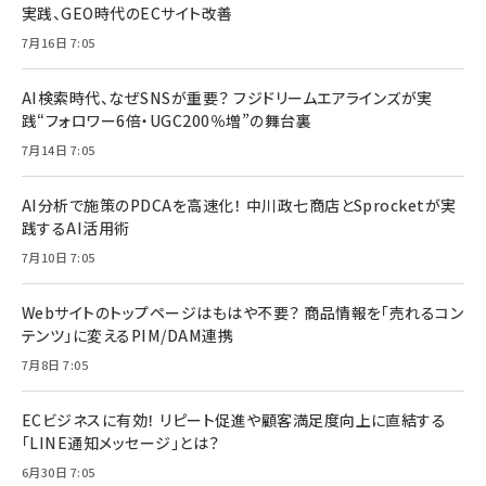
実践、GEO時代のECサイト改善
7月16日 7:05
AI検索時代、なぜSNSが重要？ フジドリームエアラインズが実
践“フォロワー6倍・UGC200％増”の舞台裏
7月14日 7:05
AI分析で施策のPDCAを高速化！ 中川政七商店とSprocketが実
践するAI活用術
7月10日 7:05
Webサイトのトップページはもはや不要？ 商品情報を「売れるコン
テンツ」に変えるPIM/DAM連携
7月8日 7:05
ECビジネスに有効！ リピート促進や顧客満足度向上に直結する
「LINE通知メッセージ」とは？
6月30日 7:05