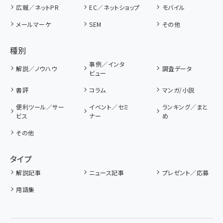
広報／ネットPR
EC／ネットショップ
モバイル
メールマーケ
SEM
その他
種別
事例／インタ
解説／ノウハウ
調査データ
ビュー
書評
コラム
マンガ/小説
便利ツール／サー
イベント／セミ
ランキング／まと
ビス
ナー
め
その他
タイプ
解説記事
ニュース記事
プレゼント／応募
用語集