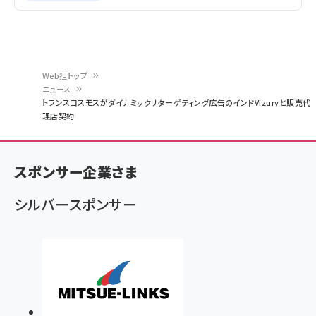
Web担トップ
ニュース
パ
トランスコスモスがダイナミックリターゲティング広告のインドVizuryと販売代
理店契約
ン
く
ず
スポンサー企業さま
シルバースポンサー