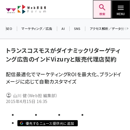
メ
Web担当者Forum
イ
検索
MENU
ン
コ
SEO
マーケティング／広告
AI
SNS
アクセス解析／データ分析
＼ 
ン
7月
テ
トランスコスモスがダイナミックリターゲティ
差
ン
ング広告のインドVizuryと販売代理店契約
▼
ツ
seo (3523)
に
配信最適化でマーケティングROIを最大化、ブランドイ
ai (2804)
移
メージに応じて自動カスタマイズ
動
youtube (2429)
山川 健（Web担 編集部）
note (2312)
2015年4月15日 16:35
セミナー (2303)
z世代 (1622)
優先するニュース提供元に追加
meo (1275)