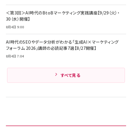
ビール ケース買い【6/30応募〆切! 黒ラベルビ
￥1,980
Anker PowerLine III Flow USB-C & USB-
ヤセラーキャンペーン】
C ケーブル Anker絡まないケーブル 240W 結
＜第3回＞AI時代のBtoBマーケティング実践講座【9/29（火）・
￥4,857
束バンド付き USB PD対応 シリコン素材採用
30（水）開催】
iPhone 17 / 16 / 15 / Galaxy iPad Pro
￥1,890
Amazonランキングをもっと見る
MacBook Pro/Air 各種対応 (1.8m ミッドナ
8月4日 9:00
イトブラック)
Amazonランキングをもっと見る
AI時代のSEOやデータ分析がわかる「生成AI×マーケティング
Amazonランキングをもっと見る
フォーラム 2026」講師の必読記事7選【8/27開催】
8月4日 7:04
すべて見る