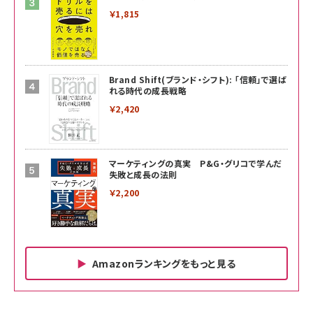
￥1,815
Brand Shift(ブランド・シフト): 「信頼」で選ば
れる時代の成長戦略
￥2,420
マーケティングの真実 P&G・グリコで学んだ
失敗と成長の法則
￥2,200
Amazonランキングをもっと見る
Amazon ビジネス・経済関連書籍 の売れ筋ランキン
Amazon 家電＆カメラ の売れ筋ランキング
Amazon パソコン・周辺機器 の売れ筋ランキング