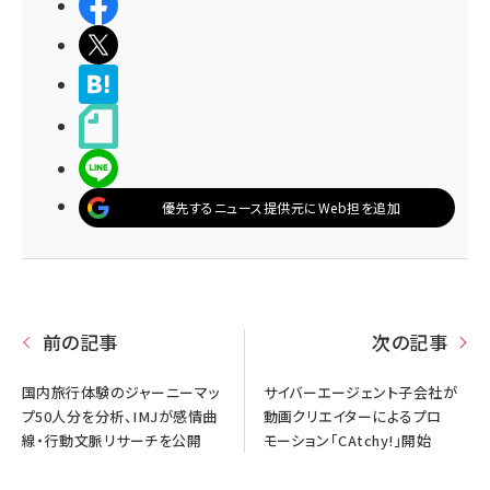
シェアする
ポストする
>ブクマする
noteで書く
LINEで送る
優先するニュース提供元にWeb担を追加
前の記事
次の記事
国内旅行体験のジャーニーマッ
サイバーエージェント子会社が
プ50人分を分析、IMJが感情曲
動画クリエイターによるプロ
線・行動文脈リサーチを公開
モーション「CAtchy!」開始