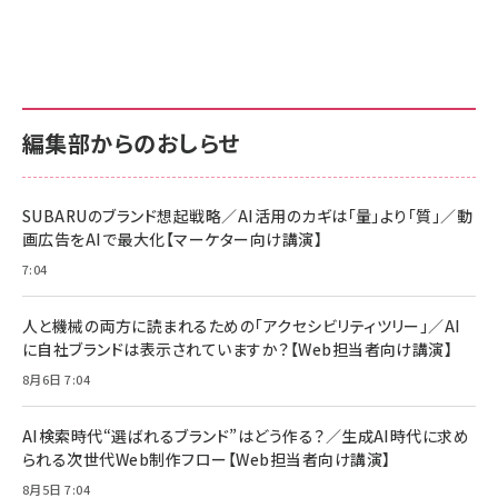
グ
更新日時：2026/06/26 19:00
更新日時：2026/06/26 19:00
更新日時：2026/06/26 19:00
anan(アンアン)2026/07/01号 No.2501[魅
KIOXIA(キオクシア) 旧東芝メモリ microSD
KIOXIA(キオクシア) 旧東芝メモリ microSD
せるカラダ2026／宮舘涼太]
128GB UHS-I Class10 (最大読出速度
128GB UHS-I Class10 (最大読出速度
100MB/s) Nintendo Switch動作確認済 国
100MB/s) Nintendo Switch動作確認済 国
￥880
内サポート正規品 メーカー保証5年
内サポート正規品 メーカー保証5年
￥2,680
￥2,680
KLMEA128G
KLMEA128G
編集部からのおしらせ
anan(アンアン)2026/06/24号 No.2500増
刊 スペシャルエディション[王道エンタメの矜
NIMASO ガラスフィルム iPhone 17 用 保護
Amazon eギフトカード - Amazonロゴ - ク
持／BTS]
フィルム 強化ガラス 耐衝撃 高透過率 指紋防
ラシック
止 貼りやすい ガイド枠付き いPhone17 (6.3
SUBARUのブランド想起戦略／AI活用のカギは「量」より「質」／動
￥1,100
￥5,000
インチ) 対応 2枚セット DSP25F1698
画広告をAIで最大化【マーケター向け講演】
￥1,599
7:04
anan(アンアン)2026/07/08号
Anker PowerLine III Flow USB-C & USB-
No.2502[2026年後半、あなたの恋と運命／山
【New】Amazon Fire TV Stick HD | 手軽に
C ケーブル Anker絡まないケーブル 240W 結
田涼介]
ストリーミングをはじめよう | ストリーミングメ
束バンド付き USB PD対応 シリコン素材採用
人と機械の両方に読まれるための「アクセシビリティツリー」／AI
ディアプレイヤー
iPhone 17 / 16 / 15 / Galaxy iPad Pro
￥880
￥1,890
MacBook Pro/Air 各種対応 (1.8m ミッドナ
に自社ブランドは表示されていますか？【Web担当者向け講演】
￥6,980
イトブラック)
8月6日 7:04
ママ投資家が育休中に１億貯めた株式投資
アサヒ飲料 モンスター エナジー 355ml×24
Anker Soundcore P31i (Bluetooth 6.1)
本
￥1,870
【完全ワイヤレスイヤホン/アクティブノイズキャ
AI検索時代“選ばれるブランド”はどう作る？／生成AI時代に求め
￥4,192
ンセリング/マルチポイント接続 / 最大50時間
られる次世代Web制作フロー【Web担当者向け講演】
再生 / PSE技術基準適合】ブラック
￥5,990
組織の成果を最大化する ルールのデザイン
サッポロ 生ビール 黒ラベル 350ml 缶 24本
8月5日 7:04