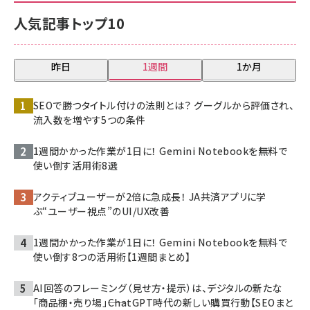
人気記事トップ10
昨日
1週間
1か月
SEOで勝つタイトル付けの法則とは？ グーグルから評価され、
流入数を増やす5つの条件
1週間かかった作業が1日に！ Gemini Notebookを無料で
使い倒す活用術8選
アクティブユーザーが2倍に急成長！ JA共済アプリに学
ぶ“ユーザー視点”のUI/UX改善
1週間かかった作業が1日に！ Gemini Notebookを無料で
使い倒す8つの活用術【1週間まとめ】
AI回答のフレーミング（見せ方・提示）は、デジタルの新たな
「商品棚・売り場」――ChatGPT時代の新しい購買行動【SEOまと