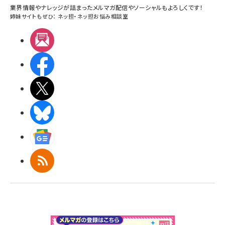
業界情報やナレッジが詰まったメルマガ配信やソーシャルもよろしくです！
姉妹サイトもぜひ：
ネッ担
・
ネッ担お悩み相談室
メルマガ
Facebook
X(エックス)
BlueSky
Googleニュース
RSS