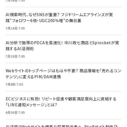
AI検索時代、なぜSNSが重要？ フジドリームエアラインズが実
践“フォロワー6倍・UGC200％増”の舞台裏
7月14日 7:05
AI分析で施策のPDCAを高速化！ 中川政七商店とSprocketが実
践するAI活用術
7月10日 7:05
Webサイトのトップページはもはや不要？ 商品情報を「売れるコン
テンツ」に変えるPIM/DAM連携
7月8日 7:05
ECビジネスに有効！ リピート促進や顧客満足度向上に直結する
「LINE通知メッセージ」とは？
6月30日 7:05
AI活用でWebサイトを優秀な営業担当者へ。BtoBサイト制作「5