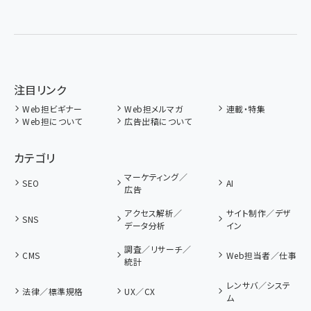
注目リンク
Web担ビギナー
Web担メルマガ
連載・特集
Web担について
広告出稿について
カテゴリ
マーケティング／
SEO
AI
広告
アクセス解析／
サイト制作／デザ
SNS
データ分析
イン
調査／リサーチ／
CMS
Web担当者／仕事
統計
レンサバ／システ
法律／標準規格
UX／CX
ム