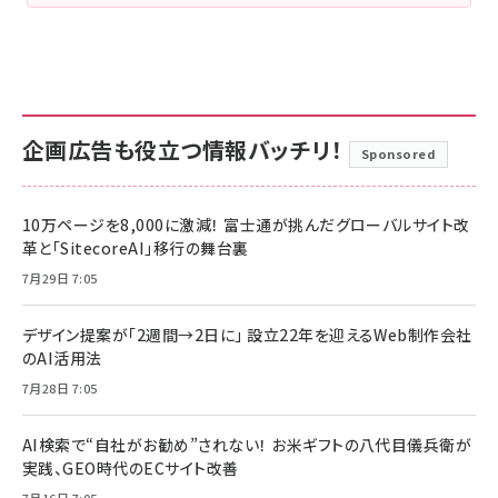
企画広告も役立つ情報バッチリ！
Sponsored
10万ページを8,000に激減！ 富士通が挑んだグローバルサイト改
革と「SitecoreAI」移行の舞台裏
7月29日 7:05
デザイン提案が「2週間→2日に」 設立22年を迎えるWeb制作会社
のAI活用法
7月28日 7:05
AI検索で“自社がお勧め”されない！ お米ギフトの八代目儀兵衛が
実践、GEO時代のECサイト改善
7月16日 7:05