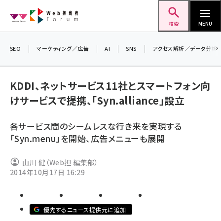
メ
Web担当者Forum
イ
検索
MENU
ン
コ
SEO
マーケティング／広告
AI
SNS
アクセス解析／データ分析
ン
＼ 
生
テ
KDDI、ネットサービス11社とスマートフォン向
るセ
ン
けサービスで提携、「Syn.alliance」設立
20
ツ
seo (3532)
▼
に
各サービス間のシームレスな行き来を実現する
ai (2814)
移
「Syn.menu」を開始、広告メニューも展開
動
youtube (2441)
山川 健（Web担 編集部）
note (2317)
2014年10月17日 16:29
セミナー (2310)
z世代 (1623)
優先するニュース提供元に追加
meo (1277)