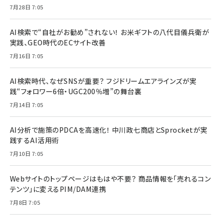
7月28日 7:05
AI検索で“自社がお勧め”されない！ お米ギフトの八代目儀兵衛が
実践、GEO時代のECサイト改善
7月16日 7:05
AI検索時代、なぜSNSが重要？ フジドリームエアラインズが実
践“フォロワー6倍・UGC200％増”の舞台裏
7月14日 7:05
AI分析で施策のPDCAを高速化！ 中川政七商店とSprocketが実
践するAI活用術
7月10日 7:05
Webサイトのトップページはもはや不要？ 商品情報を「売れるコン
テンツ」に変えるPIM/DAM連携
7月8日 7:05