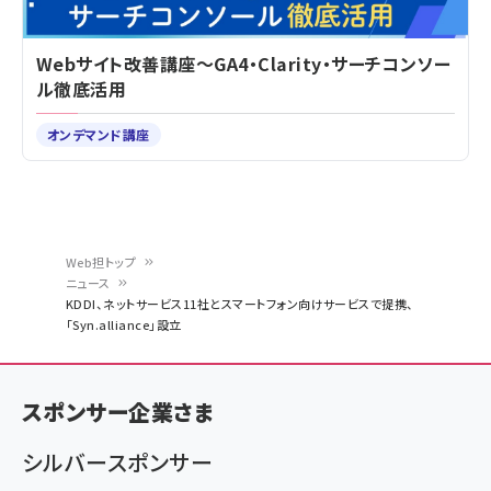
Webサイト改善講座～GA4・Clarity・サーチコンソー
ル徹底活用
オンデマンド講座
Web担トップ
ニュース
パ
KDDI、ネットサービス11社とスマートフォン向けサービスで提携、
「Syn.alliance」設立
ン
く
ず
スポンサー企業さま
シルバースポンサー