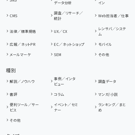
データ分析
イン
調査／リサーチ／
CMS
Web担当者／仕事
統計
レンサバ／システ
法律／標準規格
UX／CX
ム
広報／ネットPR
EC／ネットショップ
モバイル
メールマーケ
SEM
その他
種別
事例／インタ
解説／ノウハウ
調査データ
ビュー
書評
コラム
マンガ/小説
便利ツール／サー
イベント／セミ
ランキング／まと
ビス
ナー
め
その他