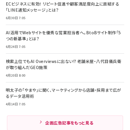
ECビジネスに有効！ リピート促進や顧客満足度向上に直結する
「LINE通知メッセージ」とは？
6月30日 7:05
AI活用でWebサイトを優秀な営業担当者へ。BtoBサイト制作「5
つの新基準」とは？
6月24日 7:05
検索上位でもAI Overviewsに出ない!? 老舗米屋・八代目儀兵衛
が取り組んだGEO施策
4月20日 8:00
明太子の「やまや」に聞く、マーケティングから店舗・採用まで広が
るデータ活用術
4月14日 7:05
企画広告記事をもっと見る