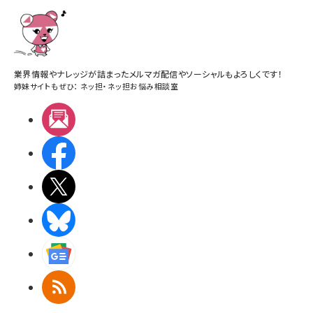
業界情報やナレッジが詰まったメルマガ配信やソーシャルもよろしくです！
姉妹サイトもぜひ：
ネッ担
・
ネッ担お悩み相談室
メルマガ
Facebook
X(エックス)
BlueSky
Googleニュース
RSS