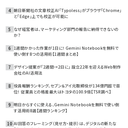
朝日新聞社の文章校正AI「Typoless」がブラウザ「Chrome」
と「Edge」上でも校正が可能に
なぜ経営者は、マーケティング部門の報告に納得できないの
か？
1週間かかった作業が1日に！ Gemini Notebookを無料で
使い倒す8つの活用術【1週間まとめ】
デザイン提案が「2週間→2日に」 設立22年を迎えるWeb制作
会社のAI活用法
役員報酬ランキング、セブン＆アイ元取締役が134億円超で首
位！ 従業員との格差最大はトヨタの100.9倍【TSR調べ】
明日からすぐに使える、Gemini Notebookを無料で使い倒
す活用術8選【週間ランキング】
AI回答のフレーミング（見せ方・提示）は、デジタルの新たな