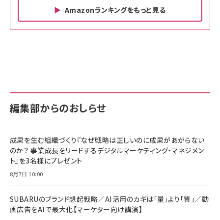
Amazonランキングをもっと見る
Amazon ビジネス・経済関連書籍 の売れ筋ランキン
Amazon 家電＆カメラ の売れ筋ランキング
Amazon パソコン・周辺機器 の売れ筋ランキング
グ
更新日時：2026/06/26 19:00
更新日時：2026/06/26 19:00
更新日時：2026/06/26 19:00
anan(アンアン)2026/07/01号 No.2501[魅
KIOXIA(キオクシア) 旧東芝メモリ microSD
KIOXIA(キオクシア) 旧東芝メモリ microSD
せるカラダ2026／宮舘涼太]
128GB UHS-I Class10 (最大読出速度
128GB UHS-I Class10 (最大読出速度
100MB/s) Nintendo Switch動作確認済 国
100MB/s) Nintendo Switch動作確認済 国
￥880
内サポート正規品 メーカー保証5年
内サポート正規品 メーカー保証5年
￥2,680
￥2,680
KLMEA128G
KLMEA128G
編集部からのおしらせ
anan(アンアン)2026/06/24号 No.2500増
刊 スペシャルエディション[王道エンタメの矜
NIMASO ガラスフィルム iPhone 17 用 保護
Amazon eギフトカード - Amazonロゴ - ク
持／BTS]
フィルム 強化ガラス 耐衝撃 高透過率 指紋防
ラシック
止 貼りやすい ガイド枠付き いPhone17 (6.3
成果を生む組織づくり『なぜ戦略は正しいのに成果があがらない
￥1,100
￥5,000
インチ) 対応 2枚セット DSP25F1698
のか？ 事業成長をリードするデジタルマーケティング・マネジメン
￥1,599
ト』を3名様にプレゼント
anan(アンアン)2026/07/08号
Anker PowerLine III Flow USB-C & USB-
No.2502[2026年後半、あなたの恋と運命／山
【New】Amazon Fire TV Stick HD | 手軽に
C ケーブル Anker絡まないケーブル 240W 結
8月7日 10:00
田涼介]
ストリーミングをはじめよう | ストリーミングメ
束バンド付き USB PD対応 シリコン素材採用
ディアプレイヤー
iPhone 17 / 16 / 15 / Galaxy iPad Pro
￥880
￥1,890
MacBook Pro/Air 各種対応 (1.8m ミッドナ
SUBARUのブランド想起戦略／AI活用のカギは「量」より「質」／動
￥6,980
イトブラック)
画広告をAIで最大化【マーケター向け講演】
ママ投資家が育休中に１億貯めた株式投資
アサヒ飲料 モンスター エナジー 355ml×24