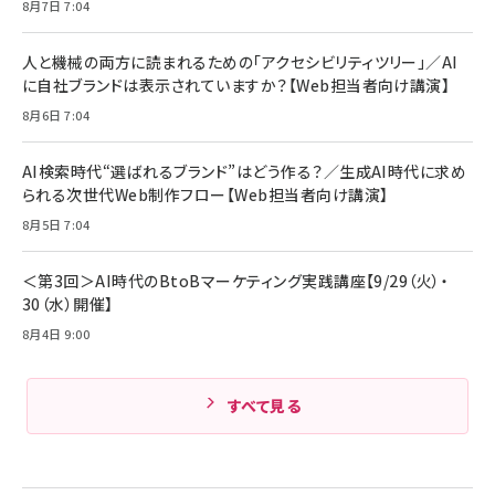
8月7日 7:04
Anker Soundcore P31i (Bluetooth 6.1)
本
￥1,870
【完全ワイヤレスイヤホン/アクティブノイズキャ
￥4,192
ンセリング/マルチポイント接続 / 最大50時間
人と機械の両方に読まれるための「アクセシビリティツリー」／AI
再生 / PSE技術基準適合】ブラック
￥5,990
組織の成果を最大化する ルールのデザイン
に自社ブランドは表示されていますか？【Web担当者向け講演】
サッポロ 生ビール 黒ラベル 350ml 缶 24本
ビール ケース買い【6/30応募〆切! 黒ラベルビ
￥1,980
8月6日 7:04
Anker PowerLine III Flow USB-C & USB-
ヤセラーキャンペーン】
C ケーブル Anker絡まないケーブル 240W 結
￥4,857
束バンド付き USB PD対応 シリコン素材採用
AI検索時代“選ばれるブランド”はどう作る？／生成AI時代に求め
iPhone 17 / 16 / 15 / Galaxy iPad Pro
￥1,890
られる次世代Web制作フロー【Web担当者向け講演】
Amazonランキングをもっと見る
MacBook Pro/Air 各種対応 (1.8m ミッドナ
イトブラック)
8月5日 7:04
Amazonランキングをもっと見る
Amazonランキングをもっと見る
＜第3回＞AI時代のBtoBマーケティング実践講座【9/29（火）・
30（水）開催】
8月4日 9:00
すべて見る