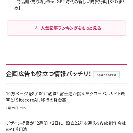
「商品棚・売り場」――ChatGPT時代の新しい購買行動【SEOまと
め】
人気記事ランキングをもっと見る
企画広告も役立つ情報バッチリ！
Sponsored
10万ページを8,000に激減！ 富士通が挑んだグローバルサイト改
革と「SitecoreAI」移行の舞台裏
7月29日 7:05
デザイン提案が「2週間→2日に」 設立22年を迎えるWeb制作会社
のAI活用法