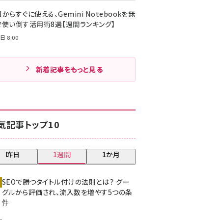
からすぐに使える、Gemini Notebookを無
で使い倒す活用術8選【週間ランキング】
日 8:00
新着記事をもっと見る
気記事トップ10
昨日
1週間
1か月
SEOで勝つタイトル付けの法則とは？ グー
グルから評価され、流入数を増やす5つの条
件