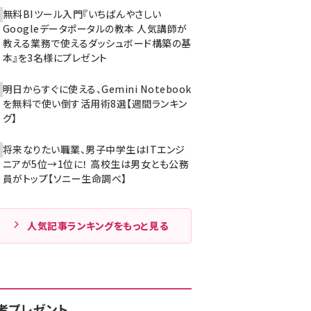
無料BIツール入門『いちばんやさしい
Googleデータポータルの教本 人気講師が
教える業務で使えるダッシュボード構築の基
本』を3名様にプレゼント
明日からすぐに使える、Gemini Notebook
を無料で使い倒す活用術8選【週間ランキン
グ】
将来なりたい職業、男子中学生はITエンジ
ニアが5位→1位に！ 高校生は男女とも公務
員がトップ【ソニー生命調べ】
人気記事ランキングをもっと見る
者プレゼント