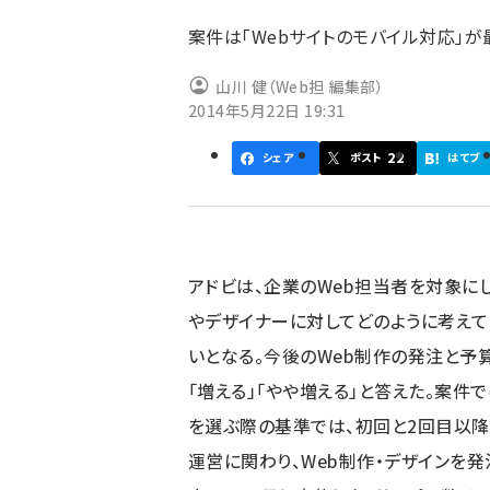
ず
案件は「Webサイトのモバイル対応」
山川 健（Web担 編集部）
2014年5月22日 19:31
22
シェア
ポスト
はてブ
アドビは、企業のWeb担当者を対象に
やデザイナーに対してどのように考えて
いとなる。今後のWeb制作の発注と予算
「増える」「やや増える」と答えた。案件
を選ぶ際の基準では、初回と2回目以降
運営に関わり、Web制作・デザインを