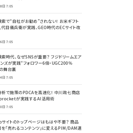
8日 7:05
I検索で“自社がお勧め”されない！ お米ギフト
八代目儀兵衛が実践、GEO時代のECサイト改
6日 7:05
検索時代、なぜSNSが重要？ フジドリームエア
ンズが実践“フォロワー6倍・UGC200％
”の舞台裏
4日 7:05
I分析で施策のPDCAを高速化！ 中川政七商店
procketが実践するAI活用術
0日 7:05
ebサイトのトップページはもはや不要？ 商品
を「売れるコンテンツ」に変えるPIM/DAM連