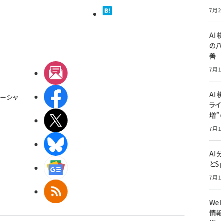
7月2
A
の
善
7月1
メルマガ
AI
Facebook
ーシャ
ライ
増
X(エックス)
7月1
BlueSky
A
とS
Googleニュース
7月1
RSS
W
情報