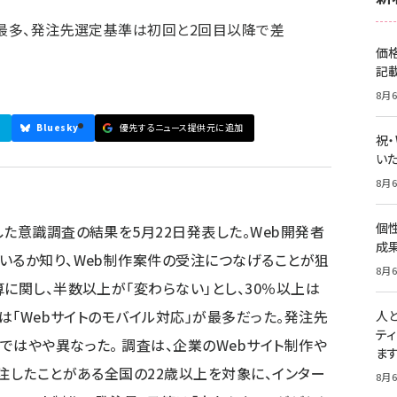
が最多、発注先選定基準は初回と2回目以降で差
価
記
8月6
Bluesky
優先するニュース提供元に追加
祝
いた
8月6
個
した意識調査の結果を5月22日発表した。Web開発者
成
いるか知り、Web制作案件の受注につなげることが狙
8月6
に関し、半数以上が「変わらない」とし、30％以上は
では「Webサイトのモバイル対応」が最多だった。発注先
人
テ
ではやや異なった。 調査は、企業のWebサイト制作や
ま
発注したことがある全国の22歳以上を対象に、インター
8月6