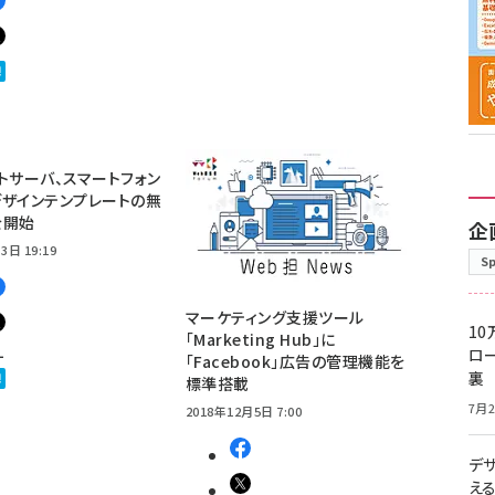
トサーバ、スマートフォン
ザインテンプレートの無
を開始
企
3日 19:19
S
マーケティング支援ツール
10
「Marketing Hub」に
1
ロー
「Facebook」広告の管理機能を
裏
標準搭載
7月2
2018年12月5日 7:00
デ
え