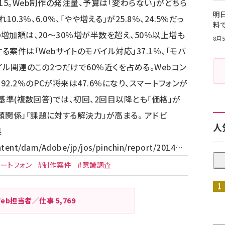
15。Web制作の発注量、予算は「変わらない」がどちら
明日
0.3％、6.0％、「やや増える」が25.8％、24.5％だっ
料
の増加額は、20～30％増が半数を超え、50％以上増も
8月5
る案件は「Webサイトのモバイル対応」37.1％、「モバ
イル関連のこの2つだけで60％近くを占める。Webコン
2.2％のPCが将来は47.6％になり、スマートフォンが
定基準(複数回答)では、初回、2回目以降とも「価格」が
関係」「課題に対する解決力」が高まる。 アドビ
人
果
ent/dam/Adobe/jp/jos/pinchin/report/2014…
マートフォン
#制作案件
#意識調査
Web担当者／仕事
5,769