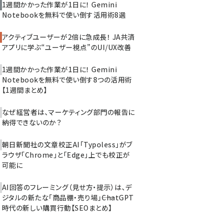
1週間かかった作業が1日に！ Gemini
Notebookを無料で使い倒す活用術8選
アクティブユーザーが2倍に急成長！ JA共済
アプリに学ぶ“ユーザー視点”のUI/UX改善
1週間かかった作業が1日に！ Gemini
Notebookを無料で使い倒す8つの活用術
【1週間まとめ】
なぜ経営者は、マーケティング部門の報告に
納得できないのか？
朝日新聞社の文章校正AI「Typoless」がブ
ラウザ「Chrome」と「Edge」上でも校正が
可能に
AI回答のフレーミング（見せ方・提示）は、デ
ジタルの新たな「商品棚・売り場」――ChatGPT
時代の新しい購買行動【SEOまとめ】