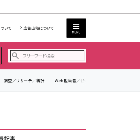
について
広告出稿について
MENU
調査／リサーチ／統計
Web担当者／仕事
法律／標準規格
seo (3524)
ai (2804)
youtube (2431)
note (2312)
セミナー (2306)
着記事