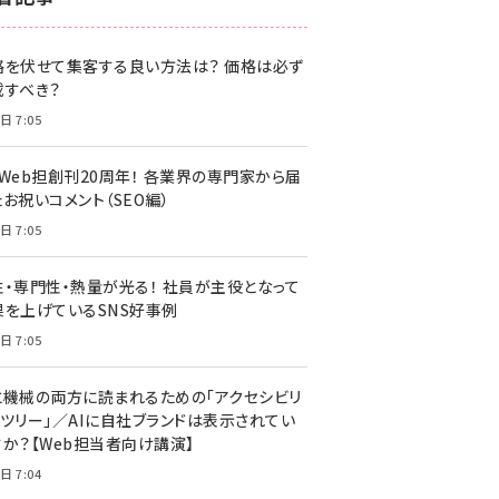
z世代 (1622)
格を伏せて集客する良い方法は？ 価格は必ず
meo (1275)
載すべき？
llmo (1163)
日 7:05
・Web担創刊20周年！ 各業界の専門家から届
お祝いコメント（SEO編）
日 7:05
性・専門性・熱量が光る！ 社員が主役となって
果を上げているSNS好事例
日 7:05
と機械の両方に読まれるための「アクセシビリ
ィツリー」／AIに自社ブランドは表示されてい
すか？【Web担当者向け講演】
日 7:04