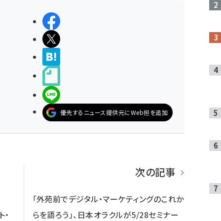
シェアする
ポストする
>ブクマする
noteで書く
LINEで送る
優先するニュース提供元にWeb担を追加
次の記事
「外苑前でデジタル・マーケティングのこれか
ト・
らを語ろう」、日本オラクルが5/28セミナー