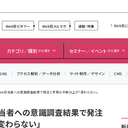
Forum
Web担
Web担ビギナー
Web担メルマガ
連載・特集
カテゴリ／種別
セミナー／イベント
から探す
から探す
SNS
アクセス解析／データ分析
サイト制作／デザイン
CMS
Web担当者への意識調査結果で発注と予算は半数以上が「変わらない」
担当者への意識調査結果で発注
変わらない」
新