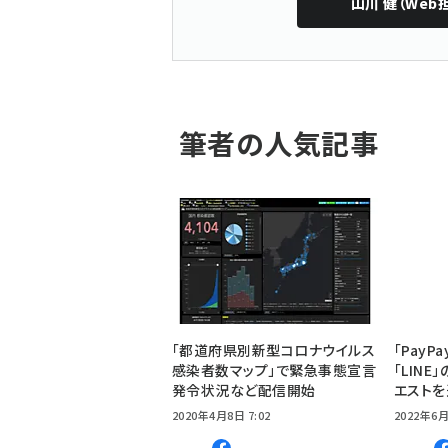
山川 健（Web
筆者の人気記事
「都道府県別新型コロナウイルス
「Pay
感染者数マップ」で緊急事態宣言
「LIN
発令状況など配信開始
エスト
2020年4月8日 7:02
2022年6月