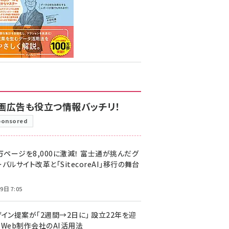
画広告も役立つ情報バッチリ！
ponsored
万ページを8,000に激減！ 富士通が挑んだグ
バルサイト改革と「SitecoreAI」移行の舞台
9日 7:05
ザイン提案が「2週間→2日に」 設立22年を迎
るWeb制作会社のAI活用法