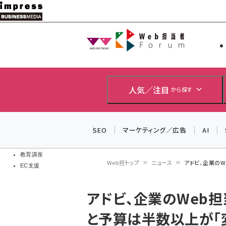
メ
イ
Web担当者
Web担当者
ン
EC担当者
コ
製品導入
ン
企業IT
ソフト開発
テ
人気／注目
から探す
IoT・AI
ン
DCクラウド
研究・調査
ツ
SEO
マーケティング／広告
AI
エネルギー
に
ドローン
移
教育講座
Web担トップ
ニュース
アドビ、企業の
EC支援
動
パ
アドビ、企業のWeb
ン
と予算は半数以上が「
く