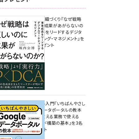
成果を生む組織づくり『なぜ戦略
は正しいのに成果があがらないの
か？ 事業成長をリードするデジタ
ルマーケティング・マネジメント』を
3名様にプレゼント
10:00
無料BIツール入門『いちばんやさし
いGoogleデータポータルの教本
人気講師が教える業務で使える
ダッシュボード構築の基本』を3名
様にプレゼント
7月31日 10:00