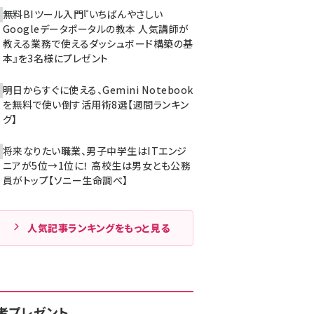
無料BIツール入門『いちばんやさしい
Googleデータポータルの教本 人気講師が
教える業務で使えるダッシュボード構築の基
本』を3名様にプレゼント
明日からすぐに使える、Gemini Notebook
を無料で使い倒す活用術8選【週間ランキン
グ】
将来なりたい職業、男子中学生はITエンジ
ニアが5位→1位に！ 高校生は男女とも公務
員がトップ【ソニー生命調べ】
人気記事ランキングをもっと見る
者プレゼント