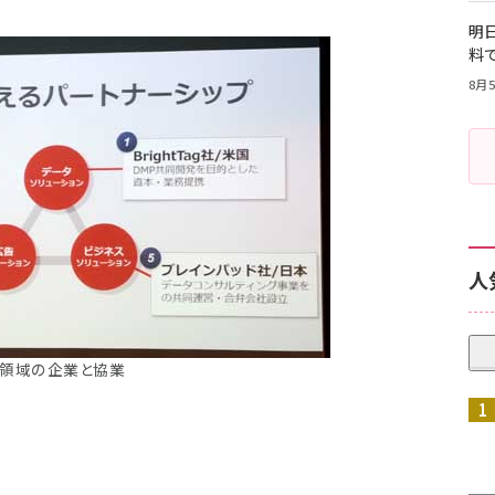
明日
料
8月5
人
領域の企業と協業