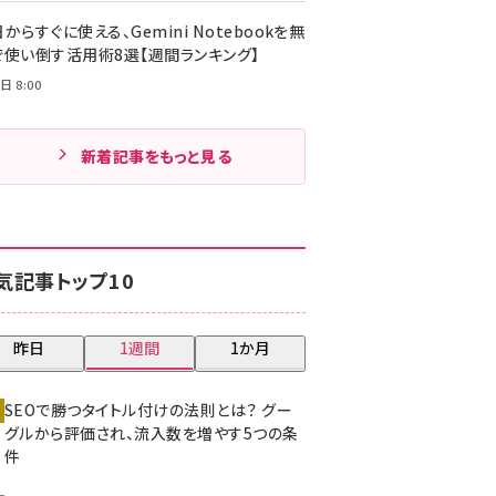
からすぐに使える、Gemini Notebookを無
で使い倒す活用術8選【週間ランキング】
日 8:00
新着記事をもっと見る
気記事トップ10
昨日
1週間
1か月
SEOで勝つタイトル付けの法則とは？ グー
グルから評価され、流入数を増やす5つの条
件