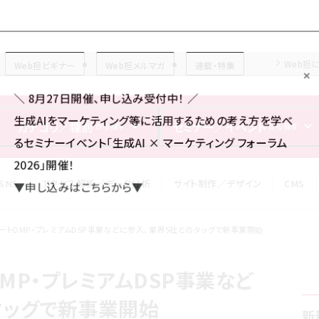
Forum
Web担
Web担ビギナー
Web担メルマガ
連載・特集
＼ 8月27日開催、申し込み受付中！ ／
生成AIをマーケティング等に活用するための考え方を学べ
カテゴリ／種別
セミナー／イベント
から探す
から探す
るセミナーイベント「生成AI × マーケティング フォーラム
2026」開催！
SNS
アクセス解析／データ分析
サイト制作／デザイン
CMS
▼申し込みはこちらから▼
ートDMP・プレミアムDSP事業などに参入、業界5社とのタッグで新事業開始
MP・プレミアムDSP事業など
タッグで新事業開始
新