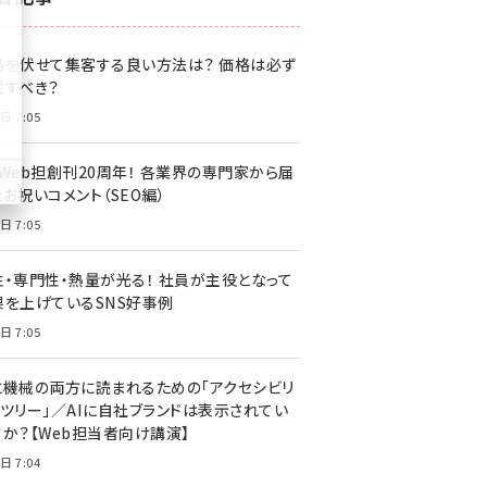
z世代 (1622)
格を伏せて集客する良い方法は？ 価格は必ず
meo (1275)
載すべき？
llmo (1163)
日 7:05
・Web担創刊20周年！ 各業界の専門家から届
お祝いコメント（SEO編）
日 7:05
性・専門性・熱量が光る！ 社員が主役となって
果を上げているSNS好事例
日 7:05
と機械の両方に読まれるための「アクセシビリ
ィツリー」／AIに自社ブランドは表示されてい
すか？【Web担当者向け講演】
日 7:04