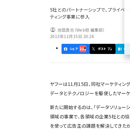
ず
5社とのパートナーシップで、プライベー
ティング事業に参入
池田真也（Web担 編集部）
2013年11月15日 20:26
219
73
シェア
ポスト
はて
ヤフーは11月15日、同社マーケティン
データとテクノロジーを駆使したマーケ
新たに開始するのは、「データソリューシ
領域の事業で、各領域の企業5社との協
を使って広告主の課題を解決してきたが