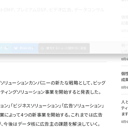
トDMP、プレミアムDSP、ビデオ広告、データコンサル
価
記
8月6
祝
45
ブ
Bluesky
優先するニュース提供元に追加
いた
8月6
個
成
グソリューションカンパニーの新たな戦略として、ビッグ
8月6
ティングソリューション事業を開始すると発表した。
人
ョン」「ビジネスソリューション」「広告ソリューション」
テ
ま
業によって4つの新事業を開始する。これまでは広告
8月6
、今後はデータ核に広告主の課題を解決していく。