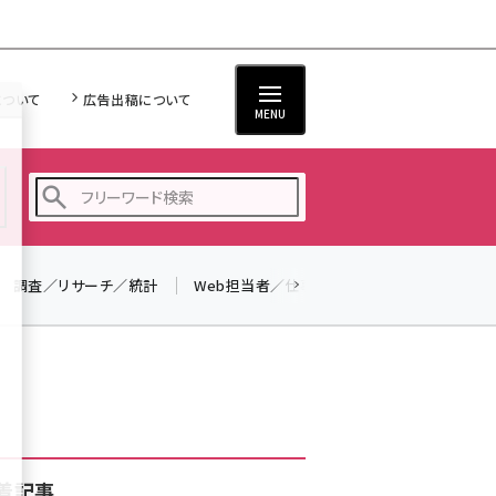
について
広告出稿について
MENU
調査／リサーチ／統計
Web担当者／仕事
法律／標準規格
seo (3526)
ai (2807)
youtube (2434)
note (2312)
セミナー (2307)
着記事