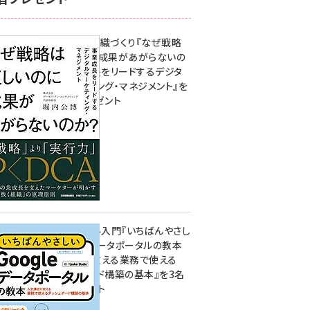
成果を生む組織づくり『なぜ戦略
は正しいのに成果があがらないの
か？ 事業成長をリードするデジタ
ルマーケティング・マネジメント』を
3名様にプレゼント
8月7日 10:00
無料BIツール入門『いちばんやさし
いGoogleデータポータルの教本
人気講師が教える業務で使える
ダッシュボード構築の基本』を3名
様にプレゼント
7月31日 10:00