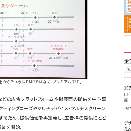
企
S
から2つめはDMPではなく「プレミアムDSP」
10
ロー
などの広告プラットフォームや掲載面の提供を中心事
裏
ケティングニーズやマルチデバイス・マルチスクリーン
7月2
するため、提供価値を再定義し、広告枠の提供にとど
デ
事業を開始。
え