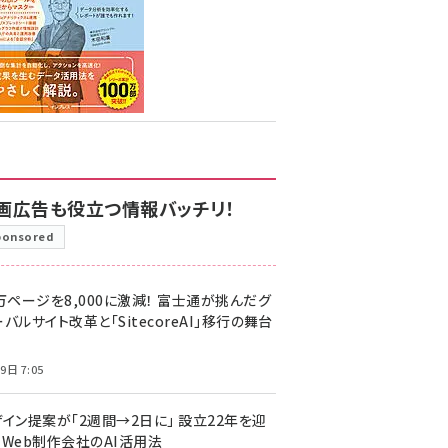
画広告も役立つ情報バッチリ！
ponsored
万ページを8,000に激減！ 富士通が挑んだグ
バルサイト改革と「SitecoreAI」移行の舞台
9日 7:05
ザイン提案が「2週間→2日に」 設立22年を迎
るWeb制作会社のAI活用法