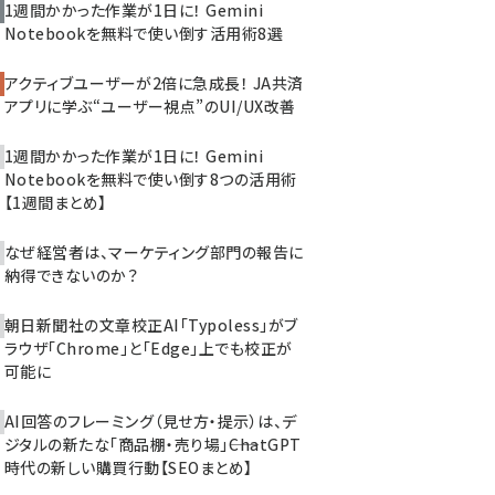
1週間かかった作業が1日に！ Gemini
Notebookを無料で使い倒す活用術8選
アクティブユーザーが2倍に急成長！ JA共済
アプリに学ぶ“ユーザー視点”のUI/UX改善
1週間かかった作業が1日に！ Gemini
Notebookを無料で使い倒す8つの活用術
【1週間まとめ】
なぜ経営者は、マーケティング部門の報告に
納得できないのか？
朝日新聞社の文章校正AI「Typoless」がブ
ラウザ「Chrome」と「Edge」上でも校正が
可能に
AI回答のフレーミング（見せ方・提示）は、デ
ジタルの新たな「商品棚・売り場」――ChatGPT
時代の新しい購買行動【SEOまとめ】