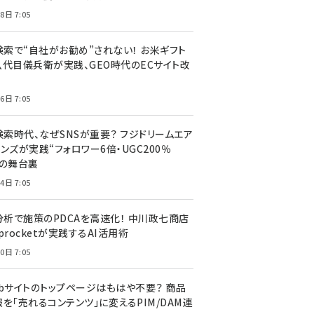
8日 7:05
I検索で“自社がお勧め”されない！ お米ギフト
八代目儀兵衛が実践、GEO時代のECサイト改
6日 7:05
検索時代、なぜSNSが重要？ フジドリームエア
ンズが実践“フォロワー6倍・UGC200％
”の舞台裏
4日 7:05
I分析で施策のPDCAを高速化！ 中川政七商店
procketが実践するAI活用術
0日 7:05
ebサイトのトップページはもはや不要？ 商品
を「売れるコンテンツ」に変えるPIM/DAM連