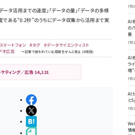
7月2
データ活用までの速度」「データの量」「データの多様
である“0.2秒”のうちにデータ収集から活用まで実
A
の
善
7月1
#スマートフォン
#タグ
#データサイエンティスト
デオ広告
AI
ライ
増
ーケティング／広告
14,121
7月1
A
シェアする
とS
7月1
ポストする
>ブクマする
W
情報
noteで書く