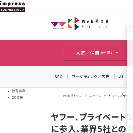
メ
イ
Web担当者
Web担当者
ン
EC担当者
コ
製品導入
ン
企業IT
ソフト開発
テ
人気／注目
から探す
IoT・AI
ン
DCクラウド
研究・調査
ツ
SEO
マーケティング／広告
AI
エネルギー
に
ドローン
移
教育講座
Web担トップ
ニュース
ヤフー、プライベ
EC支援
動
パ
ヤフー、プライベートD
ン
に参入、業界5社との
く