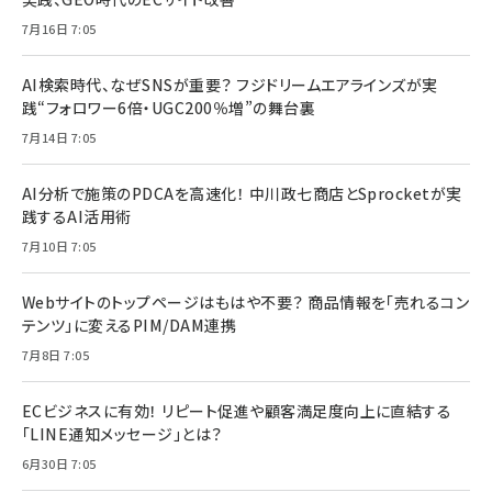
7月16日 7:05
AI検索時代、なぜSNSが重要？ フジドリームエアラインズが実
践“フォロワー6倍・UGC200％増”の舞台裏
7月14日 7:05
AI分析で施策のPDCAを高速化！ 中川政七商店とSprocketが実
践するAI活用術
7月10日 7:05
Webサイトのトップページはもはや不要？ 商品情報を「売れるコン
テンツ」に変えるPIM/DAM連携
7月8日 7:05
ECビジネスに有効！ リピート促進や顧客満足度向上に直結する
「LINE通知メッセージ」とは？
6月30日 7:05