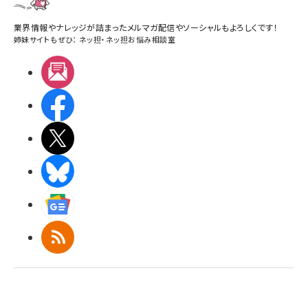
業界情報やナレッジが詰まったメルマガ配信やソーシャルもよろしくです！
姉妹サイトもぜひ：
ネッ担
・
ネッ担お悩み相談室
メルマガ
Facebook
X(エックス)
BlueSky
Googleニュース
RSS