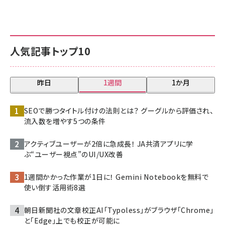
人気記事トップ10
昨日
1週間
1か月
SEOで勝つタイトル付けの法則とは？ グーグルから評価され、
流入数を増やす5つの条件
アクティブユーザーが2倍に急成長！ JA共済アプリに学
ぶ“ユーザー視点”のUI/UX改善
1週間かかった作業が1日に！ Gemini Notebookを無料で
使い倒す活用術8選
朝日新聞社の文章校正AI「Typoless」がブラウザ「Chrome」
と「Edge」上でも校正が可能に