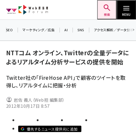
メ
Web担当者Forum
イ
検索
MENU
ン
コ
SEO
マーケティング／広告
AI
SNS
アクセス解析／データ分析
＼ 
ン
生成
テ
NTTコム オンライン、Twitterの全量データに
るセ
ン
よるリアルタイム分析サービスの提供を開始
202
ツ
seo (3541)
▼申
に
Twitter社の「FireHose API」で顧客のツイートを取
ai (2827)
移
得し、リアルタイムに把握・分析
動
youtube (2449)
岩佐 義人（Web担 編集部）
note (2323)
2012年10月17日 8:57
セミナー (2318)
z世代 (1632)
優先するニュース提供元に追加
meo (1282)