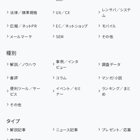
レンサバ／システ
法律／標準規格
UX／CX
ム
広報／ネットPR
EC／ネットショップ
モバイル
メールマーケ
SEM
その他
種別
事例／インタ
解説／ノウハウ
調査データ
ビュー
書評
コラム
マンガ/小説
便利ツール／サー
イベント／セミ
ランキング／まと
ビス
ナー
め
その他
タイプ
解説記事
ニュース記事
プレゼント／応募