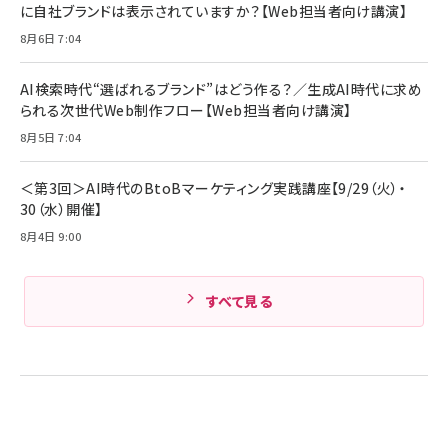
￥5,990
組織の成果を最大化する ルールのデザイン
に自社ブランドは表示されていますか？【Web担当者向け講演】
サッポロ 生ビール 黒ラベル 350ml 缶 24本
ビール ケース買い【6/30応募〆切! 黒ラベルビ
￥1,980
8月6日 7:04
Anker PowerLine III Flow USB-C & USB-
ヤセラーキャンペーン】
C ケーブル Anker絡まないケーブル 240W 結
￥4,857
束バンド付き USB PD対応 シリコン素材採用
AI検索時代“選ばれるブランド”はどう作る？／生成AI時代に求め
iPhone 17 / 16 / 15 / Galaxy iPad Pro
￥1,890
られる次世代Web制作フロー【Web担当者向け講演】
Amazonランキングをもっと見る
MacBook Pro/Air 各種対応 (1.8m ミッドナ
イトブラック)
8月5日 7:04
Amazonランキングをもっと見る
Amazonランキングをもっと見る
＜第3回＞AI時代のBtoBマーケティング実践講座【9/29（火）・
30（水）開催】
8月4日 9:00
すべて見る