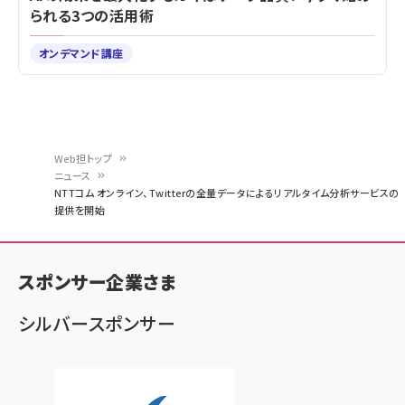
られる3つの活用術
オンデマンド講座
Web担トップ
ニュース
パ
NTTコム オンライン、Twitterの全量データによるリアルタイム分析サービスの
提供を開始
ン
く
ず
スポンサー企業さま
シルバースポンサー