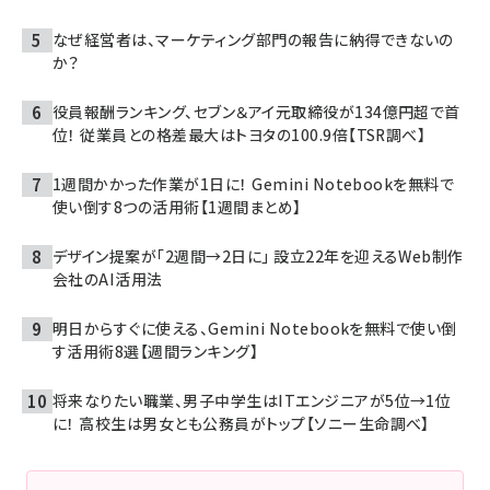
なぜ経営者は、マーケティング部門の報告に納得できないの
か？
役員報酬ランキング、セブン＆アイ元取締役が134億円超で首
位！ 従業員との格差最大はトヨタの100.9倍【TSR調べ】
1週間かかった作業が1日に！ Gemini Notebookを無料で
使い倒す8つの活用術【1週間まとめ】
デザイン提案が「2週間→2日に」 設立22年を迎えるWeb制作
会社のAI活用法
明日からすぐに使える、Gemini Notebookを無料で使い倒
す活用術8選【週間ランキング】
将来なりたい職業、男子中学生はITエンジニアが5位→1位
に！ 高校生は男女とも公務員がトップ【ソニー生命調べ】