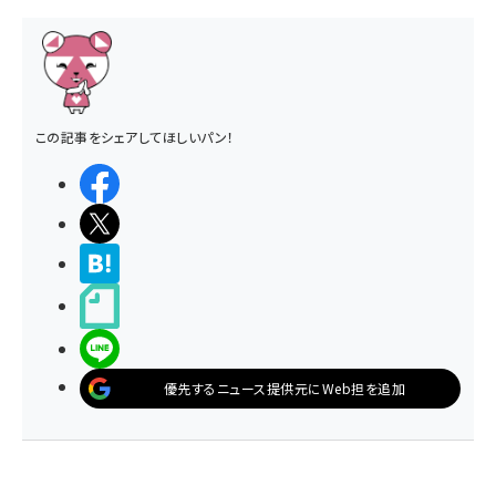
この記事をシェアしてほしいパン！
シェアする
ポストする
>ブクマする
noteで書く
LINEで送る
優先するニュース提供元にWeb担を追加