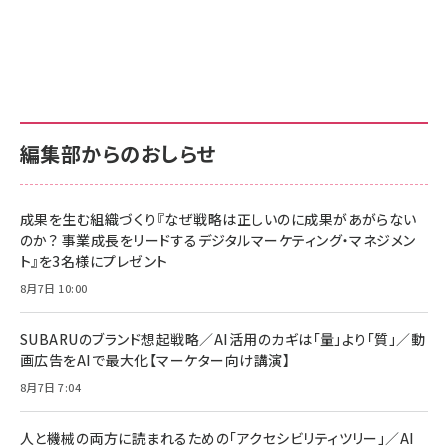
Amazon ビジネス・経済関連書籍 の売れ筋ランキン
Amazon 家電＆カメラ の売れ筋ランキング
Amazon パソコン・周辺機器 の売れ筋ランキング
グ
更新日時：2026/06/26 19:00
更新日時：2026/06/26 19:00
更新日時：2026/06/26 19:00
anan(アンアン)2026/07/01号 No.2501[魅
KIOXIA(キオクシア) 旧東芝メモリ microSD
KIOXIA(キオクシア) 旧東芝メモリ microSD
せるカラダ2026／宮舘涼太]
128GB UHS-I Class10 (最大読出速度
128GB UHS-I Class10 (最大読出速度
100MB/s) Nintendo Switch動作確認済 国
100MB/s) Nintendo Switch動作確認済 国
￥880
内サポート正規品 メーカー保証5年
内サポート正規品 メーカー保証5年
￥2,680
￥2,680
KLMEA128G
KLMEA128G
編集部からのおしらせ
anan(アンアン)2026/06/24号 No.2500増
刊 スペシャルエディション[王道エンタメの矜
NIMASO ガラスフィルム iPhone 17 用 保護
Amazon eギフトカード - Amazonロゴ - ク
持／BTS]
フィルム 強化ガラス 耐衝撃 高透過率 指紋防
ラシック
止 貼りやすい ガイド枠付き いPhone17 (6.3
成果を生む組織づくり『なぜ戦略は正しいのに成果があがらない
￥1,100
￥5,000
インチ) 対応 2枚セット DSP25F1698
のか？ 事業成長をリードするデジタルマーケティング・マネジメン
￥1,599
ト』を3名様にプレゼント
anan(アンアン)2026/07/08号
Anker PowerLine III Flow USB-C & USB-
No.2502[2026年後半、あなたの恋と運命／山
【New】Amazon Fire TV Stick HD | 手軽に
C ケーブル Anker絡まないケーブル 240W 結
8月7日 10:00
田涼介]
ストリーミングをはじめよう | ストリーミングメ
束バンド付き USB PD対応 シリコン素材採用
ディアプレイヤー
iPhone 17 / 16 / 15 / Galaxy iPad Pro
￥880
￥1,890
MacBook Pro/Air 各種対応 (1.8m ミッドナ
SUBARUのブランド想起戦略／AI活用のカギは「量」より「質」／動
￥6,980
イトブラック)
画広告をAIで最大化【マーケター向け講演】
ママ投資家が育休中に１億貯めた株式投資
アサヒ飲料 モンスター エナジー 355ml×24
8月7日 7:04
Anker Soundcore P31i (Bluetooth 6.1)
本
￥1,870
【完全ワイヤレスイヤホン/アクティブノイズキャ
￥4,192
ンセリング/マルチポイント接続 / 最大50時間
人と機械の両方に読まれるための「アクセシビリティツリー」／AI
再生 / PSE技術基準適合】ブラック