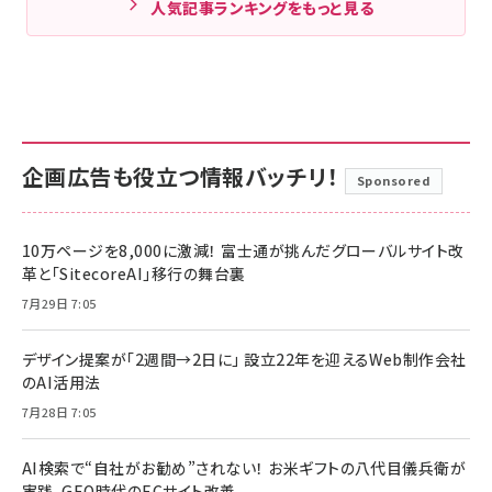
人気記事ランキングをもっと見る
企画広告も役立つ情報バッチリ！
Sponsored
10万ページを8,000に激減！ 富士通が挑んだグローバルサイト改
革と「SitecoreAI」移行の舞台裏
7月29日 7:05
デザイン提案が「2週間→2日に」 設立22年を迎えるWeb制作会社
のAI活用法
7月28日 7:05
AI検索で“自社がお勧め”されない！ お米ギフトの八代目儀兵衛が
実践、GEO時代のECサイト改善