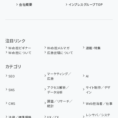
会社概要
インプレスグループTOP
注目リンク
Web担ビギナー
Web担メルマガ
連載・特集
Web担について
広告出稿について
カテゴリ
マーケティング／
SEO
AI
広告
アクセス解析／
サイト制作／デザ
SNS
データ分析
イン
調査／リサーチ／
CMS
Web担当者／仕事
統計
レンサバ／システ
法律／標準規格
UX／CX