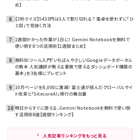
め】
【3秒クイズ】5433円は3人で割り切れる？ 電卓を使わずに「ひ
と目」で見抜く方法
1週間かかった作業が1日に！ Gemini Notebookを無料で
使い倒す8つの活用術【1週間まとめ】
無料BIツール入門『いちばんやさしいGoogleデータポータル
の教本 人気講師が教える業務で使えるダッシュボード構築の
基本』を3名様にプレゼント
10万ページを8,000に激減！ 富士通が挑んだグローバルサイ
ト改革と「SitecoreAI」移行の舞台裏
明日からすぐに使える、Gemini Notebookを無料で使い倒
す活用術8選【週間ランキング】
人気記事ランキングをもっと見る