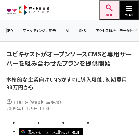
メ
Web担当者Forum
イ
検索
MENU
ン
コ
SEO
マーケティング／広告
AI
SNS
アクセス解析／データ分析
＼ 
ン
7月
テ
ユビキャストがオープンソースCMSと専用サー
差し
ン
バーを組み合わせたプランを提供開始
▼ア
ツ
seo (3519)
に
本格的な企業向けCMSがすぐに導入可能、初期費用
ai (2801)
移
98万円から
動
youtube (2425)
山川 健（Web担 編集部）
note (2310)
2009年1月29日 13:40
セミナー (2301)
z世代 (1620)
優先するニュース提供元に追加
meo (1274)