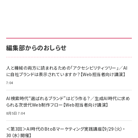
Amazon ビジネス・経済関連書籍 の売れ筋ランキン
Amazon 家電＆カメラ の売れ筋ランキング
Amazon パソコン・周辺機器 の売れ筋ランキング
グ
更新日時：2026/06/26 19:00
更新日時：2026/06/26 19:00
更新日時：2026/06/26 19:00
anan(アンアン)2026/07/01号 No.2501[魅
KIOXIA(キオクシア) 旧東芝メモリ microSD
KIOXIA(キオクシア) 旧東芝メモリ microSD
せるカラダ2026／宮舘涼太]
128GB UHS-I Class10 (最大読出速度
128GB UHS-I Class10 (最大読出速度
100MB/s) Nintendo Switch動作確認済 国
100MB/s) Nintendo Switch動作確認済 国
￥880
内サポート正規品 メーカー保証5年
内サポート正規品 メーカー保証5年
￥2,680
￥2,680
KLMEA128G
KLMEA128G
編集部からのおしらせ
anan(アンアン)2026/06/24号 No.2500増
刊 スペシャルエディション[王道エンタメの矜
NIMASO ガラスフィルム iPhone 17 用 保護
Amazon eギフトカード - Amazonロゴ - ク
持／BTS]
フィルム 強化ガラス 耐衝撃 高透過率 指紋防
ラシック
止 貼りやすい ガイド枠付き いPhone17 (6.3
人と機械の両方に読まれるための「アクセシビリティツリー」／AI
￥1,100
￥5,000
インチ) 対応 2枚セット DSP25F1698
に自社ブランドは表示されていますか？【Web担当者向け講演】
￥1,599
7:04
anan(アンアン)2026/07/08号
Anker PowerLine III Flow USB-C & USB-
No.2502[2026年後半、あなたの恋と運命／山
【New】Amazon Fire TV Stick HD | 手軽に
C ケーブル Anker絡まないケーブル 240W 結
田涼介]
ストリーミングをはじめよう | ストリーミングメ
束バンド付き USB PD対応 シリコン素材採用
AI検索時代“選ばれるブランド”はどう作る？／生成AI時代に求め
ディアプレイヤー
iPhone 17 / 16 / 15 / Galaxy iPad Pro
￥880
￥1,890
MacBook Pro/Air 各種対応 (1.8m ミッドナ
られる次世代Web制作フロー【Web担当者向け講演】
￥6,980
イトブラック)
8月5日 7:04
ママ投資家が育休中に１億貯めた株式投資
アサヒ飲料 モンスター エナジー 355ml×24
Anker Soundcore P31i (Bluetooth 6.1)
本
￥1,870
【完全ワイヤレスイヤホン/アクティブノイズキャ
＜第3回＞AI時代のBtoBマーケティング実践講座【9/29（火）・
￥4,192
ンセリング/マルチポイント接続 / 最大50時間
30（水）開催】
再生 / PSE技術基準適合】ブラック