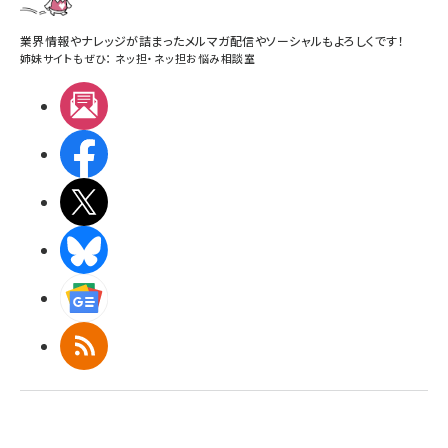
業界情報やナレッジが詰まったメルマガ配信やソーシャルもよろしくです！
姉妹サイトもぜひ：
ネッ担
・
ネッ担お悩み相談室
メルマガ
Facebook
X(エックス)
BlueSky
Googleニュース
RSS