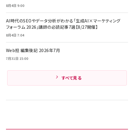
￥5,990
組織の成果を最大化する ルールのデザイン
サッポロ 生ビール 黒ラベル 350ml 缶 24本
8月4日 9:00
ビール ケース買い【6/30応募〆切! 黒ラベルビ
￥1,980
Anker PowerLine III Flow USB-C & USB-
ヤセラーキャンペーン】
C ケーブル Anker絡まないケーブル 240W 結
AI時代のSEOやデータ分析がわかる「生成AI×マーケティング
￥4,857
束バンド付き USB PD対応 シリコン素材採用
フォーラム 2026」講師の必読記事7選【8/27開催】
iPhone 17 / 16 / 15 / Galaxy iPad Pro
￥1,890
Amazonランキングをもっと見る
MacBook Pro/Air 各種対応 (1.8m ミッドナ
8月4日 7:04
イトブラック)
Amazonランキングをもっと見る
Web担 編集後記 2026年7月
Amazonランキングをもっと見る
7月31日 15:00
すべて見る