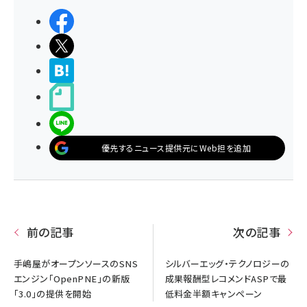
シェアする
ポストする
>ブクマする
noteで書く
LINEで送る
優先するニュース提供元にWeb担を追加
前の記事
次の記事
手嶋屋がオープンソースのSNS
シルバーエッグ・テクノロジーの
エンジン「OpenPNE」の新版
成果報酬型レコメンドASPで最
「3.0」の提供を開始
低料金半額キャンペーン