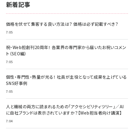
新着記事
価格を伏せて集客する良い方法は？ 価格は必ず記載すべき？
7:05
祝・Web担創刊20周年！ 各業界の専門家から届いたお祝いコメン
ト（SEO編）
7:05
個性・専門性・熱量が光る！ 社員が主役となって成果を上げている
SNS好事例
7:05
人と機械の両方に読まれるための「アクセシビリティツリー」／AI
に自社ブランドは表示されていますか？【Web担当者向け講演】
7:04