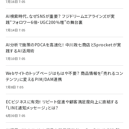
7月16日 7:05
AI検索時代、なぜSNSが重要？ フジドリームエアラインズが実
践“フォロワー6倍・UGC200％増”の舞台裏
7月14日 7:05
AI分析で施策のPDCAを高速化！ 中川政七商店とSprocketが実
践するAI活用術
7月10日 7:05
Webサイトのトップページはもはや不要？ 商品情報を「売れるコン
テンツ」に変えるPIM/DAM連携
7月8日 7:05
ECビジネスに有効！ リピート促進や顧客満足度向上に直結する
「LINE通知メッセージ」とは？
6月30日 7:05