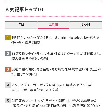
人気記事トップ10
昨日
1週間
1か月
1週間かかった作業が1日に！ Gemini Notebookを無料で
使い倒す活用術8選
SEOで勝つタイトル付けの法則とは？ グーグルから評価され、
流入数を増やす5つの条件
派遣で働く期間、同じ会社・同じ職場を継続希望「3年以上」が
第1位【エン調べ】
アクティブユーザーが2倍に急成長！ JA共済アプリに学
ぶ“ユーザー視点”のUI/UX改善
AI回答のフレーミング（見せ方・提示）は、デジタルの新たな
「商品棚・売り場」――ChatGPT時代の新しい購買行動【SEOまと