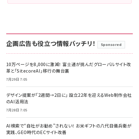
企画広告も役立つ情報バッチリ！
Sponsored
10万ページを8,000に激減！ 富士通が挑んだグローバルサイト改
革と「SitecoreAI」移行の舞台裏
7月29日 7:05
デザイン提案が「2週間→2日に」 設立22年を迎えるWeb制作会社
のAI活用法
7月28日 7:05
AI検索で“自社がお勧め”されない！ お米ギフトの八代目儀兵衛が
実践、GEO時代のECサイト改善