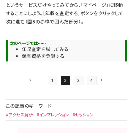
というサービスだけやってみてから、「マイページ」に移動
することにしよう。［年収を査定する］ボタンをクリックして
次に進む（
図5
の赤枠で囲んだ部分）。
年収査定を試してみる
保有資格を登録する
1
2
3
4
前ページ
Page
Page
Page
Page
次ページ
ペー
ジ
この記事のキーワード
送
#アクセス解析
#インプレッション
#セッション
り