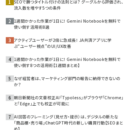
SEOで勝つタイトル付けの法則とは？ グーグルから評価され、
流入数を増やす5つの条件
1週間かかった作業が1日に！ Gemini Notebookを無料で
使い倒す活用術8選
アクティブユーザーが2倍に急成長！ JA共済アプリに学
ぶ“ユーザー視点”のUI/UX改善
1週間かかった作業が1日に！ Gemini Notebookを無料で
使い倒す8つの活用術【1週間まとめ】
なぜ経営者は、マーケティング部門の報告に納得できないの
か？
朝日新聞社の文章校正AI「Typoless」がブラウザ「Chrome」
と「Edge」上でも校正が可能に
AI回答のフレーミング（見せ方・提示）は、デジタルの新たな
「商品棚・売り場」――ChatGPT時代の新しい購買行動【SEOまと
め】