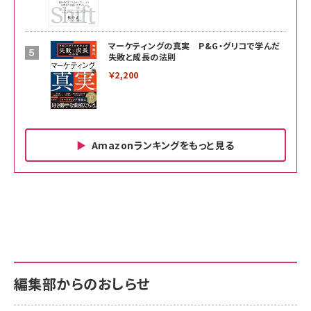
マーケティングの真実 P&G・グリコで学んだ
失敗と成長の法則
￥2,200
Amazonランキングをもっと見る
Amazon ビジネス・経済関連書籍 の売れ筋ランキン
Amazon 家電＆カメラ の売れ筋ランキング
Amazon パソコン・周辺機器 の売れ筋ランキング
グ
更新日時：2026/06/26 19:00
更新日時：2026/06/26 19:00
更新日時：2026/06/26 19:00
anan(アンアン)2026/07/01号 No.2501[魅せる
KIOXIA(キオクシア) 旧東芝メモリ microSD
KIOXIA(キオクシア) 旧東芝メモリ microSD
カラダ2026／宮舘涼太]
128GB UHS-I Class10 (最大読出速度
128GB UHS-I Class10 (最大読出速度
100MB/s) Nintendo Switch動作確認済 国内
100MB/s) Nintendo Switch動作確認済 国内
￥880
サポート正規品 メーカー保証5年 KLMEA128G
サポート正規品 メーカー保証5年 KLMEA128G
￥2,680
￥2,680
編集部からのおしらせ
anan(アンアン)2026/06/24号 No.2500増刊
スペシャルエディション[王道エンタメの矜持／
NIMASO ガラスフィルム iPhone 17 用 保護フィ
Amazon eギフトカード - Amazonロゴ - クラ