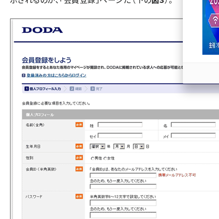
llmo (1163)