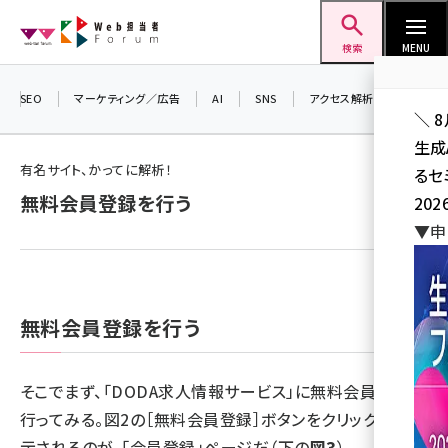
メ
Web担当者Forum
イ
検索
MENU
ン
コ
SEO
マーケティング／広告
AI
SNS
アクセス解析／データ分析
＼ 
ン
生成
テ
有名サイト、かってに解析！
るセ
ン
無料会員登録を行う
202
ツ
seo (3526)
▼申
に
ai (2807)
移
動
youtube (2434)
無料会員登録を行う
note (2312)
セミナー (2307)
そこでまず、「DODA求人情報サービス」に無料会員登録を
z世代 (1622)
行ってみる。図2の［無料会員登録］ボタンをクリックして表
示されるのが、「
会員登録
」ページだ（下の
図3
）。
meo (1275)