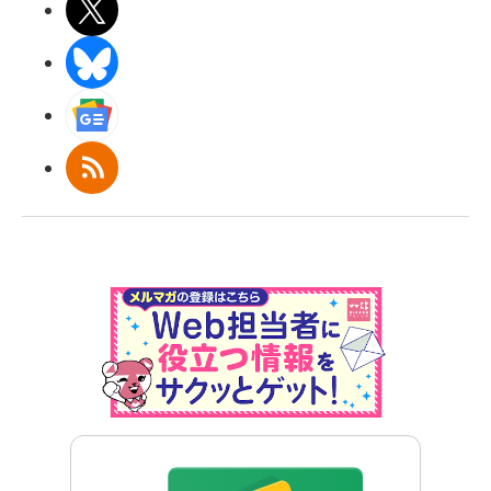
X(エックス)
BlueSky
Googleニュース
RSS