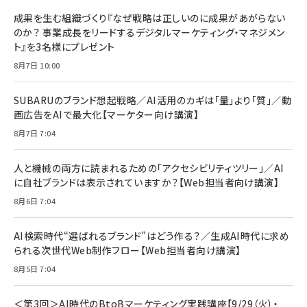
BTS]
ルム 強化ガラス 耐衝撃 高透過率 指紋防止 貼りや
シック
すい ガイド枠付き いPhone17 (6.3インチ) 対応
成果を生む組織づくり『なぜ戦略は正しいのに成果があがらない
￥1,100
￥5,000
2枚セット DSP25F1698
のか？ 事業成長をリードするデジタルマーケティング・マネジメン
￥1,599
ト』を3名様にプレゼント
anan(アンアン)2026/07/08号 No.2502[2026
Anker PowerLine III Flow USB-C & USB-C
年後半、あなたの恋と運命／山田涼介]
【New】Amazon Fire TV Stick HD | 手軽にスト
ケーブル Anker絡まないケーブル 240W 結束バン
8月7日 10:00
リーミングをはじめよう | ストリーミングメディアプ
ド付き USB PD対応 シリコン素材採用 iPhone
￥880
レイヤー
17 / 16 / 15 / Galaxy iPad Pro MacBook
￥1,890
Pro/Air 各種対応 (1.8m ミッドナイトブラック)
SUBARUのブランド想起戦略／AI活用のカギは「量」より「質」／動
￥6,980
画広告をAIで最大化【マーケター向け講演】
ママ投資家が育休中に１億貯めた株式投資
アサヒ飲料 モンスター エナジー 355ml×24本
￥1,870
8月7日 7:04
Anker Soundcore P31i (Bluetooth 6.1) 【完
￥4,192
全ワイヤレスイヤホン/アクティブノイズキャンセリ
ング/マルチポイント接続 / 最大50時間再生 / PSE
人と機械の両方に読まれるための「アクセシビリティツリー」／AI
組織の成果を最大化する ルールのデザイン
技術基準適合】ブラック
￥5,990
サッポロ 生ビール 黒ラベル 350ml 缶 24本 ビー
に自社ブランドは表示されていますか？【Web担当者向け講演】
￥1,980
ル ケース買い【6/30応募〆切! 黒ラベルビヤセラー
8月6日 7:04
キャンペーン】
Anker PowerLine III Flow USB-C & USB-C
ケーブル Anker絡まないケーブル 240W 結束バン
￥4,857
ド付き USB PD対応 シリコン素材採用 iPhone
AI検索時代“選ばれるブランド”はどう作る？／生成AI時代に求め
Amazonランキングをもっと見る
17 / 16 / 15 / Galaxy iPad Pro MacBook
￥1,890
られる次世代Web制作フロー【Web担当者向け講演】
Pro/Air 各種対応 (1.8m ミッドナイトブラック)
Amazonランキングをもっと見る
8月5日 7:04
Amazonランキングをもっと見る
＜第3回＞AI時代のBtoBマーケティング実践講座【9/29（火）・