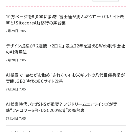
10万ページを8,000に激減！ 富士通が挑んだグローバルサイト改
革と「SitecoreAI」移行の舞台裏
7月29日 7:05
デザイン提案が「2週間→2日に」 設立22年を迎えるWeb制作会社
のAI活用法
7月28日 7:05
AI検索で“自社がお勧め”されない！ お米ギフトの八代目儀兵衛が
実践、GEO時代のECサイト改善
7月16日 7:05
AI検索時代、なぜSNSが重要？ フジドリームエアラインズが実
践“フォロワー6倍・UGC200％増”の舞台裏
7月14日 7:05