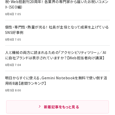
祝・Web担創刊20周年！ 各業界の専門家から届いたお祝いコメン
ト（SEO編）
8月6日 7:05
個性・専門性・熱量が光る！ 社員が主役となって成果を上げている
SNS好事例
8月6日 7:05
人と機械の両方に読まれるための「アクセシビリティツリー」／AI
に自社ブランドは表示されていますか？【Web担当者向け講演】
8月6日 7:04
明日からすぐに使える、Gemini Notebookを無料で使い倒す活
用術8選【週間ランキング】
8月5日 8:00
新着記事をもっと見る