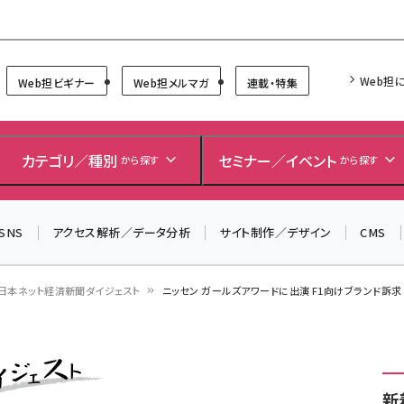
Forum
Web担
Web担ビギナー
Web担メルマガ
連載・特集
カテゴリ／種別
セミナー／イベント
から探す
から探す
SNS
アクセス解析／データ分析
サイト制作／デザイン
CMS
日本ネット経済新聞ダイジェスト
ニッセン ガールズアワードに出演 F1向けブランド訴求
新