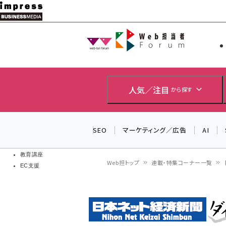
メ
イ
Web担当者
Web担当者
ン
EC担当者
コ
製品導入
ン
企業IT
ソフト開発
テ
人気／注目
から探す
IoT・AI
ン
DCクラウド
研究・調査
ツ
SEO
マーケティング／広告
AI
エネルギー
に
ドローン
移
教育講座
Web担トップ
連載・特集コーナー一覧
EC支援
動
パ
ン
く