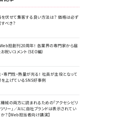
z世代 (1617)
格を伏せて集客する良い方法は？ 価格は必ず
meo (1274)
載すべき？
llmo (1155)
・Web担創刊20周年！ 各業界の専門家から届
お祝いコメント（SEO編）
性・専門性・熱量が光る！ 社員が主役となって
果を上げているSNS好事例
と機械の両方に読まれるための「アクセシビリ
ィツリー」／AIに自社ブランドは表示されてい
すか？【Web担当者向け講演】