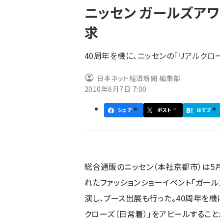
ニッセン ガールズアワ
ず
求
40周年を機に、ニッセンの「リアルクロ
日本ネット経済新聞 編集部
2010年6月7日 7:00
シェア
ポスト
はてブ
総合通販のニッセン（本社京都市）は5
れたファッションショーイベント「ガールズ
演し、ブース出展も行った。40周年を機
クローズ（日常着）」をアピールすること