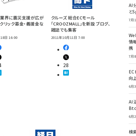
A
とS
販業界に震災支援が広が
クルーズ 総合ECモール
7月1
・クリック募金・義援金な
「CROOZMALL」を新設 ブログ、
雑誌でも集客
W
18日 16:00
2011年10月11日 7:00
情報
携
7月8
4
28
E
向
6月3
A
Bt
6月2
検索