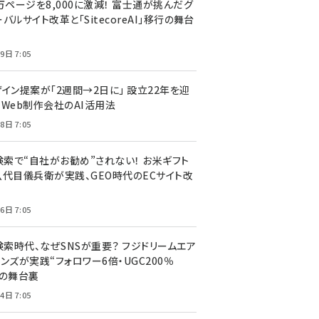
万ページを8,000に激減！ 富士通が挑んだグ
バルサイト改革と「SitecoreAI」移行の舞台
9日 7:05
ザイン提案が「2週間→2日に」 設立22年を迎
るWeb制作会社のAI活用法
8日 7:05
I検索で“自社がお勧め”されない！ お米ギフト
八代目儀兵衛が実践、GEO時代のECサイト改
6日 7:05
検索時代、なぜSNSが重要？ フジドリームエア
ンズが実践“フォロワー6倍・UGC200％
”の舞台裏
4日 7:05