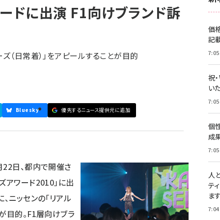
ードに出演 F1向けブランド訴
価
記
7:05
ーズ（日常着）」をアピールすることが目的
祝
いた
7:05
Bluesky
優先するニュース提供元に追加
個
成
7:05
月22日、都内で開催さ
人
アワード2010」に出
テ
ま
に、ニッセンの「リアル
7:04
が目的。F1層向けブラ