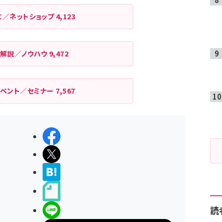
C／ネットショップ
4,123
解説／ノウハウ
9,472
イベント／セミナー
7,567
シェアする
ポストする
>ブクマする
noteで書く
読
LINEで送る