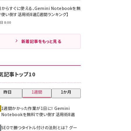
からすぐに使える、Gemini Notebookを無
で使い倒す活用術8選【週間ランキング】
日 8:00
新着記事をもっと見る
気記事トップ10
昨日
1週間
1か月
1週間かかった作業が1日に！ Gemini
Notebookを無料で使い倒す活用術8選
SEOで勝つタイトル付けの法則とは？ グー