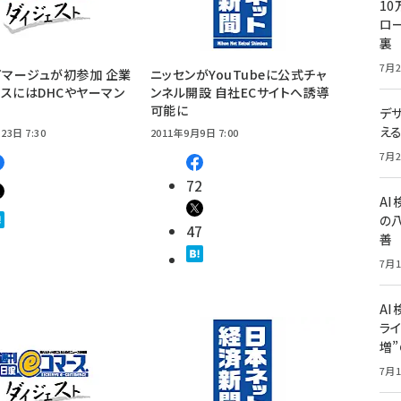
10
ロー
裏
7月2
イマージュが初参加 企業
ニッセンがYouTubeに公式チャ
スにはDHCやヤーマン
ンネル開設 自社ECサイトへ誘導
可能に
デ
え
23日 7:30
2011年9月9日 7:00
7月2
72
A
の
47
善
7月1
AI
ライ
増
7月1