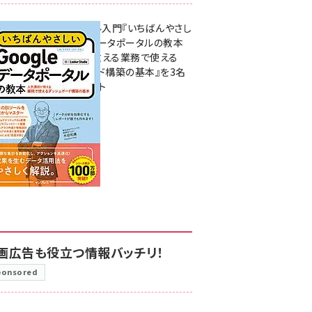
無料BIツール入門『いちばんやさし
いGoogleデータポータルの教本
人気講師が教える業務で使える
ダッシュボード構築の基本』を3名
様にプレゼント
7月31日 10:00
画広告も役立つ情報バッチリ！
ponsored