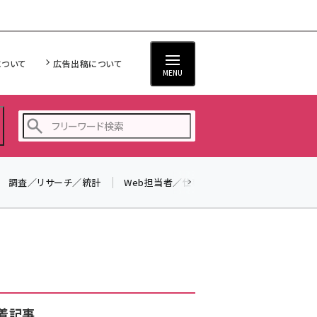
について
広告出稿について
MENU
調査／リサーチ／統計
Web担当者／仕事
法律／標準規格
seo (3516)
ai (2799)
youtube (2420)
note (2308)
セミナー (2296)
着記事