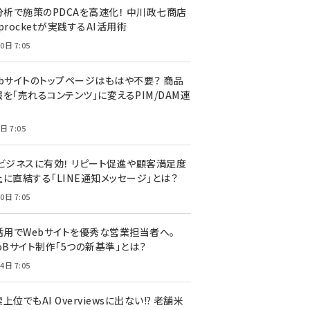
I分析で施策のPDCAを高速化！ 中川政七商店
procketが実践するAI活用術
0日 7:05
ebサイトのトップページはもはや不要？ 商品
を「売れるコンテンツ」に変えるPIM/DAM連
日 7:05
Cビジネスに有効！ リピート促進や顧客満足度
上に直結する「LINE通知メッセージ」とは？
0日 7:05
I活用でWebサイトを優秀な営業担当者へ。
oBサイト制作「5つの新基準」とは？
4日 7:05
上位でもAI Overviewsに出ない!? 老舗米