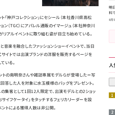
明日
料
ント「神戸コレクション」にセシール（本社香川県高松
8月5
ョン（TGC）にアパレル通販のイマージュ（本社神奈川
がリアルイベントに取り組む姿が目立ち始めている。
ョンと音楽を融合したファッションショーイベントで、当日
公式サイトでは出演ブランドの洋服を販売するページを
ている。
人
レントの南明奈さんや雑誌専属モデルらが登場した＝写
に回答した人を対象に水玉模様のバッグをプレゼント。
への集客として1回12人限定で、出演モデルとの2ショッ
おサイフケータイ」をタッチするフェリカリーダーを設
ベントによる獲得人数は非公開。