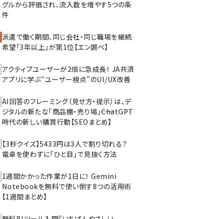
グルから評価され、流入数を増やす5つの条
件
派遣で働く期間、同じ会社・同じ職場を継続
希望「3年以上」が第1位【エン調べ】
アクティブユーザーが2倍に急成長！ JA共済
アプリに学ぶ“ユーザー視点”のUI/UX改善
AI回答のフレーミング（見せ方・提示）は、デ
ジタルの新たな「商品棚・売り場」――ChatGPT
時代の新しい購買行動【SEOまとめ】
【3秒クイズ】5433円は3人で割り切れる？
電卓を使わずに「ひと目」で見抜く方法
1週間かかった作業が1日に！ Gemini
Notebookを無料で使い倒す8つの活用術
【1週間まとめ】
無料BIツール入門『いちばんやさしい