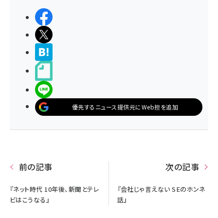
シェアする
ポストする
>ブクマする
noteで書く
LINEで送る
優先するニュース提供元にWeb担を追加
前の記事
次の記事
『ネット時代 10年後、新聞とテレ
『会社じゃ言えない SEのホンネ
ビはこうなる』
話』