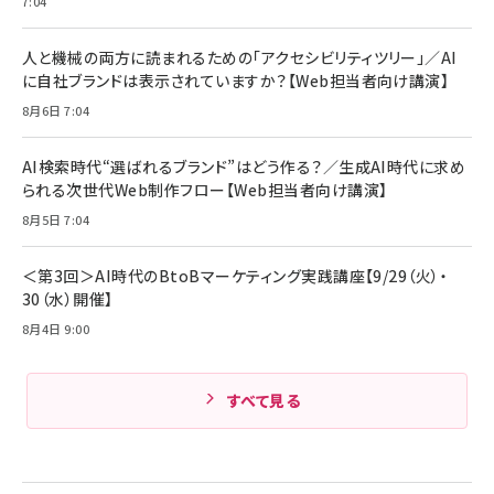
7:04
Anker Soundcore P31i (Bluetooth 6.1) 【完
￥4,192
全ワイヤレスイヤホン/アクティブノイズキャンセリ
ング/マルチポイント接続 / 最大50時間再生 / PSE
人と機械の両方に読まれるための「アクセシビリティツリー」／AI
組織の成果を最大化する ルールのデザイン
技術基準適合】ブラック
￥5,990
サッポロ 生ビール 黒ラベル 350ml 缶 24本 ビー
に自社ブランドは表示されていますか？【Web担当者向け講演】
￥1,980
ル ケース買い【6/30応募〆切! 黒ラベルビヤセラー
8月6日 7:04
キャンペーン】
Anker PowerLine III Flow USB-C & USB-C
ケーブル Anker絡まないケーブル 240W 結束バン
￥4,857
ド付き USB PD対応 シリコン素材採用 iPhone
AI検索時代“選ばれるブランド”はどう作る？／生成AI時代に求め
Amazonランキングをもっと見る
17 / 16 / 15 / Galaxy iPad Pro MacBook
￥1,890
られる次世代Web制作フロー【Web担当者向け講演】
Pro/Air 各種対応 (1.8m ミッドナイトブラック)
Amazonランキングをもっと見る
8月5日 7:04
Amazonランキングをもっと見る
＜第3回＞AI時代のBtoBマーケティング実践講座【9/29（火）・
30（水）開催】
8月4日 9:00
すべて見る