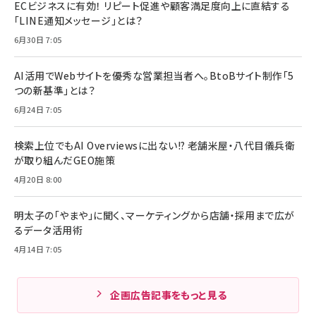
ECビジネスに有効！ リピート促進や顧客満足度向上に直結する
「LINE通知メッセージ」とは？
6月30日 7:05
AI活用でWebサイトを優秀な営業担当者へ。BtoBサイト制作「5
つの新基準」とは？
6月24日 7:05
検索上位でもAI Overviewsに出ない!? 老舗米屋・八代目儀兵衛
が取り組んだGEO施策
4月20日 8:00
明太子の「やまや」に聞く、マーケティングから店舗・採用まで広が
るデータ活用術
4月14日 7:05
企画広告記事をもっと見る