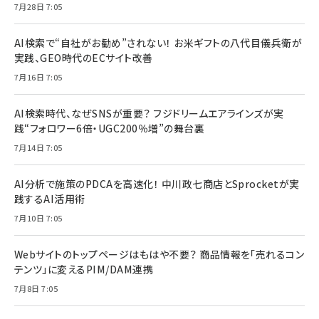
7月28日 7:05
AI検索で“自社がお勧め”されない！ お米ギフトの八代目儀兵衛が
実践、GEO時代のECサイト改善
7月16日 7:05
AI検索時代、なぜSNSが重要？ フジドリームエアラインズが実
践“フォロワー6倍・UGC200％増”の舞台裏
7月14日 7:05
AI分析で施策のPDCAを高速化！ 中川政七商店とSprocketが実
践するAI活用術
7月10日 7:05
Webサイトのトップページはもはや不要？ 商品情報を「売れるコン
テンツ」に変えるPIM/DAM連携
7月8日 7:05