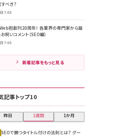
載すべき？
日 7:05
・Web担創刊20周年！ 各業界の専門家から届
お祝いコメント（SEO編）
日 7:05
新着記事をもっと見る
気記事トップ10
昨日
1週間
1か月
SEOで勝つタイトル付けの法則とは？ グー