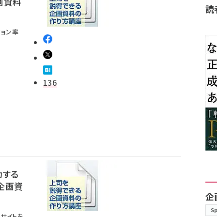
画資料
読
ジョン率
136
功する
企画資
企
S
サイトを