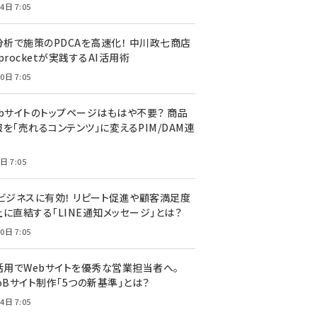
4日 7:05
I分析で施策のPDCAを高速化！ 中川政七商店
procketが実践するAI活用術
0日 7:05
ebサイトのトップページはもはや不要？ 商品
を「売れるコンテンツ」に変えるPIM/DAM連
日 7:05
Cビジネスに有効！ リピート促進や顧客満足度
上に直結する「LINE通知メッセージ」とは？
0日 7:05
I活用でWebサイトを優秀な営業担当者へ。
oBサイト制作「5つの新基準」とは？
4日 7:05