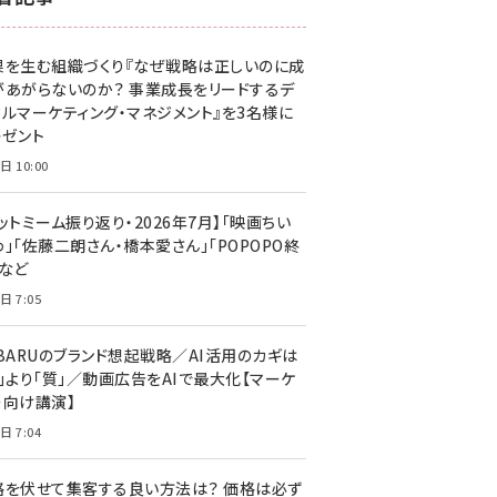
z世代 (1623)
果を生む組織づくり『なぜ戦略は正しいのに成
meo (1277)
があがらないのか？ 事業成長をリードするデ
llmo (1166)
タルマーケティング・マネジメント』を3名様に
レゼント
日 10:00
ットミーム振り返り・2026年7月】「映画ちい
」「佐藤二朗さん・橋本愛さん」「POPOPO終
」など
日 7:05
UBARUのブランド想起戦略／AI活用のカギは
量」より「質」／動画広告をAIで最大化【マーケ
ー向け講演】
日 7:04
格を伏せて集客する良い方法は？ 価格は必ず