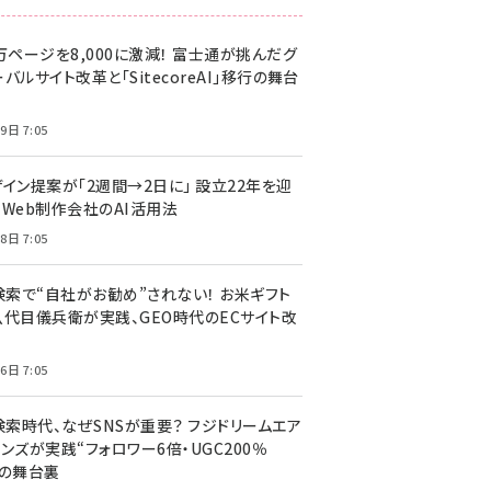
万ページを8,000に激減！ 富士通が挑んだグ
バルサイト改革と「SitecoreAI」移行の舞台
9日 7:05
ザイン提案が「2週間→2日に」 設立22年を迎
るWeb制作会社のAI活用法
8日 7:05
I検索で“自社がお勧め”されない！ お米ギフト
八代目儀兵衛が実践、GEO時代のECサイト改
6日 7:05
検索時代、なぜSNSが重要？ フジドリームエア
ンズが実践“フォロワー6倍・UGC200％
”の舞台裏