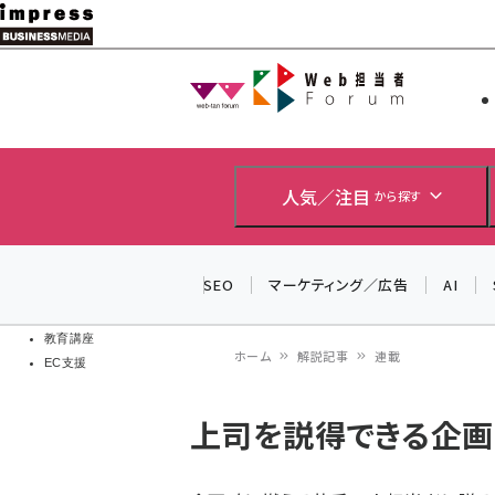
メ
イ
Web担当者
Web担当者
ン
EC担当者
コ
製品導入
ン
企業IT
ソフト開発
テ
人気／注目
から探す
IoT・AI
ン
DCクラウド
研究・調査
ツ
SEO
マーケティング／広告
AI
エネルギー
に
ドローン
移
教育講座
ホーム
解説記事
連載
EC支援
動
パ
上司を説得できる企画
ン
く