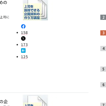
めの
を上司に
158
173
125
めの企