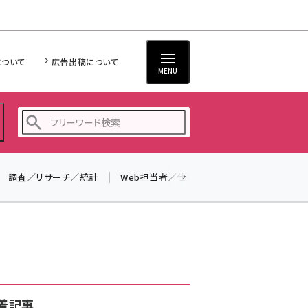
について
広告出稿について
MENU
調査／リサーチ／統計
Web担当者／仕事
法律／標準規格
seo (3528)
ai (2811)
youtube (2439)
note (2315)
セミナー (2308)
着記事