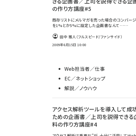
きる企画書／上司を説得できる企
の作り方講座#5
既存リストにメルマガを売った場合のコンバー
を1%とか5%に設定した企画書なんて……
田中 雅人（フルスピード/ファンサイド）
2009年6月15日 10:00
Web担当者／仕事
EC／ネットショップ
解説／ノウハウ
アクセス解析ツールを導入して成
ための企画書／上司を説得できる
料の作り方講座#4
アクセス解析は重要だ”が、十分に活用してWeb