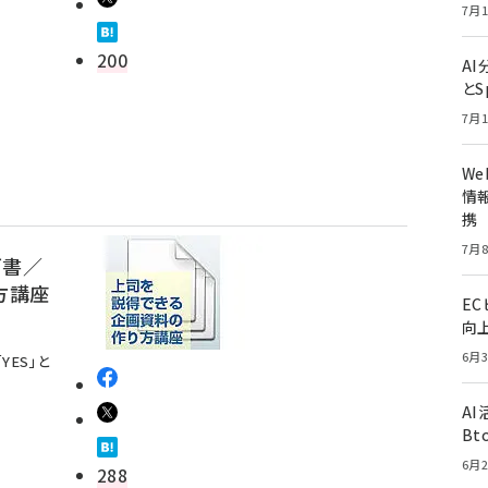
7月1
200
A
とS
7月1
W
情報
携
7月8
画書／
方講座
E
向
6月3
ES」と
A
Bt
6月2
288