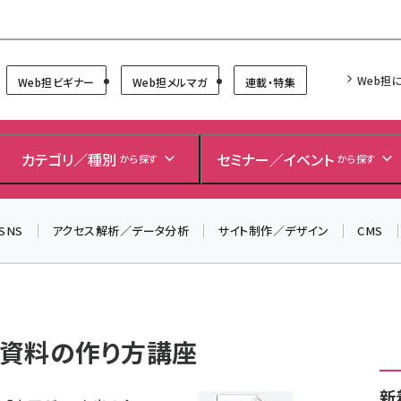
Forum
Web担
Web担ビギナー
Web担メルマガ
連載・特集
＼ 8月27日開催、申し込み受付中！ ／
生成AIをマーケティング等に活用するための考え方を学べ
カテゴリ／種別
セミナー／イベント
から探す
から探す
るセミナーイベント「生成AI × マーケティング フォーラム
2026」開催！
SNS
アクセス解析／データ分析
サイト制作／デザイン
CMS
▼申し込みはこちらから▼
資料の作り方講座
新