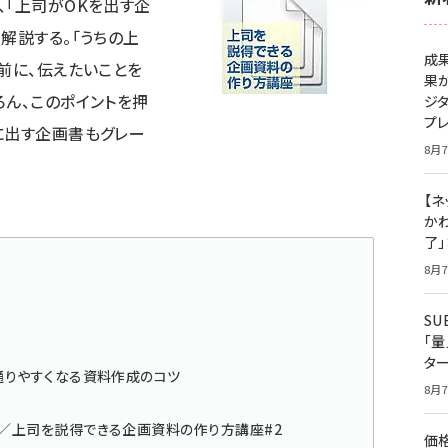
、「上司がOKを出す企
解説する。「うちの上
成
前に、伝えたいことを
果
ろん、このポイントを押
ジ
プ
に出す企画書もグレー
8月7
【ネ
かわ
了
8月7
S
「
タ
通りやすくなる資料作成のコツ
8月7
書／上司を説得できる企画資料の作り方講座#2
価