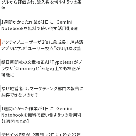
グルから評価され、流入数を増やす5つの条
件
1週間かかった作業が1日に！ Gemini
Notebookを無料で使い倒す活用術8選
アクティブユーザーが2倍に急成長！ JA共済
アプリに学ぶ“ユーザー視点”のUI/UX改善
朝日新聞社の文章校正AI「Typoless」がブ
ラウザ「Chrome」と「Edge」上でも校正が
可能に
なぜ経営者は、マーケティング部門の報告に
納得できないのか？
1週間かかった作業が1日に！ Gemini
Notebookを無料で使い倒す8つの活用術
【1週間まとめ】
デザイン提案が「2週間→2日に」 設立22年