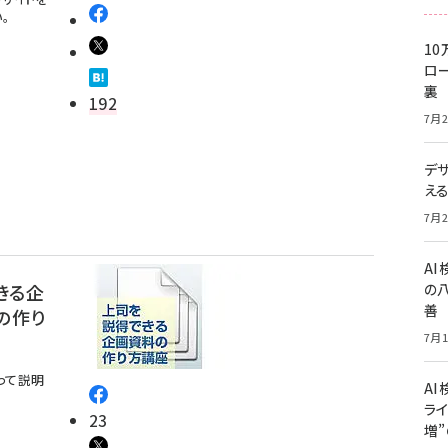
。
10
ロー
裏
192
7月2
デ
え
7月2
A
の
きる企
善
の作り
7月1
って説明
AI
ライ
23
増