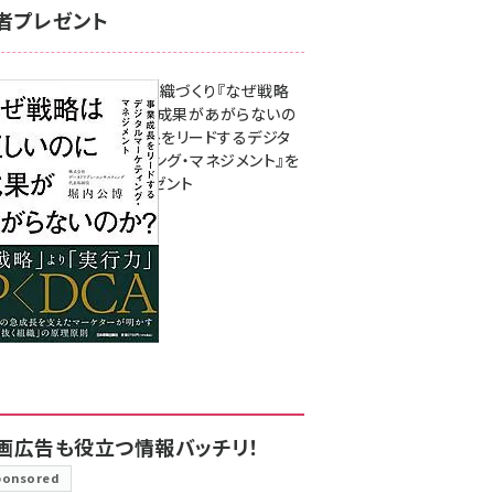
者プレゼント
成果を生む組織づくり『なぜ戦略
は正しいのに成果があがらないの
か？ 事業成長をリードするデジタ
ルマーケティング・マネジメント』を
3名様にプレゼント
8月7日 10:00
画広告も役立つ情報バッチリ！
ponsored