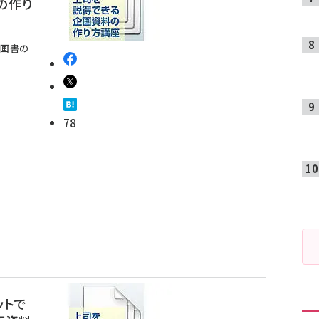
の作り
企画書の
78
ットで