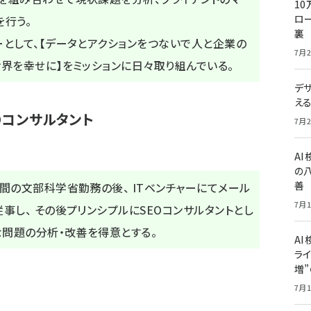
10
ロー
を行う。
裏
として、【データとアクションをつないで人と企業の
7月2
界を幸せに】をミッションに日々取り組んでいる。
デ
え
Oコンサルタント
7月2
A
の
善
間の文部科学省勤務の後、 ITベンチャーにてメール
7月1
事し、 その後プリンシプルにSEOコンサルタントとし
な問題の分析・改善を得意とする。
AI
ライ
増
7月1