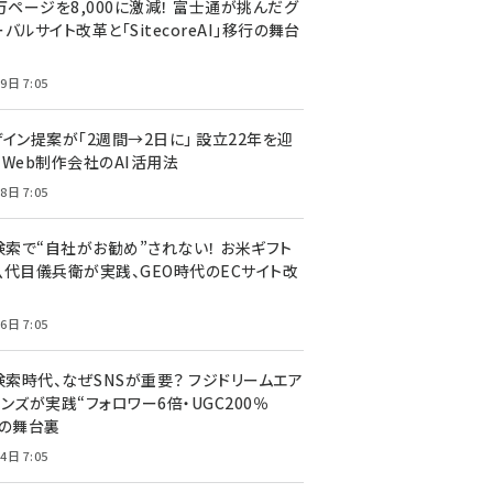
万ページを8,000に激減！ 富士通が挑んだグ
バルサイト改革と「SitecoreAI」移行の舞台
9日 7:05
ザイン提案が「2週間→2日に」 設立22年を迎
るWeb制作会社のAI活用法
8日 7:05
I検索で“自社がお勧め”されない！ お米ギフト
八代目儀兵衛が実践、GEO時代のECサイト改
6日 7:05
検索時代、なぜSNSが重要？ フジドリームエア
ンズが実践“フォロワー6倍・UGC200％
”の舞台裏
4日 7:05