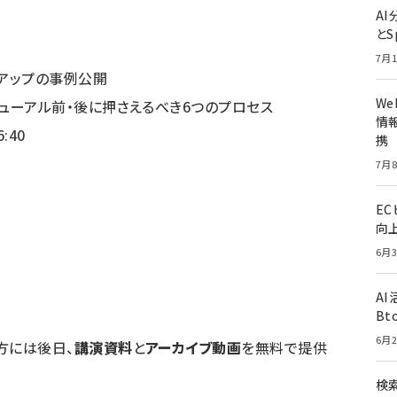
A
とS
7月1
%アップの事例公開
W
ューアル前・後に押さえるべき6つのプロセス
情報
:40
携
7月8
E
向
6月3
A
Bt
6月2
方には後日、
講演資料
と
アーカイブ動画
を無料で提供
検索