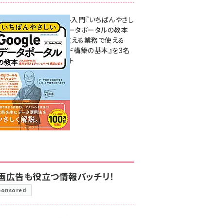
無料BIツール入門『いちばんやさし
いGoogleデータポータルの教本
人気講師が教える業務で使える
ダッシュボード構築の基本』を3名
様にプレゼント
7月31日 10:00
画広告も役立つ情報バッチリ！
ponsored