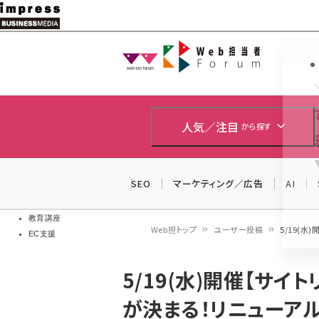
メ
イ
Web担当者
Web担当者
ン
EC担当者
コ
製品導入
ン
企業IT
ソフト開発
テ
人気／注目
から探す
IoT・AI
ン
DCクラウド
研究・調査
ツ
SEO
マーケティング／広告
AI
エネルギー
に
ドローン
移
教育講座
Web担トップ
ユーザー投稿
5/19(
EC支援
動
パ
5/19(水)開催【サ
ン
が決まる！リニューア
く