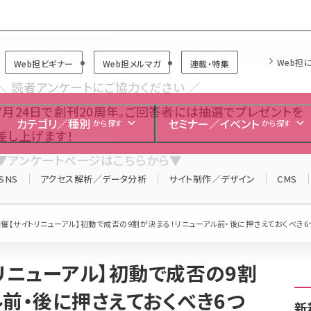
Forum
Web担
Web担ビギナー
Web担メルマガ
連載・特集
＼ 読者アンケートにご協力ください ／
7月24日で創刊20周年。ご回答者には抽選でプレゼントを
カテゴリ／種別
セミナー／イベント
から探す
から探す
差し上げます！
▼アンケートページはこちらから▼
SNS
アクセス解析／データ分析
サイト制作／デザイン
CMS
水)開催【サイトリニューアル】初動で成否の9割が決まる！リニューアル前・後に押さえておくべき
イトリニューアル】初動で成否の9割
ル前・後に押さえておくべき6つ
新