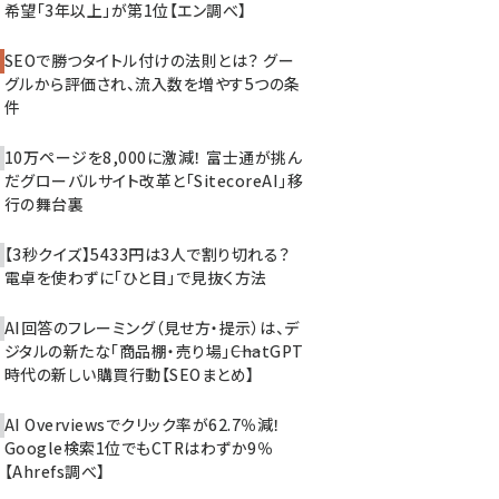
希望「3年以上」が第1位【エン調べ】
SEOで勝つタイトル付けの法則とは？ グー
グルから評価され、流入数を増やす5つの条
件
10万ページを8,000に激減！ 富士通が挑ん
だグローバルサイト改革と「SitecoreAI」移
行の舞台裏
【3秒クイズ】5433円は3人で割り切れる？
電卓を使わずに「ひと目」で見抜く方法
AI回答のフレーミング（見せ方・提示）は、デ
ジタルの新たな「商品棚・売り場」――ChatGPT
時代の新しい購買行動【SEOまとめ】
AI Overviewsでクリック率が62.7％減！
Google検索1位でもCTRはわずか9％
【Ahrefs調べ】