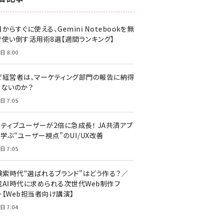
z世代 (1617)
からすぐに使える、Gemini Notebookを無
meo (1274)
で使い倒す活用術8選【週間ランキング】
llmo (1155)
日 8:00
ぜ経営者は、マーケティング部門の報告に納得
きないのか？
日 7:05
クティブユーザーが2倍に急成長！ JA共済アプ
学ぶ“ユーザー視点”のUI/UX改善
日 7:05
I検索時代“選ばれるブランド”はどう作る？／
成AI時代に求められる次世代Web制作フ
ー【Web担当者向け講演】
日 7:04