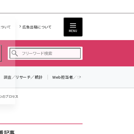
について
広告出稿について
MENU
調査／リサーチ／統計
Web担当者／仕事
法律／標準規格
seo (3516)
ai (2799)
6つのプロセス
youtube (2420)
note (2308)
セミナー (2296)
着記事