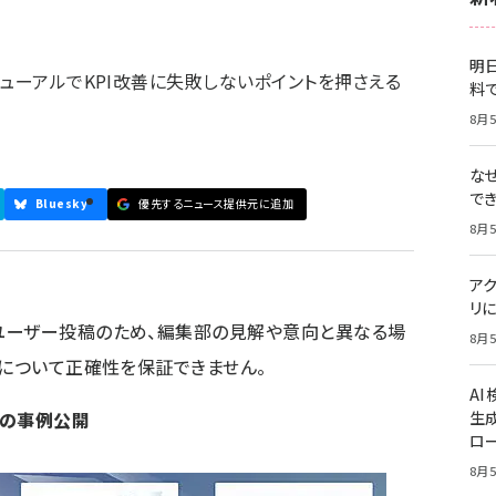
明日
ューアルでKPI改善に失敗しないポイントを押さえる
料
8月5
な
で
Bluesky
優先するニュース提供元に追加
8月5
ア
リに
ユーザー投稿のため、編集部の見解や意向と異なる場
8月5
容について正確性を保証できません。
A
プの事例公開
生
ロ
8月5