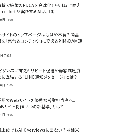
I分析で施策のPDCAを高速化！ 中川政七商店
procketが実践するAI活用術
0日 7:05
ebサイトのトップページはもはや不要？ 商品
を「売れるコンテンツ」に変えるPIM/DAM連
日 7:05
Cビジネスに有効！ リピート促進や顧客満足度
上に直結する「LINE通知メッセージ」とは？
0日 7:05
I活用でWebサイトを優秀な営業担当者へ。
oBサイト制作「5つの新基準」とは？
4日 7:05
上位でもAI Overviewsに出ない!? 老舗米