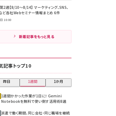
第2週【8/10～8/14】 マーケティング、SNS、
Cなど各社Webセミナー情報まとめ 6件
日 10:00
新着記事をもっと見る
気記事トップ10
昨日
1週間
1か月
1週間かかった作業が1日に！ Gemini
Notebookを無料で使い倒す活用術8選
派遣で働く期間、同じ会社・同じ職場を継続