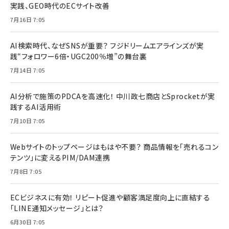
実践、GEO時代のECサイト改善
7月16日 7:05
AI検索時代、なぜSNSが重要？ フジドリームエアラインズが実
践“フォロワー6倍・UGC200％増”の舞台裏
7月14日 7:05
AI分析で施策のPDCAを高速化！ 中川政七商店とSprocketが実
践するAI活用術
7月10日 7:05
Webサイトのトップページはもはや不要？ 商品情報を「売れるコン
テンツ」に変えるPIM/DAM連携
7月8日 7:05
ECビジネスに有効！ リピート促進や顧客満足度向上に直結する
「LINE通知メッセージ」とは？
6月30日 7:05