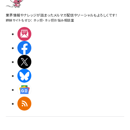
業界情報やナレッジが詰まったメルマガ配信やソーシャルもよろしくです！
姉妹サイトもぜひ：
ネッ担
・
ネッ担お悩み相談室
メルマガ
Facebook
X(エックス)
BlueSky
Googleニュース
RSS