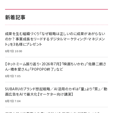
新着記事
成果を生む組織づくり『なぜ戦略は正しいのに成果があがらない
のか？ 事業成長をリードするデジタルマーケティング・マネジメン
ト』を3名様にプレゼント
8月7日 10:00
【ネットミーム振り返り・2026年7月】「映画ちいかわ」「佐藤二朗さ
ん・橋本愛さん」「POPOPO終了」など
8月7日 7:05
SUBARUのブランド想起戦略／AI活用のカギは「量」より「質」／動
画広告をAIで最大化【マーケター向け講演】
8月7日 7:04