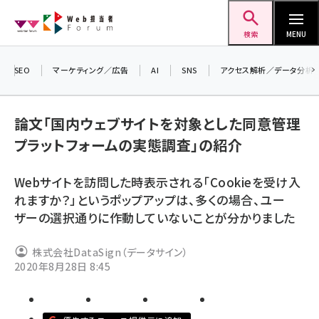
メ
Web担当者Forum
イ
検索
MENU
ン
コ
SEO
マーケティング／広告
AI
SNS
アクセス解析／データ分析
＼ 
ン
生成
テ
論文「国内ウェブサイトを対象とした同意管理
るセ
ン
202
プラットフォームの実態調査」の紹介
ツ
seo (3536)
▼申
に
Webサイトを訪問した時表示される「Cookieを受け入
ai (2818)
移
れますか？」というポップアップは、多くの場合、ユー
動
youtube (2444)
ザーの選択通りに作動していないことが分かりました
note (2320)
株式会社DataSign（データサイン）
セミナー (2313)
2020年8月28日 8:45
z世代 (1629)
meo (1279)