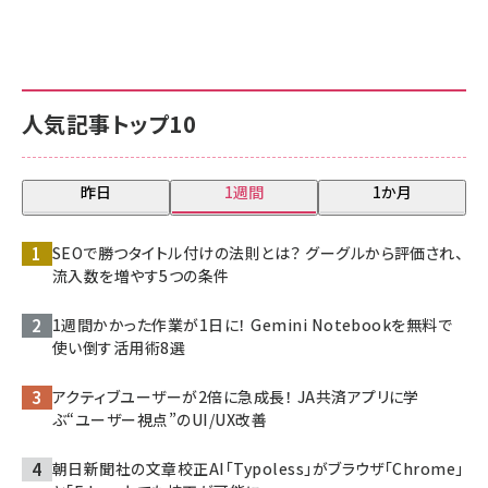
人気記事トップ10
昨日
1週間
1か月
SEOで勝つタイトル付けの法則とは？ グーグルから評価され、
流入数を増やす5つの条件
1週間かかった作業が1日に！ Gemini Notebookを無料で
使い倒す活用術8選
アクティブユーザーが2倍に急成長！ JA共済アプリに学
ぶ“ユーザー視点”のUI/UX改善
朝日新聞社の文章校正AI「Typoless」がブラウザ「Chrome」