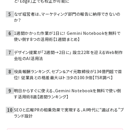
と「Edge」上でも校正が可能に
なぜ経営者は、マーケティング部門の報告に納得できないの
か？
1週間かかった作業が1日に！ Gemini Notebookを無料で
使い倒す8つの活用術【1週間まとめ】
デザイン提案が「2週間→2日に」 設立22年を迎えるWeb制作
会社のAI活用法
役員報酬ランキング、セブン＆アイ元取締役が134億円超で首
位！ 従業員との格差最大はトヨタの100.9倍【TSR調べ】
明日からすぐに使える、Gemini Notebookを無料で使い倒
す活用術8選【週間ランキング】
SEOと広報PRの相乗効果で実現する、AI時代に“選ばれる”ブ
ランド設計