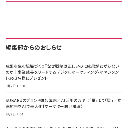
Amazon ビジネス・経済関連書籍 の売れ筋ランキン
Amazon 家電＆カメラ の売れ筋ランキング
Amazon パソコン・周辺機器 の売れ筋ランキング
グ
更新日時：2026/06/26 19:00
更新日時：2026/06/26 19:00
更新日時：2026/06/26 19:00
anan(アンアン)2026/07/01号 No.2501[魅せる
KIOXIA(キオクシア) 旧東芝メモリ microSD
KIOXIA(キオクシア) 旧東芝メモリ microSD
カラダ2026／宮舘涼太]
128GB UHS-I Class10 (最大読出速度
128GB UHS-I Class10 (最大読出速度
100MB/s) Nintendo Switch動作確認済 国内
100MB/s) Nintendo Switch動作確認済 国内
￥880
サポート正規品 メーカー保証5年 KLMEA128G
サポート正規品 メーカー保証5年 KLMEA128G
￥2,680
￥2,680
編集部からのおしらせ
anan(アンアン)2026/06/24号 No.2500増刊
スペシャルエディション[王道エンタメの矜持／
NIMASO ガラスフィルム iPhone 17 用 保護フィ
Amazon eギフトカード - Amazonロゴ - クラ
BTS]
ルム 強化ガラス 耐衝撃 高透過率 指紋防止 貼りや
シック
すい ガイド枠付き いPhone17 (6.3インチ) 対応
成果を生む組織づくり『なぜ戦略は正しいのに成果があがらない
￥1,100
￥5,000
2枚セット DSP25F1698
のか？ 事業成長をリードするデジタルマーケティング・マネジメン
￥1,599
ト』を3名様にプレゼント
anan(アンアン)2026/07/08号 No.2502[2026
Anker PowerLine III Flow USB-C & USB-C
年後半、あなたの恋と運命／山田涼介]
【New】Amazon Fire TV Stick HD | 手軽にスト
ケーブル Anker絡まないケーブル 240W 結束バン
8月7日 10:00
リーミングをはじめよう | ストリーミングメディアプ
ド付き USB PD対応 シリコン素材採用 iPhone
￥880
レイヤー
17 / 16 / 15 / Galaxy iPad Pro MacBook
￥1,890
Pro/Air 各種対応 (1.8m ミッドナイトブラック)
SUBARUのブランド想起戦略／AI活用のカギは「量」より「質」／動
￥6,980
画広告をAIで最大化【マーケター向け講演】
ママ投資家が育休中に１億貯めた株式投資
アサヒ飲料 モンスター エナジー 355ml×24本
￥1,870
8月7日 7:04
Anker Soundcore P31i (Bluetooth 6.1) 【完
￥4,192
全ワイヤレスイヤホン/アクティブノイズキャンセリ
ング/マルチポイント接続 / 最大50時間再生 / PSE