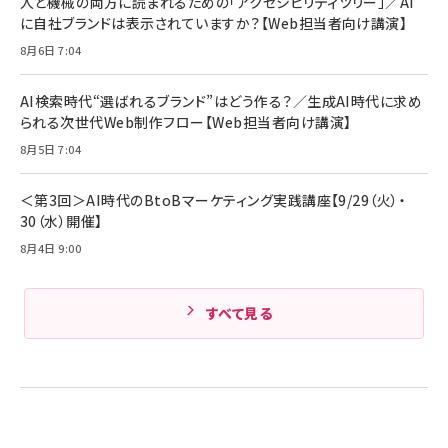
人と機械の両方に読まれるための「アクセシビリティツリー」／AI
組織の成果を最大化する ルールのデザイン
技術基準適合】ブラック
￥5,990
サッポロ 生ビール 黒ラベル 350ml 缶 24本 ビー
に自社ブランドは表示されていますか？【Web担当者向け講演】
￥1,980
ル ケース買い【6/30応募〆切! 黒ラベルビヤセラー
8月6日 7:04
キャンペーン】
Anker PowerLine III Flow USB-C & USB-C
ケーブル Anker絡まないケーブル 240W 結束バン
￥4,857
ド付き USB PD対応 シリコン素材採用 iPhone
AI検索時代“選ばれるブランド”はどう作る？／生成AI時代に求め
Amazonランキングをもっと見る
17 / 16 / 15 / Galaxy iPad Pro MacBook
￥1,890
られる次世代Web制作フロー【Web担当者向け講演】
Pro/Air 各種対応 (1.8m ミッドナイトブラック)
Amazonランキングをもっと見る
8月5日 7:04
Amazonランキングをもっと見る
＜第3回＞AI時代のBtoBマーケティング実践講座【9/29（火）・
30（水）開催】
8月4日 9:00
すべて見る