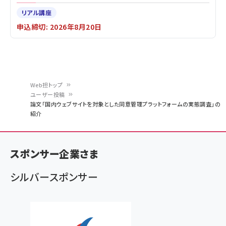
リアル講座
申込締切: 2026年8月20日
Web担トップ
ユーザー投稿
パ
論文「国内ウェブサイトを対象とした同意管理プラットフォームの実態調査」の
紹介
ン
く
ず
スポンサー企業さま
シルバースポンサー