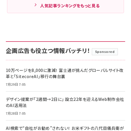
人気記事ランキングをもっと見る
企画広告も役立つ情報バッチリ！
Sponsored
10万ページを8,000に激減！ 富士通が挑んだグローバルサイト改
革と「SitecoreAI」移行の舞台裏
7月29日 7:05
デザイン提案が「2週間→2日に」 設立22年を迎えるWeb制作会社
のAI活用法
7月28日 7:05
AI検索で“自社がお勧め”されない！ お米ギフトの八代目儀兵衛が