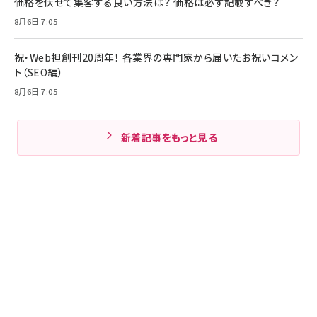
価格を伏せて集客する良い方法は？ 価格は必ず記載すべき？
8月6日 7:05
祝・Web担創刊20周年！ 各業界の専門家から届いたお祝いコメン
ト（SEO編）
8月6日 7:05
新着記事をもっと見る