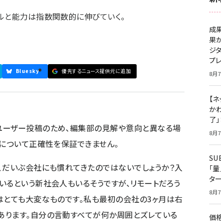
ルと能力は指数関数的に伸びていく。
成
果
ジ
プ
Bluesky
優先するニュース提供元に追加
8月7
【ネ
かわ
了
ユーザー投稿のため、編集部の見解や意向と異なる場
8月7
容について正確性を保証できません。
S
、だいぶ会社にも慣れてきたのではないでしょうか？入
「
タ
いるという新社会人もいるそうですが、リモートだろう
8月7
はとても大変なものです。私も最初の会社の3ヶ月は右
あります。自分の言動すべてが何か周囲とズレている
価