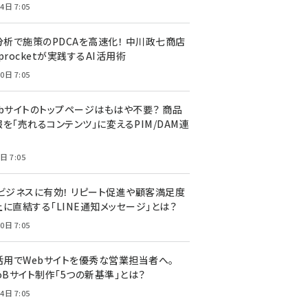
4日 7:05
I分析で施策のPDCAを高速化！ 中川政七商店
procketが実践するAI活用術
0日 7:05
ebサイトのトップページはもはや不要？ 商品
を「売れるコンテンツ」に変えるPIM/DAM連
日 7:05
Cビジネスに有効！ リピート促進や顧客満足度
上に直結する「LINE通知メッセージ」とは？
0日 7:05
I活用でWebサイトを優秀な営業担当者へ。
oBサイト制作「5つの新基準」とは？
4日 7:05