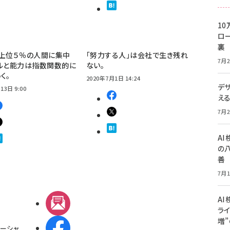
10
ロー
裏
、上位５％の人間に集中
「努力する人」は会社で生き残れ
7月2
ルと能力は指数関数的に
ない。
く。
2020年7月1日 14:24
デ
13日 9:00
え
7月2
A
の
善
7月1
AI
メルマガ
ライ
増
Facebook
ーシャ