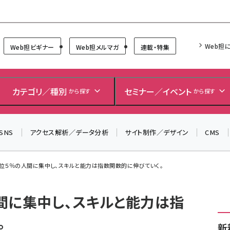
Forum
Web担
Web担ビギナー
Web担メルマガ
連載・特集
＼ 8月27日開催、申し込み受付中！ ／
生成AIをマーケティング等に活用するための考え方を学べ
カテゴリ／種別
セミナー／イベント
から探す
から探す
るセミナーイベント「生成AI × マーケティング フォーラム
2026」開催！
SNS
アクセス解析／データ分析
サイト制作／デザイン
CMS
▼申し込みはこちらから▼
位５％の人間に集中し、スキルと能力は指数関数的に伸びていく。
間に集中し、スキルと能力は指
。
新