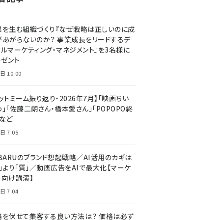
z世代 (1622)
果を生む組織づくり『なぜ戦略は正しいのに成
meo (1275)
があがらないのか？ 事業成長をリードするデ
llmo (1163)
タルマーケティング・マネジメント』を3名様に
レゼント
日 10:00
ットミーム振り返り・2026年7月】「映画ちい
」「佐藤二朗さん・橋本愛さん」「POPOPO終
」など
日 7:05
UBARUのブランド想起戦略／AI活用のカギは
量」より「質」／動画広告をAIで最大化【マーケ
ー向け講演】
日 7:04
格を伏せて集客する良い方法は？ 価格は必ず