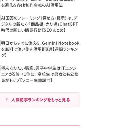
を迎えるWeb制作会社のAI活用法
AI回答のフレーミング（見せ方・提示）は、デ
ジタルの新たな「商品棚・売り場」――ChatGPT
時代の新しい購買行動【SEOまとめ】
明日からすぐに使える、Gemini Notebook
を無料で使い倒す活用術8選【週間ランキン
グ】
将来なりたい職業、男子中学生はITエンジ
ニアが5位→1位に！ 高校生は男女とも公務
員がトップ【ソニー生命調べ】
人気記事ランキングをもっと見る