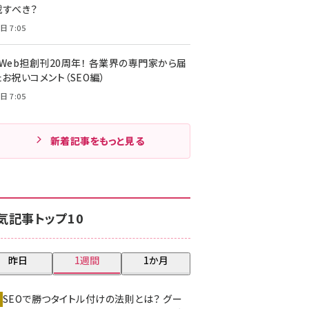
載すべき？
日 7:05
・Web担創刊20周年！ 各業界の専門家から届
お祝いコメント（SEO編）
日 7:05
新着記事をもっと見る
気記事トップ10
昨日
1週間
1か月
SEOで勝つタイトル付けの法則とは？ グー