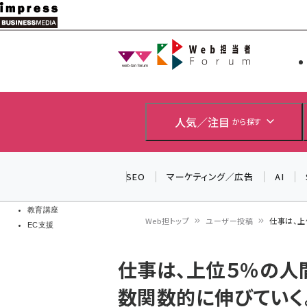
メ
イ
Web担当者
Web担当者
ン
EC担当者
コ
製品導入
ン
企業IT
ソフト開発
テ
人気／注目
から探す
IoT・AI
ン
DCクラウド
研究・調査
ツ
SEO
マーケティング／広告
AI
エネルギー
に
ドローン
移
教育講座
Web担トップ
ユーザー投稿
仕事は、上
EC支援
動
パ
仕事は、上位５％の人
ン
数関数的に伸びていく
く