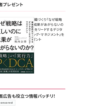
者プレゼント
成果を生む組織づくり『なぜ戦略
は正しいのに成果があがらないの
か？ 事業成長をリードするデジタ
ルマーケティング・マネジメント』を
3名様にプレゼント
8月7日 10:00
画広告も役立つ情報バッチリ！
ponsored