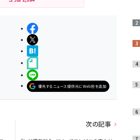
シェアする
ポストする
>ブクマする
noteで書く
LINEで送る
優先するニュース提供元にWeb担を追加
次の記事