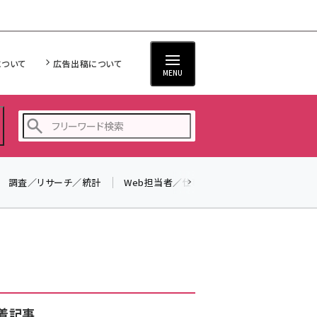
について
広告出稿について
MENU
調査／リサーチ／統計
Web担当者／仕事
法律／標準規格
seo (3526)
ai (2807)
youtube (2434)
note (2312)
セミナー (2307)
着記事