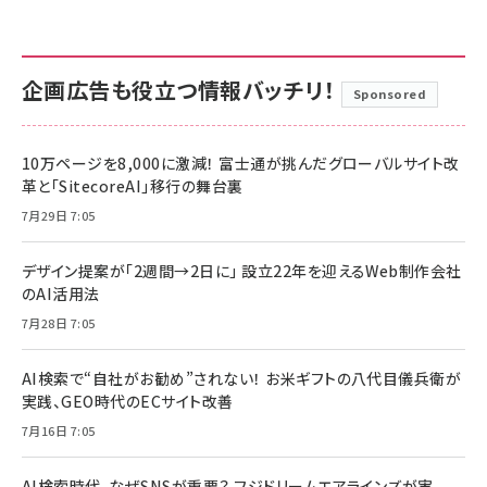
企画広告も役立つ情報バッチリ！
Sponsored
10万ページを8,000に激減！ 富士通が挑んだグローバルサイト改
革と「SitecoreAI」移行の舞台裏
7月29日 7:05
デザイン提案が「2週間→2日に」 設立22年を迎えるWeb制作会社
のAI活用法
7月28日 7:05
AI検索で“自社がお勧め”されない！ お米ギフトの八代目儀兵衛が
実践、GEO時代のECサイト改善
7月16日 7:05
AI検索時代、なぜSNSが重要？ フジドリームエアラインズが実