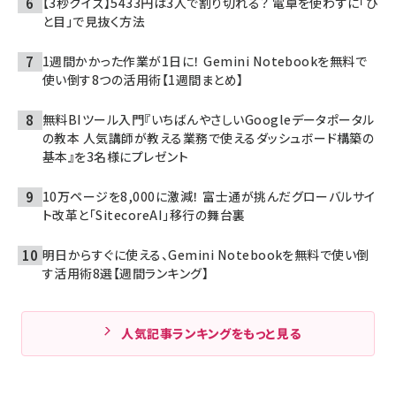
【3秒クイズ】5433円は3人で割り切れる？ 電卓を使わずに「ひ
と目」で見抜く方法
1週間かかった作業が1日に！ Gemini Notebookを無料で
使い倒す8つの活用術【1週間まとめ】
無料BIツール入門『いちばんやさしいGoogleデータポータル
の教本 人気講師が教える業務で使えるダッシュボード構築の
基本』を3名様にプレゼント
10万ページを8,000に激減！ 富士通が挑んだグローバルサイ
ト改革と「SitecoreAI」移行の舞台裏
明日からすぐに使える、Gemini Notebookを無料で使い倒
す活用術8選【週間ランキング】
人気記事ランキングをもっと見る