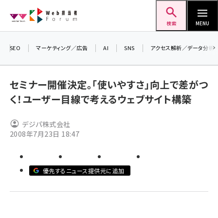
メ
Web担当者Forum
イ
検索
MENU
ン
コ
SEO
マーケティング／広告
AI
SNS
アクセス解析／データ分析
＼ 
ン
7月
テ
セミナー開催決定。「使いやすさ」向上で差がつ
差し
ン
く！ユーザー目線で考えるウェブサイト構築
▼ア
ツ
seo (3519)
に
デジパ株式会社
ai (2801)
移
2008年7月23日 18:47
動
youtube (2425)
note (2310)
優先するニュース提供元に追加
セミナー (2301)
z世代 (1620)
meo (1274)