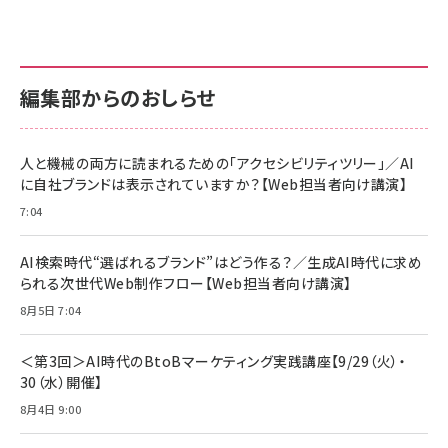
anan(アンアン)2026/07/01号 No.2501[魅せる
KIOXIA(キオクシア) 旧東芝メモリ microSD
KIOXIA(キオクシア) 旧東芝メモリ microSD
カラダ2026／宮舘涼太]
128GB UHS-I Class10 (最大読出速度
128GB UHS-I Class10 (最大読出速度
100MB/s) Nintendo Switch動作確認済 国内
100MB/s) Nintendo Switch動作確認済 国内
￥880
サポート正規品 メーカー保証5年 KLMEA128G
サポート正規品 メーカー保証5年 KLMEA128G
￥2,680
￥2,680
編集部からのおしらせ
anan(アンアン)2026/06/24号 No.2500増刊
スペシャルエディション[王道エンタメの矜持／
NIMASO ガラスフィルム iPhone 17 用 保護フィ
Amazon eギフトカード - Amazonロゴ - クラ
BTS]
ルム 強化ガラス 耐衝撃 高透過率 指紋防止 貼りや
シック
すい ガイド枠付き いPhone17 (6.3インチ) 対応
人と機械の両方に読まれるための「アクセシビリティツリー」／AI
￥1,100
￥5,000
2枚セット DSP25F1698
に自社ブランドは表示されていますか？【Web担当者向け講演】
￥1,599
7:04
anan(アンアン)2026/07/08号 No.2502[2026
Anker PowerLine III Flow USB-C & USB-C
年後半、あなたの恋と運命／山田涼介]
【New】Amazon Fire TV Stick HD | 手軽にスト
ケーブル Anker絡まないケーブル 240W 結束バン
リーミングをはじめよう | ストリーミングメディアプ
ド付き USB PD対応 シリコン素材採用 iPhone
￥880
AI検索時代“選ばれるブランド”はどう作る？／生成AI時代に求め
レイヤー
17 / 16 / 15 / Galaxy iPad Pro MacBook
￥1,890
Pro/Air 各種対応 (1.8m ミッドナイトブラック)
られる次世代Web制作フロー【Web担当者向け講演】
￥6,980
ママ投資家が育休中に１億貯めた株式投資
8月5日 7:04
アサヒ飲料 モンスター エナジー 355ml×24本
￥1,870
Anker Soundcore P31i (Bluetooth 6.1) 【完
￥4,192
全ワイヤレスイヤホン/アクティブノイズキャンセリ
＜第3回＞AI時代のBtoBマーケティング実践講座【9/29（火）・
ング/マルチポイント接続 / 最大50時間再生 / PSE
30（水）開催】
組織の成果を最大化する ルールのデザイン
技術基準適合】ブラック
￥5,990
サッポロ 生ビール 黒ラベル 350ml 缶 24本 ビー
8月4日 9:00
￥1,980
ル ケース買い【6/30応募〆切! 黒ラベルビヤセラー
キャンペーン】
Anker PowerLine III Flow USB-C & USB-C