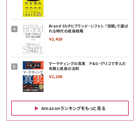
Brand Shift(ブランド・シフト): 「信頼」で選ば
れる時代の成長戦略
￥2,420
マーケティングの真実 P&G・グリコで学んだ
失敗と成長の法則
￥2,200
Amazonランキングをもっと見る
Amazon ビジネス・経済関連書籍 の売れ筋ランキン
Amazon 家電＆カメラ の売れ筋ランキング
Amazon パソコン・周辺機器 の売れ筋ランキング
グ
更新日時：2026/06/26 19:00
更新日時：2026/06/26 19:00
更新日時：2026/06/26 19:00