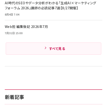
ケーブル Anker絡まないケーブル 240W 結束バン
￥4,857
AI時代のSEOやデータ分析がわかる「生成AI×マーケティング
ド付き USB PD対応 シリコン素材採用 iPhone
フォーラム 2026」講師の必読記事7選【8/27開催】
Amazonランキングをもっと見る
17 / 16 / 15 / Galaxy iPad Pro MacBook
￥1,890
Pro/Air 各種対応 (1.8m ミッドナイトブラック)
8月4日 7:04
Amazonランキングをもっと見る
Web担 編集後記 2026年7月
Amazonランキングをもっと見る
7月31日 15:00
すべて見る
新着記事