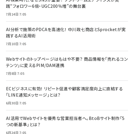
践“フォロワー6倍・UGC200％増”の舞台裏
7月14日 7:05
AI分析で施策のPDCAを高速化！ 中川政七商店とSprocketが実
践するAI活用術
7月10日 7:05
Webサイトのトップページはもはや不要？ 商品情報を「売れるコン
テンツ」に変えるPIM/DAM連携
7月8日 7:05
ECビジネスに有効！ リピート促進や顧客満足度向上に直結する
「LINE通知メッセージ」とは？
6月30日 7:05
AI活用でWebサイトを優秀な営業担当者へ。BtoBサイト制作「5
つの新基準」とは？
6月24日 7:05