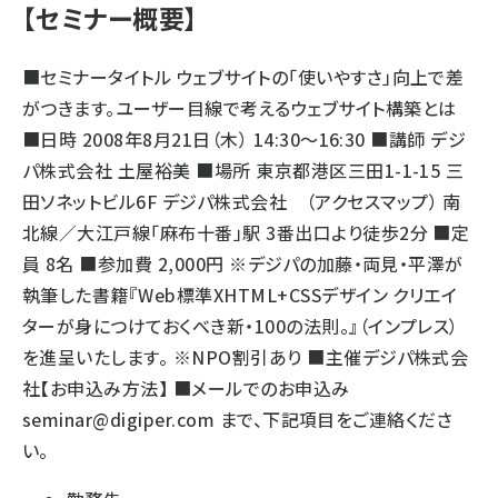
【セミナー概要】
■セミナータイトル ウェブサイトの「使いやすさ」向上で差
がつきます。ユーザー目線で考えるウェブサイト構築とは
■日時 2008年8月21日（木） 14:30～16:30 ■講師 デジ
パ株式会社 土屋裕美 ■場所 東京都港区三田1-1-15 三
田ソネットビル6F デジパ株式会社 （
アクセスマップ
） 南
北線／大江戸線「麻布十番」駅 3番出口より徒歩2分 ■定
員 8名 ■参加費 2,000円 ※デジパの加藤・両見・平澤が
執筆した書籍『Web標準XHTML+CSSデザイン クリエイ
ターが身につけておくべき新・100の法則。』（インプレス）
を進呈いたします。 ※NPO割引あり ■主催
デジパ株式会
社
【お申込み方法】 ■メールでのお申込み
seminar@digiper.com
まで、下記項目をご連絡くださ
い。