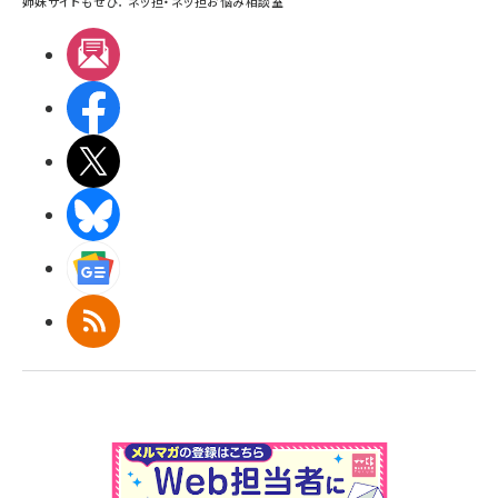
姉妹サイトもぜひ：
ネッ担
・
ネッ担お悩み相談室
メルマガ
Facebook
X(エックス)
BlueSky
Googleニュース
RSS