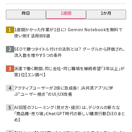
昨日
1週間
1か月
1週間かかった作業が1日に！ Gemini Notebookを無料で
使い倒す活用術8選
SEOで勝つタイトル付けの法則とは？ グーグルから評価され、
流入数を増やす5つの条件
派遣で働く期間、同じ会社・同じ職場を継続希望「3年以上」が
第1位【エン調べ】
アクティブユーザーが2倍に急成長！ JA共済アプリに学
ぶ“ユーザー視点”のUI/UX改善
AI回答のフレーミング（見せ方・提示）は、デジタルの新たな
「商品棚・売り場」――ChatGPT時代の新しい購買行動【SEOまと
め】