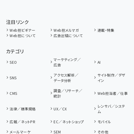
注目リンク
Web担ビギナー
Web担メルマガ
連載・特集
Web担について
広告出稿について
カテゴリ
マーケティング／
SEO
AI
広告
アクセス解析／
サイト制作／デザ
SNS
データ分析
イン
調査／リサーチ／
CMS
Web担当者／仕事
統計
レンサバ／システ
法律／標準規格
UX／CX
ム
広報／ネットPR
EC／ネットショップ
モバイル
メールマーケ
SEM
その他