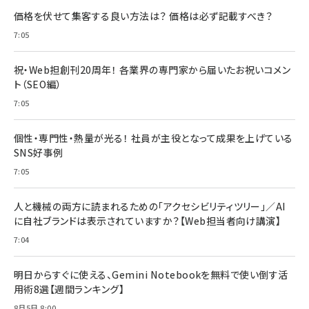
価格を伏せて集客する良い方法は？ 価格は必ず記載すべき？
7:05
祝・Web担創刊20周年！ 各業界の専門家から届いたお祝いコメン
ト（SEO編）
7:05
個性・専門性・熱量が光る！ 社員が主役となって成果を上げている
SNS好事例
7:05
人と機械の両方に読まれるための「アクセシビリティツリー」／AI
に自社ブランドは表示されていますか？【Web担当者向け講演】
7:04
明日からすぐに使える、Gemini Notebookを無料で使い倒す活
用術8選【週間ランキング】
8月5日 8:00