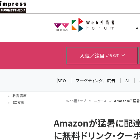
メ
イ
Web担当者
Web担当者
ン
EC担当者
コ
製品導入
ン
企業IT
ソフト開発
テ
人気／注目
から探す
IoT・AI
ン
DCクラウド
研究・調査
ツ
SEO
マーケティング／広告
AI
エネルギー
に
ドローン
移
教育講座
Web担トップ
ニュース
Amazonが猛
EC支援
動
パ
Amazonが猛暑に配
ン
に無料ドリンク・クー
く