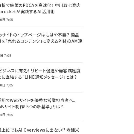
I分析で施策のPDCAを高速化！ 中川政七商店
procketが実践するAI活用術
0日 7:05
ebサイトのトップページはもはや不要？ 商品
を「売れるコンテンツ」に変えるPIM/DAM連
日 7:05
Cビジネスに有効！ リピート促進や顧客満足度
上に直結する「LINE通知メッセージ」とは？
0日 7:05
I活用でWebサイトを優秀な営業担当者へ。
oBサイト制作「5つの新基準」とは？
4日 7:05
上位でもAI Overviewsに出ない!? 老舗米