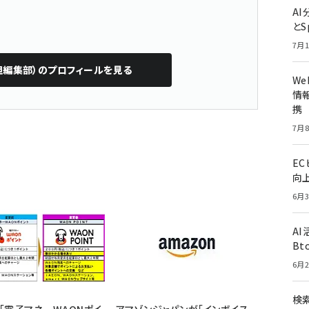
A
とS
7月1
担編集部）
のプロフィールを見る
W
情報
携
7月8
E
向
6月3
A
Bt
6月2
検索
「電子マネーWAONポイ
アマゾンジャパンが「インボイス