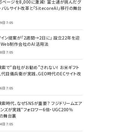
万ページを8,000に激減！ 富士通が挑んだグ
バルサイト改革と「SitecoreAI」移行の舞台
9日 7:05
ザイン提案が「2週間→2日に」 設立22年を迎
るWeb制作会社のAI活用法
8日 7:05
I検索で“自社がお勧め”されない！ お米ギフト
八代目儀兵衛が実践、GEO時代のECサイト改
6日 7:05
検索時代、なぜSNSが重要？ フジドリームエア
ンズが実践“フォロワー6倍・UGC200％
”の舞台裏
4日 7:05