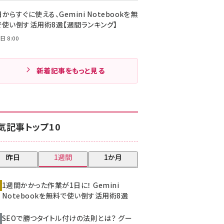
からすぐに使える、Gemini Notebookを無
で使い倒す活用術8選【週間ランキング】
日 8:00
新着記事をもっと見る
気記事トップ10
昨日
1週間
1か月
1週間かかった作業が1日に！ Gemini
Notebookを無料で使い倒す活用術8選
SEOで勝つタイトル付けの法則とは？ グー