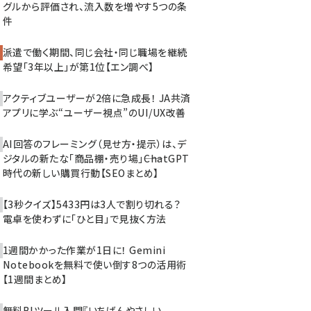
グルから評価され、流入数を増やす5つの条
件
派遣で働く期間、同じ会社・同じ職場を継続
希望「3年以上」が第1位【エン調べ】
アクティブユーザーが2倍に急成長！ JA共済
アプリに学ぶ“ユーザー視点”のUI/UX改善
AI回答のフレーミング（見せ方・提示）は、デ
ジタルの新たな「商品棚・売り場」――ChatGPT
時代の新しい購買行動【SEOまとめ】
【3秒クイズ】5433円は3人で割り切れる？
電卓を使わずに「ひと目」で見抜く方法
1週間かかった作業が1日に！ Gemini
Notebookを無料で使い倒す8つの活用術
【1週間まとめ】
無料BIツール入門『いちばんやさしい