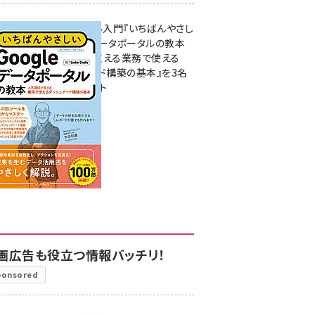
無料BIツール入門『いちばんやさし
いGoogleデータポータルの教本
人気講師が教える業務で使える
ダッシュボード構築の基本』を3名
様にプレゼント
7月31日 10:00
画広告も役立つ情報バッチリ！
ponsored