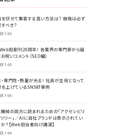
z世代 (1622)
格を伏せて集客する良い方法は？ 価格は必ず
meo (1275)
載すべき？
llmo (1161)
日 7:05
・Web担創刊20周年！ 各業界の専門家から届
お祝いコメント（SEO編）
日 7:05
性・専門性・熱量が光る！ 社員が主役となって
果を上げているSNS好事例
日 7:05
と機械の両方に読まれるための「アクセシビリ
ィツリー」／AIに自社ブランドは表示されてい
すか？【Web担当者向け講演】
日 7:04