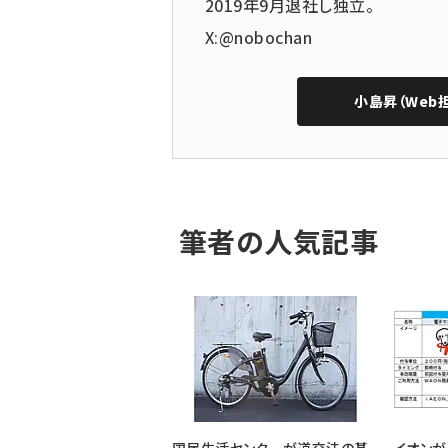
2019年9月退社し独立。
X:@nobochan
小島昇（Web
筆者の人気記事
国民生活センターが道交法の基
イオンが