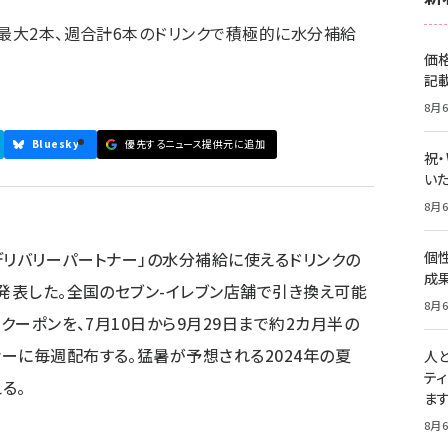
日最大2本、週合計6本のドリンクで積極的に水分補給
価
記
8月6
Bluesky
優先するニュース提供元に追加
祝
いた
8月6
デリバリーパートナー」の水分補給に使えるドリンクの
個
成
に発表した。全国のセブン-イレブン店舗で引き換え可能
8月6
・クーポンを、7月10日から9月29日まで約2カ月半の
ーに毎週配布する。猛暑が予想される2024年の夏
人
テ
る。
ま
8月6