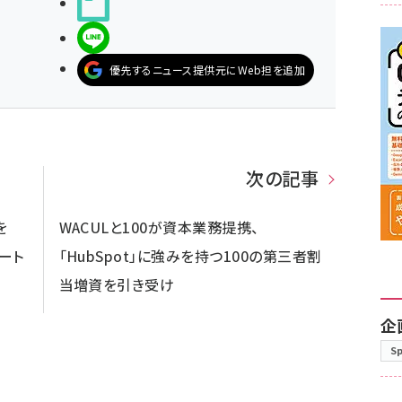
noteで書く
LINEで送る
優先するニュース提供元にWeb担を追加
次の記事
を
WACULと100が資本業務提携、
デート
「HubSpot」に強みを持つ100の第三者割
当増資を引き受け
企
S