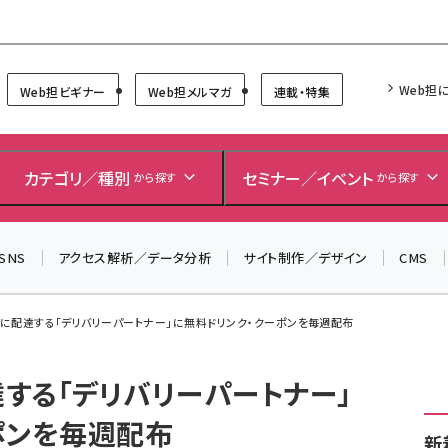
Forum
Web担
Web担ビギナー
Web担メルマガ
連載・特集
＼ 読者アンケートにご協力ください ／
7月24日で創刊20周年。ご回答者には抽選でプレゼントを
カテゴリ／種別
セミナー／イベント
から探す
から探す
差し上げます！
▼アンケートページはこちらから▼
SNS
アクセス解析／データ分析
サイト制作／デザイン
CMS
暑に配達する「デリバリーパートナー」に無料ドリンク・クーポンを毎週配布
達する「デリバリーパートナー」
ポンを毎週配布
新