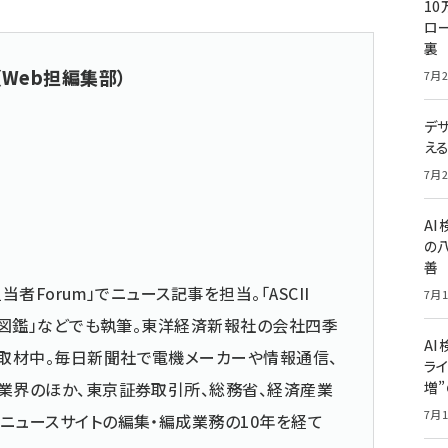
10
ロー
裏
（Web担編集部）
7月2
デ
え
7月2
A
の
善
当者Forum」でニュース記事を担当。「ASCII
7月1
仕事図鑑」などでも執筆。東洋経済新報社の会社四季
AI
取材中。毎日新聞社で電機メーカーや情報通信、
ライ
業界のほか、東京証券取引所、総務省、経済産業
増
7月1
ニュースサイトの編集・編成業務の10年を経て