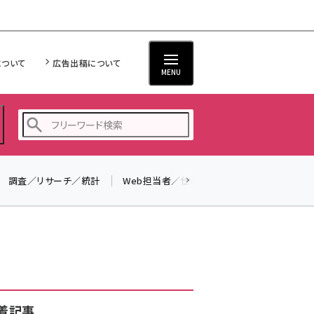
について
広告出稿について
MENU
調査／リサーチ／統計
Web担当者／仕事
法律／標準規格
seo (3523)
ai (2804)
youtube (2429)
note (2312)
セミナー (2303)
着記事