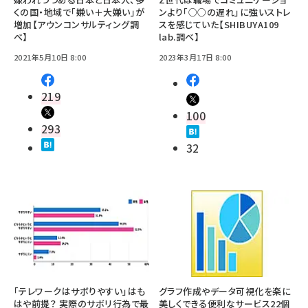
くの国・地域で「嫌い＋大嫌い」が
ンより「○○の遅れ」に強いストレ
増加【アウンコンサルティング調
スを感じていた【SHIBUYA109
べ】
lab.調べ】
2021年5月10日 8:00
2023年3月17日 8:00
219
100
293
32
「テレワークはサボりやすい」はも
グラフ作成やデータ可視化を楽に
はや前提？ 実際のサボリ行為で最
美しくできる便利なサービス22個