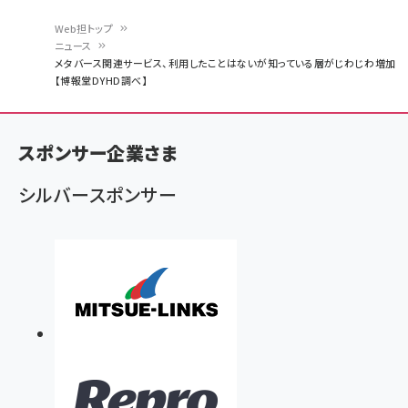
Web担トップ
ニュース
パ
メタバース関連サービス、利用したことはないが知っている層がじわじわ増加
【博報堂DYHD調べ】
ン
く
ず
スポンサー企業さま
シルバースポンサー