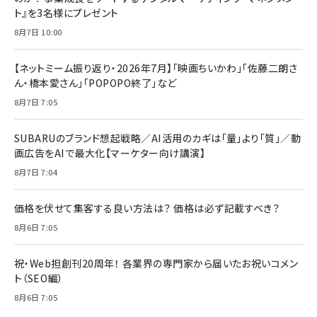
ト』を3名様にプレゼント
8月7日 10:00
【ネットミーム振り返り・2026年7月】「映画ちいかわ」「佐藤二朗さ
ん・橋本愛さん」「POPOPO終了」など
8月7日 7:05
SUBARUのブランド想起戦略／AI活用のカギは「量」より「質」／動
画広告をAIで最大化【マーケター向け講演】
8月7日 7:04
価格を伏せて集客する良い方法は？ 価格は必ず記載すべき？
8月6日 7:05
祝・Web担創刊20周年！ 各業界の専門家から届いたお祝いコメン
ト（SEO編）
8月6日 7:05