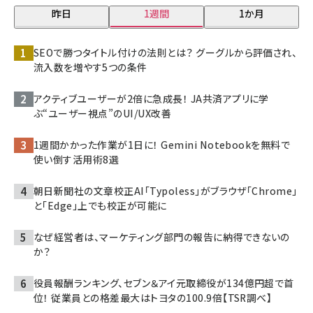
昨日
1週間
1か月
SEOで勝つタイトル付けの法則とは？ グーグルから評価され、
流入数を増やす5つの条件
アクティブユーザーが2倍に急成長！ JA共済アプリに学
ぶ“ユーザー視点”のUI/UX改善
1週間かかった作業が1日に！ Gemini Notebookを無料で
使い倒す活用術8選
朝日新聞社の文章校正AI「Typoless」がブラウザ「Chrome」
と「Edge」上でも校正が可能に
なぜ経営者は、マーケティング部門の報告に納得できないの
か？
役員報酬ランキング、セブン＆アイ元取締役が134億円超で首
位！ 従業員との格差最大はトヨタの100.9倍【TSR調べ】