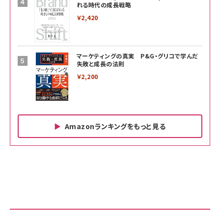
れる時代の成長戦略
￥2,420
マーケティングの真実 P&G・グリコで学んだ
失敗と成長の法則
￥2,200
Amazonランキングをもっと見る
Amazon ビジネス・経済関連書籍 の売れ筋ランキン
Amazon 家電＆カメラ の売れ筋ランキング
Amazon パソコン・周辺機器 の売れ筋ランキング
グ
更新日時：2026/06/26 19:00
更新日時：2026/06/26 19:00
更新日時：2026/06/26 19:00
anan(アンアン)2026/07/01号 No.2501[魅せる
KIOXIA(キオクシア) 旧東芝メモリ microSD
KIOXIA(キオクシア) 旧東芝メモリ microSD
カラダ2026／宮舘涼太]
128GB UHS-I Class10 (最大読出速度
128GB UHS-I Class10 (最大読出速度
100MB/s) Nintendo Switch動作確認済 国内
100MB/s) Nintendo Switch動作確認済 国内
￥880
サポート正規品 メーカー保証5年 KLMEA128G
サポート正規品 メーカー保証5年 KLMEA128G
￥2,680
￥2,680