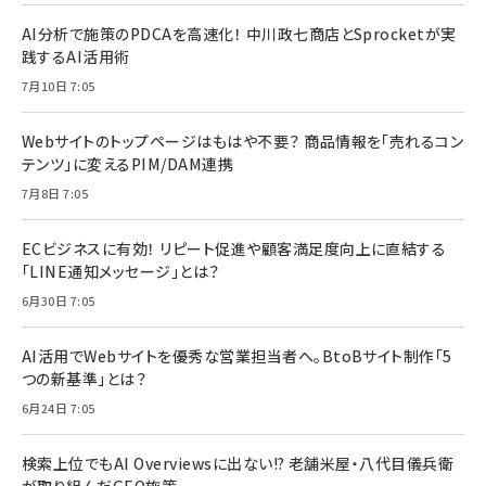
AI分析で施策のPDCAを高速化！ 中川政七商店とSprocketが実
践するAI活用術
7月10日 7:05
Webサイトのトップページはもはや不要？ 商品情報を「売れるコン
テンツ」に変えるPIM/DAM連携
7月8日 7:05
ECビジネスに有効！ リピート促進や顧客満足度向上に直結する
「LINE通知メッセージ」とは？
6月30日 7:05
AI活用でWebサイトを優秀な営業担当者へ。BtoBサイト制作「5
つの新基準」とは？
6月24日 7:05
検索上位でもAI Overviewsに出ない!? 老舗米屋・八代目儀兵衛