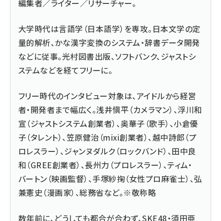
編集者／ライター／リサーチャー。
大学時代は言語学（日本語学）を専攻。日本文学の定
量的解析、かな漢字変換のシステム・辞書データ開発
などに従事。光村図書出版、ソフトバンク、ジャストシ
ステムなどを経てフリーに。
フリー時代のインタビュー対象は、アイドルから経営
者・開発者まで幅広く。浅井愼平（カメラマン）、浮川和
宣（ジャストシステム創業者）、奥華子（歌手）、小倉優
子（タレント）、笠原健治（mixi創業者）、越中詩郎（プ
ロレスラー）、ジャンヌダルク（ロックバンド）、田中良
和（GREE創業者）、長州力（プロレスラー）、ティム・
バートン（映画監督）、手塚紗掬（女性プロ麻雀士）、弘
兼憲史（漫画家）、総務省など。※敬称略
数年前に、どうしても都合が合わず、SKE48・須田亜