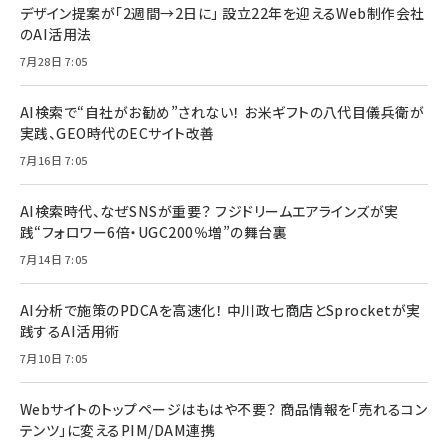
デザイン提案が「2週間→2日に」 設立22年を迎えるWeb制作会社
のAI活用法
7月28日 7:05
AI検索で“自社がお勧め”されない！ お米ギフトの八代目儀兵衛が
実践、GEO時代のECサイト改善
7月16日 7:05
AI検索時代、なぜSNSが重要？ フジドリームエアラインズが実
践“フォロワー6倍・UGC200％増”の舞台裏
7月14日 7:05
AI分析で施策のPDCAを高速化！ 中川政七商店とSprocketが実
践するAI活用術
7月10日 7:05
Webサイトのトップページはもはや不要？ 商品情報を「売れるコン
テンツ」に変えるPIM/DAM連携