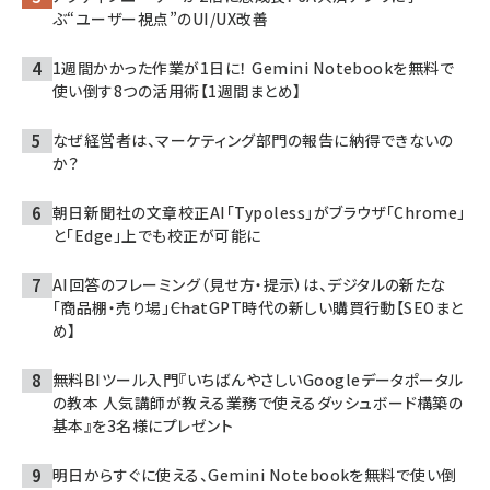
ぶ“ユーザー視点”のUI/UX改善
1週間かかった作業が1日に！ Gemini Notebookを無料で
使い倒す8つの活用術【1週間まとめ】
なぜ経営者は、マーケティング部門の報告に納得できないの
か？
朝日新聞社の文章校正AI「Typoless」がブラウザ「Chrome」
と「Edge」上でも校正が可能に
AI回答のフレーミング（見せ方・提示）は、デジタルの新たな
「商品棚・売り場」――ChatGPT時代の新しい購買行動【SEOまと
め】
無料BIツール入門『いちばんやさしいGoogleデータポータル
の教本 人気講師が教える業務で使えるダッシュボード構築の
基本』を3名様にプレゼント
明日からすぐに使える、Gemini Notebookを無料で使い倒