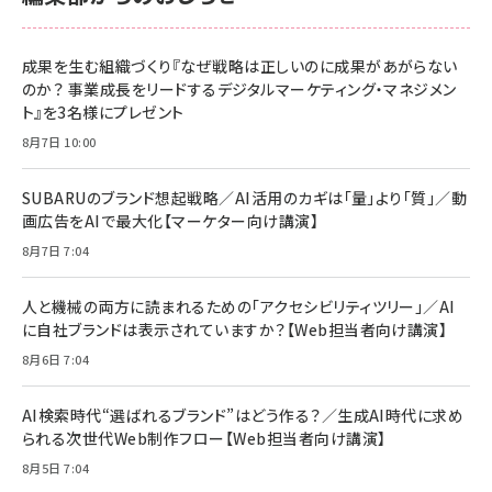
anan(アンアン)2026/06/24号 No.2500増刊
スペシャルエディション[王道エンタメの矜持／
NIMASO ガラスフィルム iPhone 17 用 保護フィ
Amazon eギフトカード - Amazonロゴ - クラ
BTS]
ルム 強化ガラス 耐衝撃 高透過率 指紋防止 貼りや
シック
すい ガイド枠付き いPhone17 (6.3インチ) 対応
成果を生む組織づくり『なぜ戦略は正しいのに成果があがらない
￥1,100
￥5,000
2枚セット DSP25F1698
のか？ 事業成長をリードするデジタルマーケティング・マネジメン
￥1,599
ト』を3名様にプレゼント
anan(アンアン)2026/07/08号 No.2502[2026
Anker PowerLine III Flow USB-C & USB-C
年後半、あなたの恋と運命／山田涼介]
【New】Amazon Fire TV Stick HD | 手軽にスト
ケーブル Anker絡まないケーブル 240W 結束バン
8月7日 10:00
リーミングをはじめよう | ストリーミングメディアプ
ド付き USB PD対応 シリコン素材採用 iPhone
￥880
レイヤー
17 / 16 / 15 / Galaxy iPad Pro MacBook
￥1,890
Pro/Air 各種対応 (1.8m ミッドナイトブラック)
SUBARUのブランド想起戦略／AI活用のカギは「量」より「質」／動
￥6,980
画広告をAIで最大化【マーケター向け講演】
ママ投資家が育休中に１億貯めた株式投資
アサヒ飲料 モンスター エナジー 355ml×24本
￥1,870
8月7日 7:04
Anker Soundcore P31i (Bluetooth 6.1) 【完
￥4,192
全ワイヤレスイヤホン/アクティブノイズキャンセリ
ング/マルチポイント接続 / 最大50時間再生 / PSE
人と機械の両方に読まれるための「アクセシビリティツリー」／AI
組織の成果を最大化する ルールのデザイン
技術基準適合】ブラック
￥5,990
サッポロ 生ビール 黒ラベル 350ml 缶 24本 ビー
に自社ブランドは表示されていますか？【Web担当者向け講演】
￥1,980
ル ケース買い【6/30応募〆切! 黒ラベルビヤセラー
8月6日 7:04
キャンペーン】
Anker PowerLine III Flow USB-C & USB-C
ケーブル Anker絡まないケーブル 240W 結束バン
￥4,857
ド付き USB PD対応 シリコン素材採用 iPhone
AI検索時代“選ばれるブランド”はどう作る？／生成AI時代に求め
Amazonランキングをもっと見る
17 / 16 / 15 / Galaxy iPad Pro MacBook
￥1,890
られる次世代Web制作フロー【Web担当者向け講演】
Pro/Air 各種対応 (1.8m ミッドナイトブラック)
Amazonランキングをもっと見る
8月5日 7:04