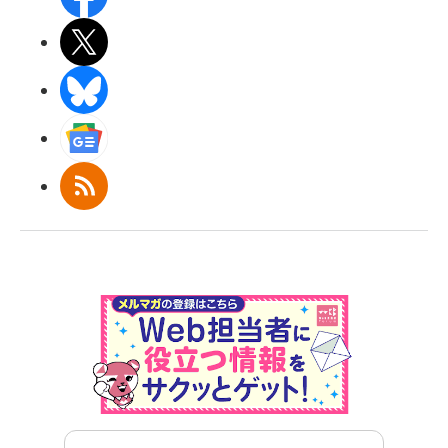
X(エックス)
BlueSky
Googleニュース
RSS