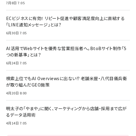
7月8日 7:05
ECビジネスに有効！ リピート促進や顧客満足度向上に直結する
「LINE通知メッセージ」とは？
6月30日 7:05
AI活用でWebサイトを優秀な営業担当者へ。BtoBサイト制作「5
つの新基準」とは？
6月24日 7:05
検索上位でもAI Overviewsに出ない!? 老舗米屋・八代目儀兵衛
が取り組んだGEO施策
4月20日 8:00
明太子の「やまや」に聞く、マーケティングから店舗・採用まで広が
るデータ活用術
4月14日 7:05