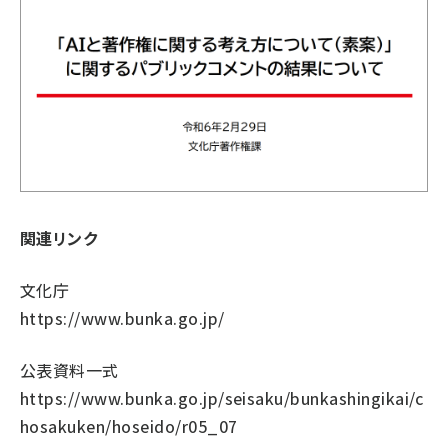
関連リンク
文化庁
https://www.bunka.go.jp/
公表資料一式
https://www.bunka.go.jp/seisaku/bunkashingikai/c
hosakuken/hoseido/r05_07