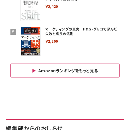
￥2,420
マーケティングの真実 P&G・グリコで学んだ
失敗と成長の法則
￥2,200
Amazonランキングをもっと見る
Amazon ビジネス・経済関連書籍 の売れ筋ランキン
Amazon 家電＆カメラ の売れ筋ランキング
Amazon パソコン・周辺機器 の売れ筋ランキング
グ
更新日時：2026/06/26 19:00
更新日時：2026/06/26 19:00
更新日時：2026/06/26 19:00
anan(アンアン)2026/07/01号 No.2501[魅せる
KIOXIA(キオクシア) 旧東芝メモリ microSD
KIOXIA(キオクシア) 旧東芝メモリ microSD
カラダ2026／宮舘涼太]
128GB UHS-I Class10 (最大読出速度
128GB UHS-I Class10 (最大読出速度
100MB/s) Nintendo Switch動作確認済 国内
100MB/s) Nintendo Switch動作確認済 国内
￥880
サポート正規品 メーカー保証5年 KLMEA128G
サポート正規品 メーカー保証5年 KLMEA128G
￥2,680
￥2,680
編集部からのおしらせ