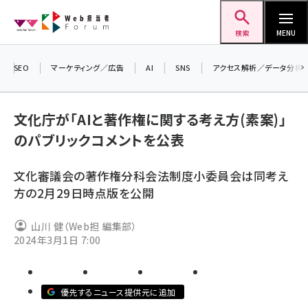
メ
Web担当者Forum
イ
検索
MENU
ン
コ
SEO
マーケティング／広告
AI
SNS
アクセス解析／データ分析
＼ 
ン
生成
テ
るセ
文化庁が「AIと著作権に関する考え方(素案)」
ン
202
のパブリックコメントを公表
ツ
seo (3526)
▼申
に
文化審議会の著作権分科会法制度小委員会は同考え
ai (2807)
移
方の2月29日時点版を公開
動
youtube (2434)
山川 健（Web担 編集部）
note (2312)
2024年3月1日 7:00
セミナー (2307)
z世代 (1622)
優先するニュース提供元に追加
meo (1275)