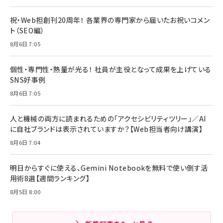
祝・Web担創刊20周年！ 各業界の専門家から届いたお祝いコメン
ト（SEO編）
8月6日 7:05
個性・専門性・熱量が光る！ 社員が主役となって成果を上げている
SNS好事例
8月6日 7:05
人と機械の両方に読まれるための「アクセシビリティツリー」／AI
に自社ブランドは表示されていますか？【Web担当者向け講演】
8月6日 7:04
明日からすぐに使える、Gemini Notebookを無料で使い倒す活
用術8選【週間ランキング】
8月5日 8:00