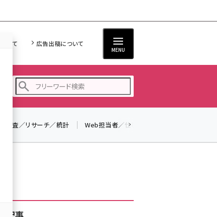
について
広告出稿について
MENU
調査／リサーチ／統計
Web担当者／仕事
法律／標準規格
seo (3523)
ai (2804)
youtube (2429)
note (2312)
セミナー (2303)
着記事