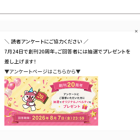
Forum
Web担
Web担ビギナー
Web担メルマガ
連載・特集
＼ 読者アンケートにご協力ください ／
7月24日で創刊20周年。ご回答者には抽選でプレゼントを
カテゴリ／種別
セミナー／イベント
から探す
から探す
差し上げます！
▼アンケートページはこちらから▼
SNS
アクセス解析／データ分析
サイト制作／デザイン
CMS
年収は「400万円～599万円」が最多。最も給与が高い職種は？ 【MS-Japan調べ】
「400万円～599万円」が最
？ 【MS-Japan調べ】
新