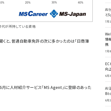
A
とS
7月1
世代が所持している資格
W
情報
聞くと、普通自動車免許の次に多かったのは「日商簿
携
7月8
E
向
6月3
年6月に人材紹介サービス「MS Agent」に登録のあった
A
Bt
6月2