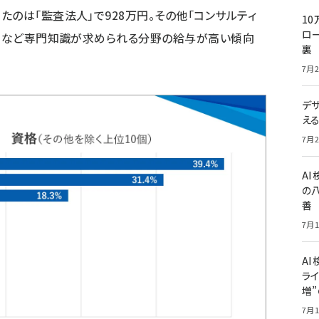
のは「監査法人」で928万円。その他「コンサルティ
10
ロー
所」など専門知識が求められる分野の給与が高い傾向
裏
7月2
デ
え
7月2
A
の
善
7月1
AI
ライ
増
7月1