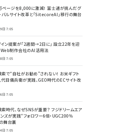
万ページを8,000に激減！ 富士通が挑んだグ
バルサイト改革と「SitecoreAI」移行の舞台
9日 7:05
ザイン提案が「2週間→2日に」 設立22年を迎
るWeb制作会社のAI活用法
8日 7:05
I検索で“自社がお勧め”されない！ お米ギフト
八代目儀兵衛が実践、GEO時代のECサイト改
6日 7:05
検索時代、なぜSNSが重要？ フジドリームエア
ンズが実践“フォロワー6倍・UGC200％
”の舞台裏
4日 7:05