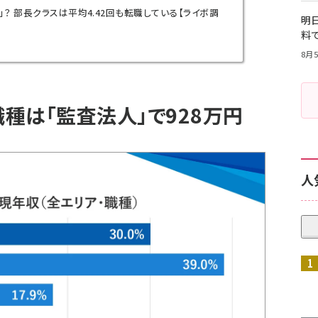
？ 部長クラスは平均4.42回も転職している【ライボ調
明日
料
8月5
種は「監査法人」で928万円
人