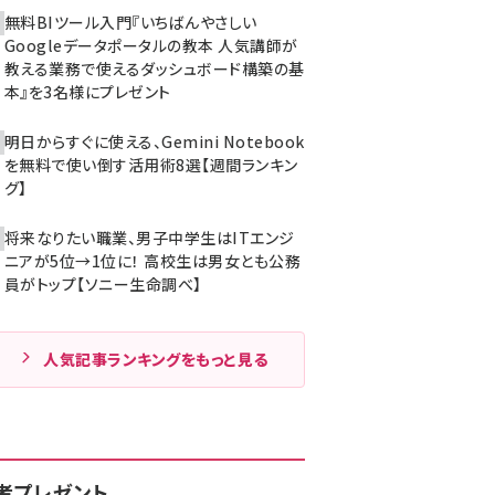
無料BIツール入門『いちばんやさしい
Googleデータポータルの教本 人気講師が
教える業務で使えるダッシュボード構築の基
本』を3名様にプレゼント
明日からすぐに使える、Gemini Notebook
を無料で使い倒す活用術8選【週間ランキン
グ】
将来なりたい職業、男子中学生はITエンジ
ニアが5位→1位に！ 高校生は男女とも公務
員がトップ【ソニー生命調べ】
人気記事ランキングをもっと見る
者プレゼント