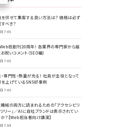
z世代 (1622)
格を伏せて集客する良い方法は？ 価格は必ず
meo (1275)
載すべき？
llmo (1161)
日 7:05
・Web担創刊20周年！ 各業界の専門家から届
お祝いコメント（SEO編）
日 7:05
性・専門性・熱量が光る！ 社員が主役となって
果を上げているSNS好事例
日 7:05
と機械の両方に読まれるための「アクセシビリ
ィツリー」／AIに自社ブランドは表示されてい
すか？【Web担当者向け講演】
日 7:04