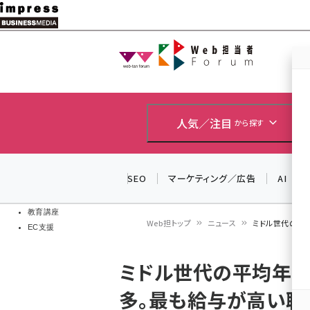
メ
イ
Web担当者
Web担当者
ン
EC担当者
コ
製品導入
ン
企業IT
ソフト開発
テ
人気／注目
から探す
IoT・AI
ン
DCクラウド
研究・調査
ツ
SEO
マーケティング／広告
AI
エネルギー
に
ドローン
移
教育講座
Web担トップ
ニュース
ミドル世代の平均
EC支援
動
パ
ミドル世代の平均年収は
ン
多。最も給与が高い職種は
く