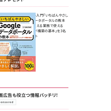
無料BIツール入門『いちばんやさし
いGoogleデータポータルの教本
人気講師が教える業務で使える
ダッシュボード構築の基本』を3名
様にプレゼント
7月31日 10:00
画広告も役立つ情報バッチリ！
ponsored