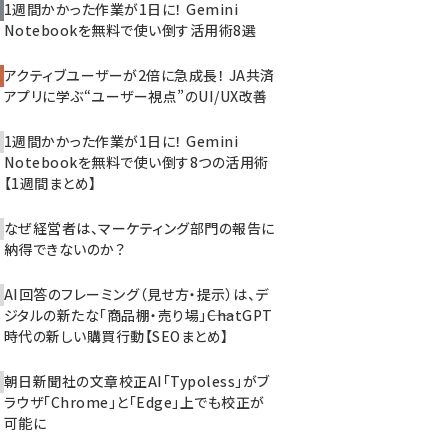
1週間かかった作業が1日に！ Gemini
Notebookを無料で使い倒す活用術8選
アクティブユーザーが2倍に急成長！ JA共済
アプリに学ぶ“ユーザー視点”のUI/UX改善
1週間かかった作業が1日に！ Gemini
Notebookを無料で使い倒す8つの活用術
【1週間まとめ】
なぜ経営者は、マーケティング部門の報告に
納得できないのか？
AI回答のフレーミング（見せ方・提示）は、デ
ジタルの新たな「商品棚・売り場」――ChatGPT
時代の新しい購買行動【SEOまとめ】
朝日新聞社の文章校正AI「Typoless」がブ
ラウザ「Chrome」と「Edge」上でも校正が
可能に