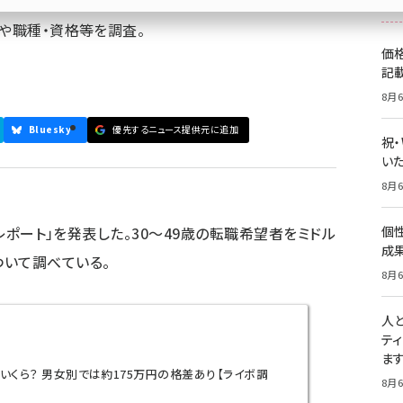
収や職種・資格等を調査。
価
記
8月6
Bluesky
優先するニュース提供元に追加
祝
いた
8月6
態レポート」を発表した。30～49歳の転職希望者をミドル
個
成
いて調べている。
8月6
人
テ
ま
はいくら？ 男女別では約175万円の格差あり【ライボ調
8月6