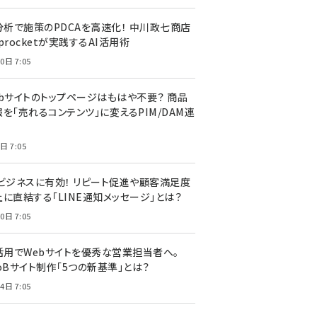
I分析で施策のPDCAを高速化！ 中川政七商店
procketが実践するAI活用術
0日 7:05
ebサイトのトップページはもはや不要？ 商品
を「売れるコンテンツ」に変えるPIM/DAM連
日 7:05
Cビジネスに有効！ リピート促進や顧客満足度
上に直結する「LINE通知メッセージ」とは？
0日 7:05
I活用でWebサイトを優秀な営業担当者へ。
oBサイト制作「5つの新基準」とは？
4日 7:05