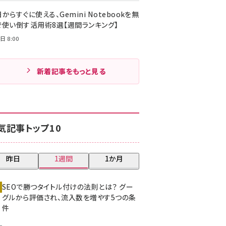
からすぐに使える、Gemini Notebookを無
で使い倒す活用術8選【週間ランキング】
日 8:00
新着記事をもっと見る
気記事トップ10
昨日
1週間
1か月
SEOで勝つタイトル付けの法則とは？ グー
グルから評価され、流入数を増やす5つの条
件