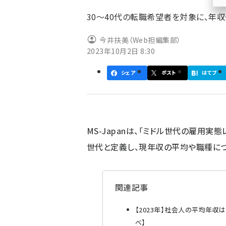
ず
30～40代の転職希望者を対象に、年
今井扶美（Web担編集部）
2023年10月2日 8:30
シェア
ポスト
はてブ
MS-Japanは、「ミドル世代の雇用実
世代と定義し、現年収の平均や職種につ
関連記事
【2023年】社会人の平均年収
べ】