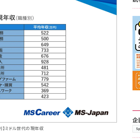
企
別】ミドル世代の現年収
S