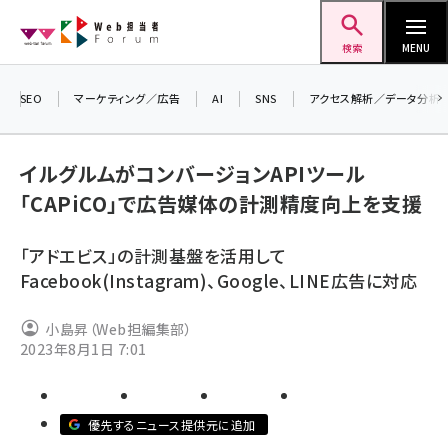
メ
Web担当者Forum
イ
検索
MENU
ン
コ
SEO
マーケティング／広告
AI
SNS
アクセス解析／データ分析
＼ 
ン
生成
テ
イルグルムがコンバージョンAPIツール
るセ
ン
「CAPiCO」で広告媒体の計測精度向上を支援
20
ツ
seo (3544)
▼申
に
「アドエビス」の計測基盤を活用して
ai (2829)
移
Facebook(Instagram)、Google、LINE広告に対応
動
youtube (2455)
小島昇（Web担編集部）
note (2329)
2023年8月1日 7:01
セミナー (2327)
z世代 (1635)
優先するニュース提供元に追加
meo (1288)