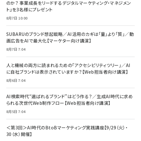
2枚セット DSP25F1698
のか？ 事業成長をリードするデジタルマーケティング・マネジメン
￥1,599
ト』を3名様にプレゼント
anan(アンアン)2026/07/08号 No.2502[2026
Anker PowerLine III Flow USB-C & USB-C
年後半、あなたの恋と運命／山田涼介]
【New】Amazon Fire TV Stick HD | 手軽にスト
ケーブル Anker絡まないケーブル 240W 結束バン
8月7日 10:00
リーミングをはじめよう | ストリーミングメディアプ
ド付き USB PD対応 シリコン素材採用 iPhone
￥880
レイヤー
17 / 16 / 15 / Galaxy iPad Pro MacBook
￥1,890
Pro/Air 各種対応 (1.8m ミッドナイトブラック)
SUBARUのブランド想起戦略／AI活用のカギは「量」より「質」／動
￥6,980
画広告をAIで最大化【マーケター向け講演】
ママ投資家が育休中に１億貯めた株式投資
アサヒ飲料 モンスター エナジー 355ml×24本
￥1,870
8月7日 7:04
Anker Soundcore P31i (Bluetooth 6.1) 【完
￥4,192
全ワイヤレスイヤホン/アクティブノイズキャンセリ
ング/マルチポイント接続 / 最大50時間再生 / PSE
人と機械の両方に読まれるための「アクセシビリティツリー」／AI
組織の成果を最大化する ルールのデザイン
技術基準適合】ブラック
￥5,990
サッポロ 生ビール 黒ラベル 350ml 缶 24本 ビー
に自社ブランドは表示されていますか？【Web担当者向け講演】
￥1,980
ル ケース買い【6/30応募〆切! 黒ラベルビヤセラー
8月6日 7:04
キャンペーン】
Anker PowerLine III Flow USB-C & USB-C
ケーブル Anker絡まないケーブル 240W 結束バン
￥4,857
ド付き USB PD対応 シリコン素材採用 iPhone
AI検索時代“選ばれるブランド”はどう作る？／生成AI時代に求め
Amazonランキングをもっと見る
17 / 16 / 15 / Galaxy iPad Pro MacBook
￥1,890
られる次世代Web制作フロー【Web担当者向け講演】
Pro/Air 各種対応 (1.8m ミッドナイトブラック)
Amazonランキングをもっと見る
8月5日 7:04
Amazonランキングをもっと見る
＜第3回＞AI時代のBtoBマーケティング実践講座【9/29（火）・
30（水）開催】