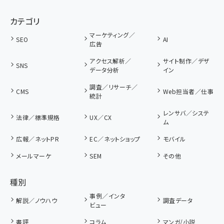
カテゴリ
マーケティング／
SEO
AI
広告
アクセス解析／
サイト制作／デザ
SNS
データ分析
イン
調査／リサーチ／
CMS
Web担当者／仕事
統計
レンサバ／システ
法律／標準規格
UX／CX
ム
広報／ネットPR
EC／ネットショップ
モバイル
メールマーケ
SEM
その他
種別
事例／インタ
解説／ノウハウ
調査データ
ビュー
書評
コラム
マンガ/小説