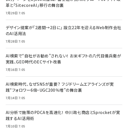
革と「SitecoreAI」移行の舞台裏
7月29日 7:05
デザイン提案が「2週間→2日に」 設立22年を迎えるWeb制作会社
のAI活用法
7月28日 7:05
AI検索で“自社がお勧め”されない！ お米ギフトの八代目儀兵衛が
実践、GEO時代のECサイト改善
7月16日 7:05
AI検索時代、なぜSNSが重要？ フジドリームエアラインズが実
践“フォロワー6倍・UGC200％増”の舞台裏
7月14日 7:05
AI分析で施策のPDCAを高速化！ 中川政七商店とSprocketが実
践するAI活用術
7月10日 7:05