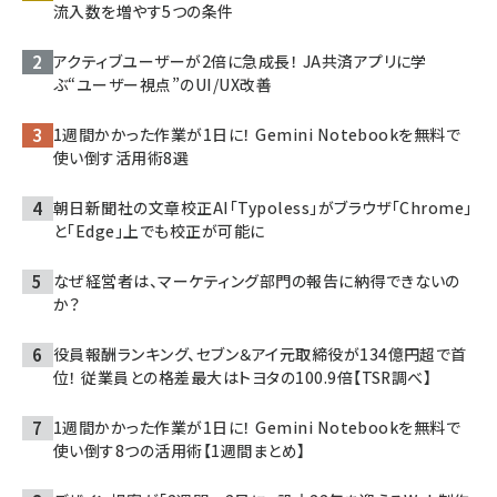
流入数を増やす5つの条件
アクティブユーザーが2倍に急成長！ JA共済アプリに学
ぶ“ユーザー視点”のUI/UX改善
1週間かかった作業が1日に！ Gemini Notebookを無料で
使い倒す活用術8選
朝日新聞社の文章校正AI「Typoless」がブラウザ「Chrome」
と「Edge」上でも校正が可能に
なぜ経営者は、マーケティング部門の報告に納得できないの
か？
役員報酬ランキング、セブン＆アイ元取締役が134億円超で首
位！ 従業員との格差最大はトヨタの100.9倍【TSR調べ】
1週間かかった作業が1日に！ Gemini Notebookを無料で
使い倒す8つの活用術【1週間まとめ】