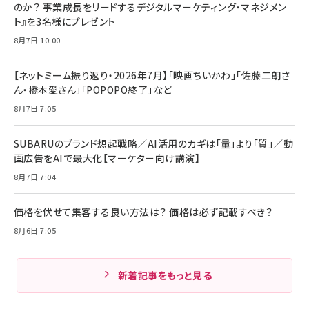
のか？ 事業成長をリードするデジタルマーケティング・マネジメン
ト』を3名様にプレゼント
8月7日 10:00
【ネットミーム振り返り・2026年7月】「映画ちいかわ」「佐藤二朗さ
ん・橋本愛さん」「POPOPO終了」など
8月7日 7:05
SUBARUのブランド想起戦略／AI活用のカギは「量」より「質」／動
画広告をAIで最大化【マーケター向け講演】
8月7日 7:04
価格を伏せて集客する良い方法は？ 価格は必ず記載すべき？
8月6日 7:05
新着記事をもっと見る