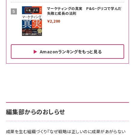
マーケティングの真実 P&G・グリコで学んだ
失敗と成長の法則
￥2,200
Amazonランキングをもっと見る
Amazon ビジネス・経済関連書籍 の売れ筋ランキン
Amazon 家電＆カメラ の売れ筋ランキング
Amazon パソコン・周辺機器 の売れ筋ランキング
グ
更新日時：2026/06/26 19:00
更新日時：2026/06/26 19:00
更新日時：2026/06/26 19:00
anan(アンアン)2026/07/01号 No.2501[魅せる
KIOXIA(キオクシア) 旧東芝メモリ microSD
KIOXIA(キオクシア) 旧東芝メモリ microSD
カラダ2026／宮舘涼太]
128GB UHS-I Class10 (最大読出速度
128GB UHS-I Class10 (最大読出速度
100MB/s) Nintendo Switch動作確認済 国内
100MB/s) Nintendo Switch動作確認済 国内
￥880
サポート正規品 メーカー保証5年 KLMEA128G
サポート正規品 メーカー保証5年 KLMEA128G
￥2,680
￥2,680
編集部からのおしらせ
anan(アンアン)2026/06/24号 No.2500増刊
スペシャルエディション[王道エンタメの矜持／
NIMASO ガラスフィルム iPhone 17 用 保護フィ
Amazon eギフトカード - Amazonロゴ - クラ
BTS]
ルム 強化ガラス 耐衝撃 高透過率 指紋防止 貼りや
シック
すい ガイド枠付き いPhone17 (6.3インチ) 対応
成果を生む組織づくり『なぜ戦略は正しいのに成果があがらない
￥1,100
￥5,000