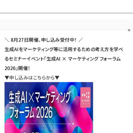
Forum
Web担
Web担ビギナー
Web担メルマガ
連載・特集
＼ 8月27日開催、申し込み受付中！ ／
生成AIをマーケティング等に活用するための考え方を学べ
カテゴリ／種別
セミナー／イベント
から探す
から探す
るセミナーイベント「生成AI × マーケティング フォーラム
2026」開催！
SNS
アクセス解析／データ分析
サイト制作／デザイン
CMS
▼申し込みはこちらから▼
ック コネクトが生体認証の世界的な展開と事業加速を目的に協業開始
コネクトが生体認証の世界的な
的に協業開始
新