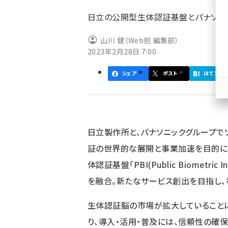
ず
日立の公開型生体認証基盤とパナソニッ
山川 健（Web担 編集部）
2023年2月28日 7:00
シェア
ポスト
はてブ
日立製作所と、パナソニックグループで
証の世界的な展開と事業加速を目的に協
体認証基盤「PBI(Public Biometri
を融合。新たなサービス創出を目指し、
生体認証脳の市場が拡大していること
り、導入・活用・普及には、信頼性の確