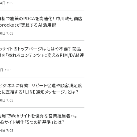
4日 7:05
I分析で施策のPDCAを高速化！ 中川政七商店
procketが実践するAI活用術
0日 7:05
ebサイトのトップページはもはや不要？ 商品
を「売れるコンテンツ」に変えるPIM/DAM連
日 7:05
Cビジネスに有効！ リピート促進や顧客満足度
上に直結する「LINE通知メッセージ」とは？
0日 7:05
I活用でWebサイトを優秀な営業担当者へ。
oBサイト制作「5つの新基準」とは？
4日 7:05