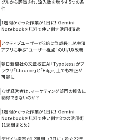
グルから評価され、流入数を増やす5つの条
件
1週間かかった作業が1日に！ Gemini
Notebookを無料で使い倒す活用術8選
アクティブユーザーが2倍に急成長！ JA共済
アプリに学ぶ“ユーザー視点”のUI/UX改善
朝日新聞社の文章校正AI「Typoless」がブ
ラウザ「Chrome」と「Edge」上でも校正が
可能に
なぜ経営者は、マーケティング部門の報告に
納得できないのか？
1週間かかった作業が1日に！ Gemini
Notebookを無料で使い倒す8つの活用術
【1週間まとめ】
デザイン提案が「2週間→2日に」 設立22年