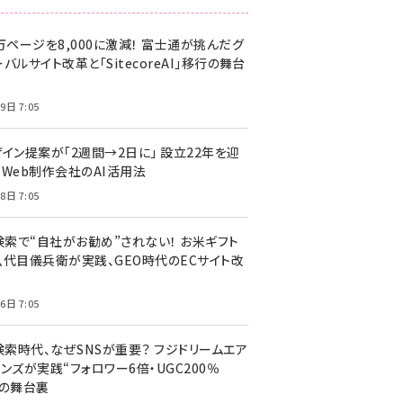
万ページを8,000に激減！ 富士通が挑んだグ
バルサイト改革と「SitecoreAI」移行の舞台
9日 7:05
ザイン提案が「2週間→2日に」 設立22年を迎
るWeb制作会社のAI活用法
8日 7:05
I検索で“自社がお勧め”されない！ お米ギフト
八代目儀兵衛が実践、GEO時代のECサイト改
6日 7:05
検索時代、なぜSNSが重要？ フジドリームエア
ンズが実践“フォロワー6倍・UGC200％
”の舞台裏