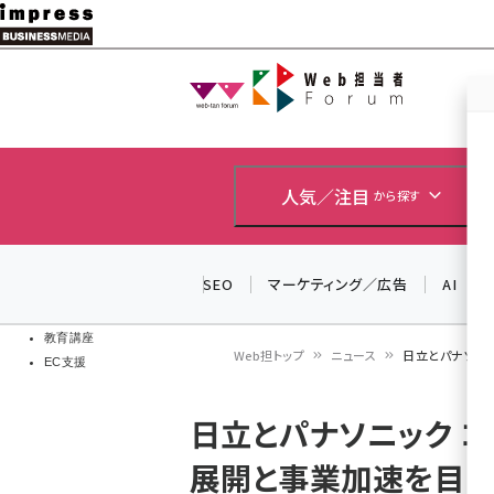
メ
イ
Web担当者
Web担当者
ン
EC担当者
コ
製品導入
ン
企業IT
ソフト開発
テ
人気／注目
から探す
IoT・AI
ン
DCクラウド
研究・調査
ツ
SEO
マーケティング／広告
AI
エネルギー
に
ドローン
移
教育講座
Web担トップ
ニュース
日立とパナソニ
EC支援
動
パ
日立とパナソニック 
ン
展開と事業加速を目
く