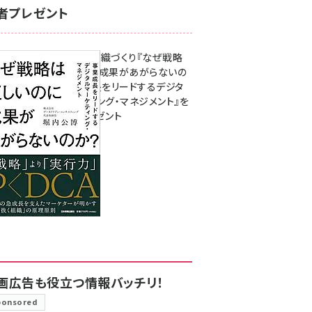
者プレゼント
成果を生む組織づくり『なぜ戦略
は正しいのに成果があがらないの
か？ 事業成長をリードするデジタ
ルマーケティング・マネジメント』を
3名様にプレゼント
8月7日 10:00
画広告も役立つ情報バッチリ！
ponsored