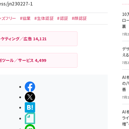
ess/jn230227-1
10
ンズフリー
#協業
#生体認証
#認証
#顔認証
ロー
裏
7月2
ーケティング／広告
14,121
デ
え
利ツール／サービス
4,499
7月2
A
の
シェアする
善
ポストする
7月1
>ブクマする
AI
ライ
noteで書く
増