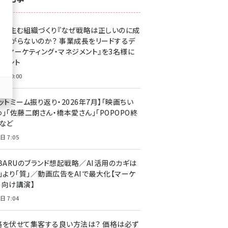
z世代 (1623)
果を生む組織づくり『なぜ戦略は正しいのに成
meo (1277)
があがらないのか？ 事業成長をリードするデ
llmo (1167)
タルマーケティング・マネジメント』を3名様に
レゼント
日 10:00
ットミーム振り返り・2026年7月】「映画ちい
」「佐藤二朗さん・橋本愛さん」「POPOPO終
」など
日 7:05
UBARUのブランド想起戦略／AI活用のカギは
量」より「質」／動画広告をAIで最大化【マーケ
ー向け講演】
日 7:04
格を伏せて集客する良い方法は？ 価格は必ず