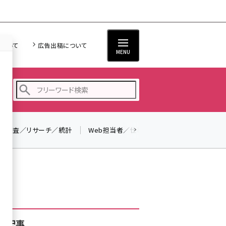
について
広告出稿について
MENU
調査／リサーチ／統計
Web担当者／仕事
法律／標準規格
seo (3532)
ai (2814)
youtube (2441)
note (2317)
セミナー (2310)
着記事