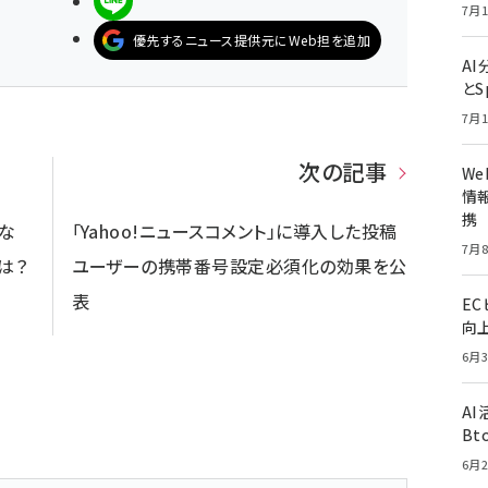
LINEで送る
7月1
優先するニュース提供元にWeb担を追加
A
とS
7月1
次の記事
W
情報
携
くな
「Yahoo!ニュースコメント」に導入した投稿
7月8
は？
ユーザーの携帯番号設定必須化の効果を公
表
E
向
6月3
A
Bt
6月2