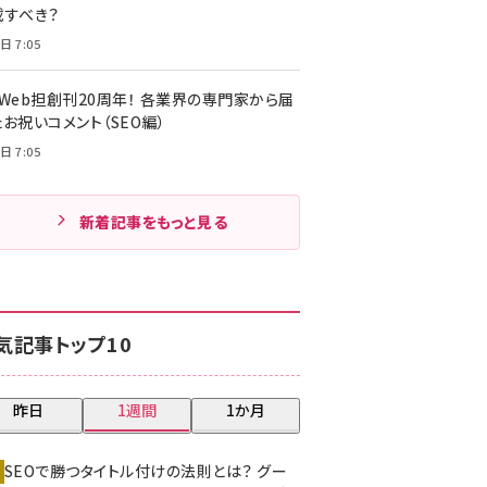
載すべき？
日 7:05
・Web担創刊20周年！ 各業界の専門家から届
お祝いコメント（SEO編）
日 7:05
新着記事をもっと見る
気記事トップ10
昨日
1週間
1か月
SEOで勝つタイトル付けの法則とは？ グー