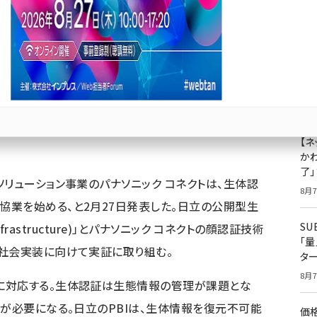
ク コネクトの顔認証技術を融合、実証を実施
成
果
ジ
プ
Bluesky
優先するニュース提供元に追加
8月7
【ネ
かわ
了
ソリューション事業のパナソニック コネクトは、生体認
8月7
業を始める、と2月27日発表した。日立の公開型生
S
c Infrastructure)」とパナソニック コネクトの顔認証技術
「
社会実装に向けて実証に取り組む。
タ
8月7
に対応する。生体認証は生態情報の管理が課題とな
保が必要になる。日立のPBIは、生体情報を復元不可能
価