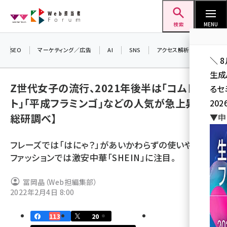
メ
Web担当者Forum
イ
検索
MENU
ン
コ
SEO
マーケティング／広告
AI
SNS
アクセス解析／データ分析
＼ 
ン
生成
テ
Z世代女子の流行、2021年後半は「コムドッ
るセ
ン
ト」「平成フラミンゴ」などの人気が急上昇【Z
202
ツ
seo (3526)
総研調べ】
▼申
に
ai (2807)
移
フレーズでは「はにゃ？」があいかわらずの使いやすさ、
動
youtube (2434)
ファッションでは激安中華「SHEIN」に注目。
note (2312)
冨岡晶（Web担編集部）
セミナー (2307)
2022年2月4日 8:00
z世代 (1622)
113
20
meo (1275)