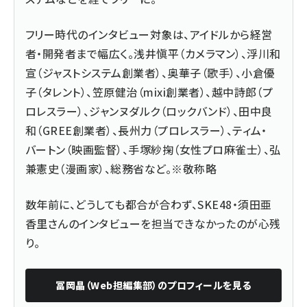
フリー時代のインタビュー対象は、アイドルから経営
者・開発者まで幅広く。浅井愼平（カメラマン）、浮川和
宣（ジャストシステム創業者）、奥華子（歌手）、小倉優
子（タレント）、笠原健治（mixi創業者）、越中詩郎（プ
ロレスラー）、ジャンヌダルク（ロックバンド）、田中良
和（GREE創業者）、長州力（プロレスラー）、ティム・
バートン（映画監督）、手塚紗掬（女性プロ麻雀士）、弘
兼憲史（漫画家）、総務省など。※敬称略
数年前に、どうしても都合が合わず、SKE48・須田亜
香里さんのインタビューを担当できなかったのが心残
り。
冨岡晶（Web担編集部）
のプロフィールを見る