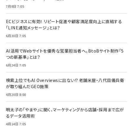
7月8日 7:05
ECビジネスに有効！ リピート促進や顧客満足度向上に直結する
「LINE通知メッセージ」とは？
6月30日 7:05
AI活用でWebサイトを優秀な営業担当者へ。BtoBサイト制作「5
つの新基準」とは？
6月24日 7:05
検索上位でもAI Overviewsに出ない!? 老舗米屋・八代目儀兵衛
が取り組んだGEO施策
4月20日 8:00
明太子の「やまや」に聞く、マーケティングから店舗・採用まで広が
るデータ活用術
4月14日 7:05