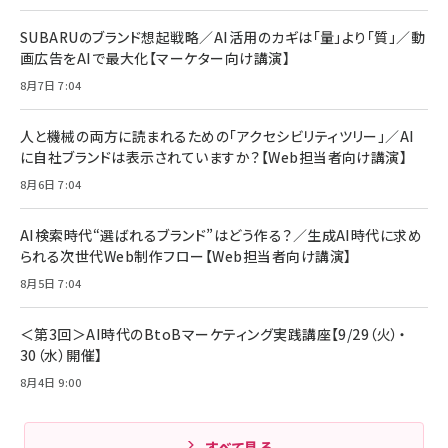
リーミングをはじめよう | ストリーミングメディアプ
ド付き USB PD対応 シリコン素材採用 iPhone
￥880
レイヤー
17 / 16 / 15 / Galaxy iPad Pro MacBook
￥1,890
Pro/Air 各種対応 (1.8m ミッドナイトブラック)
SUBARUのブランド想起戦略／AI活用のカギは「量」より「質」／動
￥6,980
画広告をAIで最大化【マーケター向け講演】
ママ投資家が育休中に１億貯めた株式投資
アサヒ飲料 モンスター エナジー 355ml×24本
￥1,870
8月7日 7:04
Anker Soundcore P31i (Bluetooth 6.1) 【完
￥4,192
全ワイヤレスイヤホン/アクティブノイズキャンセリ
ング/マルチポイント接続 / 最大50時間再生 / PSE
人と機械の両方に読まれるための「アクセシビリティツリー」／AI
組織の成果を最大化する ルールのデザイン
技術基準適合】ブラック
￥5,990
サッポロ 生ビール 黒ラベル 350ml 缶 24本 ビー
に自社ブランドは表示されていますか？【Web担当者向け講演】
￥1,980
ル ケース買い【6/30応募〆切! 黒ラベルビヤセラー
8月6日 7:04
キャンペーン】
Anker PowerLine III Flow USB-C & USB-C
ケーブル Anker絡まないケーブル 240W 結束バン
￥4,857
ド付き USB PD対応 シリコン素材採用 iPhone
AI検索時代“選ばれるブランド”はどう作る？／生成AI時代に求め
Amazonランキングをもっと見る
17 / 16 / 15 / Galaxy iPad Pro MacBook
￥1,890
られる次世代Web制作フロー【Web担当者向け講演】
Pro/Air 各種対応 (1.8m ミッドナイトブラック)
Amazonランキングをもっと見る
8月5日 7:04
Amazonランキングをもっと見る
＜第3回＞AI時代のBtoBマーケティング実践講座【9/29（火）・
30（水）開催】
8月4日 9:00
すべて見る