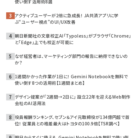
使い倒す活用術8選
アクティブユーザーが2倍に急成長！ JA共済アプリに学
ぶ“ユーザー視点”のUI/UX改善
朝日新聞社の文章校正AI「Typoless」がブラウザ「Chrome」
と「Edge」上でも校正が可能に
なぜ経営者は、マーケティング部門の報告に納得できないの
か？
1週間かかった作業が1日に！ Gemini Notebookを無料で
使い倒す8つの活用術【1週間まとめ】
デザイン提案が「2週間→2日に」 設立22年を迎えるWeb制作
会社のAI活用法
役員報酬ランキング、セブン＆アイ元取締役が134億円超で首
位！ 従業員との格差最大はトヨタの100.9倍【TSR調べ】
明日からすぐに使える、Gemini Notebookを無料で使い倒