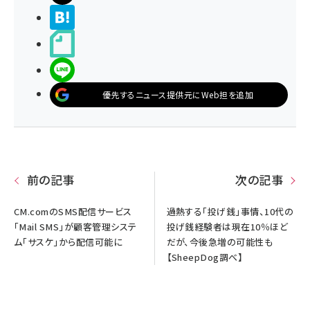
>ブクマする
noteで書く
LINEで送る
優先するニュース提供元にWeb担を追加
前の記事
次の記事
CM.comのSMS配信サービス
過熱する「投げ銭」事情、10代の
「Mail SMS」が顧客管理システ
投げ銭経験者は現在10％ほど
ム「サスケ」から配信可能に
だが、今後急増の可能性も
【SheepDog調べ】