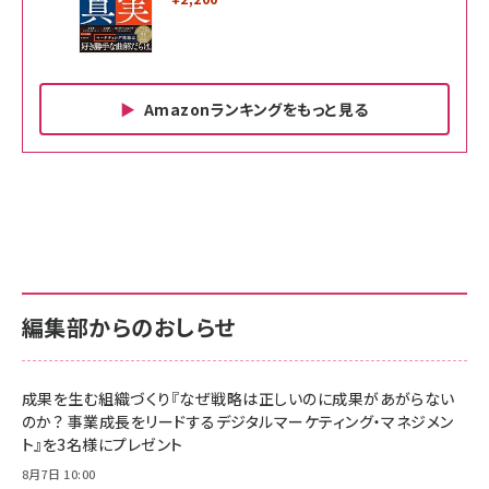
Amazonランキングをもっと見る
Amazon ビジネス・経済関連書籍 の売れ筋ランキン
Amazon 家電＆カメラ の売れ筋ランキング
Amazon パソコン・周辺機器 の売れ筋ランキング
グ
更新日時：2026/06/26 19:00
更新日時：2026/06/26 19:00
更新日時：2026/06/26 19:00
anan(アンアン)2026/07/01号 No.2501[魅せる
KIOXIA(キオクシア) 旧東芝メモリ microSD
KIOXIA(キオクシア) 旧東芝メモリ microSD
カラダ2026／宮舘涼太]
128GB UHS-I Class10 (最大読出速度
128GB UHS-I Class10 (最大読出速度
100MB/s) Nintendo Switch動作確認済 国内
100MB/s) Nintendo Switch動作確認済 国内
￥880
サポート正規品 メーカー保証5年 KLMEA128G
サポート正規品 メーカー保証5年 KLMEA128G
￥2,680
￥2,680
編集部からのおしらせ
anan(アンアン)2026/06/24号 No.2500増刊
スペシャルエディション[王道エンタメの矜持／
NIMASO ガラスフィルム iPhone 17 用 保護フィ
Amazon eギフトカード - Amazonロゴ - クラ
BTS]
ルム 強化ガラス 耐衝撃 高透過率 指紋防止 貼りや
シック
すい ガイド枠付き いPhone17 (6.3インチ) 対応
成果を生む組織づくり『なぜ戦略は正しいのに成果があがらない
￥1,100
￥5,000
2枚セット DSP25F1698
のか？ 事業成長をリードするデジタルマーケティング・マネジメン
￥1,599
ト』を3名様にプレゼント
anan(アンアン)2026/07/08号 No.2502[2026
Anker PowerLine III Flow USB-C & USB-C
年後半、あなたの恋と運命／山田涼介]
【New】Amazon Fire TV Stick HD | 手軽にスト
ケーブル Anker絡まないケーブル 240W 結束バン
8月7日 10:00