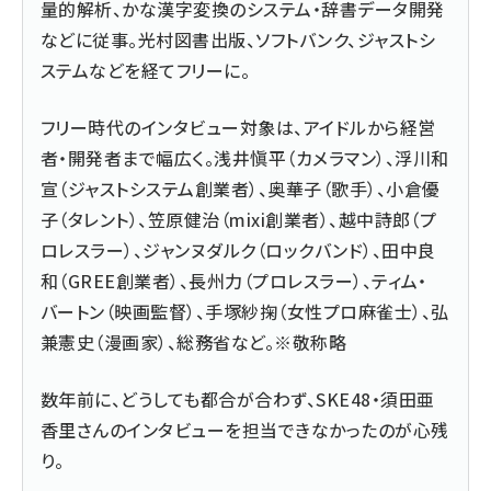
量的解析、かな漢字変換のシステム・辞書データ開発
などに従事。光村図書出版、ソフトバンク、ジャストシ
ステムなどを経てフリーに。
フリー時代のインタビュー対象は、アイドルから経営
者・開発者まで幅広く。浅井愼平（カメラマン）、浮川和
宣（ジャストシステム創業者）、奥華子（歌手）、小倉優
子（タレント）、笠原健治（mixi創業者）、越中詩郎（プ
ロレスラー）、ジャンヌダルク（ロックバンド）、田中良
和（GREE創業者）、長州力（プロレスラー）、ティム・
バートン（映画監督）、手塚紗掬（女性プロ麻雀士）、弘
兼憲史（漫画家）、総務省など。※敬称略
数年前に、どうしても都合が合わず、SKE48・須田亜
香里さんのインタビューを担当できなかったのが心残
り。