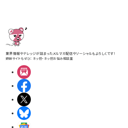
業界情報やナレッジが詰まったメルマガ配信やソーシャルもよろしくです！
姉妹サイトもぜひ：
ネッ担
・
ネッ担お悩み相談室
メルマガ
Facebook
X(エックス)
BlueSky
Googleニュース