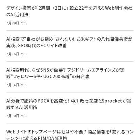
デザイン提案が「2週間→2日に」 設立22年を迎えるWeb制作会社
のAI活用法
7月28日 7:05
AI検索で“自社がお勧め”されない！ お米ギフトの八代目儀兵衛が
実践、GEO時代のECサイト改善
7月16日 7:05
AI検索時代、なぜSNSが重要？ フジドリームエアラインズが実
践“フォロワー6倍・UGC200％増”の舞台裏
7月14日 7:05
AI分析で施策のPDCAを高速化！ 中川政七商店とSprocketが実
践するAI活用術
7月10日 7:05
Webサイトのトップページはもはや不要？ 商品情報を「売れるコン
テンツ」に変えるPIM/DAM連携