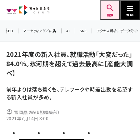
メ
Web担当者Forum
イ
検索
MENU
ン
コ
SEO
マーケティング／広告
AI
SNS
アクセス解析／データ分析
＼ 
ン
生成
テ
2021年度の新入社員、就職活動「大変だった」
るセ
ン
84.0％。氷河期を超えて過去最高に【産能大調
20
ツ
seo (3536)
べ】
▼申
に
ai (2818)
移
前年よりは落ち着くも、テレワークや時差出勤を希望す
動
youtube (2444)
る新入社員が多め。
note (2320)
冨岡晶（Web担編集部）
セミナー (2313)
2021年7月14日 8:00
z世代 (1629)
meo (1279)