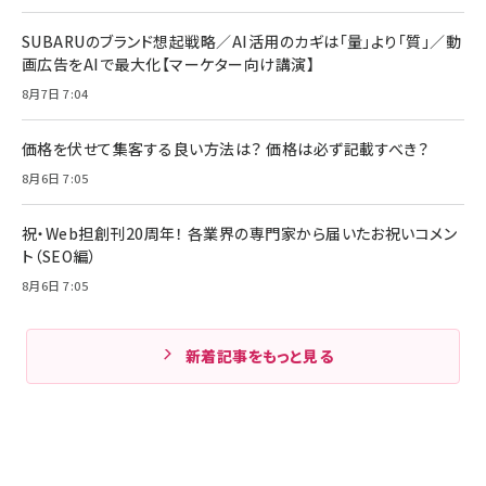
SUBARUのブランド想起戦略／AI活用のカギは「量」より「質」／動
画広告をAIで最大化【マーケター向け講演】
8月7日 7:04
価格を伏せて集客する良い方法は？ 価格は必ず記載すべき？
8月6日 7:05
祝・Web担創刊20周年！ 各業界の専門家から届いたお祝いコメン
ト（SEO編）
8月6日 7:05
新着記事をもっと見る