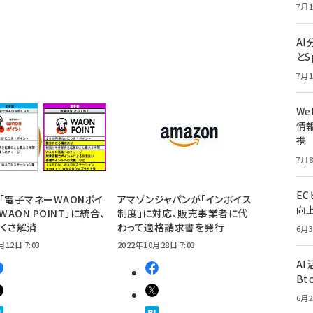
7月1
A
とS
7月1
W
情報
携
7月8
E
「電子マネーWAONポイ
アマゾンジャパンが「インボイス
向
WAON POINT」に統合、
制度」に対応、販売事業者に代
くさ解消
わって適格請求書を発行
6月3
月12日 7:03
2022年10月28日 7:03
A
Bt
6月2