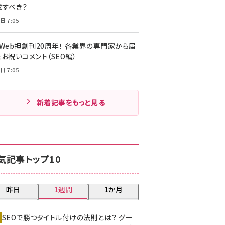
載すべき？
日 7:05
・Web担創刊20周年！ 各業界の専門家から届
お祝いコメント（SEO編）
日 7:05
新着記事をもっと見る
気記事トップ10
昨日
1週間
1か月
SEOで勝つタイトル付けの法則とは？ グー