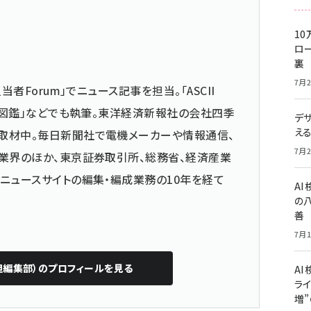
10
ロー
裏
7月2
当者Forum」でニュース記事を担当。「ASCII
仕事図鑑」などでも執筆。東洋経済新報社の会社四季
デ
え
取材中。毎日新聞社で電機メーカーや情報通信、
7月2
業界のほか、東京証券取引所、総務省、経済産業
ニュースサイトの編集・編成業務の10年を経て
A
の
善
7月1
担編集部）
のプロフィールを見る
AI
ライ
増