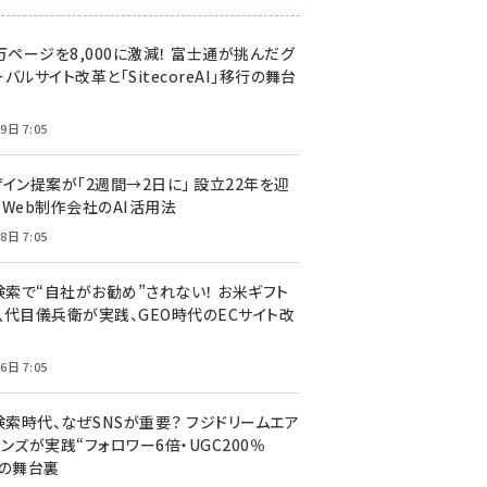
万ページを8,000に激減！ 富士通が挑んだグ
バルサイト改革と「SitecoreAI」移行の舞台
9日 7:05
ザイン提案が「2週間→2日に」 設立22年を迎
るWeb制作会社のAI活用法
8日 7:05
I検索で“自社がお勧め”されない！ お米ギフト
八代目儀兵衛が実践、GEO時代のECサイト改
6日 7:05
検索時代、なぜSNSが重要？ フジドリームエア
ンズが実践“フォロワー6倍・UGC200％
”の舞台裏