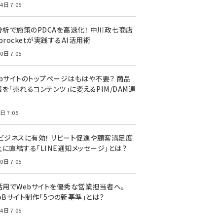
4日 7:05
I分析で施策のPDCAを高速化！ 中川政七商店
procketが実践するAI活用術
0日 7:05
ebサイトのトップページはもはや不要？ 商品
を「売れるコンテンツ」に変えるPIM/DAM連
日 7:05
Cビジネスに有効！ リピート促進や顧客満足度
上に直結する「LINE通知メッセージ」とは？
0日 7:05
I活用でWebサイトを優秀な営業担当者へ。
oBサイト制作「5つの新基準」とは？
4日 7:05