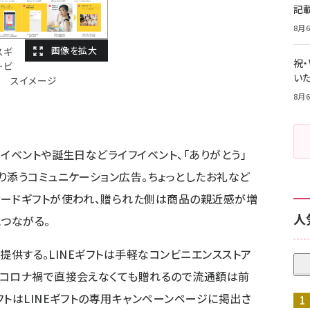
記
8月6
スギ
祝
ービ
いた
スイメージ
8月6
イベントや誕生日などライフイベント、「ありがとう」
り添うコミュニケーション広告。ちょっとしたお礼など
サードギフトが使われ、贈られた側は商品の親近感が増
人
つながる。
も提供する。LINEギフトは手軽なコンビニエンスストア
、コロナ禍で直接会えなくても贈れるので流通額は前
トはLINEギフトの専用キャンペーンページに掲出さ