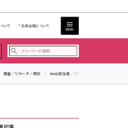
について
広告出稿について
MENU
調査／リサーチ／統計
Web担当者／仕事
法律／標準規格
seo (3528)
ai (2811)
youtube (2439)
note (2315)
セミナー (2308)
着記事