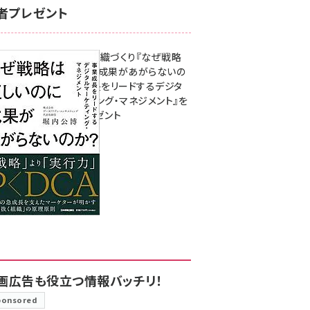
者プレゼント
成果を生む組織づくり『なぜ戦略
は正しいのに成果があがらないの
か？ 事業成長をリードするデジタ
ルマーケティング・マネジメント』を
3名様にプレゼント
8月7日 10:00
画広告も役立つ情報バッチリ！
ponsored