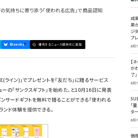
どの気持ちに寄り添う「使われる広告」で商品認知
成
果
ジ
プ
Bluesky
優先するニュース提供元に追加
8月7
【ネ
かわ
了
NE(ライン)」でプレゼントを「友だち」に贈るサービス
8月7
ューの「サンクスギフト」を始めた、と10月16日に発表
S
ポンサードギフトを無料で贈ることができる「使われる
「
ランド体験を提供できる。
タ
8月7
価