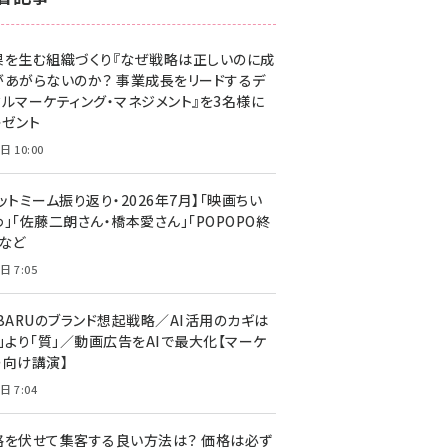
z世代 (1623)
果を生む組織づくり『なぜ戦略は正しいのに成
meo (1277)
があがらないのか？ 事業成長をリードするデ
llmo (1166)
タルマーケティング・マネジメント』を3名様に
レゼント
日 10:00
ットミーム振り返り・2026年7月】「映画ちい
」「佐藤二朗さん・橋本愛さん」「POPOPO終
」など
日 7:05
UBARUのブランド想起戦略／AI活用のカギは
量」より「質」／動画広告をAIで最大化【マーケ
ー向け講演】
日 7:04
格を伏せて集客する良い方法は？ 価格は必ず