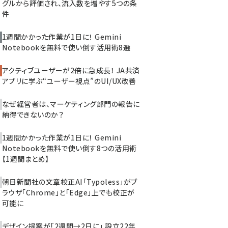
グルから評価され、流入数を増やす5つの条
件
1週間かかった作業が1日に！ Gemini
Notebookを無料で使い倒す活用術8選
アクティブユーザーが2倍に急成長！ JA共済
アプリに学ぶ“ユーザー視点”のUI/UX改善
なぜ経営者は、マーケティング部門の報告に
納得できないのか？
1週間かかった作業が1日に！ Gemini
Notebookを無料で使い倒す8つの活用術
【1週間まとめ】
朝日新聞社の文章校正AI「Typoless」がブ
ラウザ「Chrome」と「Edge」上でも校正が
可能に
デザイン提案が「2週間→2日に」 設立22年