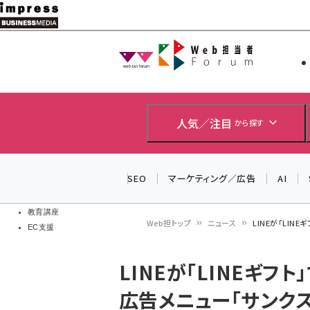
メ
イ
Web担当者
Web担当者
ン
EC担当者
コ
製品導入
ン
企業IT
ソフト開発
テ
人気／注目
から探す
IoT・AI
ン
DCクラウド
研究・調査
ツ
SEO
マーケティング／広告
AI
エネルギー
に
ドローン
移
教育講座
Web担トップ
ニュース
LINEが「LI
EC支援
動
パ
LINEが「LINEギ
ン
広告メニュー「サンク
く