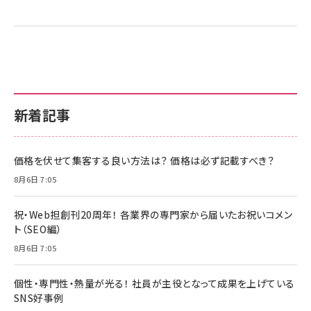
新着記事
価格を伏せて集客する良い方法は？ 価格は必ず記載すべき？
8月6日 7:05
祝・Web担創刊20周年！ 各業界の専門家から届いたお祝いコメン
ト（SEO編）
8月6日 7:05
個性・専門性・熱量が光る！ 社員が主役となって成果を上げている
SNS好事例