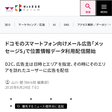
メ
Web担当者Forum
イ
検索
MENU
ン
コ
SEO
マーケティング／広告
AI
SNS
アクセス解析／データ分析
＼ 
ン
7月
テ
ドコモのスマートフォン向けメール広告「メッ
差し
ン
セージS」で位置情報データ利用配信開始
▼
ツ
seo (3519)
に
D2C、広告主は日時とエリアを指定、その時にそのエリ
ai (2801)
移
アを訪れたユーザーに広告を配信
動
youtube (2425)
山川 健（Web担 編集部）
note (2310)
2020年6月24日 7:02
セミナー (2301)
z世代 (1620)
優先するニュース提供元に追加
meo (1274)