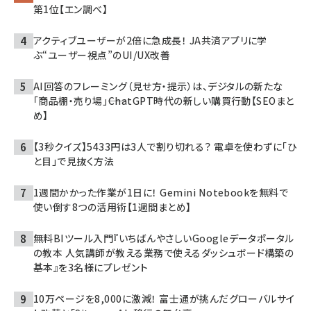
第1位【エン調べ】
アクティブユーザーが2倍に急成長！ JA共済アプリに学
ぶ“ユーザー視点”のUI/UX改善
AI回答のフレーミング（見せ方・提示）は、デジタルの新たな
「商品棚・売り場」――ChatGPT時代の新しい購買行動【SEOまと
め】
【3秒クイズ】5433円は3人で割り切れる？ 電卓を使わずに「ひ
と目」で見抜く方法
1週間かかった作業が1日に！ Gemini Notebookを無料で
使い倒す8つの活用術【1週間まとめ】
無料BIツール入門『いちばんやさしいGoogleデータポータル
の教本 人気講師が教える業務で使えるダッシュボード構築の
基本』を3名様にプレゼント
10万ページを8,000に激減！ 富士通が挑んだグローバルサイ