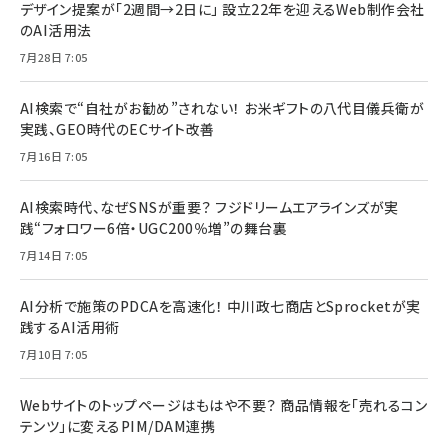
デザイン提案が「2週間→2日に」 設立22年を迎えるWeb制作会社
のAI活用法
7月28日 7:05
AI検索で“自社がお勧め”されない！ お米ギフトの八代目儀兵衛が
実践、GEO時代のECサイト改善
7月16日 7:05
AI検索時代、なぜSNSが重要？ フジドリームエアラインズが実
践“フォロワー6倍・UGC200％増”の舞台裏
7月14日 7:05
AI分析で施策のPDCAを高速化！ 中川政七商店とSprocketが実
践するAI活用術
7月10日 7:05
Webサイトのトップページはもはや不要？ 商品情報を「売れるコン
テンツ」に変えるPIM/DAM連携