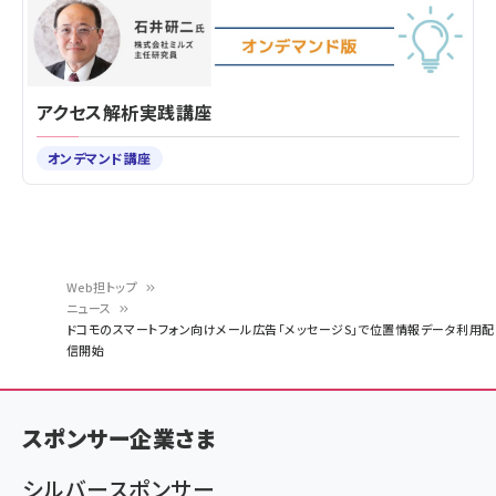
アクセス解析実践講座
オンデマンド講座
Web担トップ
ニュース
パ
ドコモのスマートフォン向けメール広告「メッセージS」で位置情報データ利用配
信開始
ン
く
ず
スポンサー企業さま
シルバースポンサー