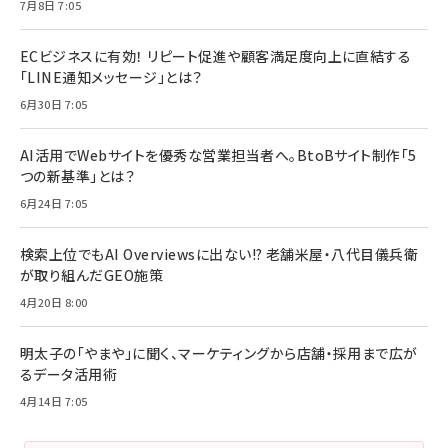
7月8日 7:05
ECビジネスに有効！ リピート促進や顧客満足度向上に直結する
「LINE通知メッセージ」とは？
6月30日 7:05
AI活用でWebサイトを優秀な営業担当者へ。BtoBサイト制作「5
つの新基準」とは？
6月24日 7:05
検索上位でもAI Overviewsに出ない!? 老舗米屋・八代目儀兵衛
が取り組んだGEO施策
4月20日 8:00
明太子の「やまや」に聞く、マーケティングから店舗・採用まで広が
るデータ活用術
4月14日 7:05