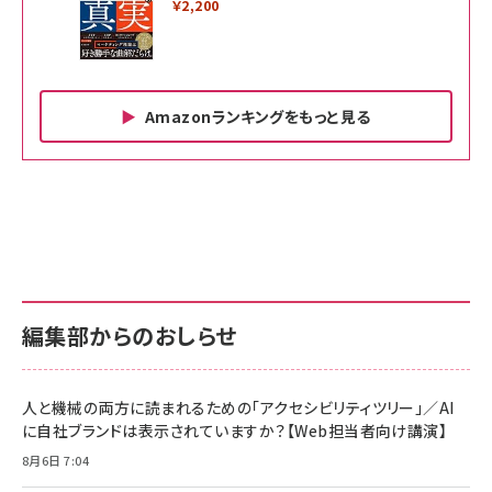
￥2,200
Amazonランキングをもっと見る
Amazon ビジネス・経済関連書籍 の売れ筋ランキン
Amazon 家電＆カメラ の売れ筋ランキング
Amazon パソコン・周辺機器 の売れ筋ランキング
グ
更新日時：2026/06/26 19:00
更新日時：2026/06/26 19:00
更新日時：2026/06/26 19:00
anan(アンアン)2026/07/01号 No.2501[魅せる
KIOXIA(キオクシア) 旧東芝メモリ microSD
KIOXIA(キオクシア) 旧東芝メモリ microSD
カラダ2026／宮舘涼太]
128GB UHS-I Class10 (最大読出速度
128GB UHS-I Class10 (最大読出速度
100MB/s) Nintendo Switch動作確認済 国内
100MB/s) Nintendo Switch動作確認済 国内
￥880
サポート正規品 メーカー保証5年 KLMEA128G
サポート正規品 メーカー保証5年 KLMEA128G
￥2,680
￥2,680
編集部からのおしらせ
anan(アンアン)2026/06/24号 No.2500増刊
スペシャルエディション[王道エンタメの矜持／
NIMASO ガラスフィルム iPhone 17 用 保護フィ
Amazon eギフトカード - Amazonロゴ - クラ
BTS]
ルム 強化ガラス 耐衝撃 高透過率 指紋防止 貼りや
シック
すい ガイド枠付き いPhone17 (6.3インチ) 対応
人と機械の両方に読まれるための「アクセシビリティツリー」／AI
￥1,100
￥5,000
2枚セット DSP25F1698
に自社ブランドは表示されていますか？【Web担当者向け講演】
￥1,599
8月6日 7:04
anan(アンアン)2026/07/08号 No.2502[2026
Anker PowerLine III Flow USB-C & USB-C
年後半、あなたの恋と運命／山田涼介]
【New】Amazon Fire TV Stick HD | 手軽にスト
ケーブル Anker絡まないケーブル 240W 結束バン