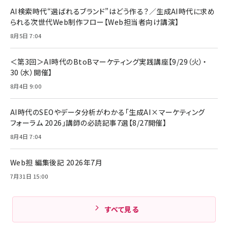
リーミングをはじめよう | ストリーミングメディアプ
ド付き USB PD対応 シリコン素材採用 iPhone
￥880
AI検索時代“選ばれるブランド”はどう作る？／生成AI時代に求め
レイヤー
17 / 16 / 15 / Galaxy iPad Pro MacBook
￥1,890
Pro/Air 各種対応 (1.8m ミッドナイトブラック)
られる次世代Web制作フロー【Web担当者向け講演】
￥6,980
ママ投資家が育休中に１億貯めた株式投資
8月5日 7:04
アサヒ飲料 モンスター エナジー 355ml×24本
￥1,870
Anker Soundcore P31i (Bluetooth 6.1) 【完
￥4,192
全ワイヤレスイヤホン/アクティブノイズキャンセリ
＜第3回＞AI時代のBtoBマーケティング実践講座【9/29（火）・
ング/マルチポイント接続 / 最大50時間再生 / PSE
30（水）開催】
組織の成果を最大化する ルールのデザイン
技術基準適合】ブラック
￥5,990
サッポロ 生ビール 黒ラベル 350ml 缶 24本 ビー
8月4日 9:00
￥1,980
ル ケース買い【6/30応募〆切! 黒ラベルビヤセラー
キャンペーン】
Anker PowerLine III Flow USB-C & USB-C
ケーブル Anker絡まないケーブル 240W 結束バン
￥4,857
AI時代のSEOやデータ分析がわかる「生成AI×マーケティング
ド付き USB PD対応 シリコン素材採用 iPhone
フォーラム 2026」講師の必読記事7選【8/27開催】
Amazonランキングをもっと見る
17 / 16 / 15 / Galaxy iPad Pro MacBook
￥1,890
Pro/Air 各種対応 (1.8m ミッドナイトブラック)
8月4日 7:04
Amazonランキングをもっと見る
Web担 編集後記 2026年7月
Amazonランキングをもっと見る
7月31日 15:00
すべて見る