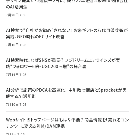
デザイン提案が「2週間→2日に」 設立22年を迎えるWeb制作会社
のAI活用法
7月28日 7:05
AI検索で“自社がお勧め”されない！ お米ギフトの八代目儀兵衛が
実践、GEO時代のECサイト改善
7月16日 7:05
AI検索時代、なぜSNSが重要？ フジドリームエアラインズが実
践“フォロワー6倍・UGC200％増”の舞台裏
7月14日 7:05
AI分析で施策のPDCAを高速化！ 中川政七商店とSprocketが実
践するAI活用術
7月10日 7:05
Webサイトのトップページはもはや不要？ 商品情報を「売れるコン
テンツ」に変えるPIM/DAM連携
7月8日 7:05