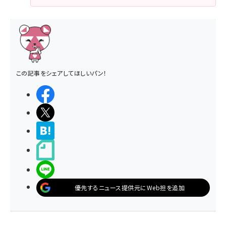
この記事をシェアしてほしいパン！
シェアする
ポストする
>ブクマする
noteで書く
LINEで送る
優先するニュース提供元にWeb担を追加