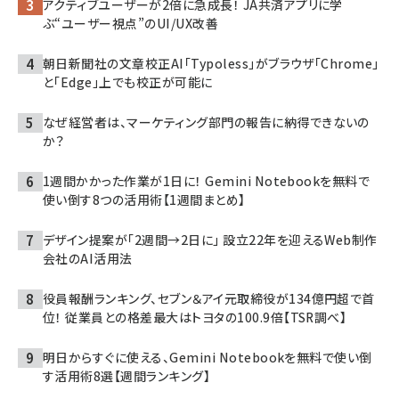
アクティブユーザーが2倍に急成長！ JA共済アプリに学
ぶ“ユーザー視点”のUI/UX改善
朝日新聞社の文章校正AI「Typoless」がブラウザ「Chrome」
と「Edge」上でも校正が可能に
なぜ経営者は、マーケティング部門の報告に納得できないの
か？
1週間かかった作業が1日に！ Gemini Notebookを無料で
使い倒す8つの活用術【1週間まとめ】
デザイン提案が「2週間→2日に」 設立22年を迎えるWeb制作
会社のAI活用法
役員報酬ランキング、セブン＆アイ元取締役が134億円超で首
位！ 従業員との格差最大はトヨタの100.9倍【TSR調べ】
明日からすぐに使える、Gemini Notebookを無料で使い倒
す活用術8選【週間ランキング】