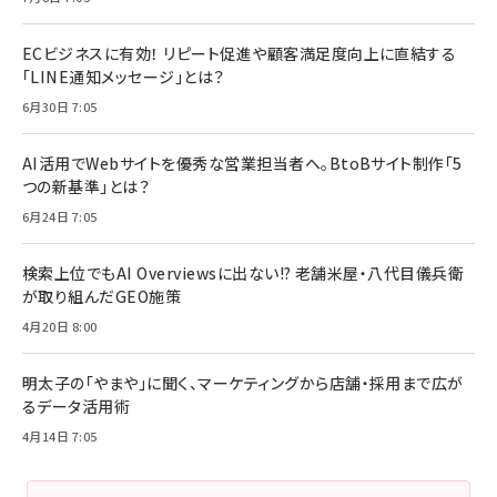
ECビジネスに有効！ リピート促進や顧客満足度向上に直結する
「LINE通知メッセージ」とは？
6月30日 7:05
AI活用でWebサイトを優秀な営業担当者へ。BtoBサイト制作「5
つの新基準」とは？
6月24日 7:05
検索上位でもAI Overviewsに出ない!? 老舗米屋・八代目儀兵衛
が取り組んだGEO施策
4月20日 8:00
明太子の「やまや」に聞く、マーケティングから店舗・採用まで広が
るデータ活用術
4月14日 7:05