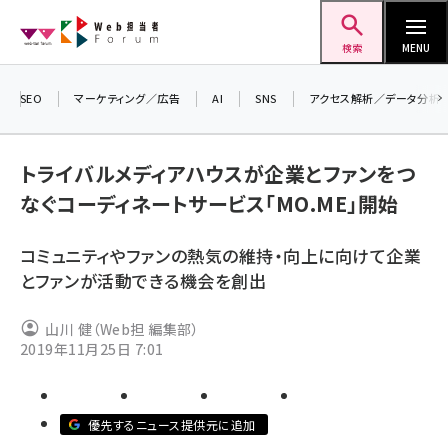
メ
Web担当者Forum
イ
検索
MENU
ン
コ
SEO
マーケティング／広告
AI
SNS
アクセス解析／データ分析
＼ 
ン
生成
テ
トライバルメディアハウスが企業とファンをつ
るセ
ン
202
なぐコーディネートサービス「MO.ME」開始
ツ
seo (3528)
▼申
に
コミュニティやファンの熱気の維持・向上に向けて企業
ai (2811)
移
とファンが活動できる機会を創出
動
youtube (2439)
山川 健（Web担 編集部）
note (2315)
2019年11月25日 7:01
セミナー (2308)
z世代 (1623)
優先するニュース提供元に追加
meo (1277)