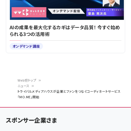
AIの成果を最大化するカギはデータ品質！ 今すぐ始め
られる3つの活用術
オンデマンド講座
Web担トップ
ニュース
パ
トライバルメディアハウスが企業とファンをつなぐコーディネートサービス
「MO.ME」開始
ン
く
ず
スポンサー企業さま