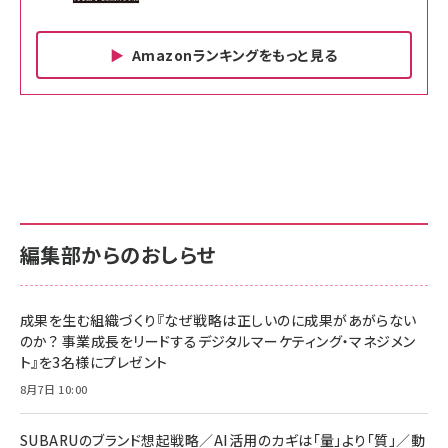
Amazonランキングをもっと見る
Amazon ビジネス・経済関連書籍 の売れ筋ランキン
Amazon 家電＆カメラ の売れ筋ランキング
Amazon パソコン・周辺機器 の売れ筋ランキング
グ
更新日時：2026/06/26 19:00
更新日時：2026/06/26 19:00
更新日時：2026/06/26 19:00
anan(アンアン)2026/07/01号 No.2501[魅せる
KIOXIA(キオクシア) 旧東芝メモリ microSD
KIOXIA(キオクシア) 旧東芝メモリ microSD
カラダ2026／宮舘涼太]
128GB UHS-I Class10 (最大読出速度
128GB UHS-I Class10 (最大読出速度
100MB/s) Nintendo Switch動作確認済 国内
100MB/s) Nintendo Switch動作確認済 国内
￥880
サポート正規品 メーカー保証5年 KLMEA128G
サポート正規品 メーカー保証5年 KLMEA128G
￥2,680
￥2,680
編集部からのおしらせ
anan(アンアン)2026/06/24号 No.2500増刊
スペシャルエディション[王道エンタメの矜持／
NIMASO ガラスフィルム iPhone 17 用 保護フィ
Amazon eギフトカード - Amazonロゴ - クラ
BTS]
ルム 強化ガラス 耐衝撃 高透過率 指紋防止 貼りや
シック
すい ガイド枠付き いPhone17 (6.3インチ) 対応
成果を生む組織づくり『なぜ戦略は正しいのに成果があがらない
￥1,100
￥5,000
2枚セット DSP25F1698
のか？ 事業成長をリードするデジタルマーケティング・マネジメン
￥1,599
ト』を3名様にプレゼント
anan(アンアン)2026/07/08号 No.2502[2026
Anker PowerLine III Flow USB-C & USB-C
年後半、あなたの恋と運命／山田涼介]
【New】Amazon Fire TV Stick HD | 手軽にスト
ケーブル Anker絡まないケーブル 240W 結束バン
8月7日 10:00
リーミングをはじめよう | ストリーミングメディアプ
ド付き USB PD対応 シリコン素材採用 iPhone
￥880
レイヤー
17 / 16 / 15 / Galaxy iPad Pro MacBook
￥1,890
Pro/Air 各種対応 (1.8m ミッドナイトブラック)
SUBARUのブランド想起戦略／AI活用のカギは「量」より「質」／動
￥6,980