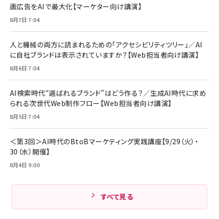
画広告をAIで最大化【マーケター向け講演】
ママ投資家が育休中に１億貯めた株式投資
アサヒ飲料 モンスター エナジー 355ml×24本
￥1,870
8月7日 7:04
Anker Soundcore P31i (Bluetooth 6.1) 【完
￥4,192
全ワイヤレスイヤホン/アクティブノイズキャンセリ
ング/マルチポイント接続 / 最大50時間再生 / PSE
人と機械の両方に読まれるための「アクセシビリティツリー」／AI
組織の成果を最大化する ルールのデザイン
技術基準適合】ブラック
￥5,990
サッポロ 生ビール 黒ラベル 350ml 缶 24本 ビー
に自社ブランドは表示されていますか？【Web担当者向け講演】
￥1,980
ル ケース買い【6/30応募〆切! 黒ラベルビヤセラー
8月6日 7:04
キャンペーン】
Anker PowerLine III Flow USB-C & USB-C
ケーブル Anker絡まないケーブル 240W 結束バン
￥4,857
ド付き USB PD対応 シリコン素材採用 iPhone
AI検索時代“選ばれるブランド”はどう作る？／生成AI時代に求め
Amazonランキングをもっと見る
17 / 16 / 15 / Galaxy iPad Pro MacBook
￥1,890
られる次世代Web制作フロー【Web担当者向け講演】
Pro/Air 各種対応 (1.8m ミッドナイトブラック)
Amazonランキングをもっと見る
8月5日 7:04
Amazonランキングをもっと見る
＜第3回＞AI時代のBtoBマーケティング実践講座【9/29（火）・
30（水）開催】
8月4日 9:00
すべて見る