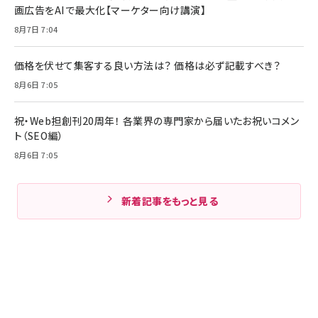
画広告をAIで最大化【マーケター向け講演】
8月7日 7:04
価格を伏せて集客する良い方法は？ 価格は必ず記載すべき？
8月6日 7:05
祝・Web担創刊20周年！ 各業界の専門家から届いたお祝いコメン
ト（SEO編）
8月6日 7:05
新着記事をもっと見る