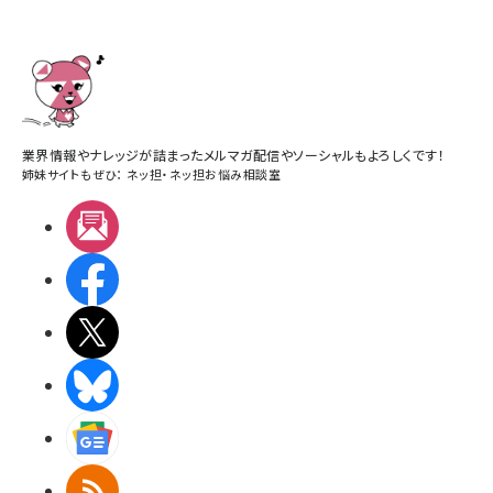
業界情報やナレッジが詰まったメルマガ配信やソーシャルもよろしくです！
姉妹サイトもぜひ：
ネッ担
・
ネッ担お悩み相談室
メルマガ
Facebook
X(エックス)
BlueSky
Googleニュース
RSS