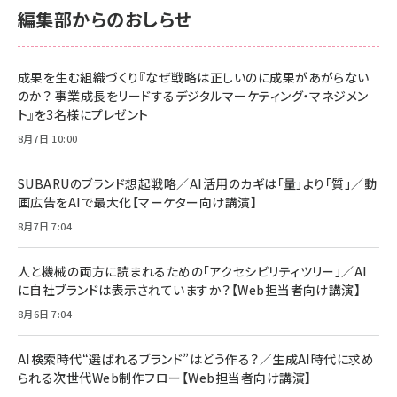
￥2,680
￥2,680
編集部からのおしらせ
anan(アンアン)2026/06/24号 No.2500増刊
スペシャルエディション[王道エンタメの矜持／
NIMASO ガラスフィルム iPhone 17 用 保護フィ
Amazon eギフトカード - Amazonロゴ - クラ
BTS]
ルム 強化ガラス 耐衝撃 高透過率 指紋防止 貼りや
シック
すい ガイド枠付き いPhone17 (6.3インチ) 対応
成果を生む組織づくり『なぜ戦略は正しいのに成果があがらない
￥1,100
￥5,000
2枚セット DSP25F1698
のか？ 事業成長をリードするデジタルマーケティング・マネジメン
￥1,599
ト』を3名様にプレゼント
anan(アンアン)2026/07/08号 No.2502[2026
Anker PowerLine III Flow USB-C & USB-C
年後半、あなたの恋と運命／山田涼介]
【New】Amazon Fire TV Stick HD | 手軽にスト
ケーブル Anker絡まないケーブル 240W 結束バン
8月7日 10:00
リーミングをはじめよう | ストリーミングメディアプ
ド付き USB PD対応 シリコン素材採用 iPhone
￥880
レイヤー
17 / 16 / 15 / Galaxy iPad Pro MacBook
￥1,890
Pro/Air 各種対応 (1.8m ミッドナイトブラック)
SUBARUのブランド想起戦略／AI活用のカギは「量」より「質」／動
￥6,980
画広告をAIで最大化【マーケター向け講演】
ママ投資家が育休中に１億貯めた株式投資
アサヒ飲料 モンスター エナジー 355ml×24本
￥1,870
8月7日 7:04
Anker Soundcore P31i (Bluetooth 6.1) 【完
￥4,192
全ワイヤレスイヤホン/アクティブノイズキャンセリ
ング/マルチポイント接続 / 最大50時間再生 / PSE
人と機械の両方に読まれるための「アクセシビリティツリー」／AI
組織の成果を最大化する ルールのデザイン
技術基準適合】ブラック
￥5,990
サッポロ 生ビール 黒ラベル 350ml 缶 24本 ビー
に自社ブランドは表示されていますか？【Web担当者向け講演】
￥1,980
ル ケース買い【6/30応募〆切! 黒ラベルビヤセラー
8月6日 7:04
キャンペーン】
Anker PowerLine III Flow USB-C & USB-C
ケーブル Anker絡まないケーブル 240W 結束バン
￥4,857
ド付き USB PD対応 シリコン素材採用 iPhone
AI検索時代“選ばれるブランド”はどう作る？／生成AI時代に求め
Amazonランキングをもっと見る
17 / 16 / 15 / Galaxy iPad Pro MacBook
￥1,890
られる次世代Web制作フロー【Web担当者向け講演】
Pro/Air 各種対応 (1.8m ミッドナイトブラック)