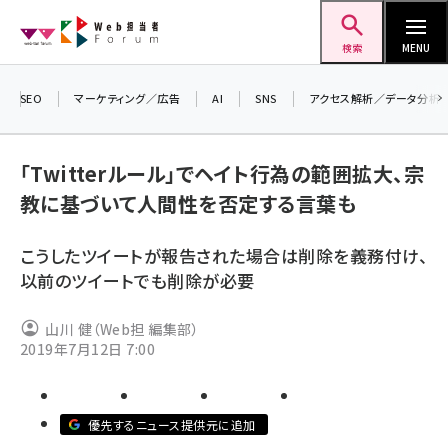
メ
Web担当者Forum
イ
検索
MENU
ン
コ
SEO
マーケティング／広告
AI
SNS
アクセス解析／データ分析
＼ 
ン
生成
テ
「Twitterルール」でヘイト行為の範囲拡大、宗
るセ
ン
教に基づいて人間性を否定する言葉も
202
ツ
seo (3526)
▼申
に
こうしたツイートが報告された場合は削除を義務付け、
ai (2807)
移
以前のツイートでも削除が必要
動
youtube (2434)
山川 健（Web担 編集部）
note (2312)
2019年7月12日 7:00
セミナー (2307)
z世代 (1622)
優先するニュース提供元に追加
meo (1275)