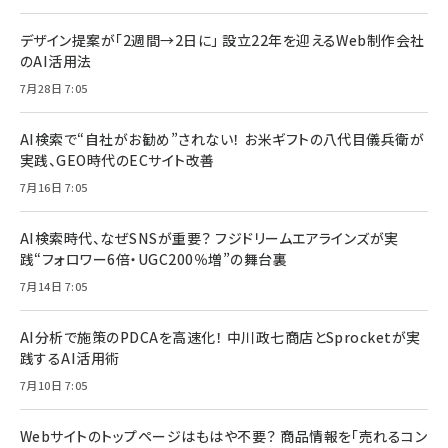
デザイン提案が「2週間→2日に」 設立22年を迎えるWeb制作会社
のAI活用法
7月28日 7:05
AI検索で“自社がお勧め”されない！ お米ギフトの八代目儀兵衛が
実践、GEO時代のECサイト改善
7月16日 7:05
AI検索時代、なぜSNSが重要？ フジドリームエアラインズが実
践“フォロワー6倍・UGC200％増”の舞台裏
7月14日 7:05
AI分析で施策のPDCAを高速化！ 中川政七商店とSprocketが実
践するAI活用術
7月10日 7:05
Webサイトのトップページはもはや不要？ 商品情報を「売れるコン