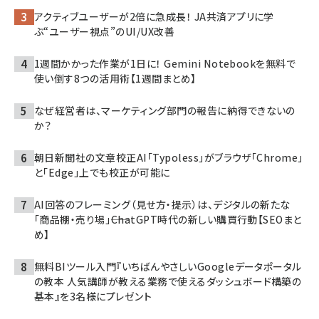
アクティブユーザーが2倍に急成長！ JA共済アプリに学
ぶ“ユーザー視点”のUI/UX改善
1週間かかった作業が1日に！ Gemini Notebookを無料で
使い倒す8つの活用術【1週間まとめ】
なぜ経営者は、マーケティング部門の報告に納得できないの
か？
朝日新聞社の文章校正AI「Typoless」がブラウザ「Chrome」
と「Edge」上でも校正が可能に
AI回答のフレーミング（見せ方・提示）は、デジタルの新たな
「商品棚・売り場」――ChatGPT時代の新しい購買行動【SEOまと
め】
無料BIツール入門『いちばんやさしいGoogleデータポータル
の教本 人気講師が教える業務で使えるダッシュボード構築の
基本』を3名様にプレゼント