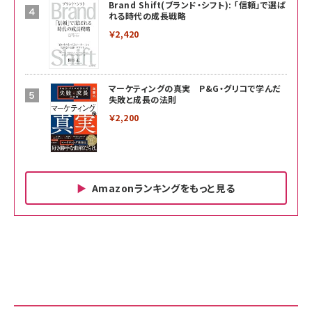
Brand Shift(ブランド・シフト): 「信頼」で選ば
れる時代の成長戦略
￥2,420
マーケティングの真実 P&G・グリコで学んだ
失敗と成長の法則
￥2,200
Amazonランキングをもっと見る
Amazon ビジネス・経済関連書籍 の売れ筋ランキン
Amazon 家電＆カメラ の売れ筋ランキング
Amazon パソコン・周辺機器 の売れ筋ランキング
グ
更新日時：2026/06/26 19:00
更新日時：2026/06/26 19:00
更新日時：2026/06/26 19:00
anan(アンアン)2026/07/01号 No.2501[魅せる
KIOXIA(キオクシア) 旧東芝メモリ microSD
KIOXIA(キオクシア) 旧東芝メモリ microSD
カラダ2026／宮舘涼太]
128GB UHS-I Class10 (最大読出速度
128GB UHS-I Class10 (最大読出速度
100MB/s) Nintendo Switch動作確認済 国内
100MB/s) Nintendo Switch動作確認済 国内
￥880
サポート正規品 メーカー保証5年 KLMEA128G
サポート正規品 メーカー保証5年 KLMEA128G