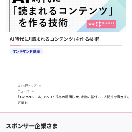
AI時代に「読まれるコンテンツ」を作る技術
オンデマンド講座
Web担トップ
ニュース
パ
「Twitterルール」でヘイト行為の範囲拡大、宗教に基づいて人間性を否定する
言葉も
ン
く
ず
スポンサー企業さま