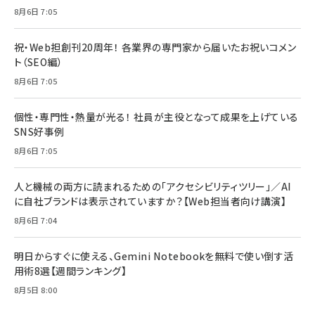
8月6日 7:05
祝・Web担創刊20周年！ 各業界の専門家から届いたお祝いコメン
ト（SEO編）
8月6日 7:05
個性・専門性・熱量が光る！ 社員が主役となって成果を上げている
SNS好事例
8月6日 7:05
人と機械の両方に読まれるための「アクセシビリティツリー」／AI
に自社ブランドは表示されていますか？【Web担当者向け講演】
8月6日 7:04
明日からすぐに使える、Gemini Notebookを無料で使い倒す活
用術8選【週間ランキング】
8月5日 8:00