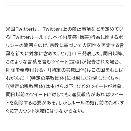
llmo (1163)
米国Twitterは、「Twitter」上の禁止事項などを定めてい
る「Twitterルール」で、ヘイト(反感・憎悪)行為に関するポ
リシーの範囲を広げ、宗教に基づいて人間性を否定する言
葉を新たに対象に含めた、と7月11日発表した。同日以降、
このような言葉を含むツイート(投稿)が報告された場合、
削除を義務付ける。 「(特定の宗教団体)はこの国をむしば
むがんだ」「(特定の宗教団体)には厳しく対処しなくちゃ」
「(特定の宗教団体)は虫けら以下」などのツイートが対象。
同日以前のツイートに対しても、違反報告があればツイー
トを削除する必要がある。しかしルールの施行前のため、す
ぐにアカウント凍結にはつながらない。