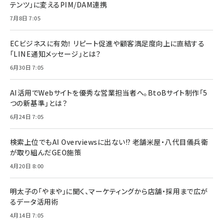
テンツ」に変えるPIM/DAM連携
7月8日 7:05
ECビジネスに有効！ リピート促進や顧客満足度向上に直結する
「LINE通知メッセージ」とは？
6月30日 7:05
AI活用でWebサイトを優秀な営業担当者へ。BtoBサイト制作「5
つの新基準」とは？
6月24日 7:05
検索上位でもAI Overviewsに出ない!? 老舗米屋・八代目儀兵衛
が取り組んだGEO施策
4月20日 8:00
明太子の「やまや」に聞く、マーケティングから店舗・採用まで広が
るデータ活用術
4月14日 7:05