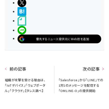
ポストする
>ブクマする
noteで書く
LINEで送る
優先するニュース提供元にWeb担を追加
前の記事
次の記事
組織が攻撃を受ける理由は、
「Salesforce」から「LINE」での
「IoTデバイス」「ウェブポータ
1対1のメッセージを配信する
ル」「クラウド」【タレス調べ】
「OMLINE-O」の提供開始